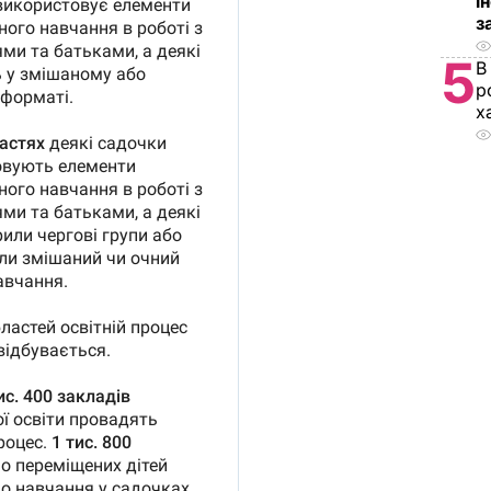
і
з
5
В
р
х