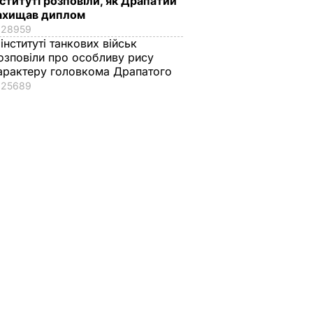
нституті розповіли, як Драпатий
ахищав диплом
28959
 інституті танкових військ
озповіли про особливу рису
арактеру головкома Драпатого
25689