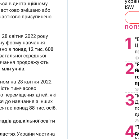
украї
ISW
ПОП
1
"
Ц
п
2
"
Я
г
п
3
"
Д
п
д
4
"
д