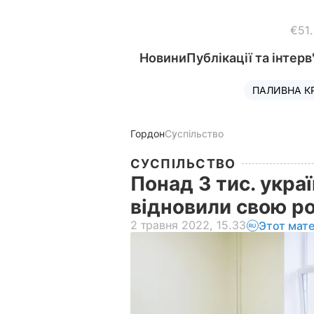
€51
Новини
Публікації та інтерв
ПАЛИВНА К
Гордон
Суспільство
СУСПІЛЬСТВО
Понад 3 тис. укра
відновили свою р
2 травня 2022, 15.33
Этот мат