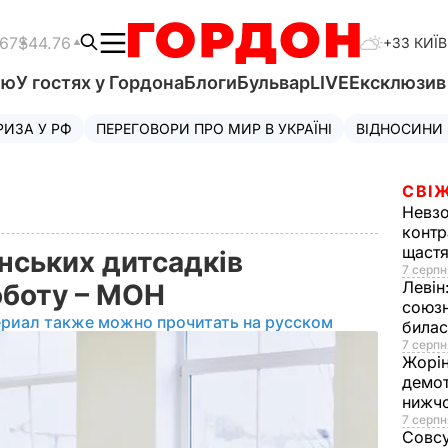
.67
$44.76
+33 КИЇВ
'ю
У гостях у Гордона
Блоги
Бульвар
LIVE
Ексклюзи
РИЗА У РФ
ПЕРЕГОВОРИ ПРО МИР В УКРАЇНІ
ВІДНОСИНИ
СВІЖ
Невз
контр
щаст
їнських дитсадків
7 серпн
Левін
оботу – МОН
союзн
ериал также можно прочитать на русском
билас
7 серпн
Жорі
демот
нижч
7 серпн
Совс