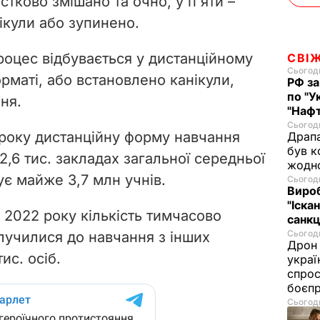
стково змішано та очно, у п'яти –
ікули або зупинено.
процес відбувається у дистанційному
СВІ
Сьогодн
рматі, або встановлено канікули,
РФ за
по "У
ня.
"Нафт
Сьогодн
 року дистанційну форму навчання
Драпа
був к
2,6 тис. закладах загальної середньої
жодн
ує майже 3,7 млн учнів.
Сьогодн
Виро
"Іскан
 2022 року кількість тимчасово
санкц
Сьогодн
олучилися до навчання з інших
Дрон 
ис. осіб.
украї
спрос
боєп
Сьогодн