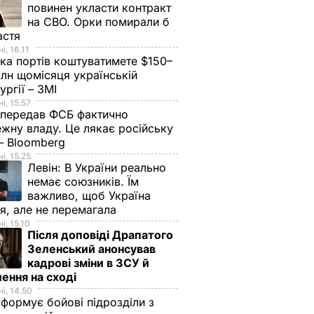
повинен укласти контракт
на СВО. Орки помирали б
астя
і, 16.11
ка портів коштуватимете $150–
лн щомісяця українській
ургії – ЗМІ
і, 15.57
 передав ФСБ фактично
жну владу. Це лякає російську
 – Bloomberg
і, 15.25
Левін:
В України реально
немає союзників. Їм
важливо, щоб Україна
я, але не перемагала
і, 15.10
Після доповіді Драпатого
Зеленський анонсував
кадрові зміни в ЗСУ й
ення на сході
і, 14.50
 формує бойові підрозділи з