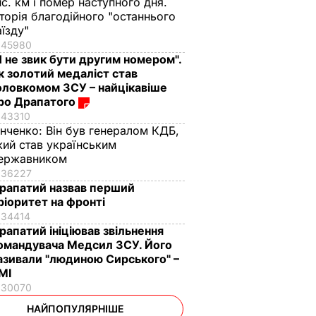
ис. км і помер наступного дня.
сторія благодійного "останнього
аїзду"
45980
Я не звик бути другим номером".
к золотий медаліст став
оловкомом ЗСУ – найцікавіше
ро Драпатого
43310
інченко:
Він був генералом КДБ,
кий став українським
ержавником
36227
рапатий назвав перший
ріоритет на фронті
34414
рапатий ініціював звільнення
омандувача Медсил ЗСУ. Його
азивали "людиною Сирського" –
МІ
30070
НАЙПОПУЛЯРНІШЕ