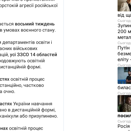
від щ
Сьогодн
Зупин
200 м
метал
Сьогодн
Путін
безме
еліту
Сьогодн
билас
Сьогодн
посил
Сьогодн
Росія