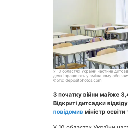
У 10 областях України частина дитса
деякі працюють у змішаному або зв
Фото: depositphotos.com
З початку війни майже 3,
Відкриті дитсадки відвіду
повідомив
міністр освіти
У 10 областях України час