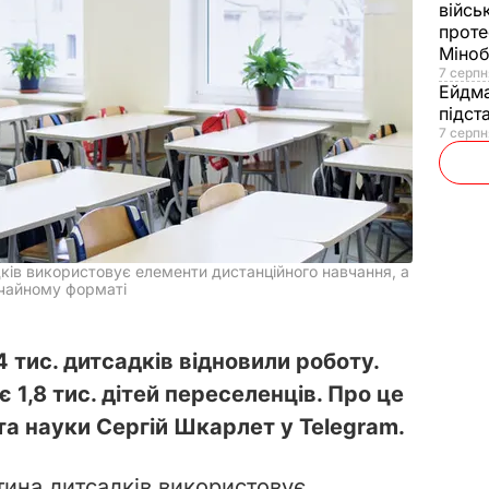
війсь
проте
Міно
7 серпн
Ейдм
підст
7 серпн
дків використовує елементи дистанційного навчання, а
ичайному форматі
4 тис. дитсадків відновили роботу.
є 1,8 тис. дітей переселенців. Про це
 та науки Сергій Шкарлет у Telegram.
тина дитсадків використовує