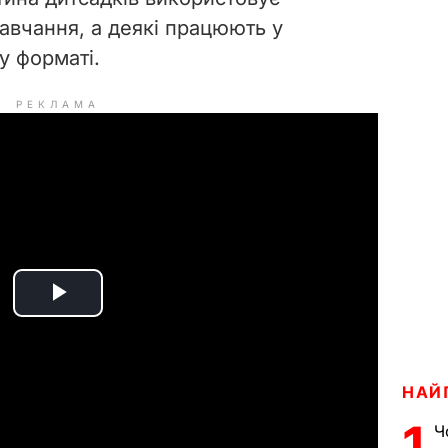
авчання, а деякі працюють у
у форматі.
РЕКЛАМА
P
l
НАЙ
a
1
Ч