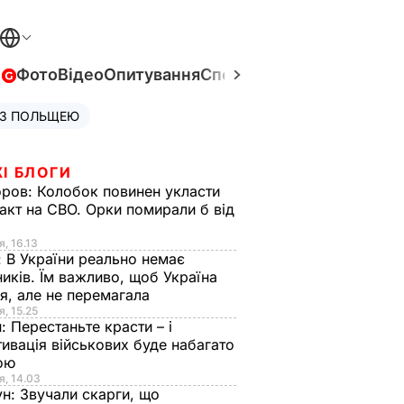
в
Фото
Відео
Опитування
Спецпроєкти
Війна в Укра
 З ПОЛЬЩЕЮ
І БЛОГИ
оров:
Колобок повинен укласти
акт на СВО. Орки помирали б від
я
я, 16.13
:
В України реально немає
иків. Їм важливо, щоб Україна
я, але не перемагала
я, 15.25
н:
Перестаньте красти – і
ивація військових буде набагато
ою
я, 14.03
ун:
Звучали скарги, що