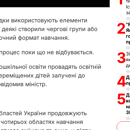
y
т
І
V
з
адки використовують елементи
2
"
i
 деякі створили чергові групи або
Я
г
очний формат навчання.
d
п
e
 процес поки що не відбувається.
3
З
я
o
д
ошкільної освіти провадять освітній
ереміщених дітей залучені до
4
Д
п
овідомив міністр.
5
Д
к
н
З
 областей України продовжують
 чотирьох областях навчання