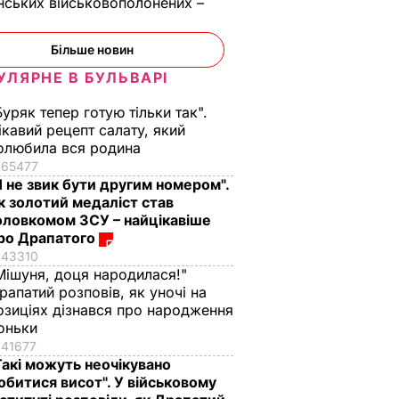
нських військовополонених –
Більше новин
УЛЯРНЕ В БУЛЬВАРІ
Буряк тепер готую тільки так".
ікавий рецепт салату, який
олюбила вся родина
65477
Я не звик бути другим номером".
к золотий медаліст став
оловкомом ЗСУ – найцікавіше
ро Драпатого
43310
Мішуня, доця народилася!"
рапатий розповів, як уночі на
озиціях дізнався про народження
оньки
41677
Такі можуть неочікувано
обитися висот". У військовому