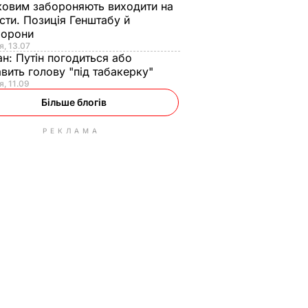
ковим забороняють виходити на
сти. Позиція Генштабу й
борони
я, 13.07
ан:
Путін погодиться або
авить голову "під табакерку"
я, 11.09
Більше блогів
РЕКЛАМА