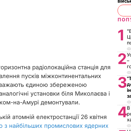
війс
ПОП
1
"
Ц
п
2
У
–
г
горизонтна радіолокаційна станція для
влення пусків міжконтинентальних
3
"
ї вважають єдиною збереженою
д
і
 аналогічні установки біля Миколаєва і
з
ком-на-Амурі демонтували.
4
В
р
кій атомній електростанції 26 квітня
х
єю з найбільших промислових ядерних