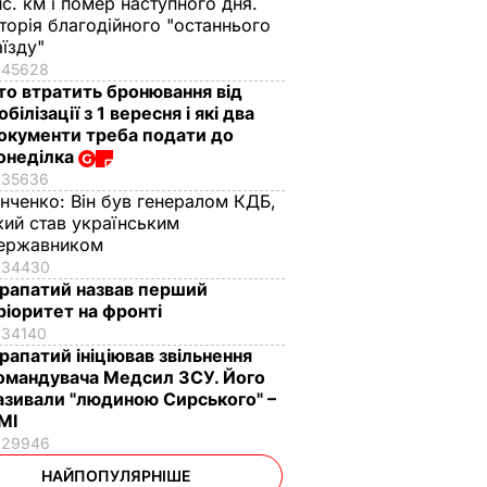
ис. км і помер наступного дня.
сторія благодійного "останнього
аїзду"
45628
то втратить бронювання від
обілізації з 1 вересня і які два
окументи треба подати до
онеділка
35636
інченко:
Він був генералом КДБ,
кий став українським
ержавником
34430
рапатий назвав перший
ріоритет на фронті
34140
рапатий ініціював звільнення
омандувача Медсил ЗСУ. Його
азивали "людиною Сирського" –
МІ
29946
НАЙПОПУЛЯРНІШЕ