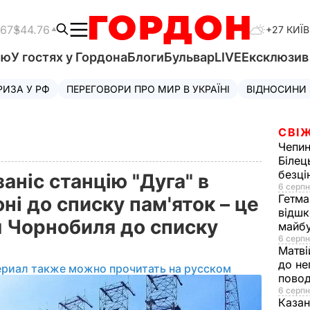
.67
$44.76
+27 КИЇВ
'ю
У гостях у Гордона
Блоги
Бульвар
LIVE
Ексклюзи
РИЗА У РФ
ПЕРЕГОВОРИ ПРО МИР В УКРАЇНІ
ВІДНОСИНИ
СВІЖ
Чепи
Білец
безц
аніс станцію "Дуга" в
6 серпн
Гетма
ні до списку пам'яток – це
відшк
я Чорнобиля до списку
майбу
6 серпн
Матві
до не
ериал также можно прочитать на русском
повод
6 серпн
Казан