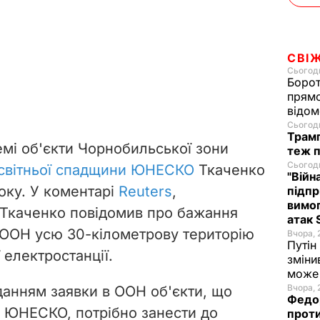
СВІ
Сьогодн
Борот
прямо
відом
Сьогодн
Трамп
мі об'єкти Чорнобильської зони
теж п
Сьогодн
есвітньої спадщини ЮНЕСКО
Ткаченко
"Війн
оку.
У коментарі
Reuters
,
підпр
вимог
 Ткаченко повідомив про бажання
атак 
 ООН усю 30-кілометрову територію
Вчора, 
Путін
 електростанції.
зміни
може 
Вчора, 
данням заявки в ООН об'єкти, що
Федор
 ЮНЕСКО, потрібно занести до
проти