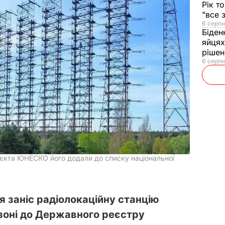
Рік т
"все 
6 серпн
Біден
яйцях
рішен
6 серпн
'єкта ЮНЕСКО його додали до списку національної
ня заніс радіолокаційну станцію
 зоні до Державного реєстру