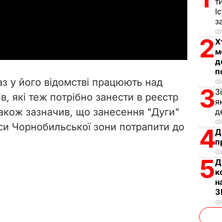
l
т
І
з
a
2
Х
y
м
д
V
п
аз у його відомстві працюють над
3
i
З
в, які теж потрібно занести в реєстр
я
також зазначив, що занесення "Дуги"
д
d
си Чорнобильської зони потрапити до
4
Д
e
п
o
5
Д
к
н
З