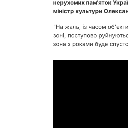
нерухомих пам'яток Украї
міністр культури Олекса
"На жаль, із часом об'єкт
зоні, поступово руйнують
зона з роками буде спусто