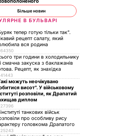
ьковополоненого
Більше новин
УЛЯРНЕ В БУЛЬВАРІ
Буряк тепер готую тільки так".
ікавий рецепт салату, який
олюбила вся родина
64350
сього три години в холодильнику
 і смачна закуска з баклажанів
отова. Рецепт, як знахідка
41443
Такі можуть неочікувано
обитися висот". У військовому
нституті розповіли, як Драпатий
ахищав диплом
27396
 інституті танкових військ
озповіли про особливу рису
арактеру головкома Драпатого
25243