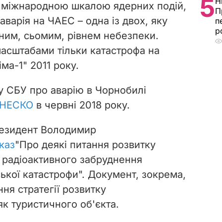
5
Н
а міжнародною шкалою ядерних подій,
П
аварія на ЧАЕС – одна із двох, яку
п
р
ним, сьомим, рівнем небезпеки.
масштабами тільки катастрофа на
ма-1" 2011 року.
 СБУ про аварію в Чорнобилі
ЮНЕСКО
в червні 2018 року.
резидент Володимир
каз
"Про деякі питання розвитку
и радіоактивного забруднення
ької катастрофи". Документ, зокрема,
ня стратегії розвитку
к туристичного об'єкта.