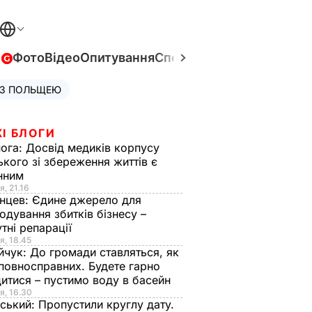
в
Фото
Відео
Опитування
Спецпроєкти
Війна в Укра
 З ПОЛЬЩЕЮ
І БЛОГИ
нога:
Досвід медиків корпусу
ького зі збереження життів є
інним
я, 21.16
нцев:
Єдине джерело для
одування збитків бізнесу –
тні репарації
я, 18.45
йчук:
До громади ставляться, як
повносправних. Будете гарно
итися – пустимо воду в басейн
я, 16.30
ський:
Пропустили круглу дату.