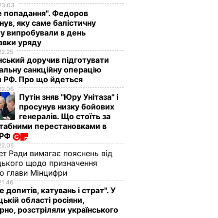
23.03
е попадання". Федоров
нув, яку саме балістичну
у випробували в день
авки уряду
22.25
ський доручив підготувати
альну санкційну операцію
 РФ. Про що йдеться
22.06
Путін зняв "Юру Унітаза" і
просунув низку бойових
генералів. Що стоїть за
табними перестановками в
 РФ
22.05
ет Ради вимагає пояснень від
ького щодо призначення
о глави Мінцифри
21.46
е допитів, катувань і страт". У
ькій області росіяни,
рно, розстріляли українського