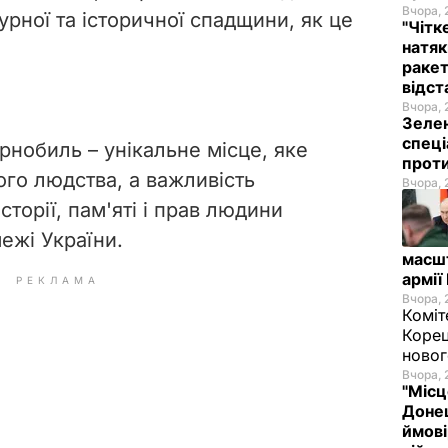
Вчора, 
урної та історичної спадщини, як це
"Чітк
натяк
ракет
відст
Вчора, 
Зелен
спеці
рнобиль – унікальне місце, яке
проти
ого людства, а важливість
Вчора, 
сторії, пам'яті і прав людини
ежі України.
масш
армії
РЕКЛАМА
Вчора, 
Коміт
Корец
новог
Вчора, 
"Місц
Донец
ймові