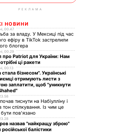
РЕКЛАМА
ЖІ НОВИНИ
і, 00.47
ьба за владу. У Мексиці під час
го ефіру в TikTok застрелили
ого блогера
і, 00.29
 про Patriot для України: Нам
отрібні ці ракети
і, 00.13
а стала бізнесом". Українські
иємці отримують листи з
ою заплатити, щоб "уникнути
Shahed"
23.58
 почав тиснути на Набіулліну і
в тон спілкування. Із чим це
бути пов'язано
23.28
ов назвав "найкращу зброю"
 російської балістики