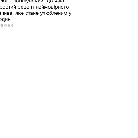
іжні "Поцілуночки" до чаю.
ростий рецепт неймовірного
ечива, яке стане улюбленим у
одині
19283