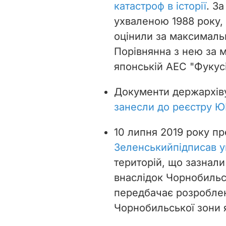
катастроф в історії
. З
ухваленою 1988 року, 
оцінили за максималь
Порівнянна з нею за 
японській АЕС "Фукусі
Документи держархіву
занесли до реєстру 
10 липня 2019 року п
Зеленський
підписав у
територій, що зазнал
внаслідок Чорнобильс
передбачає розроблен
Чорнобильської зони я