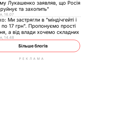
ому Лукашенко заявляв, що Росія
зруйнує та захопить"
я, 16.07
ко:
Ми застрягли в "міндічгейті і
 по 17 грн". Пропонуємо прості
ня, а від влади хочемо складних
я, 14.48
Більше блогів
РЕКЛАМА