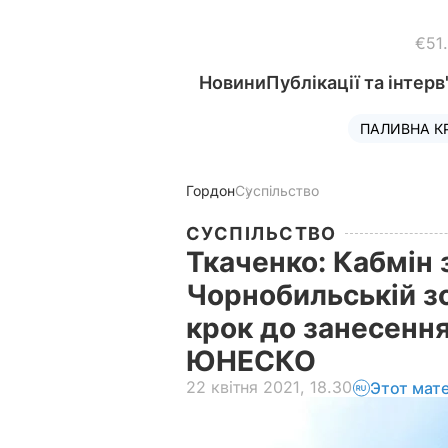
€51
Новини
Публікації та інтерв
ПАЛИВНА К
Гордон
Суспільство
СУСПІЛЬСТВО
Ткаченко: Кабмін з
Чорнобильській зо
крок до занесенн
ЮНЕСКО
22 квітня 2021, 18.30
Этот мат