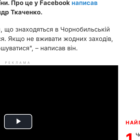
ни. Про це у Facebook
написав
ндр Ткаченко.
и, що знаходяться в Чорнобильській
ся. Якщо не вживати жодних заходів,
шуватися", – написав він.
РЕКЛАМА
НАЙ
P
1
Ч