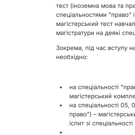
тест (іноземна мова та пр
спеціальностями "право" і
магістерський тест навчал
магістратури на деякі спец
Зокрема, під час вступу н
необхідно:
на спеціальності "пра
магістерський компле
на спеціальності 05, 
право")
–
магістерськи
іспит зі спеціальност