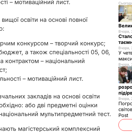
сті – мотиваційний лист.
Сьогодн
 вищої освіти на основі повної
Велик
о:
Вчора, 
Стало
таємн
ворчим конкурсом – творчий конкурс;
Вчора, 
 бюджет, а також спеціальності 05, 06,
У чет
макси
9 за контрактом – національний
Вчора, 
ст;
альності – мотиваційний лист.
розро
підір
вчальних закладів на основі освіти
Вчора, 
Погро
бхідно: або дві предметні оцінки
світо
 національний мультипредметний тест.
Post
ачають магістерський комплексний