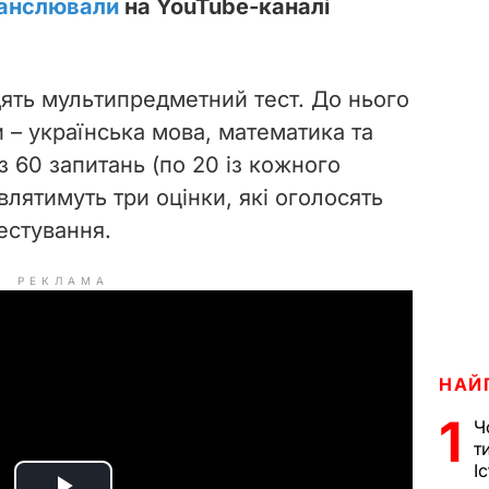
анслювали
на YouTube-каналі
ять мультипредметний тест. До нього
 – українська мова, математика та
 з 60 запитань (по 20 із кожного
влятимуть три оцінки, які оголосять
тестування.
РЕКЛАМА
НАЙ
1
Ч
т
І