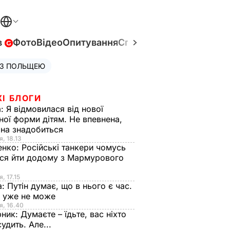
в
Фото
Відео
Опитування
Спецпроєкти
Війна в Укр
 З ПОЛЬЩЕЮ
ЖІ БЛОГИ
а:
Я відмовилася від нової
ної форми дітям. Не впевнена,
на знадобиться
я, 18.13
енко:
Російські танкери чомусь
ся йти додому з Мармурового
, 17.15
а:
Путін думає, що в нього є час.
Ф уже не може
я, 16.40
рник:
Думаєте – їдьте, вас ніхто
судить. Але...