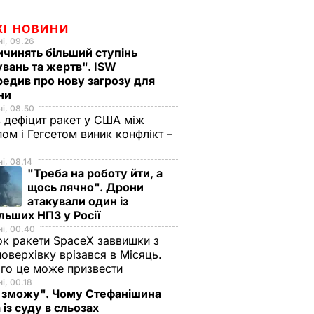
ЖІ НОВИНИ
і, 09.26
чинять більший ступінь
вань та жертв". ISW
едив про нову загрозу для
їни
і, 08.50
 дефіцит ракет у США між
ом і Гегсетом виник конфлікт –
і, 08.14
"Треба на роботу йти, а
щось лячно". Дрони
атакували один із
льших НПЗ у Росії
і, 00.40
к ракети SpaceX заввишки з
поверхівку врізався в Місяць.
го це може призвести
і, 00.18
 зможу". Чому Стефанішина
 із суду в сльозах