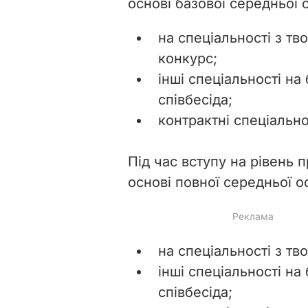
основі базової середньої 
на спеціальності з т
конкурс;
інші спеціальності на
співбесіда;
контрактні спеціально
Під час вступу на рівень
основі повної середньої о
на спеціальності з т
інші спеціальності на
співбесіда;