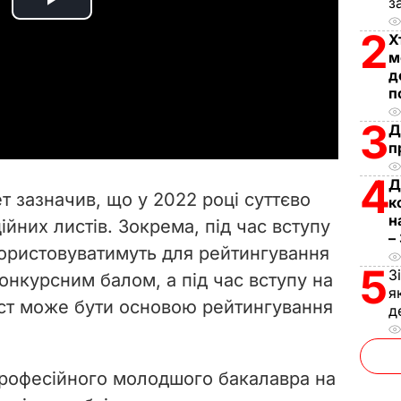
з
P
2
Х
l
м
д
a
п
3
Д
y
п
V
4
Д
 зазначив, що у 2022 році суттєво
к
i
н
йних листів. Зокрема, під час вступу
–
ористовуватимуть для рейтингування
d
5
З
конкурсним балом, а під час вступу на
я
e
ист може бути основою рейтингування
д
o
 професійного молодшого бакалавра на