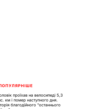
ПОПУЛЯРНІШЕ
оловік проїхав на велосипеді 5,3
ис. км і помер наступного дня.
сторія благодійного "останнього