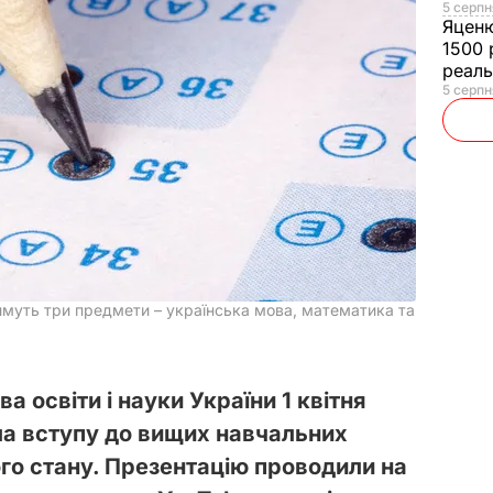
5 серпн
Яцен
1500 
реал
5 серпн
муть три предмети – українська мова, математика та
 освіти і науки України 1 квітня
ла вступу до вищих навчальних
го стану. Презентацію проводили на