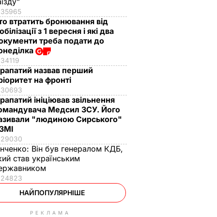
аїзду"
35965
то втратить бронювання від
обілізації з 1 вересня і які два
окументи треба подати до
онеділка
34119
рапатий назвав перший
ріоритет на фронті
30693
рапатий ініціював звільнення
омандувача Медсил ЗСУ. Його
азивали "людиною Сирського"
 ЗМІ
29030
інченко:
Він був генералом КДБ,
кий став українським
ержавником
24823
НАЙПОПУЛЯРНІШЕ
РЕКЛАМА