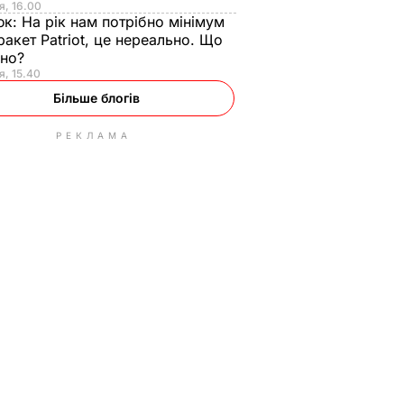
я, 16.00
юк:
На рік нам потрібно мінімум
ракет Patriot, це нереально. Що
ьно?
я, 15.40
Більше блогів
РЕКЛАМА