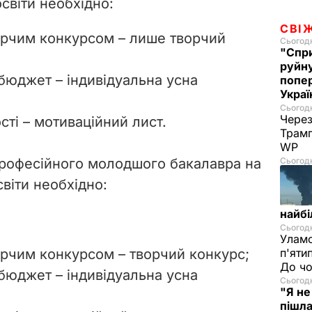
освіти необхідно:
СВІ
ворчим конкурсом – лише творчий
Сьогодн
"Спри
руйну
 бюджет – індивідуальна усна
попер
Укра
Сьогодн
Через
сті – мотиваційний лист.
Трамп
WP
 професійного молодшого бакалавра на
Сьогодн
світи необхідно:
найбі
Сьогодн
Уламо
ворчим конкурсом – творчий конкурс;
п'яти
До чо
 бюджет – індивідуальна усна
Сьогодн
"Я не
пішла