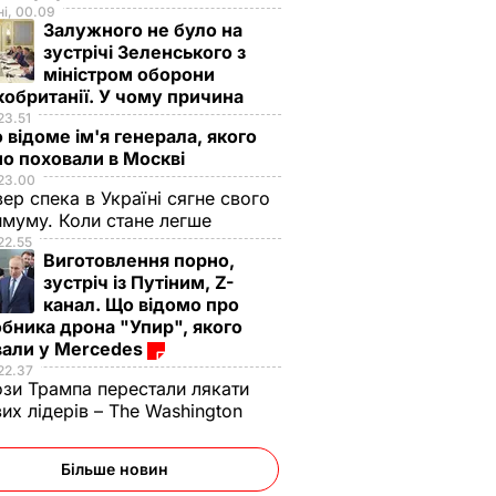
і, 00.09
Залужного не було на
зустрічі Зеленського з
міністром оборони
обританії. У чому причина
23.51
 відоме ім'я генерала, якого
о поховали в Москві
23.00
вер спека в Україні сягне свого
муму. Коли стане легше
22.55
Виготовлення порно,
зустріч із Путіним, Z-
канал. Що відомо про
бника дрона "Упир", якого
вали у Mercedes
22.37
зи Трампа перестали лякати
вих лідерів – The Washington
Більше новин