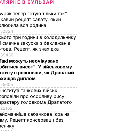
УЛЯРНЕ В БУЛЬВАРІ
Буряк тепер готую тільки так".
ікавий рецепт салату, який
олюбила вся родина
52824
сього три години в холодильнику
 і смачна закуска з баклажанів
отова. Рецепт, як знахідка
39430
Такі можуть неочікувано
обитися висот". У військовому
нституті розповіли, як Драпатий
ахищав диплом
25605
 інституті танкових військ
озповіли про особливу рису
арактеру головкома Драпатого
22162
айсмачніша кабачкова ікра на
иму. Рецепт консервації без
аснику