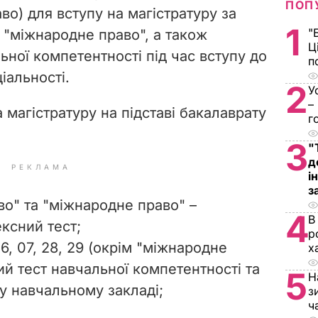
ПОП
аво) для вступу на магістратуру за
1
"
 "міжнародне право", а також
Ц
ьної компетентності під час вступу до
п
іальності.
2
У
–
а магістратуру на підставі бакалаврату
г
3
"
д
РЕКЛАМА
і
з
во" та "міжнародне право" –
4
В
ксний тест;
р
06, 07, 28, 29 (окрім "міжнародне
х
й тест навчальної компетентності та
5
Н
і у навчальному закладі;
з
ч