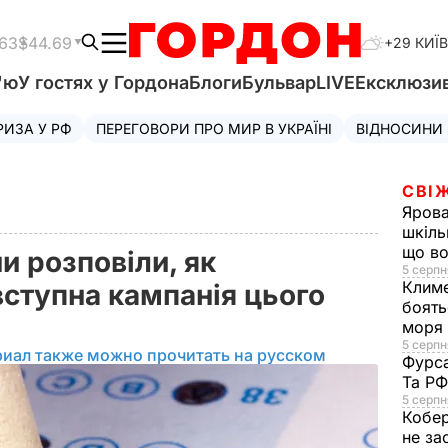
.63
$44.69
+29 КИЇВ
'ю
У гостях у Гордона
Блоги
Бульвар
LIVE
Ексклюзи
РИЗА У РФ
ПЕРЕГОВОРИ ПРО МИР В УКРАЇНІ
ВІДНОСИНИ
СВІ
Яров
шкіль
що во
и розповіли, як
5 серпн
Клим
вступна кампанія цього
боять
моря
5 серпня
риал также можно прочитать на русском
Фурс
Та Р
5 серпн
Кобе
не за