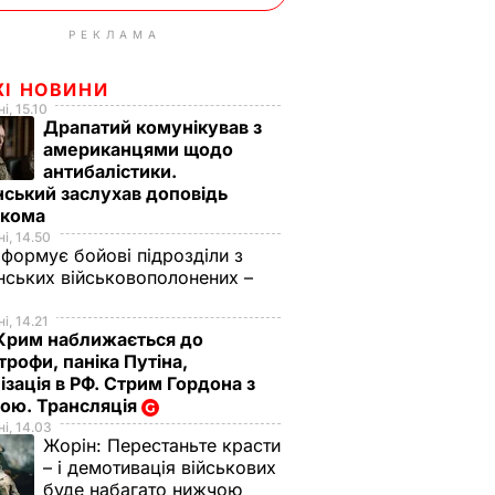
РЕКЛАМА
ЖІ НОВИНИ
і, 15.10
Драпатий комунікував з
американцями щодо
антибалістики.
ський заслухав доповідь
вкома
і, 14.50
 формує бойові підрозділи з
нських військовополонених –
і, 14.21
Крим наближається до
трофи, паніка Путіна,
ізація в РФ. Стрим Гордона з
ою. Трансляція
і, 14.03
Жорін:
Перестаньте красти
– і демотивація військових
буде набагато нижчою