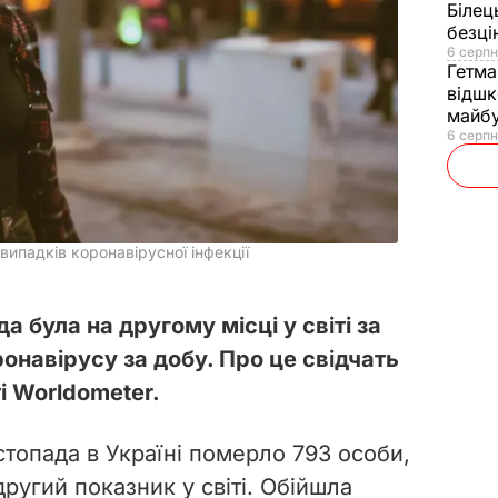
Білец
безц
6 серпн
Гетма
відшк
майбу
6 серпн
випадків коронавірусної інфекції
да була на другому місці у світі за
ронавірусу за добу. Про це свідчать
ті Worldometer.
стопада в Україні померло 793 особи,
другий показник у світі. Обійшла