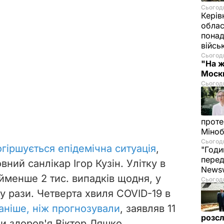
Сьогодн
Керів
облас
понад
війсь
Сьогодн
"На ж
Москв
Сьогодн
проте
Міно
Сьогодн
гіршується епідемічна ситуація
,
"Годи
перед
ний санлікар Ігор Кузін. Улітку в
News
йменше 2 тис. випадків щодня, у
Сьогодн
 у рази. Четверта хвиля COVID-19 в
аніше, ніж прогнозували
, заявляв 11
розсл
и здоров'я Віктор Ляшко.