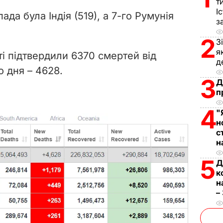
V
т
І
ада була Індія (519), а 7-го Румунія
з
i
2
З
d
я
ті підтвердили 6370 смертей від
д
e
о дня – 4628.
3
Д
o
п
4
"
н
с
н
5
Д
к
н
–