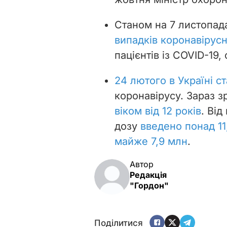
Станом на 7 листопада
випадків коронавірусн
пацієнтів із COVID-19,
24 лютого в Україні с
коронавірусу
. Зараз з
віком від 12 років
. Від
дозу
введено понад 11
майже 7,9 млн
.
Автор
Редакція
"Гордон"
Поділитися