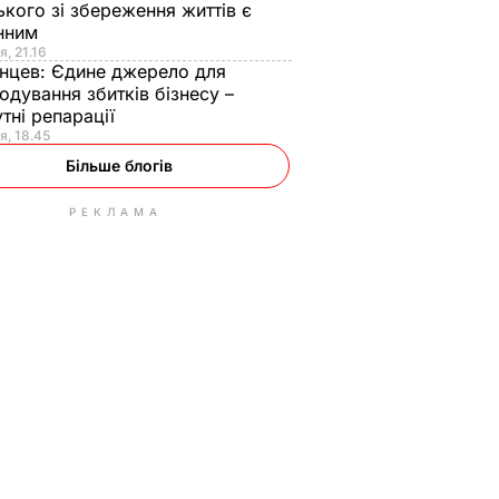
ького зі збереження життів є
інним
я, 21.16
нцев:
Єдине джерело для
одування збитків бізнесу –
тні репарації
я, 18.45
Більше блогів
РЕКЛАМА