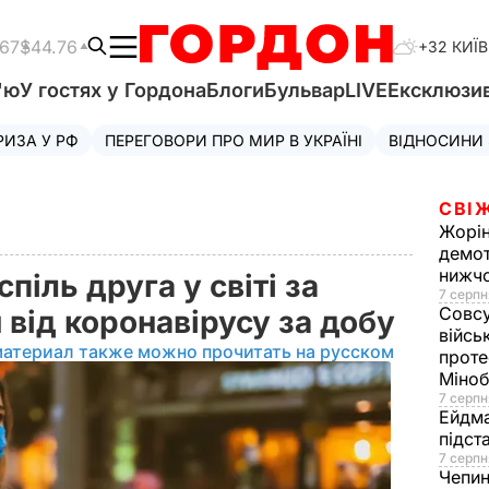
.67
$44.76
+32 КИЇВ
'ю
У гостях у Гордона
Блоги
Бульвар
LIVE
Ексклюзи
РИЗА У РФ
ПЕРЕГОВОРИ ПРО МИР В УКРАЇНІ
ВІДНОСИНИ
СВІ
Жорі
демот
нижч
спіль друга у світі за
7 серпн
Совс
 від коронавірусу за добу
війсь
материал также можно прочитать на русском
проте
Міно
7 серпн
Ейдм
підст
7 серпн
Чепи