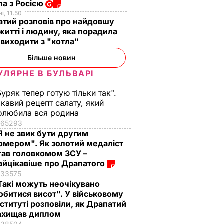
а з Росією
і, 11.50
тий розповів про найдовшу
 житті і людину, яка порадила
виходити з "котла"
Більше новин
УЛЯРНЕ В БУЛЬВАРІ
Буряк тепер готую тільки так".
ікавий рецепт салату, який
олюбила вся родина
65293
Я не звик бути другим
омером". Як золотий медаліст
тав головкомом ЗСУ –
айцікавіше про Драпатого
33575
Такі можуть неочікувано
обитися висот". У військовому
нституті розповіли, як Драпатий
ахищав диплом