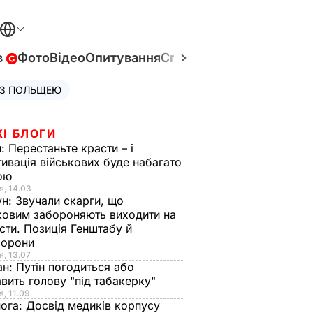
в
Фото
Відео
Опитування
Спецпроєкти
Війна в Укр
 З ПОЛЬЩЕЮ
ЖІ БЛОГИ
н:
Перестаньте красти – і
ивація військових буде набагато
ою
я, 14.03
ун:
Звучали скарги, що
ковим забороняють виходити на
сти. Позиція Генштабу й
борони
я, 13.07
ан:
Путін погодиться або
авить голову "під табакерку"
я, 11.09
нога:
Досвід медиків корпусу