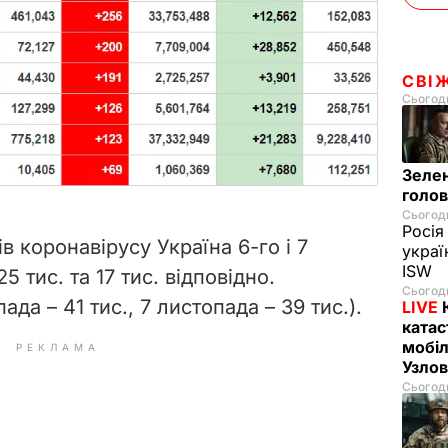
СВІ
Сьогодн
Зелен
голо
Сьогодн
Росія
в коронавірусу Україна 6-го і 7
украї
ISW
 тис. та 17 тис. відповідно.
Сьогодн
ада – 41 тис., 7 листопада – 39 тис.).
LIVE
катас
мобіл
РЕКЛАМА
Узлов
Сьогодн