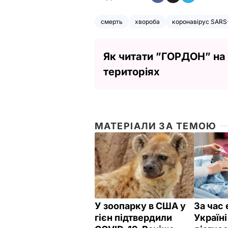
смерть
хвороба
коронавірус SARS
Як читати ”ГОРДОН” на
територіях
МАТЕРІАЛИ ЗА ТЕМОЮ
У зоопарку в США у
За час 
гієн підтвердили
Україн