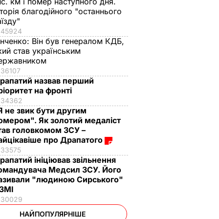
ис. км і помер наступного дня.
сторія благодійного "останнього
аїзду"
45924
інченко:
Він був генералом КДБ,
кий став українським
ержавником
36107
рапатий назвав перший
ріоритет на фронті
34362
Я не звик бути другим
омером". Як золотий медаліст
тав головкомом ЗСУ –
айцікавіше про Драпатого
33575
рапатий ініціював звільнення
омандувача Медсил ЗСУ. Його
азивали "людиною Сирського"
 ЗМІ
30029
НАЙПОПУЛЯРНІШЕ