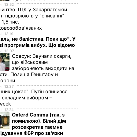
і, 13.52
ництво ТЦК у Закарпатській
ті підозрюють у "списанні"
 1,5 тис.
ковозобов'язаних
і, 13.19
аль, не балістика. Поки що". У
і прогримів вибух. Що відомо
і, 13.07
Совсун:
Звучали скарги,
що військовим
забороняють виходити на
сти. Позиція Генштабу й
борони
і, 12.37
нник цокає". Путін опинився
 складним вибором –
week
і, 12.24
Oxferd Comma (так, з
помилкою). Білий дім
розсекретив таємне
ідування ФБР про зв'язки