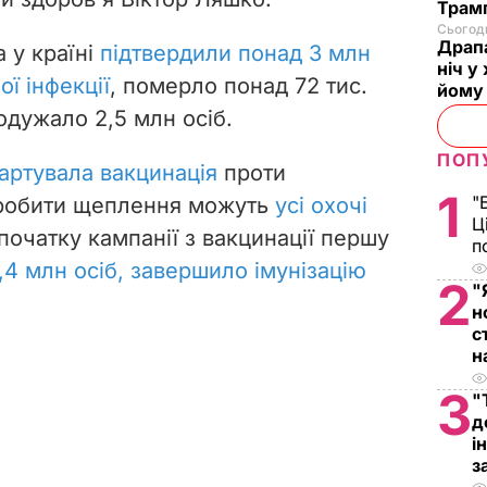
Трамп
Сьогодн
Драпа
 у країні
підтвердили понад 3 млн
ніч у
ої інфекції
, померло понад 72 тис.
йому 
 одужало 2,5 млн осіб.
ПОП
тартувала вакцинація
проти
1
"
робити
щеплення
можуть
усі охочі
Ц
 початку кампанії з вакцинації першу
п
,4 млн осіб, завершило імунізацію
2
"
н
с
н
3
"
д
і
з