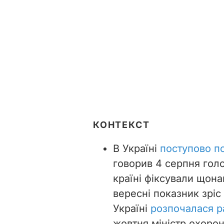
КОНТЕКСТ
В Україні
поступово по
говорив 4 серпня голов
країні фіксували щона
вересні показник зріс
Україні
розпочалася р
жовтня міністр охорон