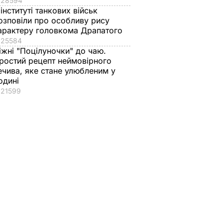
28594
 інституті танкових військ
озповіли про особливу рису
арактеру головкома Драпатого
25584
іжні "Поцілуночки" до чаю.
ростий рецепт неймовірного
ечива, яке стане улюбленим у
одині
21599