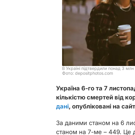
В Україні підтвердили понад 3 млн 
Фото: depositphotos.com
Україна 6-го та 7 листопа
кількістю смертей від ко
дані
, опубліковані на сай
За даними станом на 6 ли
станом на 7-ме – 449. Це 