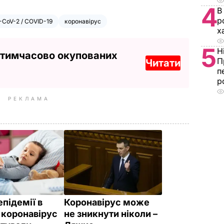
4
В
р
-CoV-2 / COVID-19
коронавірус
х
5
Н
 тимчасово окупованих
П
Читати
п
р
РЕКЛАМА
епідемії в
Коронавірус може
і коронавірус
не зникнути ніколи –