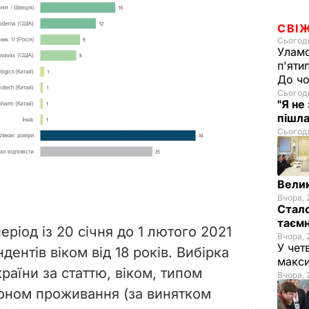
СВІ
Сьогодн
Уламо
п'яти
До чо
Сьогодн
"Я не
пішла
Сьогодн
Велик
Вчора, 
Стало
таємн
ріод із 20 січня до 1 лютого 2021
Вчора, 
У чет
ентів віком від 18 років. Вибірка
макси
аїни за статтю, віком, типом
Вчора, 
іоном проживання (за винятком