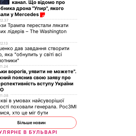
канал. Що відомо про
бника дрона "Упир", якого
вали у Mercedes
22.37
зи Трампа перестали лякати
вих лідерів – The Washington
22.13
енко дав завдання створити
, яка "обнулить у світі всі
лотники"
21.24
ьки ворогів, уявити не можете".
ний пояснив свою заяву про
рспективність вступу України
ТО
21.08
кві в умовах найсуворішої
ості поховали генерала. РосЗМІ
лися, хто це міг бути
Більше новин
УЛЯРНЕ В БУЛЬВАРІ