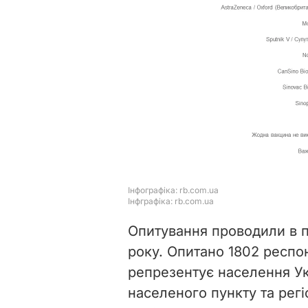
Опитування проводили в пе
року. Опитано 1802 респонд
репрезентує населення Укр
населеного пункту та рег