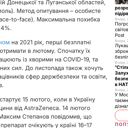
ій Донецької та Луганської областей,
розро
поль). Метод опитування – особисте
підір
face-to-face). Максимальна похибка
Вчора, 
Погро
,4%.
світо
Post
Вчора, 
ном
на 2021 рік, перші безплатні
Лукаш
отримати в лютому. Спочатку їх
зброю
безпі
цюють із хворими на COVID-19, та
Вчора, 
"Стіл
аних сил. До листопада також хочуть
Залуж
цівників сфер держбезпеки та освіти,
безпе
в НА
в.
Вчора, 
У Мос
стартує 15 лютого, коли в Україну
таємн
дізна
кцини від AstraZeneca. 14 лютого
 Максим Степанов повідомив, що
ПОП
 препарат очікують у країні 16–17