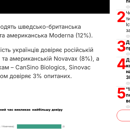
п
y
2
Ч
V
т
І
входять шведсько-британська
з
i
 та американська Moderna (12%).
3
Д
d
п
сть українців довіряє російській
e
 та американській Novavax (8%), а
4
Д
к
м – CanSino Biologics, Sinovac
o
н
лом довіряє 3% опитаних.
З
5
"
п
в