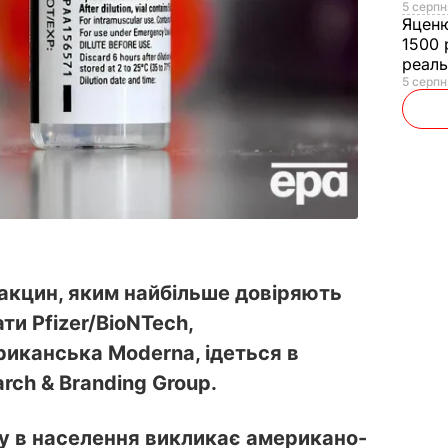
5 серпн
Яцен
1500 
реал
5 серпн
вакцин, яким найбільше довіряють
ти Pfizer/BioNTech,
риканська Moderna, ідеться в
rch & Branding Group.
ру в населення викликає американо-