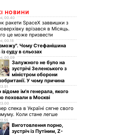
ЖІ НОВИНИ
і, 00.40
к ракети SpaceX заввишки з
поверхівку врізався в Місяць.
го це може призвести
і, 00.18
 зможу". Чому Стефанішина
 із суду в сльозах
і, 00.09
Залужного не було на
зустрічі Зеленського з
міністром оборони
обританії. У чому причина
23.51
 відоме ім'я генерала, якого
о поховали в Москві
23.00
вер спека в Україні сягне свого
муму. Коли стане легше
22.55
Виготовлення порно,
зустріч із Путіним, Z-