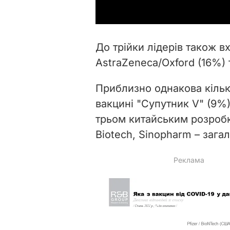
До трійки лідерів також 
AstraZeneca/Oxford (16%)
Приблизно однакова кількі
вакцині "Супутник V" (9%)
трьом китайським розробка
Biotech, Sinopharm – зага