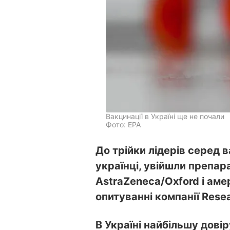
Вакцинації в Україні ще не почали
Фото: EPA
До трійки лідерів серед 
українці, увійшли препара
AstraZeneca/Oxford і аме
опитуванні компанії Resea
В Україні найбільшу дові