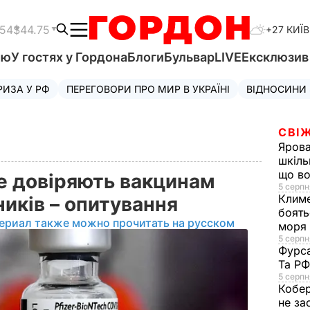
.54
$44.75
+27 КИЇВ
'ю
У гостях у Гордона
Блоги
Бульвар
LIVE
Ексклюзи
РИЗА У РФ
ПЕРЕГОВОРИ ПРО МИР В УКРАЇНІ
ВІДНОСИНИ
СВІЖ
Яров
шкіль
що во
е довіряють вакцинам
5 серпн
Клим
ників – опитування
боять
ериал также можно прочитать на русском
моря
5 серпня
Фурс
Та Р
5 серпн
Кобе
не за