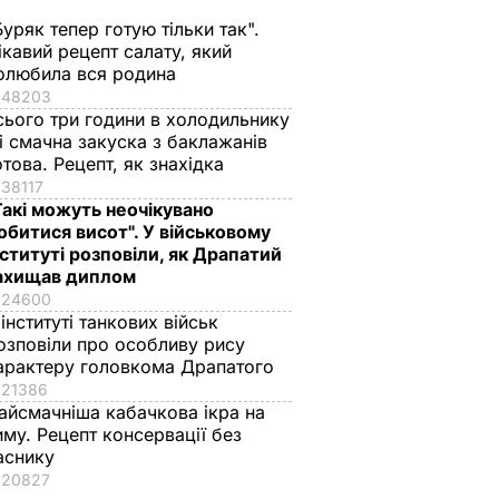
Буряк тепер готую тільки так".
ікавий рецепт салату, який
олюбила вся родина
48203
сього три години в холодильнику
 і смачна закуска з баклажанів
отова. Рецепт, як знахідка
38117
Такі можуть неочікувано
обитися висот". У військовому
нституті розповіли, як Драпатий
ахищав диплом
24600
 інституті танкових військ
озповіли про особливу рису
арактеру головкома Драпатого
21386
айсмачніша кабачкова ікра на
иму. Рецепт консервації без
аснику
20827