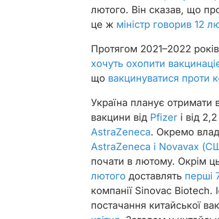
лютого. Він сказав, що пр
це ж
міністр говорив 12 л
Протягом 2021–2022 рокі
хочуть охопити вакцинаці
що
вакцинуватися проти к
Україна планує отримати 
вакцини від
Pfizer
і від 2,
AstraZeneca
. Окремо вла
АstraZeneca і Novavax (С
почати в лютому. Окрім ць
лютого
доставлять
перші 
компанії Sinovac Biotech. 
постачання китайської в