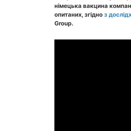
німецька вакцина компані
опитаних, згідно
з дослі
Group.