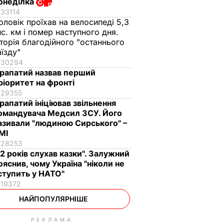
онеділка
33114
оловік проїхав на велосипеді 5,3
ис. км і помер наступного дня.
сторія благодійного "останнього
аїзду"
30294
рапатий назвав перший
ріоритет на фронті
29355
рапатий ініціював звільнення
омандувача Медсил ЗСУ. Його
азивали "людиною Сирського" –
МІ
28253
12 років слухав казки". Залужний
ояснив, чому Україна "ніколи не
ступить у НАТО"
19372
НАЙПОПУЛЯРНІШЕ
РЕКЛАМА