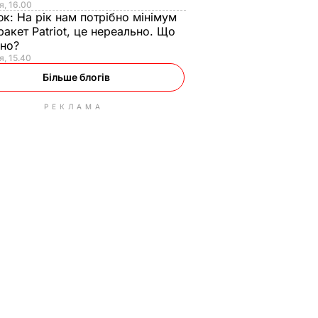
я, 16.00
юк:
На рік нам потрібно мінімум
ракет Patriot, це нереально. Що
ьно?
я, 15.40
Більше блогів
РЕКЛАМА