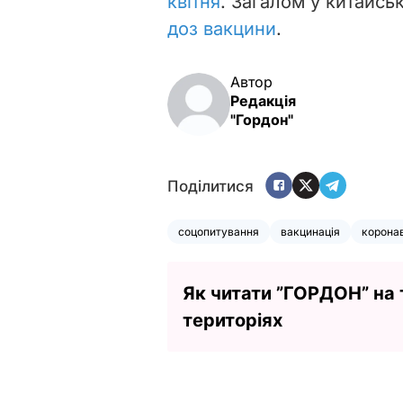
квітня
. Загалом у китайсь
доз вакцини
.
Автор
Редакція
"Гордон"
Поділитися
соцопитування
вакцинація
коронав
Як читати ”ГОРДОН” на
територіях