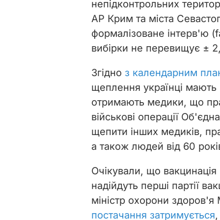
непідконтрольних територ
АР Крим та міста Севасто
формалізоване інтерв'ю (
вибірки не перевищує ± 2
Згідно
з календарним пла
щеплення українці мають 
отримають медики, що пра
військові операції Об'єдн
щепити інших медиків, пра
а також людей від 60 рокі
Очікували, що вакцинація 
надійдуть перші партії ва
міністр охорони здоров'я
постачання затримується
,