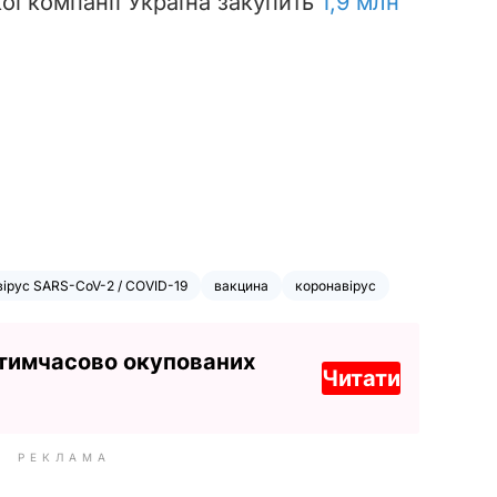
кої компанії Україна закупить
1,9 млн
ірус SARS-CoV-2 / COVID-19
вакцина
коронавірус
 тимчасово окупованих
Читати
РЕКЛАМА