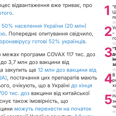
оцес відвантаження вже триває, про
1
"
Ц
ютого
.
п
в
50% населення України (20 млн)
2
У
–
єю
. Попереднє опитування свідчило,
г
оронавірусу готові 52% українців
.
3
"
в межах програми COVAX 117 тис. доз
д
і
2 до 3,7 млн доз вакцини від
з
да закупить ще
12 млн доз вакцини від
4
В
ША)
, постачання цих препаратів мають
р
ого, очікують, що в Україні
до кінця
х
700 тис. доз
вакцини від китайської
5
Н
Існує також імовірність, що
з
ч
акцини
можуть перенести на початок