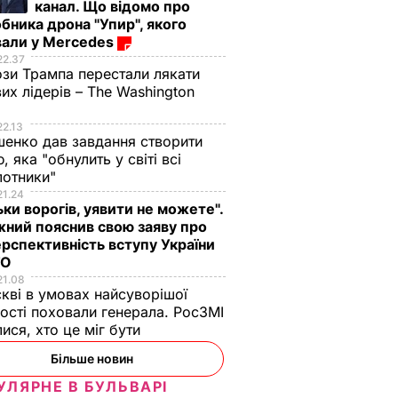
канал. Що відомо про
бника дрона "Упир", якого
вали у Mercedes
22.37
зи Трампа перестали лякати
вих лідерів – The Washington
22.13
енко дав завдання створити
, яка "обнулить у світі всі
лотники"
21.24
ьки ворогів, уявити не можете".
ний пояснив свою заяву про
рспективність вступу України
ТО
21.08
кві в умовах найсуворішої
ості поховали генерала. РосЗМІ
лися, хто це міг бути
Більше новин
УЛЯРНЕ В БУЛЬВАРІ