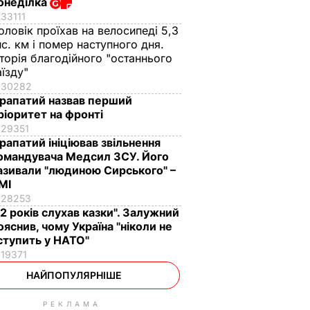
онеділка
33111
оловік проїхав на велосипеді 5,3
ис. км і помер наступного дня.
сторія благодійного "останнього
аїзду"
30282
рапатий назвав перший
ріоритет на фронті
29351
рапатий ініціював звільнення
омандувача Медсил ЗСУ. Його
азивали "людиною Сирського" –
МІ
28253
12 років слухав казки". Залужний
ояснив, чому Україна "ніколи не
ступить у НАТО"
19371
НАЙПОПУЛЯРНІШЕ
РЕКЛАМА