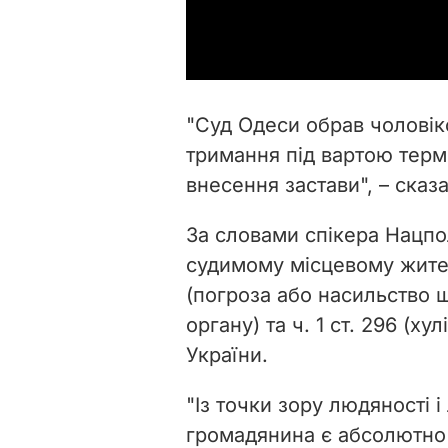
"Суд Одеси обрав чоловіко
тримання під вартою термі
внесення застави", – сказа
За словами спікера Нацпол
судимому місцевому жител
(погроза або насильство 
органу) та ч. 1 ст. 296 (х
України.
"Із точки зору людяності і
громадянина є абсолютно 