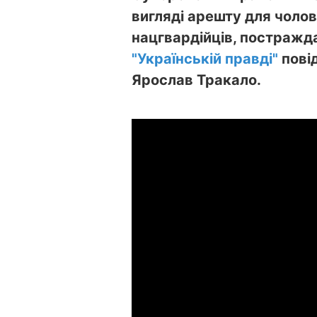
вигляді арешту для чолов
нацгвардійців, постражда
"Українській правді"
повід
Ярослав Тракало.