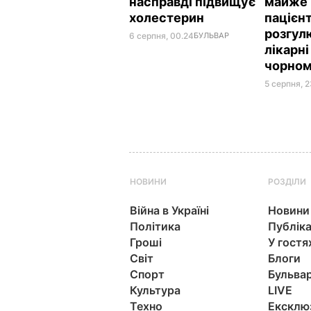
насправді підвищує
майже 
холестерин
пацієнт
розгул
6 серпня, 00.24
БУЛЬВАР
лікарні
чорном
5 серпня, 
НОВИНИ
РОЗДІЛИ
Війна в Україні
Новини
Політика
Публіка
Гроші
У гостя
Світ
Блоги
Спорт
Бульва
Культура
LIVE
Техно
Ексклю