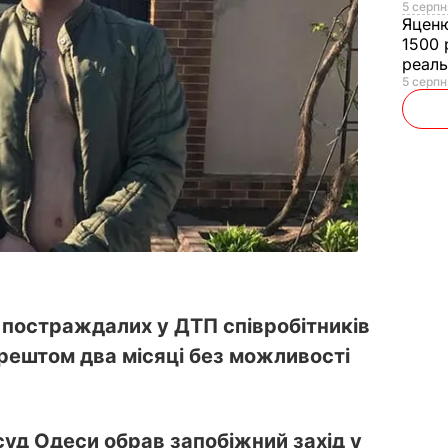
5 серпн
Яцен
1500 
реал
5 серпн
і постраждалих у ДТП співробітників
арештом два місяці без можливості
уд Одеси обрав запобіжний захід у