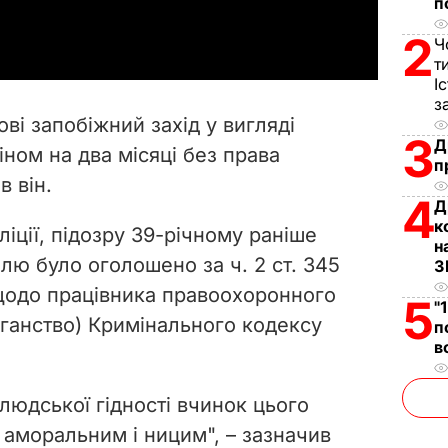
п
a
2
Ч
y
т
І
V
з
ві запобіжний захід у вигляді
3
i
Д
ном на два місяці без права
п
в він.
d
4
Д
к
e
іції, підозру 39-річному раніше
н
ю було оголошено за ч. 2 ст. 345
З
o
щодо працівника правоохоронного
5
"
уліганство) Кримінального кодексу
п
в
 людської гідності вчинок цього
аморальним і ницим", – зазначив