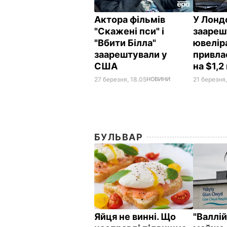
Актора фільмів
У Лонд
"Скажені пси" і
заареш
"Вбити Білла"
ювеліра
заарештували у
привла
США
на $1,
27 березня, 18.05
НОВИНИ
21 березня
БУЛЬВАР
Яйця не винні. Що
"Валлі