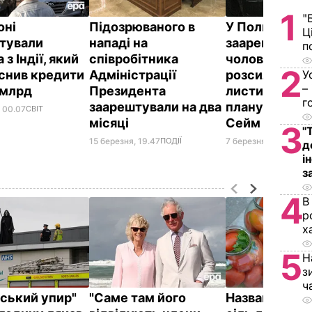
1
"
оні
Підозрюваного в
У Польщі
Ц
тували
нападі на
заарештувал
п
 з Індії, який
співробітника
чоловіка, яки
2
снив кредити
Адміністрації
розсилав мер
У
–
2 млрд
Президента
листи з погро
г
заарештували на два
планував ата
, 00.07
СВІТ
місяці
Сейм
3
"
15 березня, 19.47
ПОДІЇ
7 березня, 18.55
СВІТ
д
і
з
4
В
р
х
5
Н
з
ч
йський упир"
"Саме там його
Названа най