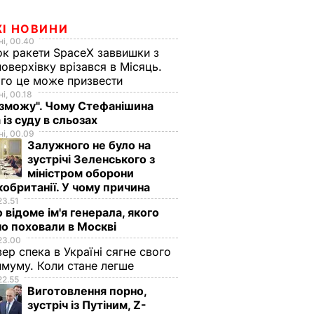
ЖІ НОВИНИ
і, 00.40
к ракети SpaceX заввишки з
поверхівку врізався в Місяць.
го це може призвести
і, 00.18
 зможу". Чому Стефанішина
 із суду в сльозах
і, 00.09
Залужного не було на
зустрічі Зеленського з
міністром оборони
обританії. У чому причина
23.51
 відоме ім'я генерала, якого
о поховали в Москві
23.00
вер спека в Україні сягне свого
муму. Коли стане легше
22.55
Виготовлення порно,
зустріч із Путіним, Z-