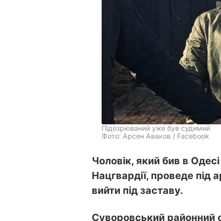
Підозрюваний уже був судимий
Фото: Арсен Аваков / Facebook
Чоловік, який бив в Одес
Нацгвардії, проведе під 
вийти під заставу.
Суворовський районний с