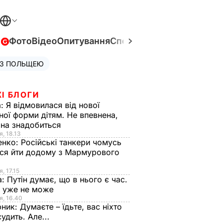
в
Фото
Відео
Опитування
Спецпроєкти
Війна в Укра
 З ПОЛЬЩЕЮ
І БЛОГИ
а:
Я відмовилася від нової
ної форми дітям. Не впевнена,
на знадобиться
я, 18.13
енко:
Російські танкери чомусь
ся йти додому з Мармурового
, 17.15
а:
Путін думає, що в нього є час.
Ф уже не може
я, 16.40
рник:
Думаєте – їдьте, вас ніхто
судить. Але...