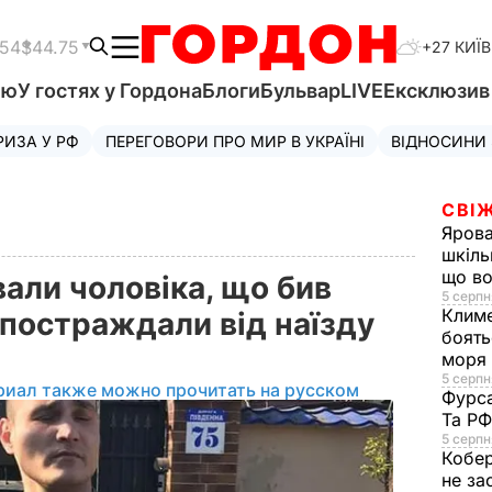
.54
$44.75
+27 КИЇВ
'ю
У гостях у Гордона
Блоги
Бульвар
LIVE
Ексклюзи
РИЗА У РФ
ПЕРЕГОВОРИ ПРО МИР В УКРАЇНІ
ВІДНОСИНИ
СВІЖ
Яров
шкіль
що во
али чоловіка, що бив
5 серпн
Клим
і постраждали від наїзду
боять
моря
5 серпня
риал также можно прочитать на русском
Фурс
Та Р
5 серпн
Кобе
не за