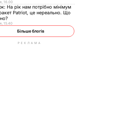
я, 16.00
юк:
На рік нам потрібно мінімум
ракет Patriot, це нереально. Що
ьно?
я, 15.40
Більше блогів
РЕКЛАМА