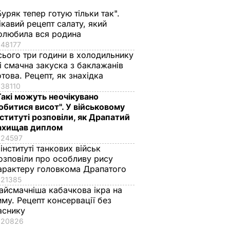
Буряк тепер готую тільки так".
Подружжя з Одеси,
У Луганській област
ікавий рецепт салату, який
и
підозрюване у
заарештували
олюбила вся родина
й
продажу фіктивних
бойовика "ЛНР" –
48177
ам міст
цінних паперів
прокуратура
сього три години в холодильнику
 і смачна закуска з баклажанів
зами і
американської
25 лютого, 19.27
ВІЙНА В УКРАЇН
отова. Рецепт, як знахідка
ку на
компанії Tesla,
38110
заарештували
Такі можуть неочікувано
26 лютого,
НАДЗВИЧАЙНІ
обитися висот". У військовому
ПОДІЇ
01.50
нституті розповіли, як Драпатий
ахищав диплом
24597
 інституті танкових військ
озповіли про особливу рису
арактеру головкома Драпатого
21385
айсмачніша кабачкова ікра на
иму. Рецепт консервації без
аснику
краща
Марія Бурмака: Нам
Ніжні бельгійські
20826