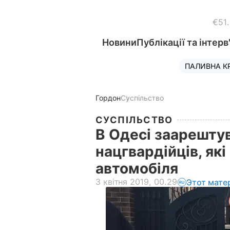
€51
Новини
Публікації та інтерв
ПАЛИВНА К
Гордон
Суспільство
СУСПІЛЬСТВО
В Одесі заарештув
нацгвардійців, як
автомобіля
3 квітня 2019, 00.29
Этот мате