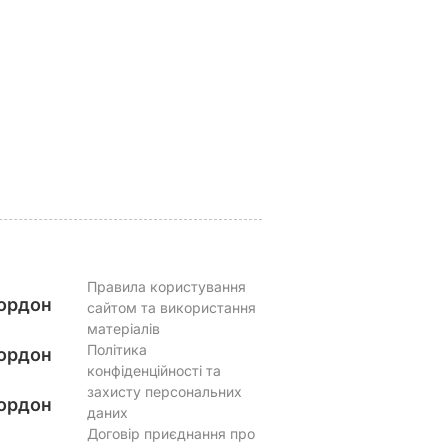
ервації,
кажуть, що буде
вафлі із
 кришки
важка зима, і я не
кисломолочного
знаю, що робити, бо в
сиру – ідеальні для
мене немає куди
чаювання. Рецепт з
їхати
точними
ВАР
пропорціями
5 серпня, 17.43
БУЛЬВАР
5 серпня, 16.39
БУЛЬВАР
Правила користування
ордон
сайтом та використання
матеріалів
Політика
ордон
конфіденційності та
захисту персональних
ордон
даних
Договір приєднання про