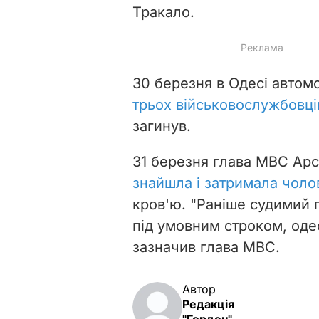
Тракало.
30 березня в Одесі автом
трьох військовослужбовців
загинув.
31 березня глава МВС Ар
знайшла і затримала чоло
кров'ю. "Раніше судимий 
під умовним строком, одес
зазначив глава МВС.
Автор
Редакція
"Гордон"