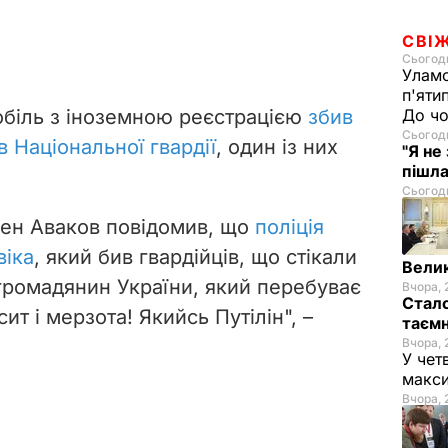
СВІ
Сьогодн
Уламо
п'яти
обіль з іноземною реєстрацією
збив
До чо
Сьогодн
 Національної гвардії
, один із них
"Я не
пішла
Сьогодн
сен Аваков повідомив, що
поліція
віка
, який бив гвардійців, що стікали
Велик
громадянин України, який перебуває
Вчора, 
Стало
ит і мерзота! Якийсь Путілін", –
таємн
Вчора, 
У чет
макси
Вчора, 