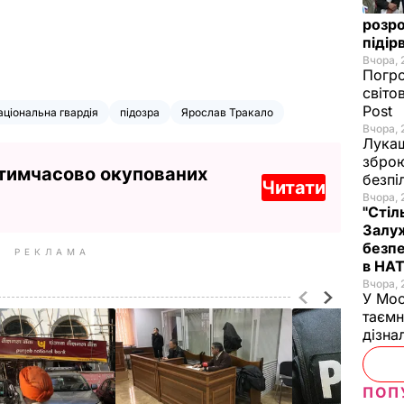
розро
підір
Вчора, 
Погро
світо
Post
аціональна гвардія
підозра
Ярослав Тракало
Вчора, 
Лукаш
зброю
 тимчасово окупованих
безпі
Читати
Вчора, 
"Стіл
Залуж
безпе
РЕКЛАМА
в НА
Вчора, 
У Мос
таємн
дізна
ПОП