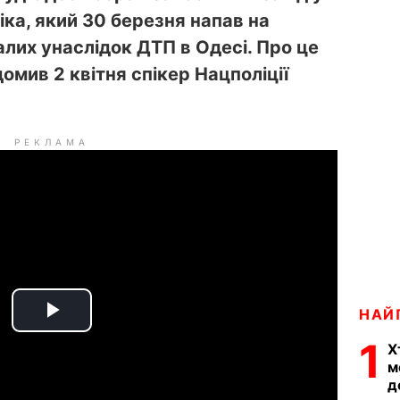
іка, який 30 березня напав на
лих унаслідок ДТП в Одесі. Про це
омив 2 квітня спікер Нацполіції
РЕКЛАМА
НАЙ
P
1
Х
l
м
д