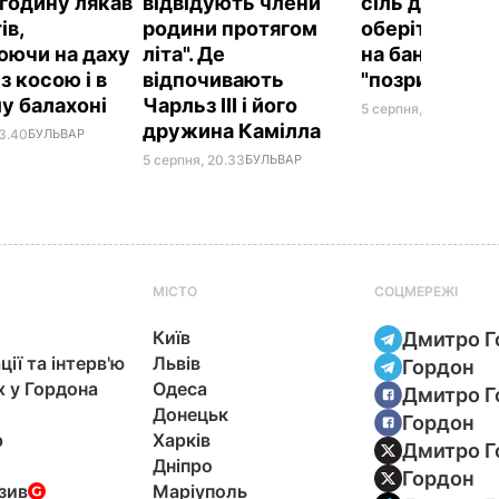
годину лякав
відвідують члени
сіль для конс
ів,
родини протягом
оберіть її – і
юючи на даху
літа". Де
на банках не
 з косою і в
відпочивають
"позриває"
у балахоні
Чарльз III і його
5 серпня, 19.25
БУЛЬ
дружина Камілла
23.40
БУЛЬВАР
5 серпня, 20.33
БУЛЬВАР
МІСТО
СОЦМЕРЕЖІ
Київ
Дмитро Г
ції та інтерв'ю
Львів
Гордон
х у Гордона
Одеса
Дмитро Г
Донецьк
Гордон
р
Харків
Дмитро Г
Дніпро
Гордон
зив
Маріуполь