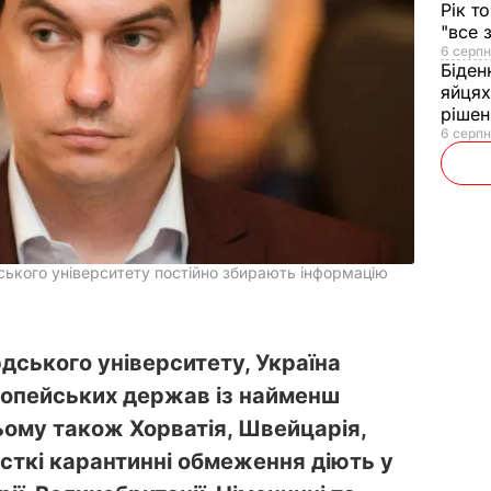
Рік т
"все 
6 серпн
Біден
яйцях
рішен
6 серпн
ького університету постійно збирають інформацію
дського університету, Україна
ропейських держав із найменш
ьому також Хорватія, Швейцарія,
рсткі карантинні обмеження діють у