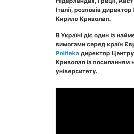
Нідерландах, Греції, Авст
Італії, розповів директо
Кирило Криволап.
В Україні діє один із най
вимогами
серед країн Єв
Politeka
директор Центру 
Криволап із посиланням н
університету.