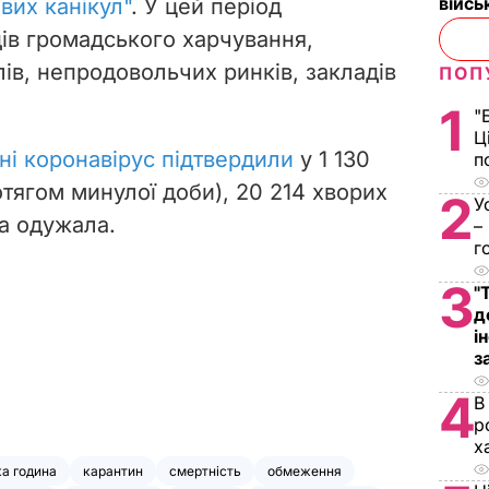
війс
вих канікул"
. У цей період
ів громадського харчування,
лів, непродовольчих ринків, закладів
ПОП
1
"
Ц
їні коронавірус підтвердили
у 1 130
п
ротягом минулої доби), 20 214 хворих
2
У
а одужала.
–
г
3
"
д
і
з
4
В
р
х
а година
карантин
смертність
обмеження