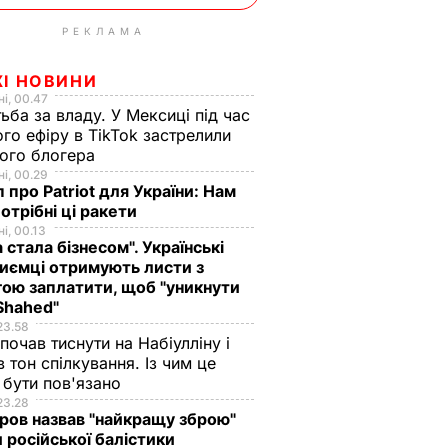
РЕКЛАМА
ЖІ НОВИНИ
і, 00.47
ьба за владу. У Мексиці під час
го ефіру в TikTok застрелили
ого блогера
і, 00.29
 про Patriot для України: Нам
отрібні ці ракети
і, 00.13
а стала бізнесом". Українські
иємці отримують листи з
ою заплатити, щоб "уникнути
Shahed"
23.58
 почав тиснути на Набіулліну і
в тон спілкування. Із чим це
бути пов'язано
23.28
ов назвав "найкращу зброю"
 російської балістики