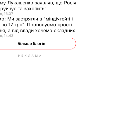
ому Лукашенко заявляв, що Росія
зруйнує та захопить"
я, 16.07
ко:
Ми застрягли в "міндічгейті і
 по 17 грн". Пропонуємо прості
ня, а від влади хочемо складних
я, 14.48
Більше блогів
РЕКЛАМА