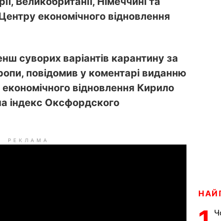
рії, Великобританії, Німеччині та
р Центру економічного відновлення
менш суворих варіантів карантину за
ропи
, повідомив у коментарі
виданню
економічного відновлення Кирило
а індекс О
ксфордского
РЕКЛАМА
НАЙ
1
Ч