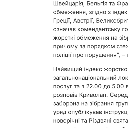
Швейцарія, Бельгія та Фра
обмеження, згідно з індек
Греції, Австрії, Великобрит
означає комендантську го
жорсткі обмеження на зібр
причому за порядком стеж
поліції про порушення", –
Найвищий індекс жорсткості
загальнонаціональний лок
послуг та з 22.00 до 5.00
розповів Криволап. Сере
заборона на зібрання група
уряд опублікував інструкці
новорічні та Різдвяні свя