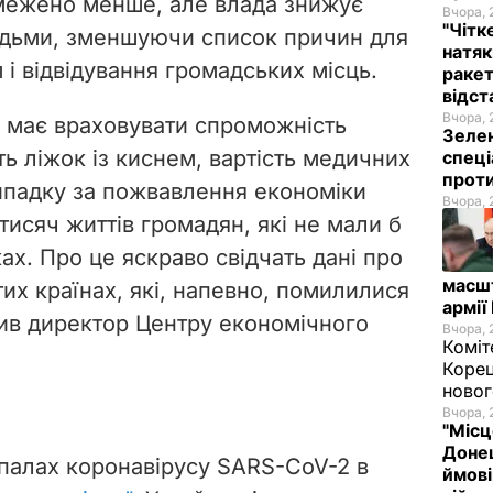
бмежено менше, але влада знижує
Вчора, 
"Чітк
людьми, зменшуючи список причин для
натяк
і відвідування громадських місць.
ракет
відст
Вчора, 
в має враховувати спроможність
Зелен
ть ліжок із киснем, вартість медичних
спеці
проти
випадку за пожвавлення економіки
Вчора, 
тисяч життів громадян, які не мали б
х. Про це яскраво свідчать дані про
масш
их країнах, які, напевно, помилилися
армії
ив директор Центру економічного
Вчора, 
Коміт
Корец
новог
Вчора, 
"Місц
Донец
спалах коронавірусу SARS-CoV-2 в
ймові