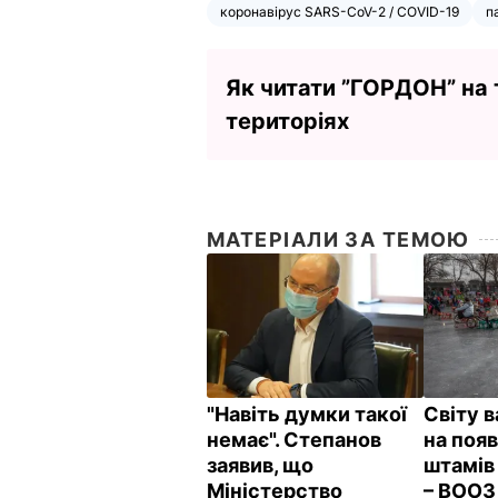
коронавірус SARS-CoV-2 / COVID-19
п
Як читати ”ГОРДОН” на
територіях
МАТЕРІАЛИ ЗА ТЕМОЮ
"Навіть думки такої
Світу 
немає". Степанов
на поя
заявив, що
штамів
Міністерство
– ВОО