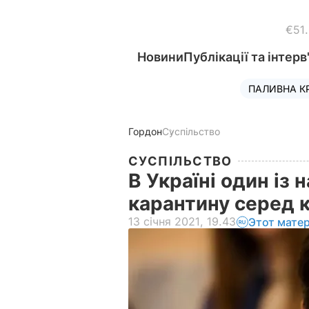
€51
Новини
Публікації та інтерв
ПАЛИВНА К
Гордон
Суспільство
СУСПІЛЬСТВО
В Україні один із
карантину серед к
13 січня 2021, 19.43
Этот мате