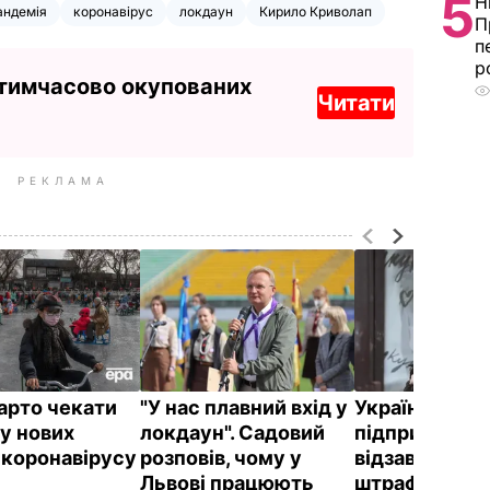
5
Н
андемія
коронавірус
локдаун
Кирило Криволап
П
п
р
 тимчасово окупованих
Читати
РЕКЛАМА
варто чекати
"У нас плавний вхід у
Українських
ву нових
локдаун". Садовий
підприємців
 коронавірусу
розповів, чому у
відзавтра по
З
Львові працюють
штрафувати 