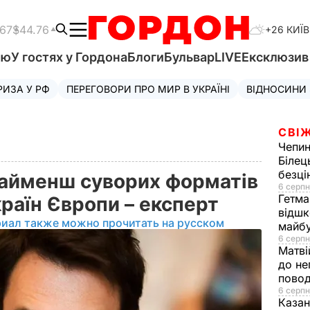
.67
$44.76
+26 КИЇВ
'ю
У гостях у Гордона
Блоги
Бульвар
LIVE
Ексклюзи
РИЗА У РФ
ПЕРЕГОВОРИ ПРО МИР В УКРАЇНІ
ВІДНОСИНИ
СВІЖ
Чепи
Білец
безц
 найменш суворих форматів
6 серпн
Гетма
раїн Європи – експерт
відшк
риал также можно прочитать на русском
майбу
6 серпн
Матві
до не
повод
6 серпн
Казан