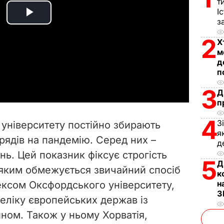
т
І
P
з
2
Х
l
м
д
a
п
y
3
Д
п
V
4
З
університету постійно збирають
i
я
рядів на пандемію. Серед них –
д
ь. Цей показник фіксує строгість
d
5
Д
 з яким обмежується звичайний спосіб
к
e
н
дексом Оксфордського університету,
З
реліку європейських держав із
o
ном. Також у ньому Хорватія,