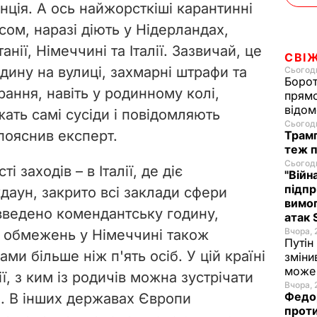
нція. А ось найжорсткіші карантинні
сом, наразі діють у Нідерландах,
анії, Німеччині та Італії. Зазвичай, це
СВІ
дину на вулиці, захмарні штрафи та
Сьогодн
Борот
ання, навіть у родинному колі,
прямо
відом
ать самі сусіди і повідомляють
Сьогодн
 пояснив експерт.
Трамп
теж п
Сьогодн
 заходів – в Італії, де діє
"Війн
підпр
даун, закрито всі заклади сфери
вимог
 введено комендантську годину,
атак 
Вчора, 
д обмежень у Німеччині також
Путін
ми більше ніж п'ять осіб. У цій країні
зміни
може 
ї, з ким із родичів можна зустрічати
Вчора, 
Федор
та. В інших державах Європи
проти