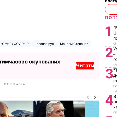
посту
ПОП
1
"
Ц
п
-CoV-2 / COVID-19
коронавірус
Максим Степанов
2
У
–
г
 тимчасово окупованих
Читати
3
"
д
і
РЕКЛАМА
з
4
В
р
х