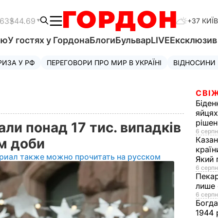
.63
$44.69
+37 КИЇВ
'ю
У гостях у Гордона
Блоги
Бульвар
LIVE
Ексклюзи
РИЗА У РФ
ПЕРЕГОВОРИ ПРО МИР В УКРАЇНІ
ВІДНОСИНИ
СВІЖ
Біден
яйцях
рішен
али понад 17 тис. випадків
6 серпн
Каза
ом доби
країн
риал также можно прочитать на русском
Який 
6 серпн
Пека
лише 
6 серпн
Богд
1944 