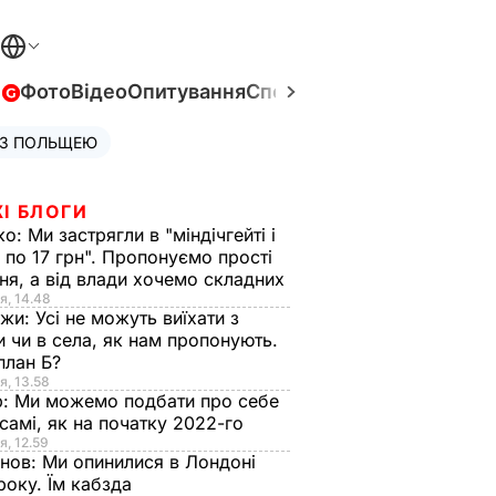
в
Фото
Відео
Опитування
Спецпроєкти
Війна в Укра
 З ПОЛЬЩЕЮ
І БЛОГИ
ко:
Ми застрягли в "міндічгейті і
 по 17 грн". Пропонуємо прості
ня, а від влади хочемо складних
я, 14.48
нжи:
Усі не можуть виїхати з
и чи в села, як нам пропонують.
план Б?
я, 13.58
р:
Ми можемо подбати про себе
самі, як на початку 2022-го
я, 12.59
анов:
Ми опинилися в Лондоні
року. Їм кабзда