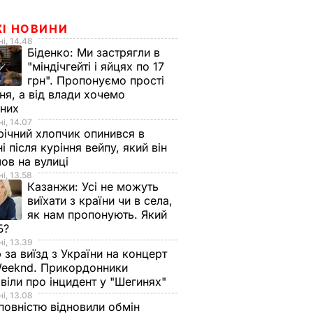
ЖІ НОВИНИ
і, 14.48
Біденко:
Ми застрягли в
"міндічгейті і яйцях по 17
грн". Пропонуємо прості
ня, а від влади хочемо
дних
і, 14.07
ічний хлопчик опинився в
ні після куріння вейпу, який він
ов на вулиці
і, 13.58
Казанжи:
Усі не можуть
виїхати з країни чи в села,
як нам пропонують. Який
Б?
і, 13.39
 за виїзд з України на концерт
eeknd. Прикордонники
віли про інцидент у "Шегинях"
і, 13.08
овністю відновили обмін