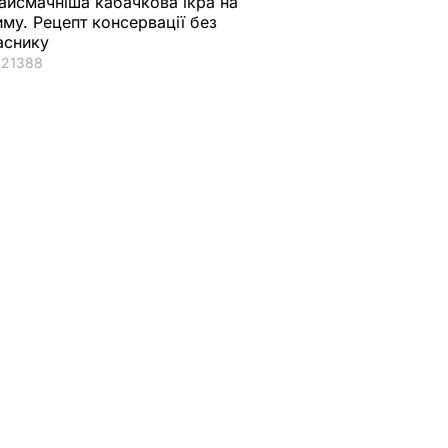
айсмачніша кабачкова ікра на
иму. Рецепт консервації без
аснику
21388
ав
на
У січні
еплення
упутник