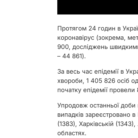
Протягом 24 годин в Украї
коронавірус (зокрема, ме
900, досліджень швидким
– 44 861).
За весь час епідемії в Ук
хвороби,
1 405 826 осіб 
початку епідемії провели 8
Упродовж останньої доби 
випадків зареєстровано в 
(1383), Харківській (1343), 
областях.