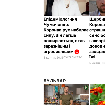
Епідеміологиня
Щербин
Чумаченко:
Корона
Коронавірус набирає
страшн
силу. Він легше
сенс б
поширюється, став
захвор
заразнішим і
доводи
агресивнішим
заощад
їжі
8 квітня, 20.15
СУСПІЛЬСТВО
5 квітня, 1
БУЛЬВАР