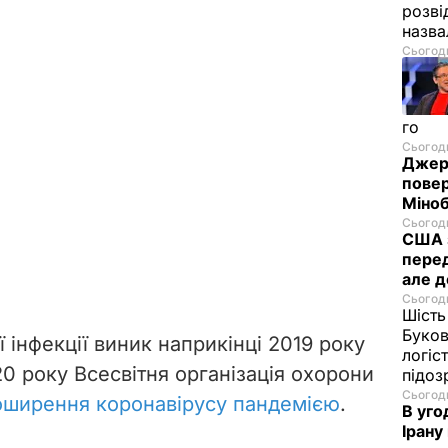
розві
назв
Сьогодн
го
Сьогодн
Джере
пове
Міноб
Сьогодн
США з
перед
але д
Сьогодн
Шість
Буков
 інфекції виник наприкінці 2019 року
логіс
020 року Всесвітня організація охорони
підо
Сьогодн
оширення коронавірусу пандемією
.
В уго
Ірану