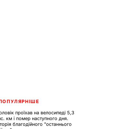
ПОПУЛЯРНІШЕ
оловік проїхав на велосипеді 5,3
ис. км і помер наступного дня.
сторія благодійного "останнього