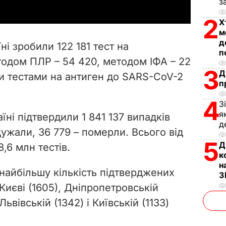
з
y
2
Х
V
м
д
ні зробили 122 181 тест на
п
i
тодом ПЛР – 54 420, методом ІФА – 22
3
Д
и тестами на антиген до SARS-CoV-2
d
п
e
4
З
я
раїні підтвердили
1 841 137 випадків
o
д
одужали,
36 779 – померли. Всього від
5
Д
,6 млн тестів.
к
н
найбільшу кількість підтверджених
З
Києві (1605), Дніпропетровській
Львівській (1342) і Київській (1133)