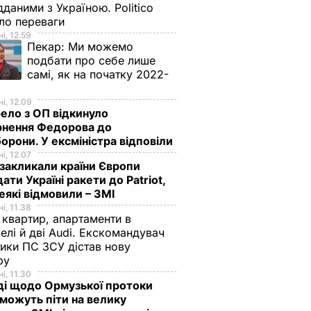
дданими з Україною. Politico
ало переваги
і, 12.59
Пекар:
Ми можемо
подбати про себе лише
самі, як на початку 2022-
і, 12.09
ло з ОП відкинуло
рнення Федорова до
орони. У ексміністра відповіли
і, 12.07
акликали країни Європи
ати Україні ракети до Patriot,
еякі відмовили – ЗМІ
і, 11.38
 квартир, апартаменти в
елі й дві Audi. Екскомандувач
тики ПС ЗСУ дістав нову
зру
і, 11.30
ді щодо Ормузької протоки
 можуть піти на велику