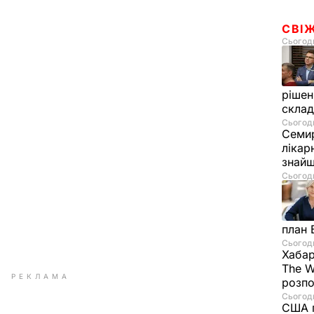
СВІ
Сьогодн
рішен
скла
Сьогодн
Семир
лікар
знайш
Сьогодн
план 
Сьогодн
Хабар
The W
РЕКЛАМА
розпо
Сьогодн
США п