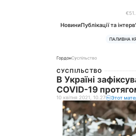
€51
Новини
Публікації та інтерв
ПАЛИВНА К
Гордон
Суспільство
СУСПІЛЬСТВО
В Україні зафіксув
COVID-19 протяг
10 квітня 2021, 10.27
Этот мате