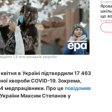
6 серпн
Яров
шкіль
що во
5 серпн
твердили 1,8 млн випадків хвороби
квітня в Україні підтвердили 17 463
ної хвороби COVID-19. Зокрема,
94 медпрацівники. Про це
повідомив
 України Максим Степанов у