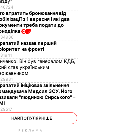
аїзду"
40724
то втратить бронювання від
обілізації з 1 вересня і які два
окументи треба подати до
онеділка
34938
рапатий назвав перший
ріоритет на фронті
31941
інченко:
Він був генералом КДБ,
кий став українським
ержавником
29931
рапатий ініціював звільнення
омандувача Медсил ЗСУ. Його
азивали "людиною Сирського" –
МІ
29517
НАЙПОПУЛЯРНІШЕ
РЕКЛАМА