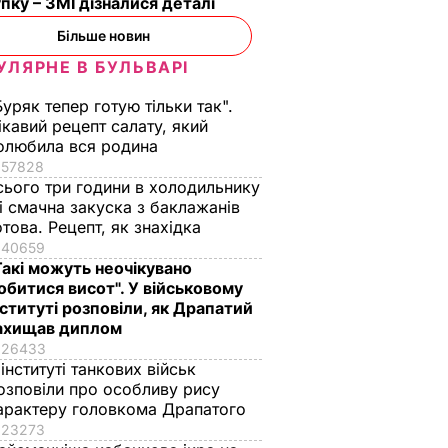
пку – ЗМІ дізналися деталі
Більше новин
УЛЯРНЕ В БУЛЬВАРІ
Буряк тепер готую тільки так".
ікавий рецепт салату, який
олюбила вся родина
57828
сього три години в холодильнику
 і смачна закуска з баклажанів
отова. Рецепт, як знахідка
40659
Такі можуть неочікувано
обитися висот". У військовому
нституті розповіли, як Драпатий
ахищав диплом
26433
 інституті танкових військ
озповіли про особливу рису
арактеру головкома Драпатого
23273