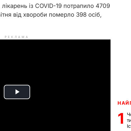
 лікарень із COVID-19 потрапило
4709
вітня від хвороби померло
398 осіб,
РЕКЛАМА
P
НАЙ
l
1
Ч
т
a
І