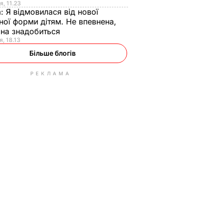
я, 11.23
а:
Я відмовилася від нової
ної форми дітям. Не впевнена,
на знадобиться
я, 18.13
Більше блогів
РЕКЛАМА