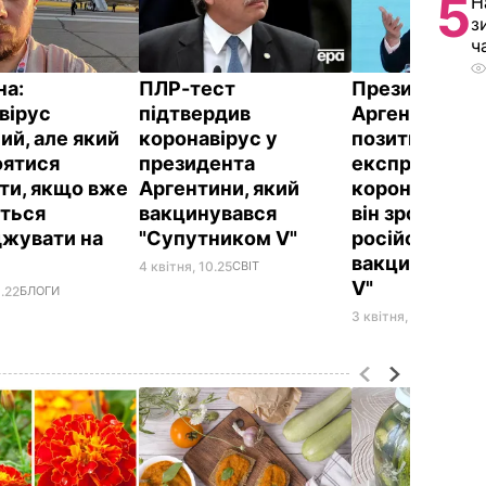
5
Н
з
ч
а:
ПЛР-тест
Президент
вірус
підтвердив
Аргентини зд
ий, але який
коронавірус у
позитивний
оятися
президента
експрестест 
іти, якщо вже
Аргентини, який
коронавірус. 
ться
вакцинувався
він зробив щ
жувати на
"Супутником V"
російською
вакциною "С
4 квітня, 10.25
СВІТ
V"
6.22
БЛОГИ
3 квітня, 12.34
СВІТ