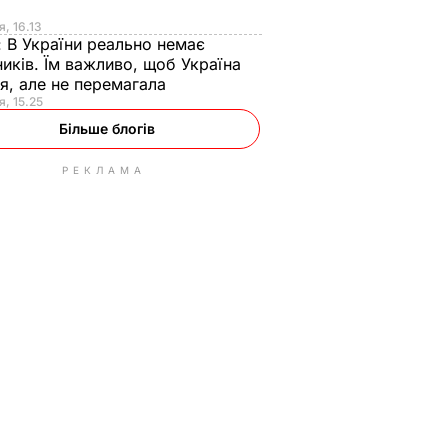
я
я, 16.13
:
В України реально немає
иків. Їм важливо, щоб Україна
я, але не перемагала
я, 15.25
Більше блогів
РЕКЛАМА