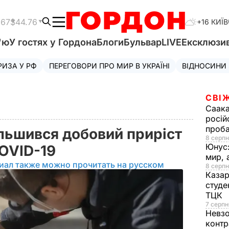
.67
$44.76
+16 КИЇВ
'ю
У гостях у Гордона
Блоги
Бульвар
LIVE
Ексклюзи
РИЗА У РФ
ПЕРЕГОВОРИ ПРО МИР В УКРАЇНІ
ВІДНОСИНИ
СВІ
Саака
росій
проб
більшився добовий приріст
8 серпн
Юнус
COVID-19
мир, 
иал также можно прочитать на русском
8 серпн
Казар
студе
ТЦК
7 серпн
Невз
контр