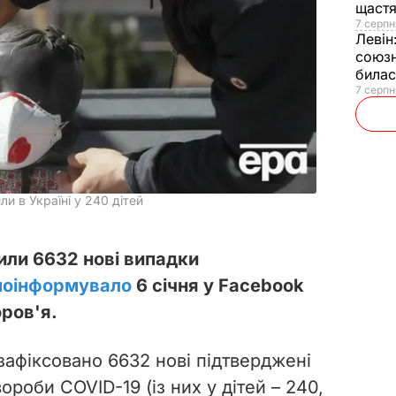
щаст
7 серпн
Левін
союзн
билас
7 серпн
и в Україні у 240 дітей
дили 6632 нові випадки
поінформувало
6 січня у Facebook
ров'я.
 зафіксовано 6632 нові підтверджені
ороби COVID-19 (із них у дітей – 240,