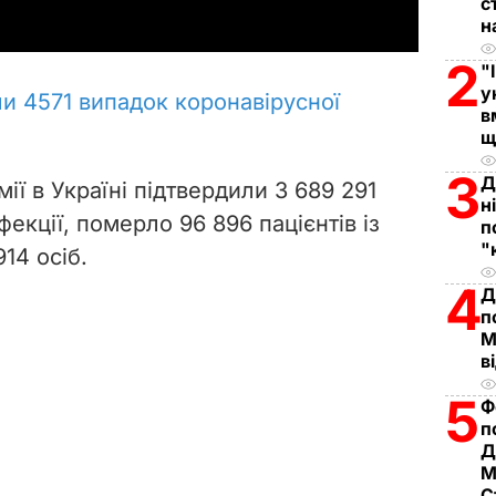
с
y
н
2
V
"
у
ли 4571 випадок коронавірусної
в
i
щ
d
3
Д
ії в Україні підтвердили 3 689 291
н
e
фекції, померло 96 896 пацієнтів із
п
"
14 осіб.
o
4
Д
п
М
в
5
Ф
п
Д
М
С