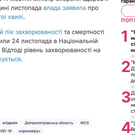
гаран
дині листопада
влада заявила
про
ої хвилі
.
ПОП
1
й пік захворюваності
та смертності
"
н
вили 24 листопада в Національній
с
 Відтоді рівень захворюваності на
н
жується
.
2
"
Д
п
д
3
Д
о
н
с
4
"
епідемія
Дніпропетровська область
МОЗ
Я
VID-19
коронавірус