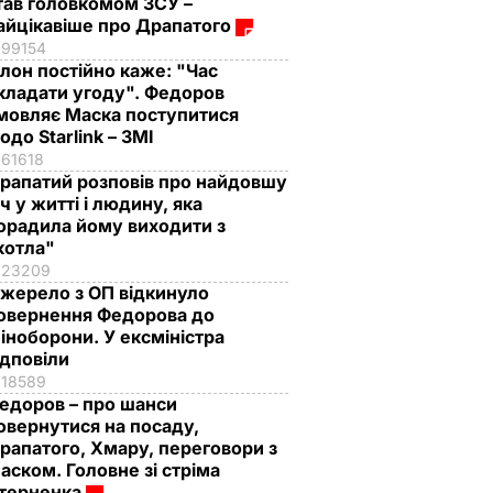
тав головкомом ЗСУ –
айцікавіше про Драпатого
99154
Ілон постійно каже: "Час
кладати угоду". Федоров
мовляє Маска поступитися
одо Starlink – ЗМІ
61618
рапатий розповів про найдовшу
іч у житті і людину, яка
орадила йому виходити з
котла"
23209
жерело з ОП відкинуло
овернення Федорова до
іноборони. У ексміністра
ідповіли
18589
едоров – про шанси
овернутися на посаду,
рапатого, Хмару, переговори з
аском. Головне зі стріма
терненка