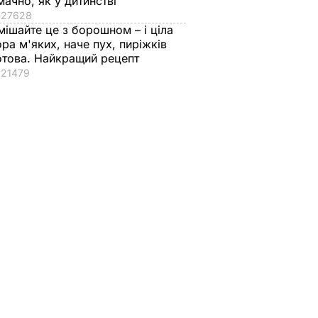
мачно, як у дитинстві
27628
мішайте це з борошном – і ціла
ора м'яких, наче пух, пиріжків
отова. Найкращий рецепт
21479
тягом
дили
ьше ніж
ЬСТВО