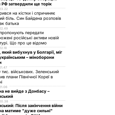
 РФ затвердили ще торік
23.22
ився на кістки і спричиняє
ий біль. Син Байдена розповів
ак батька
22.49
пропонують передати
ожені російські активи новій
турі. Що про це відомо
22.18
 який вибухнув у Болгарії, міг
українським – міноборони
ни
21.47
 тис. військових. Зеленський
ив плани Північної Кореї в
ні
21.06
на не вийде з Донбасу –
нський
20.38
ський: Після закінчення війни
на матиме "дуже сильні"