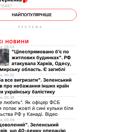
15487
НАЙПОПУЛЯРНІШЕ
РЕКЛАМА
ЖІ НОВИНИ
і, 08.23
"Цілеспрямовано бʼє по
житлових будинках". РФ
атакувала Харків, Одесу,
ирську область. Є загиблі
і, 00.52
а все вигризати". Зеленський
в про небажання інших країн
и українську балістику
і, 00.29
не любить". Як офіцер ФСБ
 лопає жовті й сині кульки біля
ьства РФ у Канаді. Відео
і, 00.06
доволений". Зеленський
вів, що 40-денну операцію