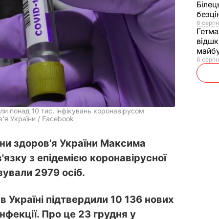
Білец
безц
6 серпн
Гетма
відшк
майбу
6 серпн
ли понад 10 тис. інфікувань коронавірусом
'я України / Facebook
они здоров'я України Максима
в'язку з епідемією коронавірусної
ізували 2979 осіб.
в Україні підтвердили 10 136 нових
нфекції. Про це 23 грудня у