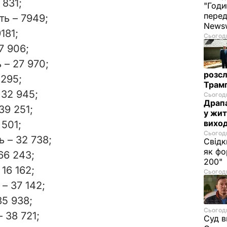
 831;
"Годи
перед
ть – 7949;
News
181;
Сьогодн
7 906;
 – 27 970;
розсл
 295;
Трамп
 32 945;
Сьогодн
Драпа
39 251;
у жит
виход
 501;
Сьогодн
 – 32 738;
Свідк
як фо
66 243;
200"
16 162;
Сьогодн
– 37 142;
35 938;
Сьогодн
 38 721;
Суд в