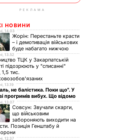
РЕКЛАМА
ЖІ НОВИНИ
і, 14.03
Жорін:
Перестаньте красти
– і демотивація військових
буде набагато нижчою
і, 13.52
ництво ТЦК у Закарпатській
ті підозрюють у "списанні"
 1,5 тис.
ковозобов'язаних
і, 13.19
аль, не балістика. Поки що". У
і прогримів вибух. Що відомо
і, 13.07
Совсун:
Звучали скарги,
що військовим
забороняють виходити на
сти. Позиція Генштабу й
борони
і, 12.37