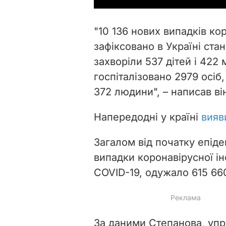
"10 136 нових випадків ко
зафіксовано в Україні ста
захворіли 537 дітей і 422
госпіталізовано 2979 осіб
372 людини", – написав ві
Напередодні у країні
вияв
Загалом від початку епіде
випадки коронавірусної ін
COVID-19, одужало 615 660
За даними Степанова, упр