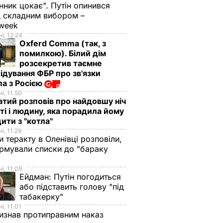
нник цокає". Путін опинився
 складним вибором –
week
і, 12.24
Oxferd Comma (так, з
помилкою). Білий дім
розсекретив таємне
ідування ФБР про зв'язки
а з Росією
і, 11.50
тий розповів про найдовшу ніч
ті і людину, яка порадила йому
ити з "котла"
і, 11.29
и теракту в Оленівці розповіли,
рмували списки до "бараку
і, 11.09
Ейдман:
Путін погодиться
або підставить голову "під
табакерку"
і, 11.01
изнав протиправним наказ