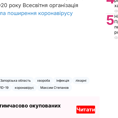
р
020 року Всесвітня організація
х
ла поширення коронавірусу
5
Н
П
п
р
Запорізька область
хвороба
інфекція
лікарні
ID-19
коронавірус
Максим Степанов
 тимчасово окупованих
Читати