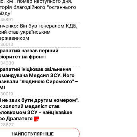
ис. км і помер наступного дня.
сторія благодійного "останнього
аїзду"
45891
інченко:
Він був генералом КДБ,
кий став українським
ержавником
36013
рапатий назвав перший
ріоритет на фронті
34330
рапатий ініціював звільнення
омандувача Медсил ЗСУ. Його
азивали "людиною Сирського" –
МІ
30019
Я не звик бути другим номером".
к золотий медаліст став
оловкомом ЗСУ – найцікавіше
ро Драпатого
28627
НАЙПОПУЛЯРНІШЕ