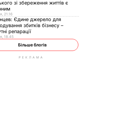
ького зі збереження життів є
інним
я, 21.16
нцев:
Єдине джерело для
одування збитків бізнесу –
тні репарації
я, 18.45
Більше блогів
РЕКЛАМА