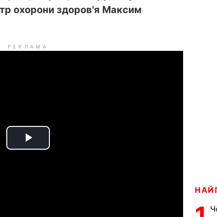
стр охорони здоров'я Максим
РЕКЛАМА
P
l
a
НАЙ
1
Ч
y