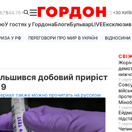
.67
$44.76
+30 КИЇВ
'ю
У гостях у Гордона
Блоги
Бульвар
LIVE
Ексклюзи
РИЗА У РФ
ПЕРЕГОВОРИ ПРО МИР В УКРАЇНІ
ВІДНОСИНИ
СВІЖ
Жорі
демот
нижч
більшився добовий приріст
7 серпн
Совс
19
війсь
териал также можно прочитать на русском
проте
Міно
7 серпн
Ейдм
підст
7 серпн
Чепи