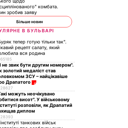
ького щодо
сциплінованого" комбата.
ин зробив заяву
Більше новин
УЛЯРНЕ В БУЛЬВАРІ
Буряк тепер готую тільки так".
ікавий рецепт салату, який
олюбила вся родина
65185
Я не звик бути другим номером".
к золотий медаліст став
оловкомом ЗСУ – найцікавіше
ро Драпатого
28627
Такі можуть неочікувано
обитися висот". У військовому
нституті розповіли, як Драпатий
ахищав диплом
28393
 інституті танкових військ