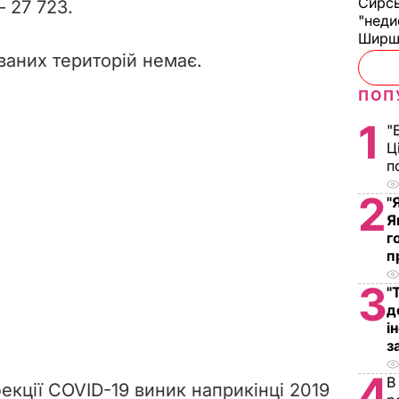
Сирс
– 27 723.
"неди
Ширш
ваних територій немає.
ПОП
1
"
Ц
п
2
"
Я
г
п
3
"
д
і
з
4
В
екції COVID-19 виник наприкінці 2019