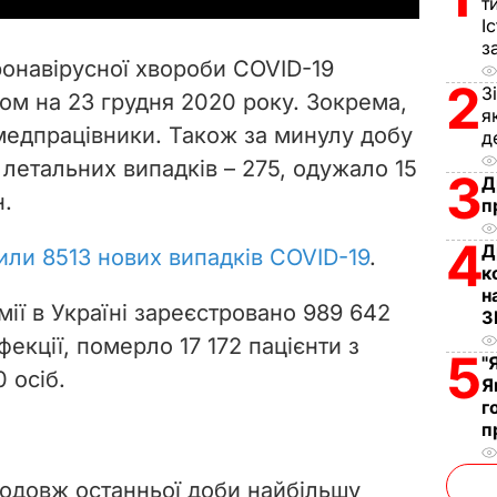
т
І
V
з
ронавірусної хвороби COVID-19
i
2
З
ном на 23 грудня 2020 року. Зокрема,
я
 медпрацівники. Також за минулу добу
d
д
, летальних випадків – 275, одужало 15
3
Д
e
н.
п
o
4
Д
или 8513 нових випадків COVID-19
.
к
н
мії в Україні зареєстровано 989 642
З
фекції, померло 17 172 пацієнти з
5
"
 осіб.
Я
г
п
одовж останньої доби найбільшу