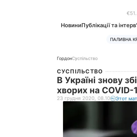
€51
Новини
Публікації та інтерв
ПАЛИВНА К
Гордон
Суспільство
СУСПІЛЬСТВО
В Україні знову з
хворих на COVID-
23 грудня 2020, 08.10
Этот ма