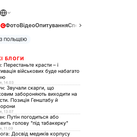
в
Фото
Відео
Опитування
Спецпроєкти
Війна в Укра
 З ПОЛЬЩЕЮ
І БЛОГИ
н:
Перестаньте красти – і
ивація військових буде набагато
ою
я, 14.03
ун:
Звучали скарги, що
ковим забороняють виходити на
сти. Позиція Генштабу й
борони
я, 13.07
ан:
Путін погодиться або
авить голову "під табакерку"
я, 11.09
нога:
Досвід медиків корпусу