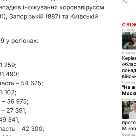
ипадків інфікування коронавірусом
1), Запорізькій (887) та Київській
СВІ
Сьогодн
9 у регіонах:
Сьогодн
Керів
облас
1 259;
понад
31 490;
війсь
асть – 54 625;
Сьогодн
"На ж
3 102;
Москв
Сьогодн
– 36 975;
– 27 391;
49 341;
проте
ласть – 42 300;
Міно
Сьогодн