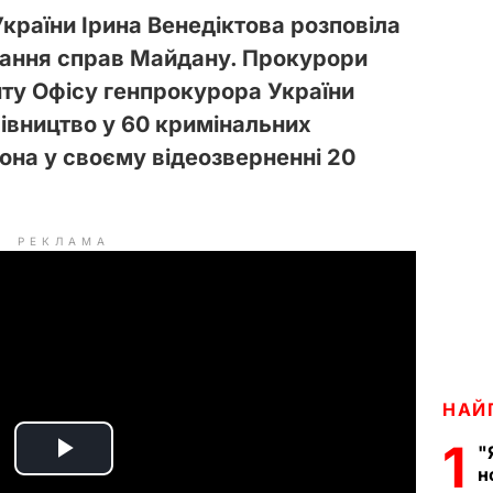
країни Ірина Венедіктова розповіла
вання справ Майдану. Прокурори
ту Офісу генпрокурора України
івництво у 60 кримінальних
она у своєму відеозверненні 20
РЕКЛАМА
НАЙ
1
"
P
н