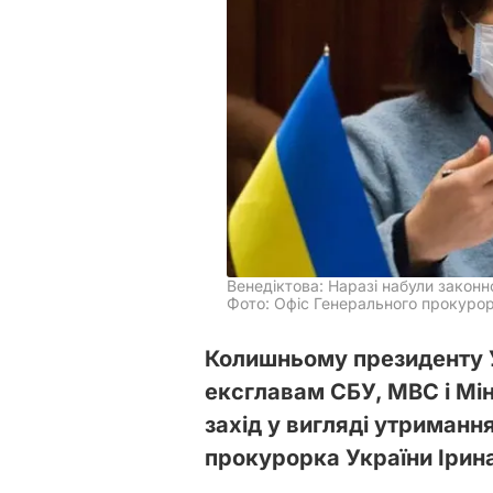
Венедіктова: Наразі набули законн
Фото: Офіс Генерального прокурор
Колишньому президенту У
ексглавам СБУ, МВС і Мі
захід у вигляді утриманн
прокурорка України Ірин