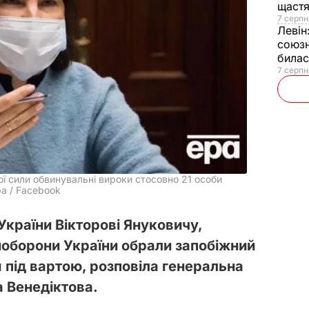
щаст
7 серпн
Левін
союзн
билас
7 серпн
ої сили обвинувальні вироки стосовно 21 особи
а / Facebook
країни Вікторові Януковичу,
ноборони України обрали запобіжний
я під вартою, розповіла генеральна
а Венедіктова.