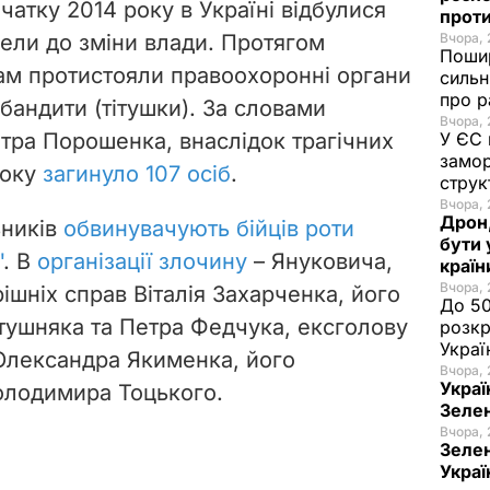
очатку 2014 року в Україні відбулися
проти
вели до зміни влади. Протягом
Вчора, 
Пошир
ам протистояли правоохоронні органи
сильн
про р
 бандити (тітушки). За словами
Вчора, 
тра Порошенка, внаслідок трагічних
У ЄС 
замор
року
загинуло 107 осіб
.
струк
Вчора, 
Дрон,
ьників
обвинувачують бійців роти
бути 
"
. В
організації злочину
– Януковича,
краї
Вчора, 
ішніх справ Віталія Захарченка, його
До 50
атушняка та Петра Федчука, ексголову
розкр
Украї
Олександра Якименка, його
Вчора, 
Украї
олодимира Тоцького.
Зеле
Вчора, 
Зелен
Украї