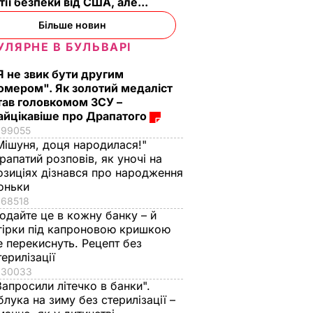
тії безпеки від США, але...
Більше новин
УЛЯРНЕ В БУЛЬВАРІ
Я не звик бути другим
омером". Як золотий медаліст
тав головкомом ЗСУ –
айцікавіше про Драпатого
99055
Мішуня, доця народилася!"
рапатий розповів, як уночі на
озиціях дізнався про народження
оньки
68518
одайте це в кожну банку – й
гірки під капроновою кришкою
е перекиснуть. Рецепт без
терилізації
30033
Запросили літечко в банки".
блука на зиму без стерилізації –