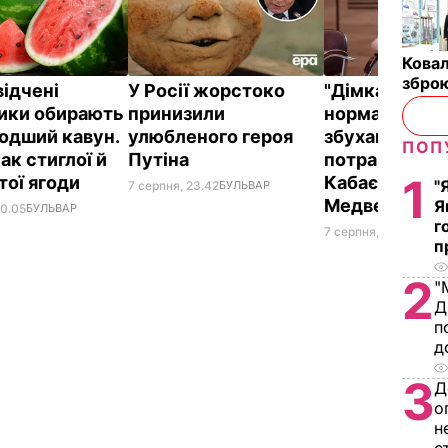
Ковал
зброю
відчені
У Росії жорстоко
"Дімка був н
ики обирають
принизили
нормальний, 
одший кавун.
улюбленого героя
збухався". У
ПОП
ак стиглої й
Путіна
потрапили зн
1
тої ягоди
Кабаєвої з
"
7 серпня, 23.42
БУЛЬВАР
Медведєвим
Я
00.05
БУЛЬВАР
г
7 серпня, 20.39
БУЛЬ
п
2
"
Д
п
д
3
Д
о
н