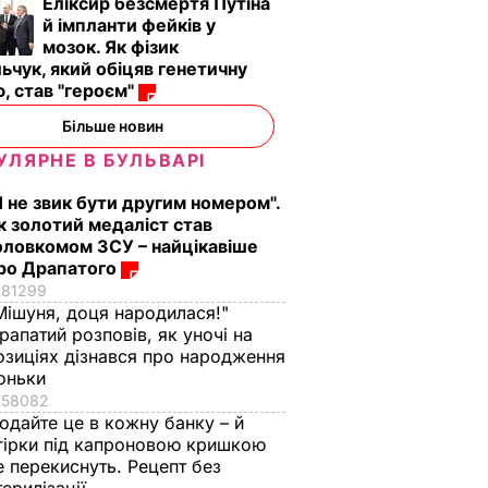
Еліксир безсмертя Путіна
й імпланти фейків у
мозок. Як фізик
ьчук, який обіцяв генетичну
, став "героєм"
аче
Гості думають, що
"Нічого нав'язувати
поки не
це закуска з
не буду". Драпатий
Більше новин
 мережу
ресторану. Як
розповів, яку
УЛЯРНЕ В БУЛЬВАРІ
імки
приготувати ніжні
професію обрав йог
баклажанні
син
Я не звик бути другим номером".
рулетики без зайвого
к золотий медаліст став
7 серпня, 19.28
БУЛЬВАР
оловкомом ЗСУ – найцікавіше
жиру
ВАР
ро Драпатого
7 серпня, 20.16
БУЛЬВАР
81299
Мішуня, доця народилася!"
рапатий розповів, як уночі на
озиціях дізнався про народження
оньки
58082
одайте це в кожну банку – й
гірки під капроновою кришкою
е перекиснуть. Рецепт без