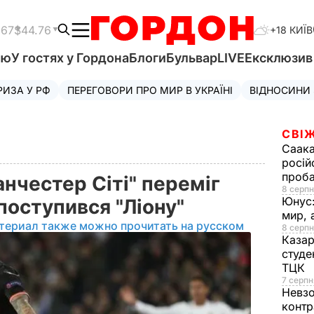
.67
$44.76
+18 КИЇВ
'ю
У гостях у Гордона
Блоги
Бульвар
LIVE
Ексклюзи
РИЗА У РФ
ПЕРЕГОВОРИ ПРО МИР В УКРАЇНІ
ВІДНОСИНИ
СВІЖ
Саака
росій
проб
анчестер Сіті" переміг
8 серпн
Юнус
 поступився "Ліону"
мир, 
териал также можно прочитать на русском
8 серпн
Казар
студе
ТЦК
7 серпн
Невз
контр