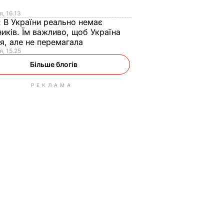
я
я, 16.13
:
В України реально немає
иків. Їм важливо, щоб Україна
я, але не перемагала
я, 15.25
Більше блогів
РЕКЛАМА