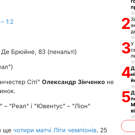
г
п
d
2
З
– 1:2
e
я
д
o
3
У
с
, Де Брюйне, 83 (пенальті)
л
еал")
4
Д
н
й
анчестер Сіті"
Олександр Зінченко
не
инок.
5
Д
п
М
 – "Реал" і "Ювентус" – "Ліон"
в
я ще
чотири матчі Ліги чемпіонів
. 25