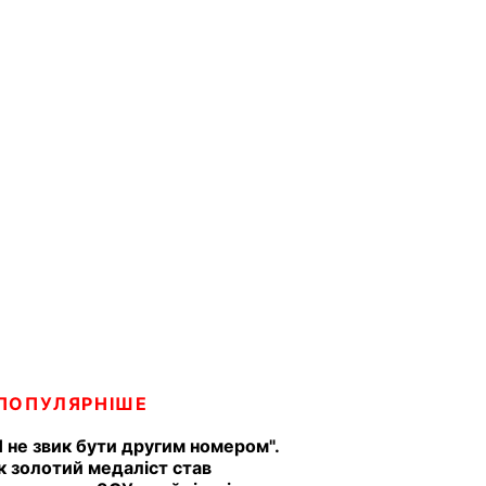
ПОПУЛЯРНІШЕ
Я не звик бути другим номером".
к золотий медаліст став