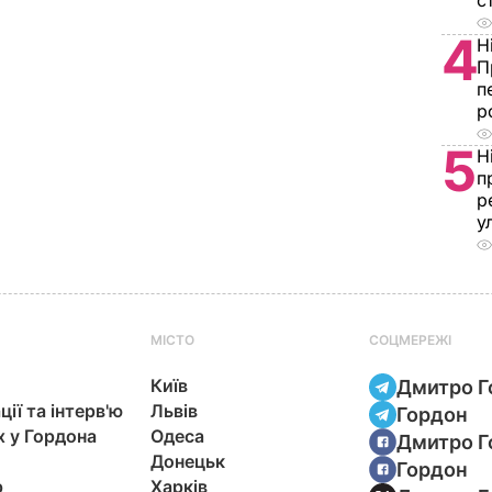
с
4
Н
П
п
р
5
Н
п
р
у
МІСТО
СОЦМЕРЕЖІ
Київ
Дмитро Г
ції та інтерв'ю
Львів
Гордон
х у Гордона
Одеса
Дмитро Г
Донецьк
Гордон
р
Харків