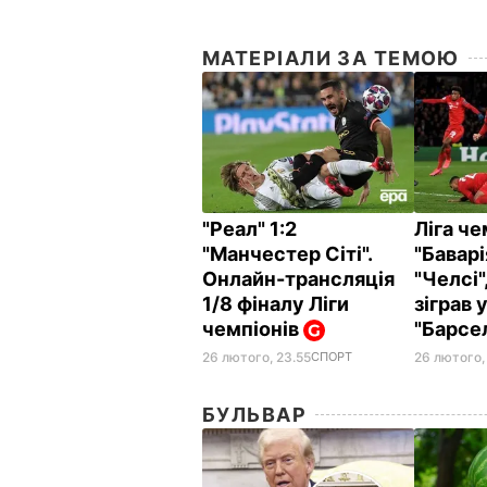
МАТЕРІАЛИ ЗА ТЕМОЮ
"Реал" 1:2
Ліга че
"Манчестер Сіті".
"Бавар
Онлайн-трансляція
"Челсі"
1/8 фіналу Ліги
зіграв 
чемпіонів
"Барсе
26 лютого,
26 лютого, 23.55
СПОРТ
БУЛЬВАР