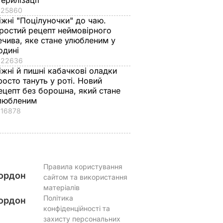
терилізації
25860
іжні "Поцілуночки" до чаю.
ростий рецепт неймовірного
ечива, яке стане улюбленим у
одині
22636
іжні й пишні кабачкові оладки
росто тануть у роті. Новий
ецепт без борошна, який стане
любленим
16878
Правила користування
ордон
сайтом та використання
матеріалів
Політика
ордон
конфіденційності та
захисту персональних