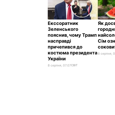
Екссоратник
Як дос
Зеленського
городн
пояснив, чому Трамп
найсол
насправді
Сім озн
причепився до
сокови
костюма президента
8 серпня, 
України
8 серпня, 07.07
СВІТ