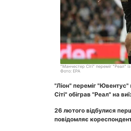
"Манчестер Сіті" переміг "Реал" і
Фото: EPA
"Ліон" переміг "Ювентус"
Сіті" обіграв "Реал" на виї
26 лютого відбулися перші
повідомляє кореспонден