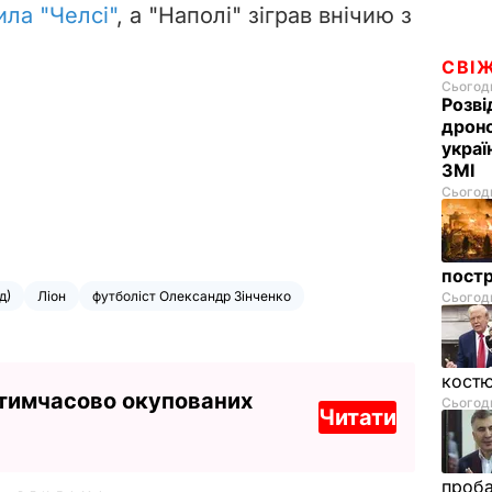
ила "Челсі"
, а "Наполі" зіграв внічию з
СВІ
Сьогодн
Розві
дроно
украї
ЗМІ
Сьогодн
пост
д)
Ліон
футболіст Олександр Зінченко
Сьогодн
костю
 тимчасово окупованих
Сьогодн
Читати
проб