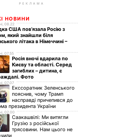
РЕКЛАМА
ЖІ НОВИНИ
і, 08.22
дка США пов’язала Росію з
м, який знайшли біля
нського літака в Німеччині –
і, 07.55
Росія вночі вдарила по
Києву та області. Серед
загиблих – дитина, є
раждалі. Фото
і, 07.07
Екссоратник Зеленського
пояснив, чому Трамп
насправді причепився до
ма президента України
і, 02.00
Саакашвілі:
Ми витягли
Грузію з російської
трясовини. Нам цього не
ачили