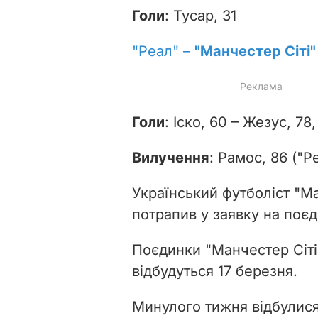
Голи
: Тусар, 31
"Реал" –
"Манчестер Сіті"
Голи
: Іско, 60 – Жезус, 78
Вилучення
: Рамос, 86 ("Р
Український футболіст "М
потрапив у заявку на поєд
Поєдинки "Манчестер Сіті"
відбудуться 17 березня.
Минулого тижня відбулис