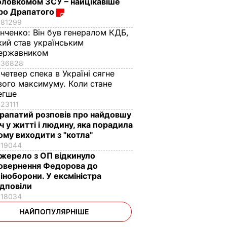
оловкомом ЗСУ – найцікавіше
ро Драпатого
81299
інченко:
Він був генералом КДБ,
кий став українським
ержавником
36828
 четвер спека в Україні сягне
вого максимуму. Коли стане
егше
23111
рапатий розповів про найдовшу
іч у житті і людину, яка порадила
ому виходити з "котла"
19044
жерело з ОП відкинуло
овернення Федорова до
іноборони. У ексміністра
ідповіли
18034
НАЙПОПУЛЯРНІШЕ