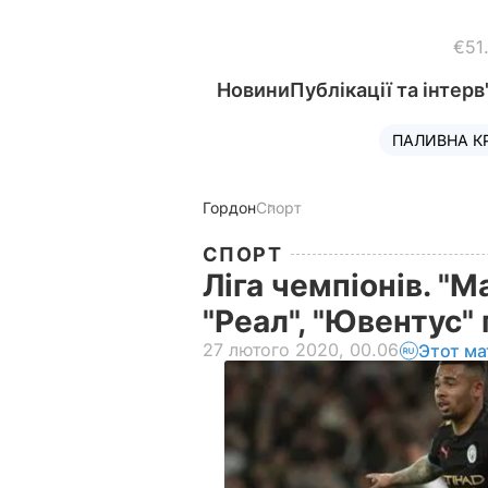
€51
Новини
Публікації та інтерв
ПАЛИВНА К
Гордон
Спорт
СПОРТ
Ліга чемпіонів. "М
"Реал", "Ювентус"
27 лютого 2020, 00.06
Этот ма