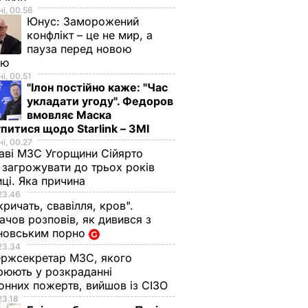
і, 00.56
Юнус:
Заморожений
конфлікт – це не мир, а
пауза перед новою
ою
і, 00.51
"Ілон постійно каже: "Час
укладати угоду". Федоров
вмовляє Маска
питися щодо Starlink – ЗМІ
і, 00.27
аві МЗС Угорщини Сійярто
загрожувати до трьох років
иці. Яка причина
23.46
кричать, свавілля, кров".
чов розповів, як дивився з
новським порно
23.34
ржсекретар МЗС, якого
рюють у розкраданні
онних пожертв, вийшов із СІЗО
23.18