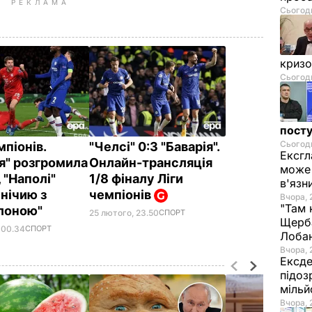
РЕКЛАМА
Сьогодн
криз
Сьогодн
посту
Сьогодн
мпіонів.
"Челсі" 0:3 "Баварія".
Ексгл
ія" розгромила
Онлайн-трансляція
може 
, "Наполі"
1/8 фіналу Ліги
в'язн
унічию з
чемпіонів
Вчора, 
"Там 
лоною"
25 лютого, 23.50
СПОРТ
Щерба
 00.34
СПОРТ
Лоба
Вчора, 
Ексде
підоз
мільй
Вчора, 