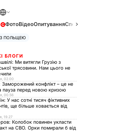
в
Фото
Відео
Опитування
Спецпроєкти
Війна в Укра
 З ПОЛЬЩЕЮ
І БЛОГИ
швілі:
Ми витягли Грузію з
ської трясовини. Нам цього не
ачили
я, 02.00
:
Заморожений конфлікт – це не
а пауза перед новою кризою
я, 00.56
ін:
У нас сотні тисяч фіктивних
нтів, ще більше ховається від
я, 19.27
оров:
Колобок повинен укласти
акт на СВО. Орки помирали б від