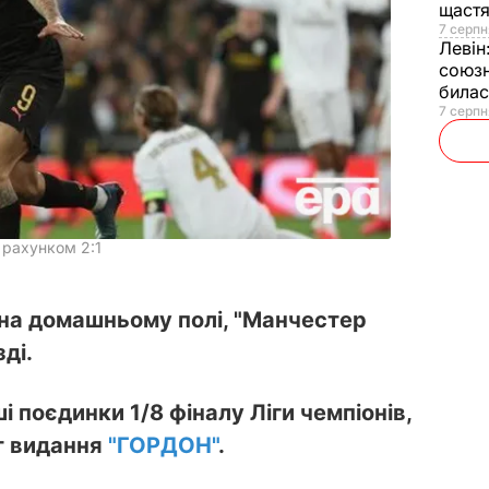
щаст
7 серпн
Левін
союзн
билас
7 серпн
з рахунком 2:1
 на домашньому полі, "Манчестер
зді.
 поєдинки 1/8 фіналу Ліги чемпіонів,
т видання
"ГОРДОН"
.