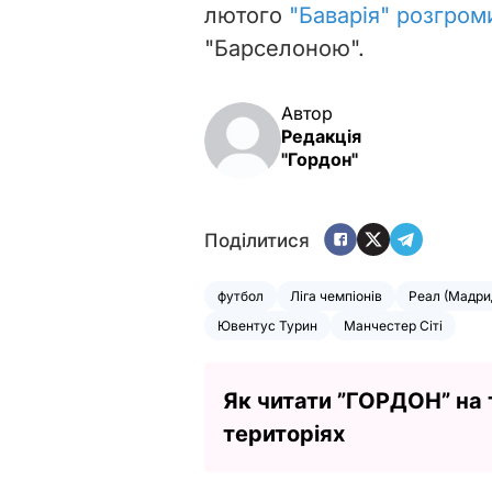
лютого
"Баварія" розгром
"Барселоною".
Автор
Редакція
"Гордон"
Поділитися
футбол
Ліга чемпіонів
Реал (Мадри
Ювентус Турин
Манчестер Сіті
Як читати ”ГОРДОН” на
територіях