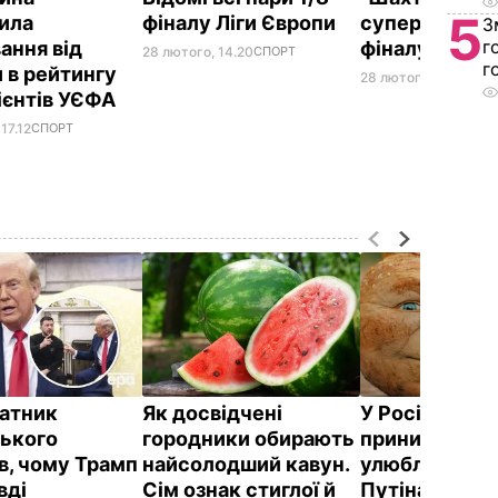
5
ила
фіналу Ліги Європи
суперника в 
З
г
ання від
фіналу Ліги 
28 лютого, 14.20
СПОРТ
г
и в рейтингу
28 лютого, 14.15
СПО
ієнтів УЄФА
17.12
СПОРТ
атник
Як досвідчені
У Росії жорс
ького
городники обирають
принизили
в, чому Трамп
найсолодший кавун.
улюбленого г
вді
Сім ознак стиглої й
Путіна