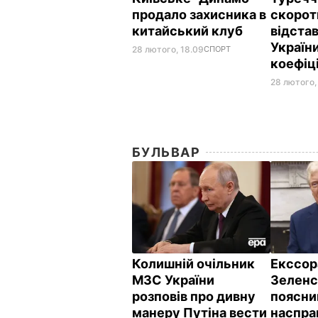
продало захисника в
скорот
китайський клуб
відстав
Україн
28 лютого, 18.09
СПОРТ
коефіц
28 лютого, 
БУЛЬВАР
Колишній очільник
Екссор
МЗС України
Зеленс
розповів про дивну
поясни
манеру Путіна вести
наспра