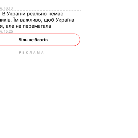
я
я, 16.13
:
В України реально немає
иків. Їм важливо, щоб Україна
я, але не перемагала
я, 15.25
Більше блогів
РЕКЛАМА