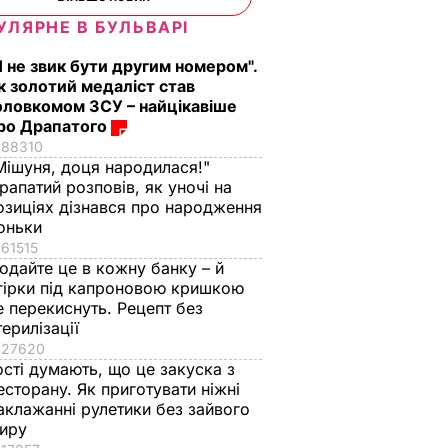
УЛЯРНЕ В БУЛЬВАРІ
Я не звик бути другим номером".
к золотий медаліст став
оловкомом ЗСУ – найцікавіше
ро Драпатого
88310
Мішуня, доця народилася!"
рапатий розповів, як уночі на
озиціях дізнався про народження
оньки
61515
одайте це в кожну банку – й
гірки під капроновою кришкою
е перекиснуть. Рецепт без
терилізації
27620
ості думають, що це закуска з
есторану. Як приготувати ніжні
аклажанні рулетики без зайвого
иру
нався
"Смикається ліве