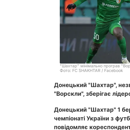
"Шахтар" мінімально програв "Вор
Фото: FC SHAKHTAR / Facebook
Донецький "Шахтар", нез
"Ворскли", зберігає лідер
Донецький "Шахтар" 1 бе
чемпіонаті України з фут
повідомляє кореспонден