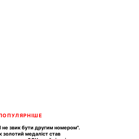
ПОПУЛЯРНІШЕ
Я не звик бути другим номером".
к золотий медаліст став