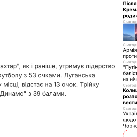
Після
Кремл
родич
Сьогодн
Сьогодн
Армія
проти
Сьогодн
ахтар", як і раніше, утримує лідерство
"Путі
баліс
 футболу з 53 очками.
Луганська
на ні
 місці, відстає на 13 очок. Трійку
Сьогодн
Колиш
"Динамо" з 39 балами.
розпо
вести
Сьогодн
Украї
щодо 
Чорн