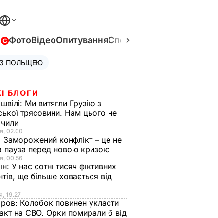
в
Фото
Відео
Опитування
Спецпроєкти
Війна в Укра
 З ПОЛЬЩЕЮ
І БЛОГИ
швілі:
Ми витягли Грузію з
ської трясовини. Нам цього не
ачили
я, 02.00
:
Заморожений конфлікт – це не
а пауза перед новою кризою
я, 00.56
ін:
У нас сотні тисяч фіктивних
нтів, ще більше ховається від
я, 19.27
оров:
Колобок повинен укласти
акт на СВО. Орки помирали б від