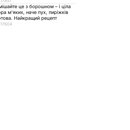
17857
1/8
око і нервовий тик на
мішайте це з борошном – і ціла
ора м'яких, наче пух, пиріжків
Європи
правій брові". Реакція
отова. Найкращий рецепт
соцмереж на вихід
РТ
17604
"Шахтаря" в 1/8
фіналу Ліги Європи
28 лютого, 12.55
СПОРТ
токо
"Дімка був наче
Гості думають, що
нормальний, поки не
це закуска з
ероя
збухався". У мережу
ресторану. Як
потрапили знімки
приготувати ніжні