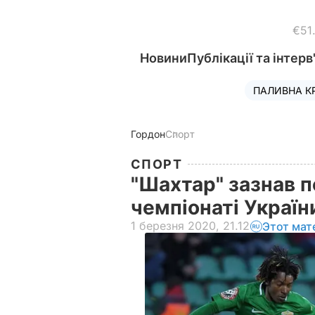
€51
Новини
Публікації та інтерв
ПАЛИВНА К
Гордон
Спорт
СПОРТ
"Шахтар" зазнав п
чемпіонаті Украї
1 березня 2020, 21.12
Этот мат