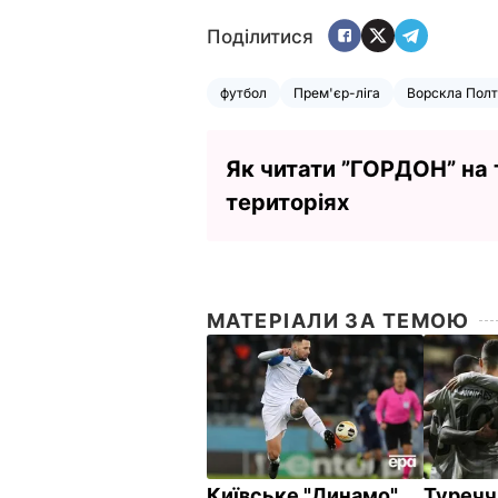
Поділитися
футбол
Прем'єр-ліга
Ворскла Пол
Як читати ”ГОРДОН” на
територіях
МАТЕРІАЛИ ЗА ТЕМОЮ
Київське "Динамо"
Туречч