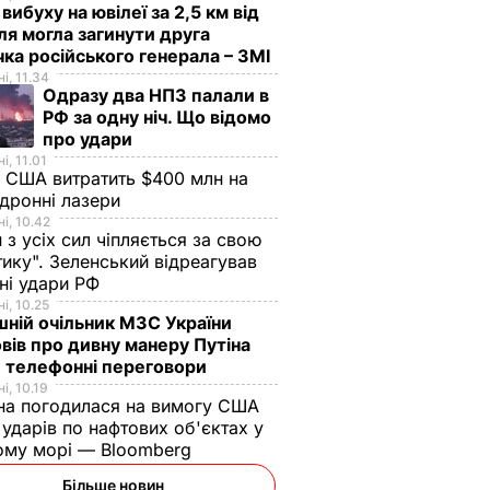
 вибуху на ювілеї за 2,5 км від
я могла загинути друга
ка російського генерала – ЗМІ
і, 11.34
Одразу два НПЗ палали в
РФ за одну ніч. Що відомо
про удари
і, 11.01
 США витратить $400 млн на
дронні лазери
і, 10.42
н з усіх сил чіпляється за свою
тику". Зеленський відреагував
чні удари РФ
і, 10.25
ній очільник МЗС України
вів про дивну манеру Путіна
 телефонні переговори
і, 10.19
на погодилася на вимогу США
ударів по нафтових об'єктах у
ому морі — Bloomberg
Більше новин