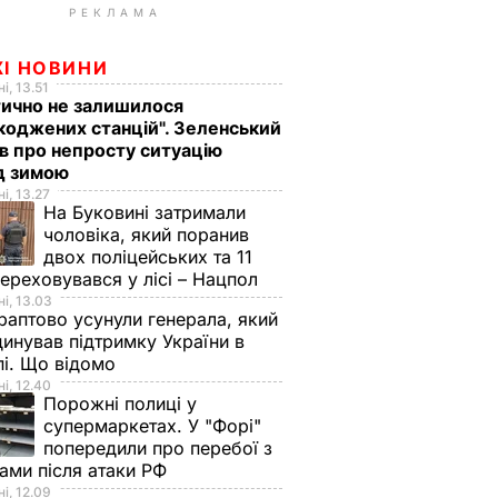
РЕКЛАМА
ЖІ НОВИНИ
і, 13.51
ично не залишилося
оджених станцій". Зеленський
в про непросту ситуацію
д зимою
і, 13.27
На Буковині затримали
чоловіка, який поранив
двох поліцейських та 11
переховувався у лісі – Нацпол
і, 13.03
аптово усунули генерала, який
инував підтримку України в
і. Що відомо
і, 12.40
Порожні полиці у
супермаркетах. У "Форі"
попередили про перебої з
ами після атаки РФ
і, 12.09