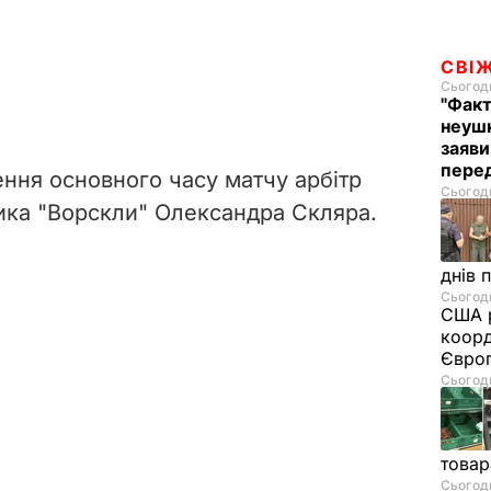
СВІ
Сьогодн
"Факт
неушк
заяви
пере
ення основного часу матчу арбітр
Сьогодн
ника "Ворскли" Олександра Скляра.
днів 
Сьогодн
США р
коорд
Європ
Сьогодн
товар
Сьогодн