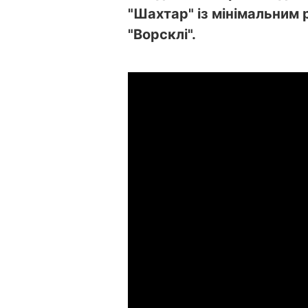
"Шахтар" із мінімальним
"Ворсклі".