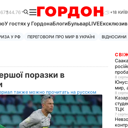
.67
$44.76
+18 КИЇВ
'ю
У гостях у Гордона
Блоги
Бульвар
LIVE
Ексклюзи
РИЗА У РФ
ПЕРЕГОВОРИ ПРО МИР В УКРАЇНІ
ВІДНОСИНИ
СВІЖ
Саака
росій
проб
ершої поразки в
8 серпн
Юнус
ни
мир, 
ериал также можно прочитать на русском
8 серпн
Казар
студе
ТЦК
7 серпн
Невз
контр