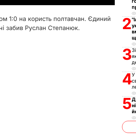
г
п
V
2
ом 1:0 на користь полтавчан. Єдиний
"
i
у
ічі забив Руслан Степанюк.
в
d
щ
3
З
e
я
д
o
4
У
с
л
5
Д
н
й