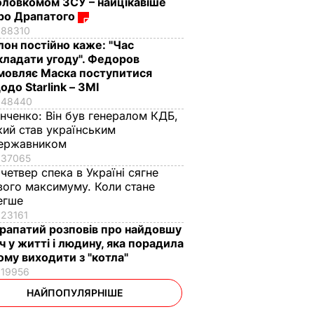
оловкомом ЗСУ – найцікавіше
ро Драпатого
88310
Ілон постійно каже: "Час
кладати угоду". Федоров
мовляє Маска поступитися
одо Starlink – ЗМІ
48440
інченко:
Він був генералом КДБ,
кий став українським
ержавником
37065
 четвер спека в Україні сягне
вого максимуму. Коли стане
егше
23161
рапатий розповів про найдовшу
іч у житті і людину, яка порадила
ому виходити з "котла"
19956
НАЙПОПУЛЯРНІШЕ