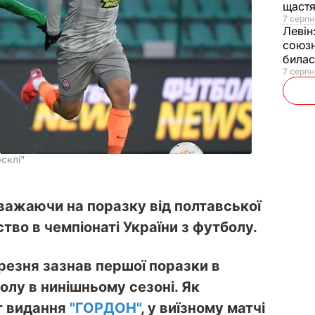
щаст
7 серпн
Левін
союзн
билас
7 серпн
склі"
важаючи на поразку від полтавської
ство в чемпіонаті України з футболу.
резня зазнав першої поразки в
болу в нинішньому сезоні. Як
т видання
"ГОРДОН"
, у виїзному матчі