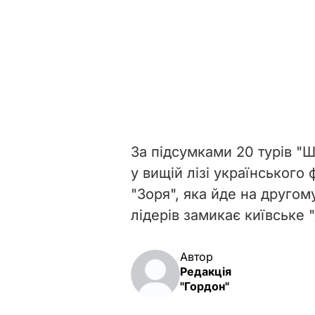
За підсумками 20 турів "Ш
у вищій лізі українського
"Зоря", яка й
де на другому
лідерів замикає київське 
Автор
Редакція
"Гордон"