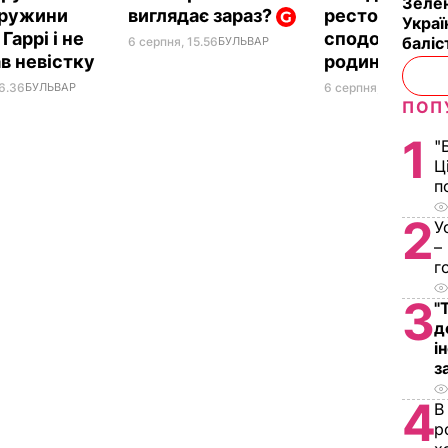
Зелен
дружини
виглядає зараз?
ресторану. Р
Украї
Гаррі і не
сподобається
баліс
6 серпня, 15.56
БУЛЬВАР
ав невістку
родині
16.36
БУЛЬВАР
6 серпня, 15.39
БУЛЬ
ПОП
1
"
Ц
п
2
У
–
г
3
"
д
і
з
4
В
р