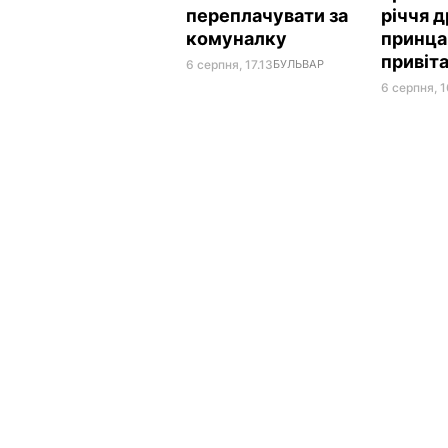
переплачувати за
річчя 
комуналку
принца 
привіт
6 серпня, 17.13
БУЛЬВАР
6 серпня, 