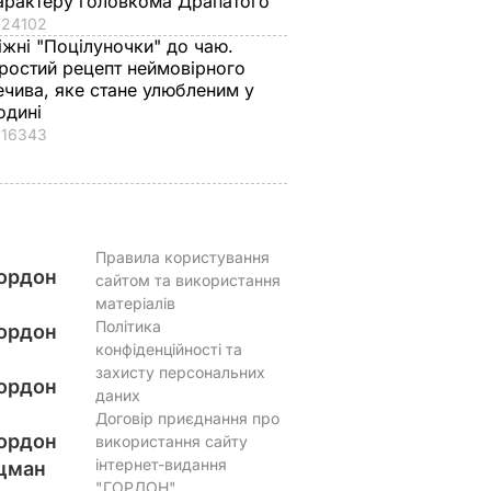
арактеру головкома Драпатого
24102
іжні "Поцілуночки" до чаю.
ростий рецепт неймовірного
ечива, яке стане улюбленим у
одині
16343
Правила користування
ордон
сайтом та використання
матеріалів
Політика
ордон
конфіденційності та
захисту персональних
ордон
даних
Договір приєднання про
ордон
використання сайту
інтернет-видання
цман
"ГОРДОН"