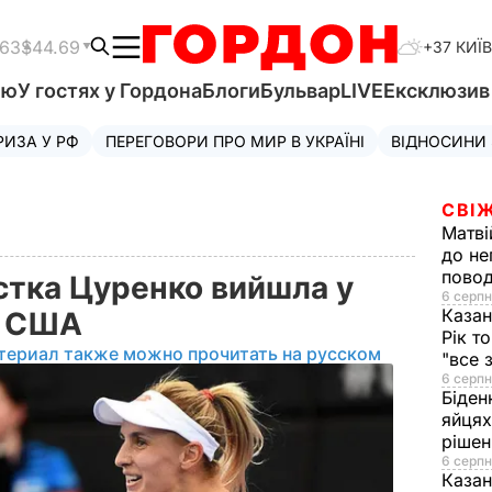
.63
$44.69
+37 КИЇВ
'ю
У гостях у Гордона
Блоги
Бульвар
LIVE
Ексклюзи
РИЗА У РФ
ПЕРЕГОВОРИ ПРО МИР В УКРАЇНІ
ВІДНОСИНИ
СВІЖ
Матві
до не
повод
стка Цуренко вийшла у
6 серпн
Казан
 у США
Рік т
териал также можно прочитать на русском
"все 
6 серпн
Біден
яйцях
рішен
6 серпн
Каза