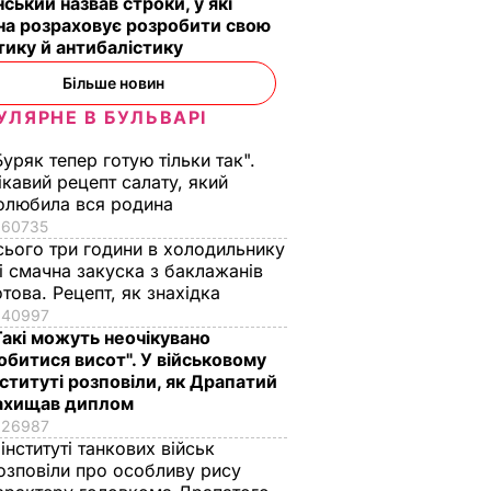
ський назвав строки, у які
ецепт
відео Орбакайте з
завжди закриті
на розраховує розробити свою
 всій
усіма її дітьми
штори
тику й антибалістику
6 серпня, 14.32
БУЛЬВАР
6 серпня, 14.06
БУЛЬВАР
Більше новин
ВАР
УЛЯРНЕ В БУЛЬВАРІ
Буряк тепер готую тільки так".
ікавий рецепт салату, який
олюбила вся родина
60735
сього три години в холодильнику
 і смачна закуска з баклажанів
отова. Рецепт, як знахідка
40997
Такі можуть неочікувано
обитися висот". У військовому
нституті розповіли, як Драпатий
ахищав диплом
26987
 інституті танкових військ
озповіли про особливу рису