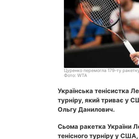
Цуренко перемогла 179-ту ракетку
Фото: WTA
Українська тенісистка Ле
турніру, який триває у 
Ольгу Данилович.
Сьома ракетка України Л
тенісного турніру у США