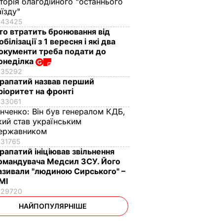
сторія благодійного "останнього
аїзду"
43425
то втратить бронювання від
обілізації з 1 вересня і які два
окументи треба подати до
онеділка
35292
рапатий назвав перший
ріоритет на фронті
33061
інченко:
Він був генералом КДБ,
кий став українським
ержавником
31765
рапатий ініціював звільнення
омандувача Медсил ЗСУ. Його
азивали "людиною Сирського" –
МІ
29720
НАЙПОПУЛЯРНІШЕ