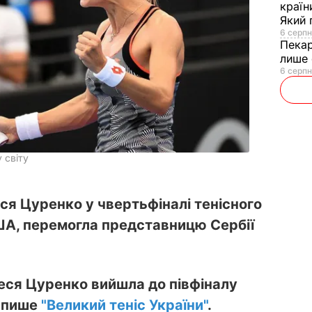
країн
Який 
6 серпн
Пека
лише 
6 серпн
 світу
ся Цуренко у чвертьфіналі тенісного
США, перемогла представницю Сербії
еся Цуренко вийшла до півфіналу
, пише
"Великий теніс України"
.