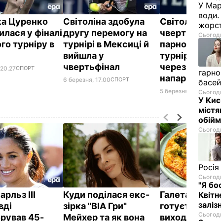
У Мар
води.
ка Цуренко
Світоліна здобула
Світоліна зня
жорст
илася у фіналі
другу перемогу на
чвертьфінал
Сьогодн
го турніру в
турнірі в Мексиці й
парного розр
вийшла у
турніру в Ме
чвертьфінал
через травму
 20.27
СПОРТ
гарно
напарниці
6 березня, 17.00
СПОРТ
басе
5 березня, 11.16
СПОР
Сьогодн
У Киє
містя
обійм
Сьогодн
Росія
Сьогодн
"Я бо
рльз III
Куди поділася екс-
Галета з том
Квітн
заліз
вді
зірка "ВІА Гри"
готується лег
Сьогодн
орував 45-
Мейхер та як вона
виходить – як