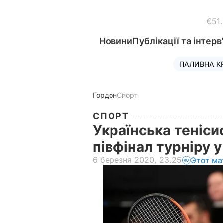
€51
Новини
Публікації та інтерв
ПАЛИВНА К
Гордон
Спорт
СПОРТ
Українська теніси
півфінал турніру
6 березня 2020, 23.25
Этот ма