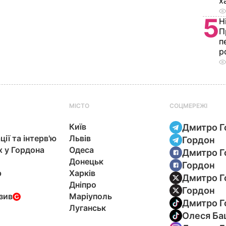
х
5
Н
П
п
р
МІСТО
СОЦМЕРЕЖІ
Київ
Дмитро Г
ції та інтерв'ю
Львів
Гордон
х у Гордона
Одеса
Дмитро Г
Донецьк
Гордон
р
Харків
Дмитро Г
Дніпро
Гордон
зив
Маріуполь
Дмитро Г
Луганськ
Олеся Ба