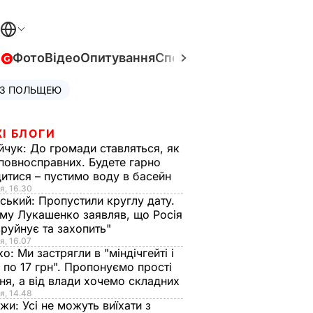
в
Фото
Відео
Опитування
Спецпроєкти
Війна в Укра
 З ПОЛЬЩЕЮ
І БЛОГИ
йчук:
До громади ставляться, як
повносправних. Будете гарно
итися – пустимо воду в басейн
я, 16.30
ський:
Пропустили круглу дату.
ому Лукашенко заявляв, що Росія
зруйнує та захопить"
я, 16.07
ко:
Ми застрягли в "міндічгейті і
 по 17 грн". Пропонуємо прості
ня, а від влади хочемо складних
я, 14.48
нжи:
Усі не можуть виїхати з