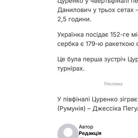
Цуренко у чвертьфіналі п
Данилович у трьох сетах – 
2,5 години.
Українка посідає 152-ге м
сербка є 179-ю ракеткою с
Це була перша зустріч Цу
турнірах.
У півфіналі Цуренко зігр
(Румунія) – Джессіка Пегу
Автор
Редакція