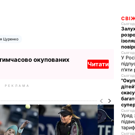
СВІ
Сьогодн
Залуж
розро
я Цуренко
ізоля
пові
Сьогодн
У Рос
 тимчасово окупованих
Читати
підпу
п’яти
Сьогодн
"Окуп
дітей
РЕКЛАМА
скасу
багат
супе
Сьогодн
Уряд 
підви
тариф
Сьогодн