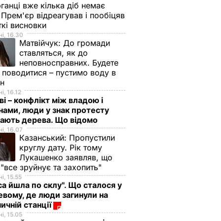
ганці вже кілька діб немає
 Прем'єр відреагував і пообіцяв
лася із
кі висновки
у
і, 16.30
Матвійчук:
До громади
яду
ставляться, як до
ксиці
неповносправних. Будете
 поводитися – пустимо воду в
йн
Т
і, 16.12
ві – конфлікт між владою і
нами, люди у знак протесту
ають дерева. Що відомо
і, 16.07
Казанський:
Пропустили
круглу дату. Рік тому
Лукашенко заявляв, що
 "все зруйнує та захопить"
і, 15.55
са йшла по склу". Що сталося у
атами
"Яка мама, такі й
Ветеран Роменськ
евому, де люди загинули на
ничній станції
ко, а
діти". У мережі
розповів, чому в йо
і, 15.05
 з
коментують нове
квартирі тепер