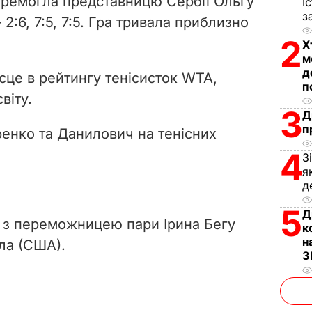
еремогла представницю Сербії Ольгу
І
i
з
2:6, 7:5, 7:5. Гра тривала приблизно
2
d
Х
м
д
e
ісце в рейтингу тенісисток WTA,
п
віту.
o
3
Д
п
ренко та Данилович на тенісних
4
З
я
д
5
Д
ає з переможницею пари Ірина Бегу
к
н
ла (США).
З