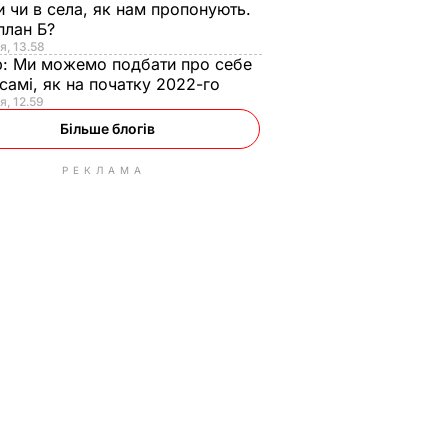
и чи в села, як нам пропонують.
план Б?
я, 13.58
р:
Ми можемо подбати про себе
самі, як на початку 2022-го
я, 12.59
Більше блогів
РЕКЛАМА