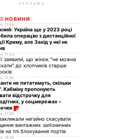
РЕКЛАМА
ЖІ НОВИНИ
і, 17.54
ний: Україна ще у 2023 році
била операцію з дистанційної
ції Криму, але Захід у неї не
рив
і, 17.43
ії заявили, що жінок "не можна
скати" до хлопчиків старше
 років
і, 17.24
анти не питатимуть, скільки
". Кабміну пропонують
вати відстрочку для
одітних, у соцмережах –
речки
і, 17.00
закликали негайно скасувати
щення вантажних залізничних
ів на тлі блокування портів
і, 16.50