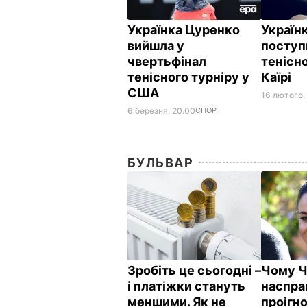
Українка Цуренко
Україн
вийшла у
поступ
чвертьфінал
тенісно
тенісного турніру у
Каїрі
США
16 лютого,
6 березня, 20.00
СПОРТ
БУЛЬВАР
Зробіть це сьогодні –
Чому Ча
і платіжки стануть
наспра
меншими. Як не
проігн