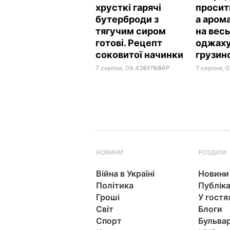
хрусткі гарячі
просит
бутерброди з
а аром
тягучим сиром
на весь
готові. Рецепт
оджаху
соковитої начинки
грузин
7 серпня, 09.43
БУЛЬВАР
7 серпня, 0
НОВИНИ
РОЗДІЛИ
Війна в Україні
Новини
Політика
Публіка
Гроші
У гостя
Світ
Блоги
Спорт
Бульва