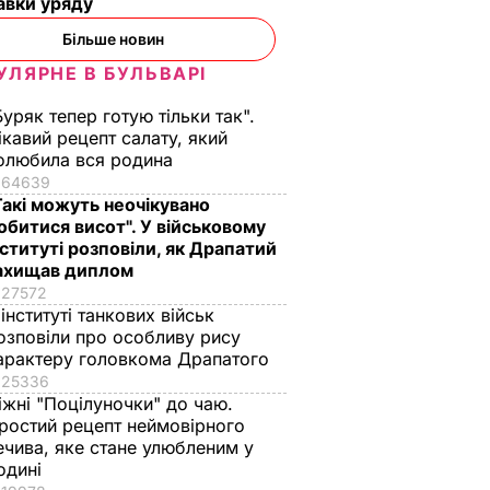
авки уряду
Більше новин
УЛЯРНЕ В БУЛЬВАРІ
цман, за
Буряк тепер готую тільки так".
і хворих
ікавий рецепт салату, який
на добу
олюбила вся родина
тане
64639
ної
Такі можуть неочікувано
обитися висот". У військовому
нституті розповіли, як Драпатий
СПІЛЬСТВО
ахищав диплом
27572
 інституті танкових військ
озповіли про особливу рису
арактеру головкома Драпатого
25336
іжні "Поцілуночки" до чаю.
ростий рецепт неймовірного
ечива, яке стане улюбленим у
одині
ти
"Це дуже цінна
Секрет пружності