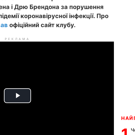
ена і Дрю Брендона за порушення
підемії коронавірусної інфекції. Про
вав
офіційний сайт клубу.
РЕКЛАМА
P
l
НАЙ
a
1
Ч