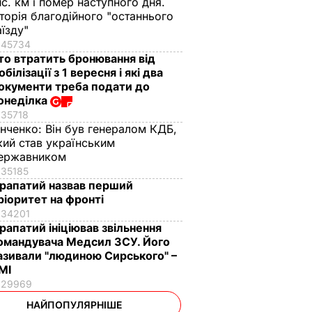
ис. км і помер наступного дня.
сторія благодійного "останнього
аїзду"
45734
то втратить бронювання від
обілізації з 1 вересня і які два
окументи треба подати до
онеділка
35718
інченко:
Він був генералом КДБ,
кий став українським
ержавником
35185
рапатий назвав перший
ріоритет на фронті
34201
рапатий ініціював звільнення
омандувача Медсил ЗСУ. Його
азивали "людиною Сирського" –
МІ
29969
НАЙПОПУЛЯРНІШЕ