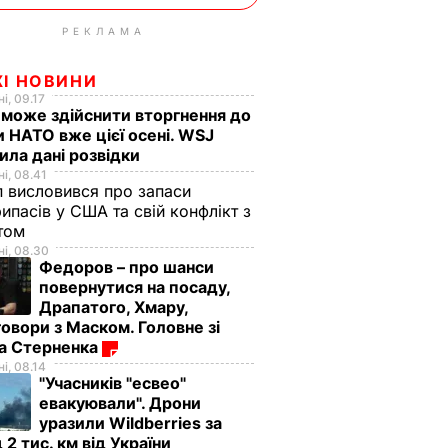
РЕКЛАМА
ЖІ НОВИНИ
і, 09.17
 може здійснити вторгнення до
и НАТО вже цієї осені. WSJ
ила дані розвідки
і, 08.41
 висловився про запаси
ипасів у США та свій конфлікт з
етом
і, 08.30
Федоров – про шанси
повернутися на посаду,
Драпатого, Хмару,
овори з Маском. Головне зі
ма Стерненка
і, 08.14
"Учасників "есвео"
евакуювали". Дрони
уразили Wildberries за
 2 тис. км від України