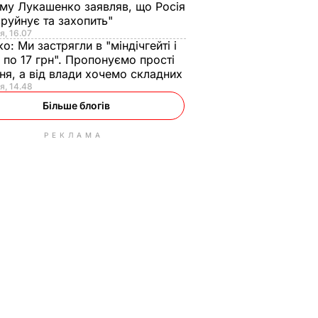
ому Лукашенко заявляв, що Росія
зруйнує та захопить"
я, 16.07
ко:
Ми застрягли в "міндічгейті і
 по 17 грн". Пропонуємо прості
ня, а від влади хочемо складних
я, 14.48
Більше блогів
РЕКЛАМА