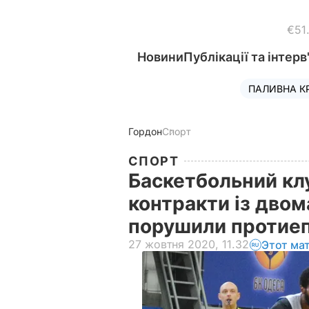
€51
Новини
Публікації та інтерв
ПАЛИВНА К
Гордон
Спорт
СПОРТ
Баскетбольний клу
контракти із двом
порушили протиеп
27 жовтня 2020, 11.32
Этот ма