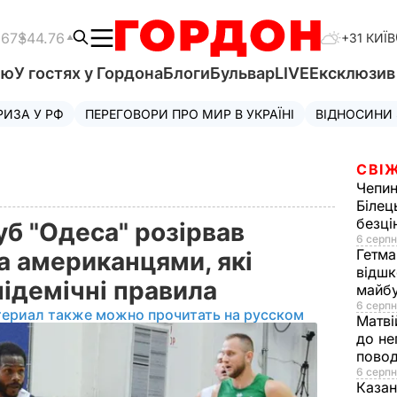
.67
$44.76
+31 КИЇВ
'ю
У гостях у Гордона
Блоги
Бульвар
LIVE
Ексклюзи
РИЗА У РФ
ПЕРЕГОВОРИ ПРО МИР В УКРАЇНІ
ВІДНОСИНИ
СВІЖ
Чепи
Білец
безц
б "Одеса" розірвав
6 серпн
Гетма
а американцями, які
відшк
ідемічні правила
майбу
6 серпн
териал также можно прочитать на русском
Матві
до не
повод
6 серпн
Казан