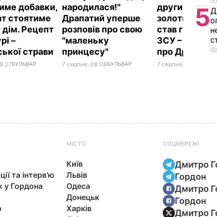
име добавки,
народилася!"
другим номер
5
Д
ат стоятиме
Драпатий уперше
золотий меда
о
 дім. Рецепт
розповів про свою
став головк
н
с
рі –
"маленьку
ЗСУ – найцік
ської страви
принцесу"
про Драпато
9.27
БУЛЬВАР
7 серпня, 08.08
БУЛЬВАР
7 серпня, 07.07
БУЛЬ
МІСТО
СОЦМЕРЕЖІ
Київ
Дмитро Г
ції та інтерв'ю
Львів
Гордон
х у Гордона
Одеса
Дмитро Г
Донецьк
Гордон
р
Харків
Дмитро Г