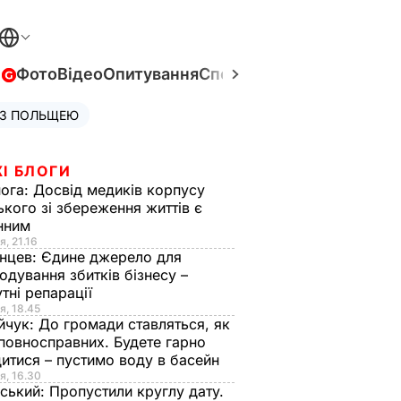
в
Фото
Відео
Опитування
Спецпроєкти
Війна в Укра
 З ПОЛЬЩЕЮ
І БЛОГИ
нога:
Досвід медиків корпусу
ького зі збереження життів є
інним
я, 21.16
нцев:
Єдине джерело для
одування збитків бізнесу –
тні репарації
я, 18.45
йчук:
До громади ставляться, як
повносправних. Будете гарно
итися – пустимо воду в басейн
я, 16.30
ський:
Пропустили круглу дату.