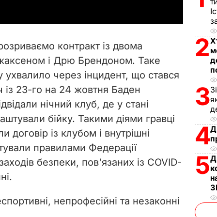
т
y
І
з
V
2
Х
розриваємо контракт із двома
м
i
жаксеном і Дрю Брендоном. Таке
д
п
у ухвалило через інцидент, що стався
d
3
 із 23-го на 24 жовтня Баден
З
e
я
відали нічний клуб, де у стані
д
аштували бійку. Такими діями гравці
o
4
Д
и договір із клубом і внутрішні
п
хтували правилами Федерації
5
Д
аходів безпеки, пов'язаних із COVID-
к
ні.
н
З
спортивні, непрофесійні та незаконні