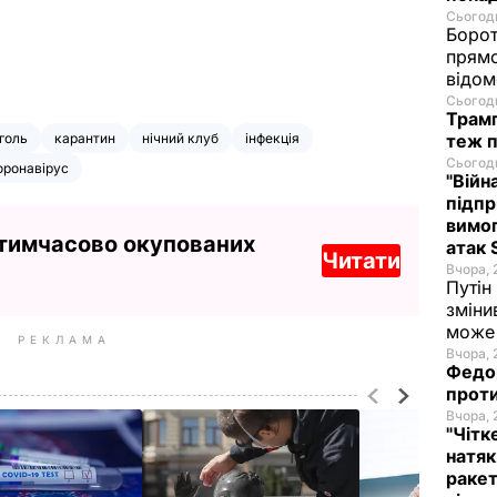
Сьогодн
Борот
прямо
відом
Сьогодн
Трамп
голь
карантин
нічний клуб
інфекція
теж п
Сьогодн
оронавірус
"Війн
підпр
вимог
 тимчасово окупованих
атак 
Читати
Вчора, 
Путін
зміни
може 
РЕКЛАМА
Вчора, 
Федор
проти
Вчора, 
"Чітк
натяк
ракет