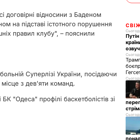
і договірні відносини з Баденом
м на підставі істотного порушення
СВІ
Сьогодн
шніх правил клубу", – пояснили
Путін
країн
озвуч
Сьогодн
Трамп
боєпр
Гегс
больній Суперлізі України, посідаючи
Сьогодн
 місце з дев'яти команд.
 БК "Одеса" профілі баскетболістів зі
перег
стрі
Сьогодн
понад