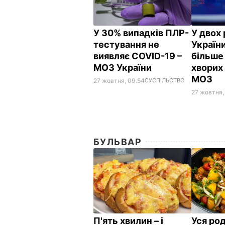
У 30% випадків ПЛР-
У двох 
тестування не
Україн
виявляє COVID-19 –
більше
МОЗ України
хворих
МОЗ
27 жовтня, 09.54
СУСПІЛЬСТВО
27 жовтня,
БУЛЬВАР
П'ять хвилин – і
Уся ро