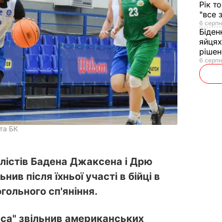
Рік т
"все 
6 серпн
Біден
яйцях
рішен
6 серпн
йта БК
лістів Бадена Джаксена і Дрю
нив після їхньої участі в бійці в
огольного сп'яніння.
са" звільнив американських