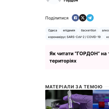
Поділитися
Одеса
епідемія
баскетбол
алко
коронавірус SARS-CoV-2 / COVID-19
к
Як читати ”ГОРДОН” на
територіях
МАТЕРІАЛИ ЗА ТЕМОЮ