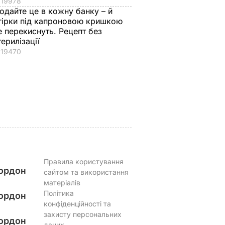
19978
ом". Як
перевага".
квашених помідорі
одайте це в кожну банку – й
ліст
Спадкоємиця
– у цьому листі.
гірки під капроновою кришкою
омом
британського
Рецепт без оцту, за
е перекиснуть. Рецепт без
терилізації
авіше
престолу
яким готували ще
19470
го
народилася у
наші бабусі
Португалії – у чому
6 серпня, 23.14
БУЛЬВАР
ВАР
причина
7 серпня, 00.02
БУЛЬВАР
Правила користування
ордон
сайтом та використання
матеріалів
Політика
ордон
конфіденційності та
захисту персональних
ордон
даних