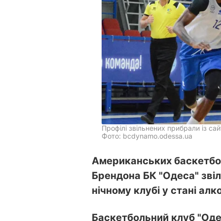
Профілі звільнених прибрали із са
Фото: bcdynamo.odessa.ua
Американських баскетбо
Брендона БК "Одеса" звіль
нічному клубі у стані алк
Баскетбольний клуб "Оде