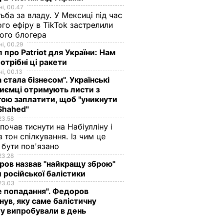
і, 00.47
ьба за владу. У Мексиці під час
го ефіру в TikTok застрелили
ого блогера
і, 00.29
 про Patriot для України: Нам
отрібні ці ракети
і, 00.13
а стала бізнесом". Українські
иємці отримують листи з
ою заплатити, щоб "уникнути
Shahed"
23.58
 почав тиснути на Набіулліну і
в тон спілкування. Із чим це
бути пов'язано
23.28
ов назвав "найкращу зброю"
 російської балістики
23.03
е попадання". Федоров
нув, яку саме балістичну
у випробували в день