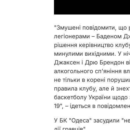
"Змушені повідомити, що 
легіонерами – Баденом Д
рішення керівництво клуб
минулими вихідними. У ніч
Джаксен і Дрю Брендон від
алкогольного сп'яніння вл
не тільки в корені порушил
правила клубу, але й зне
баскетболу України щодо з
19", – ідеться в повідомлен
У БК "Одеса" засудили "не
дії гравців".