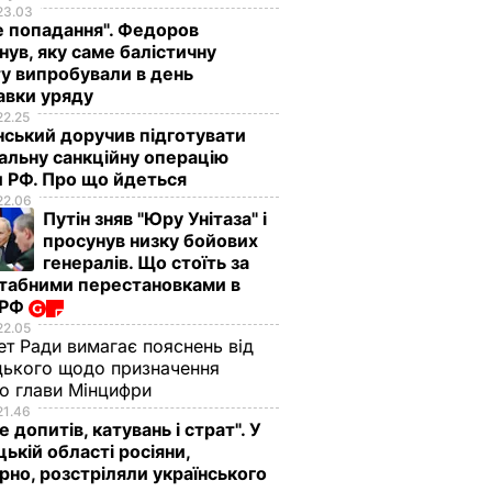
23.03
е попадання". Федоров
нув, яку саме балістичну
у випробували в день
авки уряду
22.25
ський доручив підготувати
альну санкційну операцію
 РФ. Про що йдеться
22.06
Путін зняв "Юру Унітаза" і
просунув низку бойових
генералів. Що стоїть за
табними перестановками в
 РФ
22.05
ет Ради вимагає пояснень від
ького щодо призначення
о глави Мінцифри
21.46
е допитів, катувань і страт". У
ькій області росіяни,
рно, розстріляли українського