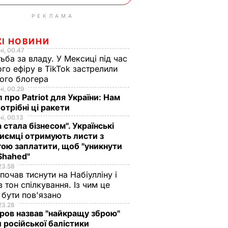
РЕКЛАМА
ЖІ НОВИНИ
і, 00.47
ьба за владу. У Мексиці під час
го ефіру в TikTok застрелили
ого блогера
і, 00.29
 про Patriot для України: Нам
отрібні ці ракети
і, 00.13
а стала бізнесом". Українські
иємці отримують листи з
ою заплатити, щоб "уникнути
Shahed"
23.58
 почав тиснути на Набіулліну і
в тон спілкування. Із чим це
бути пов'язано
23.28
ов назвав "найкращу зброю"
 російської балістики