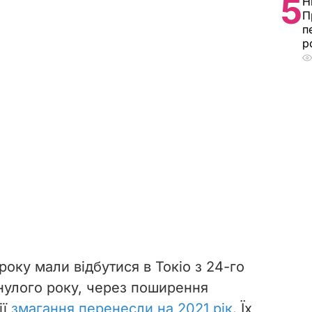
5
Н
П
п
р
року мали відбутися в Токіо з 24-го
нулого року, через поширення
ї
змагання перенесли на 2021 рік
. Їх