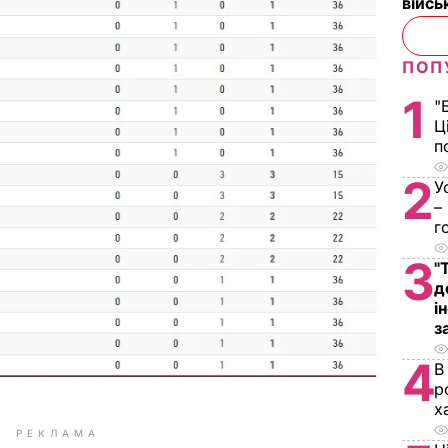
війс
ПОП
1
"
Ц
п
2
У
–
г
3
"
д
і
з
4
В
р
х
РЕКЛАМА