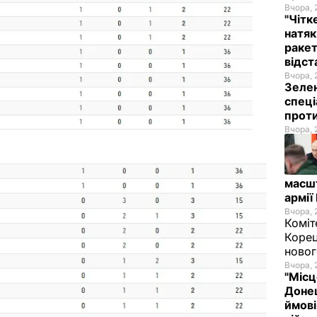
Вчора, 
"Чітк
натяк
ракет
відст
Вчора, 
Зелен
спеці
проти
Вчора, 
масш
армії
Вчора, 
Коміт
Корец
новог
Вчора, 
"Місц
Донец
ймові