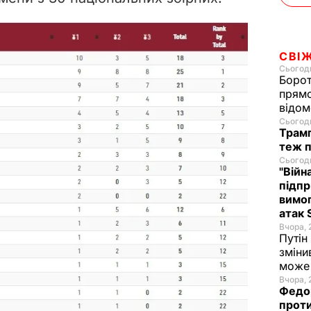
СВІ
Сьогодн
Борот
прямо
відом
Сьогодн
Трамп
теж п
Сьогодн
"Війн
підпр
вимог
атак 
Вчора, 
Путін
зміни
може 
Вчора, 
Федор
проти