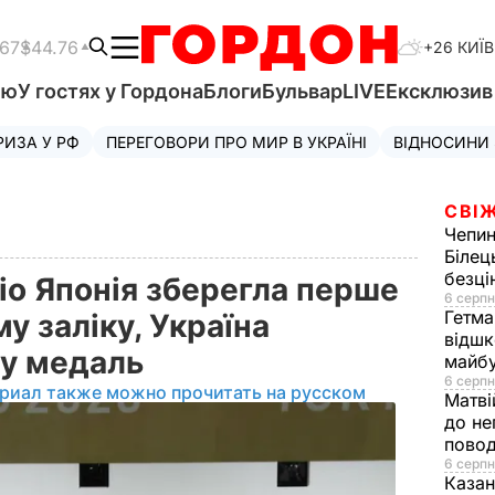
.67
$44.76
+26 КИЇВ
'ю
У гостях у Гордона
Блоги
Бульвар
LIVE
Ексклюзи
РИЗА У РФ
ПЕРЕГОВОРИ ПРО МИР В УКРАЇНІ
ВІДНОСИНИ
СВІЖ
Чепи
Білец
безц
кіо Японія зберегла перше
6 серпн
Гетма
у заліку, Україна
відшк
ну медаль
майбу
6 серпн
риал также можно прочитать на русском
Матві
до не
повод
6 серпн
Казан