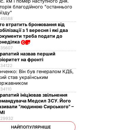
ис. км і помер наступного дня.
сторія благодійного "останнього
аїзду"
45588
то втратить бронювання від
обілізації з 1 вересня і які два
окументи треба подати до
онеділка
35607
рапатий назвав перший
ріоритет на фронті
34122
інченко:
Він був генералом КДБ,
кий став українським
ержавником
34110
рапатий ініціював звільнення
омандувача Медсил ЗСУ. Його
азивали "людиною Сирського" –
МІ
29932
НАЙПОПУЛЯРНІШЕ