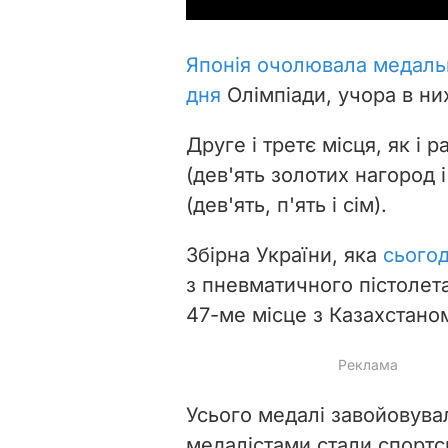
Японія очолювала медальн
дня
Олімпіади, учора в ни
Друге і третє місця, як і
(дев'ять золотих нагород і
(дев'ять, п'ять і сім).
Збірна України, яка
сього
з пневматичного пістолета
47-ме місце з Казахстано
Усього медалі завойовува
медалістами стали спортс