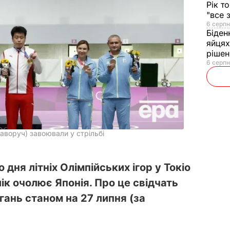
Рік т
"все 
6 серпн
Біден
яйцях
рішен
6 серпн
аворуч) завоювали у стрільбі
дня літніх Олімпійських ігор у Токіо
к очолює Японія. Про це свідчать
гань станом на 27 липня (за