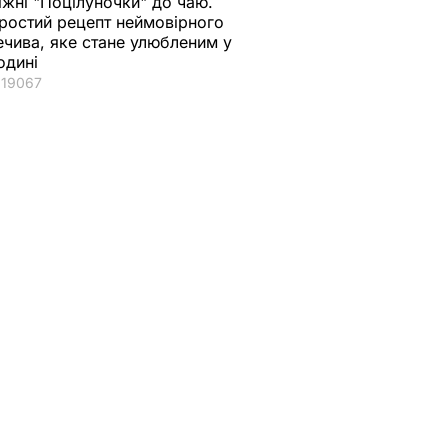
іжні "Поцілуночки" до чаю.
ростий рецепт неймовірного
ечива, яке стане улюбленим у
одині
19067