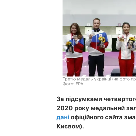
Третю медаль українці (на фото пр
Фото: ЕРА
За підсумками четвертого 
2020 року медальний залі
дані
офіційного сайта зма
Києвом).