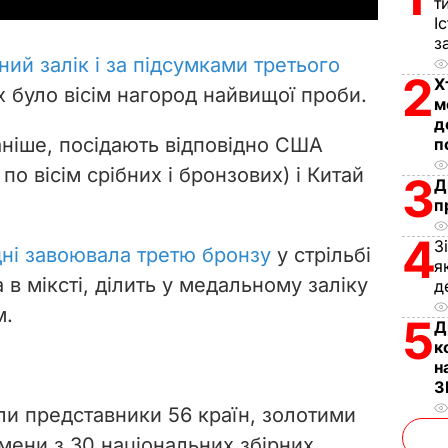
т
І
V
з
ий залік і за підсумками третього
2
i
Х
х було вісім нагород найвищої проби.
м
д
d
 раніше, посідають відповідно США
п
e
 по вісім срібних і бронзових) і Китай
3
Д
п
o
4
З
дні завоювала третю бронзу
у стрільбі
я
 в міксті, ділить у медальному заліку
д
м.
5
Д
к
н
З
ли представники 56 країн, золотими
мени з 30 національних збірних.