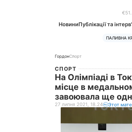
€51
Новини
Публікації та інтерв
ПАЛИВНА К
Гордон
Спорт
СПОРТ
На Олімпіаді в То
місце в медальном
завоювала ще од
27 липня 2021, 18.24
Этот мате