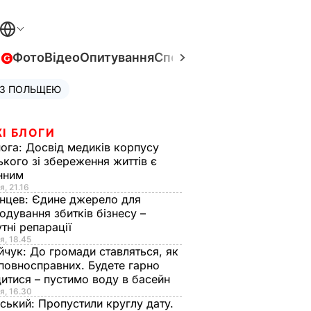
в
Фото
Відео
Опитування
Спецпроєкти
Війна в Укра
 З ПОЛЬЩЕЮ
І БЛОГИ
нога:
Досвід медиків корпусу
ького зі збереження життів є
інним
я, 21.16
нцев:
Єдине джерело для
одування збитків бізнесу –
тні репарації
я, 18.45
йчук:
До громади ставляться, як
повносправних. Будете гарно
итися – пустимо воду в басейн
я, 16.30
ський:
Пропустили круглу дату.