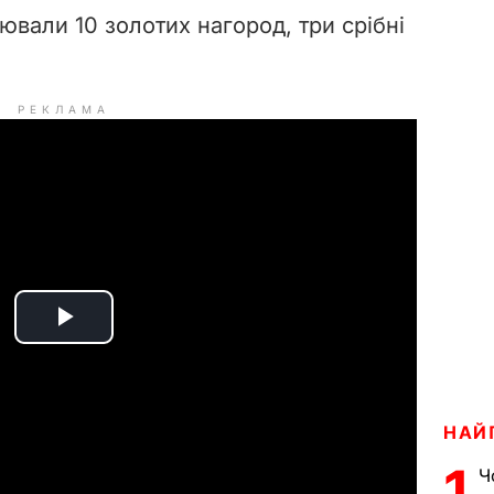
ювали 10 золотих нагород, три срібні
РЕКЛАМА
P
l
НАЙ
a
1
Ч
y