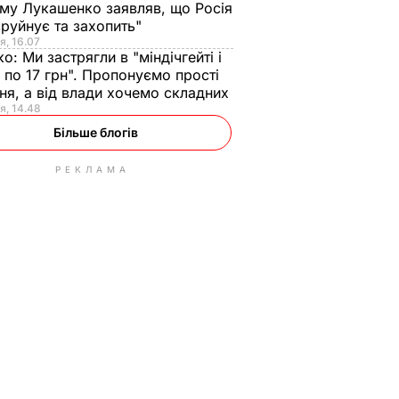
ому Лукашенко заявляв, що Росія
зруйнує та захопить"
я, 16.07
ко:
Ми застрягли в "міндічгейті і
 по 17 грн". Пропонуємо прості
ня, а від влади хочемо складних
я, 14.48
Більше блогів
РЕКЛАМА