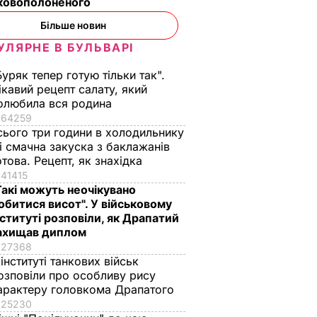
ьковополоненого
Більше новин
УЛЯРНЕ В БУЛЬВАРІ
Буряк тепер готую тільки так".
ікавий рецепт салату, який
олюбила вся родина
64259
сього три години в холодильнику
 і смачна закуска з баклажанів
отова. Рецепт, як знахідка
41415
Такі можуть неочікувано
обитися висот". У військовому
нституті розповіли, як Драпатий
ахищав диплом
27368
 інституті танкових військ
озповіли про особливу рису
арактеру головкома Драпатого
25230