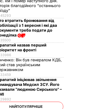
ис. км і помер наступного дня.
сторія благодійного "останнього
аїзду"
45293
то втратить бронювання від
обілізації з 1 вересня і які два
окументи треба подати до
онеділка
35500
рапатий назвав перший
ріоритет на фронті
33986
інченко:
Він був генералом КДБ,
кий став українським
ержавником
33459
рапатий ініціював звільнення
омандувача Медсил ЗСУ. Його
азивали "людиною Сирського" –
МІ
29892
НАЙПОПУЛЯРНІШЕ