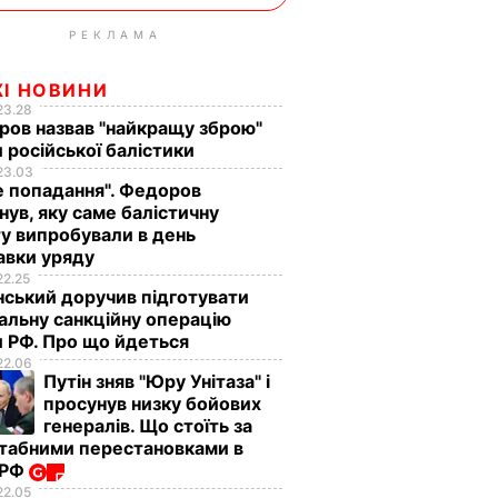
РЕКЛАМА
ЖІ НОВИНИ
23.28
ов назвав "найкращу зброю"
 російської балістики
23.03
е попадання". Федоров
нув, яку саме балістичну
у випробували в день
авки уряду
22.25
ський доручив підготувати
альну санкційну операцію
 РФ. Про що йдеться
22.06
Путін зняв "Юру Унітаза" і
просунув низку бойових
генералів. Що стоїть за
табними перестановками в
 РФ
22.05