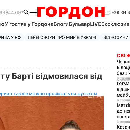
.63
$44.69
+29 КИЇВ
'ю
У гостях у Гордона
Блоги
Бульвар
LIVE
Ексклюзи
РИЗА У РФ
ПЕРЕГОВОРИ ПРО МИР В УКРАЇНІ
ВІДНОСИНИ
СВІЖ
Чепи
Білец
безц
ту Барті відмовилася від
6 серпн
Гетма
відшк
ериал также можно прочитать на русском
майбу
6 серпн
Матві
до не
повод
6 серпн
Казан