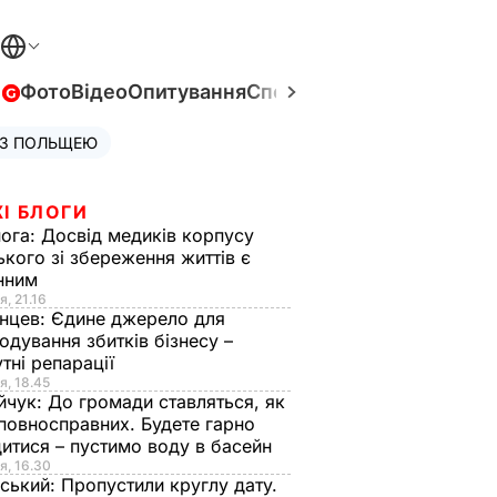
в
Фото
Відео
Опитування
Спецпроєкти
Війна в Укра
 З ПОЛЬЩЕЮ
І БЛОГИ
нога:
Досвід медиків корпусу
ького зі збереження життів є
інним
я, 21.16
нцев:
Єдине джерело для
одування збитків бізнесу –
тні репарації
я, 18.45
йчук:
До громади ставляться, як
повносправних. Будете гарно
итися – пустимо воду в басейн
я, 16.30
ський:
Пропустили круглу дату.