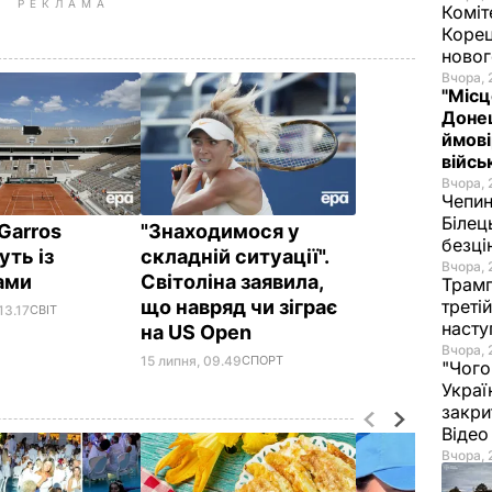
РЕКЛАМА
Коміт
Корец
новог
Вчора, 
"Місц
Донец
ймові
війс
Вчора, 
Чепи
Білец
Garros
"Знаходимося у
безц
уть із
складній ситуації".
Вчора, 
ами
Світоліна заявила,
Трамп
що навряд чи зіграє
треті
13.17
СВІТ
насту
на US Open
Вчора, 
15 липня, 09.49
СПОРТ
"Чого
Украї
закри
Віде
Вчора, 