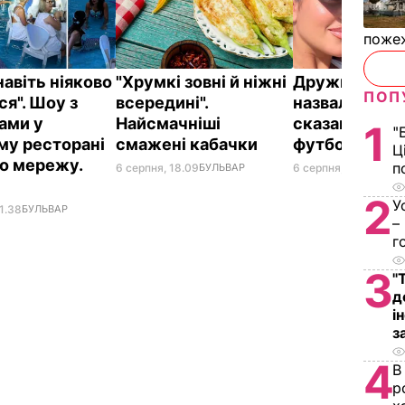
пожеж
навіть ніяково
"Хрумкі зовні й ніжні
Дружину Рон
ПОП
ся". Шоу з
всередині".
назвали товс
ами у
Найсмачніші
сказав її кр
1
"
му ресторані
смажені кабачки
футболіст
Ц
о мережу.
п
6 серпня, 18.09
БУЛЬВАР
6 серпня, 18.05
БУЛЬ
2
У
1.38
БУЛЬВАР
–
г
3
"
д
і
з
4
В
р