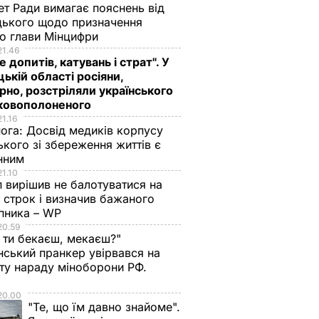
ет Ради вимагає пояснень від
ького щодо призначення
о глави Мінцифри
21.46
е допитів, катувань і страт". У
ькій області росіяни,
рно, розстріляли українського
ьковополоненого
21.16
нога:
Досвід медиків корпусу
ького зі збереження життів є
інним
21.10
 вирішив не балотуватися на
й строк і визначив бажаного
пника – WP
20.59
 ти бекаєш, мекаєш?"
нський пранкер увірвався на
ту нараду міноборони РФ.
о
20.00
"Те, що їм давно знайоме".