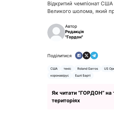
Відкритий чемпіонат США з
Великого шолома, який п
Автор
Редакція
"Гордон"
Поділитися
США
теніс
Roland Garros
US Op
коронавірус
Ешлі Барті
Як читати ”ГОРДОН” на
територіях