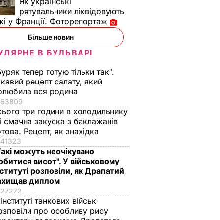
Як українські
рятувальники ліквідовують
і у Франції. Фоторепортаж
Більше новин
алду
Платіжки стануть
Чому Чарльз III
УЛЯРНЕ В БУЛЬВАРІ
тою. Що
меншими – дієві
насправді
ивдникам
поради "без води", як
проігнорував 45-
Буряк тепер готую тільки так".
не переплачувати за
річчя дружини
ікавий рецепт салату, який
комуналку
принца Гаррі і не
олюбила вся родина
ВАР
привітав невістку
63809
6 серпня, 17.13
БУЛЬВАР
сього три години в холодильнику
6 серпня, 16.36
БУЛЬВАР
 і смачна закуска з баклажанів
отова. Рецепт, як знахідка
41323
Такі можуть неочікувано
обитися висот". У військовому
нституті розповіли, як Драпатий
ахищав диплом
27272
 інституті танкових військ
озповіли про особливу рису