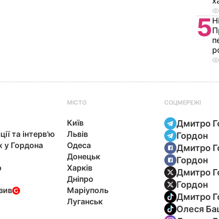
х
5
Н
П
п
р
МІСТО
СОЦМЕРЕЖІ
Київ
Дмитро Г
ції та інтерв'ю
Львів
Гордон
х у Гордона
Одеса
Дмитро Г
Донецьк
Гордон
р
Харків
Дмитро Г
Дніпро
Гордон
зив
Маріуполь
Дмитро Г
Луганськ
Олеся Ба