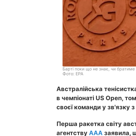
Барті поки що не знає, чи братиме 
Фото: ЕРА
Австралійська тенісистка
в чемпіонаті US Open, то
своєї команди у зв'язку 
Перша ракетка світу авст
агентству
ААА
заявила, 