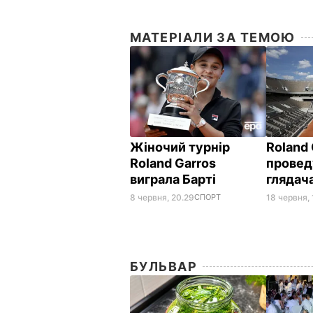
МАТЕРІАЛИ ЗА ТЕМОЮ
Жіночий турнір
Roland 
Roland Garros
провед
виграла Барті
глядач
8 червня, 20.29
СПОРТ
18 червня, 
БУЛЬВАР