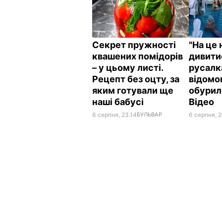
Секрет пружності
"На це 
квашених помідорів
дивити
– у цьому листі.
русалк
Рецепт без оцту, за
відомо
яким готували ще
обурил
наші бабусі
Відео
6 серпня, 23.14
БУЛЬВАР
6 серпня, 2