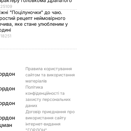
арактеру головкома Драпатого
25109
іжні "Поцілуночки" до чаю.
ростий рецепт неймовірного
ечива, яке стане улюбленим у
одині
18251
Правила користування
ордон
сайтом та використання
матеріалів
Політика
ордон
конфіденційності та
захисту персональних
ордон
даних
Договір приєднання про
ордон
використання сайту
інтернет-видання
цман
"ГОРДОН"