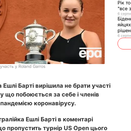
Рік т
"все 
6 серпн
Біден
яйцях
рішен
6 серпн
участь у Roland Garros
 Ешлі Барті вирішила не брати участі
му що побоюється за себе і членів
з пандемією коронавірусу.
ралійка Ешлі Барті в коментарі
що пропустить турнір US Open цього