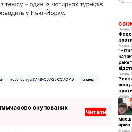
 тенісу – один із чотирьох турнірів
роводять у Нью-Йорку.
СВІ
Вчора, 
Федор
проти
Вчора, 
"Чітк
натяк
ракет
відст
Вчора, 
Зелен
en
коронавірус SARS-CoV-2 / COVID-19
пандемія
спеці
проти
Вчора, 
 тимчасово окупованих
Читати
масш
армії
Вчора, 