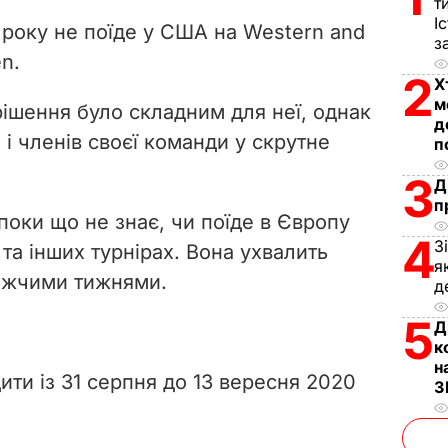
V
т
І
 року не поїде у США на Western and
з
i
n.
2
Х
d
м
рішення було складним для неї, однак
д
e
 і членів своєї команди у скрутне
п
3
o
Д
п
поки що не знає, чи поїде в Європу
4
З
 та інших турнірах. Вона ухвалить
я
ижчими тижнями.
д
5
Д
к
н
ти із 31 серпня до 13 вересня 2020
З