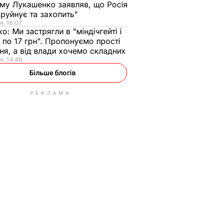
ому Лукашенко заявляв, що Росія
зруйнує та захопить"
я, 16.07
ко:
Ми застрягли в "міндічгейті і
 по 17 грн". Пропонуємо прості
ня, а від влади хочемо складних
я, 14.48
Більше блогів
РЕКЛАМА