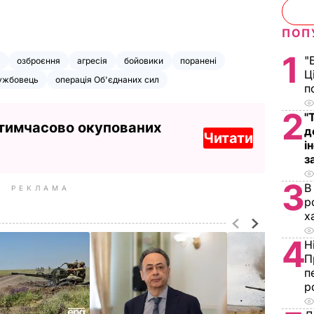
ПОП
1
"
озброєння
агресія
бойовики
поранені
Ц
ужбовець
операція Об'єднаних сил
п
2
"
 тимчасово окупованих
д
Читати
і
з
3
В
РЕКЛАМА
р
х
4
Н
П
п
р