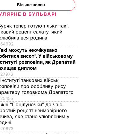
Більше новин
УЛЯРНЕ В БУЛЬВАРІ
Буряк тепер готую тільки так".
ікавий рецепт салату, який
олюбила вся родина
64992
Такі можуть неочікувано
обитися висот". У військовому
нституті розповіли, як Драпатий
ахищав диплом
27976
 інституті танкових військ
озповіли про особливу рису
арактеру головкома Драпатого
25455
іжні "Поцілуночки" до чаю.
ростий рецепт неймовірного
ечива, яке стане улюбленим у
одині
20873