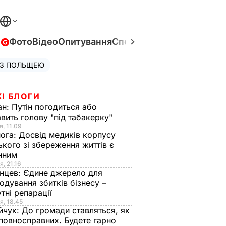
в
Фото
Відео
Опитування
Спецпроєкти
Війна в Укра
 З ПОЛЬЩЕЮ
І БЛОГИ
ан:
Путін погодиться або
авить голову "під табакерку"
я, 11.09
нога:
Досвід медиків корпусу
ького зі збереження життів є
інним
я, 21.16
нцев:
Єдине джерело для
одування збитків бізнесу –
тні репарації
я, 18.45
йчук:
До громади ставляться, як
повносправних. Будете гарно