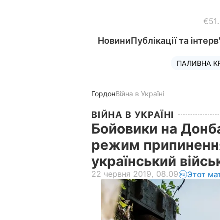
€51
Новини
Публікації та інтерв
ПАЛИВНА К
Гордон
Війна в Україні
ВІЙНА В УКРАЇНІ
Бойовики на Донба
режим припинення
український війс
22 червня 2019, 08.09
Этот ма