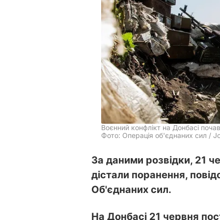
Воєнний конфлікт на Донбасі почав
Фото: Операція об'єднаних сил / Jo
За даними розвідки, 21 ч
дістали поранення, повід
Об'єднаних сил.
На Донбасі 21 червня по