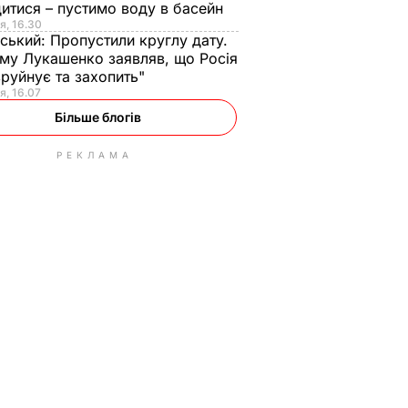
итися – пустимо воду в басейн
я, 16.30
ський:
Пропустили круглу дату.
ому Лукашенко заявляв, що Росія
зруйнує та захопить"
я, 16.07
Більше блогів
РЕКЛАМА