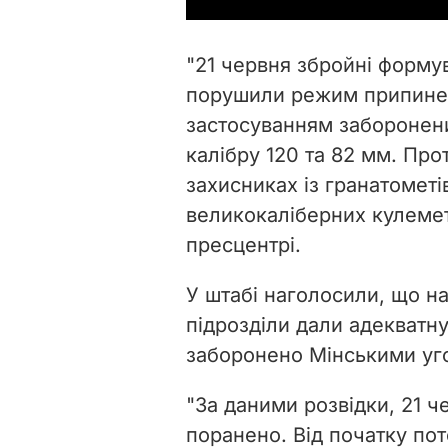
"21 червня збройні формув
порушили режим припинення
застосуванням заборонен
калібру 120 та 82 мм. Про
захисниках із гранатометі
великокаліберних кулеметів
пресцентрі.
У штабі наголосили, що на
підрозділи дали адекватну
заборонено Мінськими уг
"За даними розвідки, 21 ч
поранено. Від початку пот