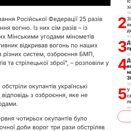
І
з
V
2
ання Російської Федерації 25 разів
З
i
я
 вогню. Із них сім разів – із
д
их Мінськими угодами мінометів
d
3
Д
тивник відкривав вогонь по наших
п
e
в різних систем, озброєння БМП,
4
Д
 та стрілецької зброї", – розповіли у
o
к
н
З
 обстріли окупантів українські
5
У
 відповідь з озброєння, яке не
с
л
одами.
ервня чотирьох окупантів було
очної доби ворог три рази обстріляв