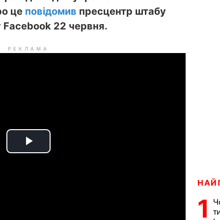
ро це
повідомив
пресцентр штабу
у Facebook 22 червня.
РЕКЛАМА
P
l
НАЙ
a
1
Ч
т
y