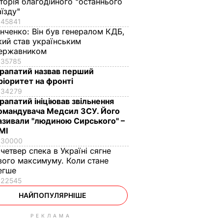
сторія благодійного "останнього
аїзду"
45841
інченко:
Він був генералом КДБ,
кий став українським
ержавником
35785
рапатий назвав перший
ріоритет на фронті
34279
рапатий ініціював звільнення
омандувача Медсил ЗСУ. Його
азивали "людиною Сирського" –
МІ
30000
 четвер спека в Україні сягне
вого максимуму. Коли стане
егше
22545
НАЙПОПУЛЯРНІШЕ
РЕКЛАМА