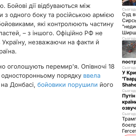
. Бойові дії відбуваються між
Сьогодн
 з одного боку та російською армією
Суд в
Сирс
бойовиками, які контролюють частину
"неди
ластей, – з іншого. Офіційно РФ не
Ширш
Сьогодн
в Україну, незважаючи на факти й
раїна.
постр
но оголошують перемир'я. Опівночі 18
Сьогодн
У Кр
 в односторонньому порядку
ввела
"Гвар
на Донбасі,
бойовики порушили
його
Shahe
Сьогодн
Путін
країн
озвуч
Сьогодн
Трамп
боєпр
Гегс