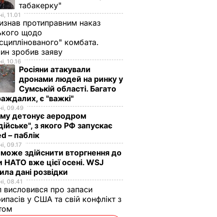
табакерку"
і, 11.01
изнав протиправним наказ
ького щодо
сциплінованого" комбата.
ин зробив заяву
і, 10.16
Росіяни атакували
дронами людей на ринку у
Сумській області. Багато
аждалих, є "важкі"
і, 09.49
иму детонує аеродром
дійське", з якого РФ запускає
d – паблік
і, 09.17
 може здійснити вторгнення до
и НАТО вже цієї осені. WSJ
ила дані розвідки
і, 08.41
 висловився про запаси
ипасів у США та свій конфлікт з
етом