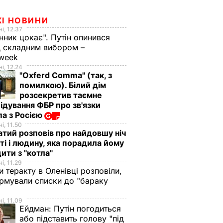
ЖІ НОВИНИ
і, 12.37
нник цокає". Путін опинився
 складним вибором –
week
і, 12.24
"Oxferd Comma" (так, з
помилкою). Білий дім
розсекретив таємне
ідування ФБР про зв'язки
а з Росією
і, 11.50
тий розповів про найдовшу ніч
ті і людину, яка порадила йому
ити з "котла"
і, 11.29
и теракту в Оленівці розповіли,
рмували списки до "бараку
і, 11.09
Ейдман:
Путін погодиться
або підставить голову "під