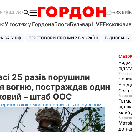
.67
$44.76
+33 КИЇВ
'ю
У гостях у Гордона
Блоги
Бульвар
LIVE
Ексклюзи
РИЗА У РФ
ПЕРЕГОВОРИ ПРО МИР В УКРАЇНІ
ВІДНОСИНИ
СВІЖ
Ейдм
підст
7 серпн
сі 25 разів порушили
Чепи
Білец
 вогню, постраждав один
безц
ьковий – штаб ООС
6 серпн
Гетма
териал также можно прочитать на русском
відшк
майбу
6 серпн
Матві
до не