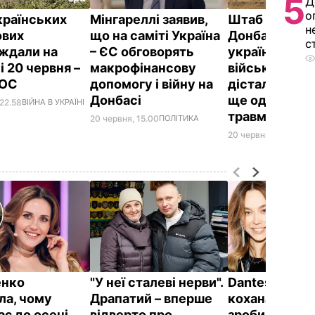
5
Д
о
країнських
Мінгареллі заявив,
Штаб ООС: Н
н
ових
що на саміті Україна
Донбасі заги
с
ждали на
– ЄС обговорять
український
 20 червня –
макрофінансову
військовий, д
ООС
допомогу і війну на
дістали пора
Донбасі
ще один – бо
 22.58
ВІЙНА В УКРАЇНІ
травму
20 червня, 15.00
ПОЛІТИКА
20 червня, 08.10
ВІЙН
енко
"У неї сталеві нерви".
Dantes і його
ла, чому
Драпатий – вперше
кохана Непра
ає до осені
відверто про
зробили ром