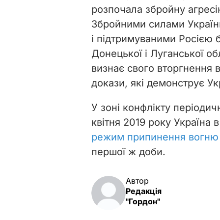
розпочала збройну агресію
Збройними силами України
і підтримуваними Росією 
Донецької і Луганської об
визнає свого вторгнення 
докази, які демонструє Ук
У зоні конфлікту періодич
квітня 2019 року Україна
режим припинення вогню
першої ж доби.
Автор
Редакція
"Гордон"