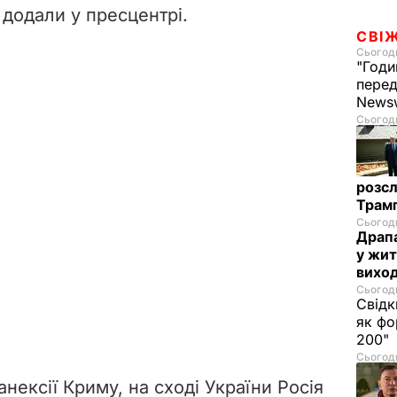
– додали у пресцентрі.
СВІ
Сьогодн
"Годи
перед
News
Сьогодн
розсл
Трамп
Сьогодн
Драпа
у жит
виход
Сьогодн
Свідк
як фо
200"
Сьогодн
 анексії Криму, на сході України Росія