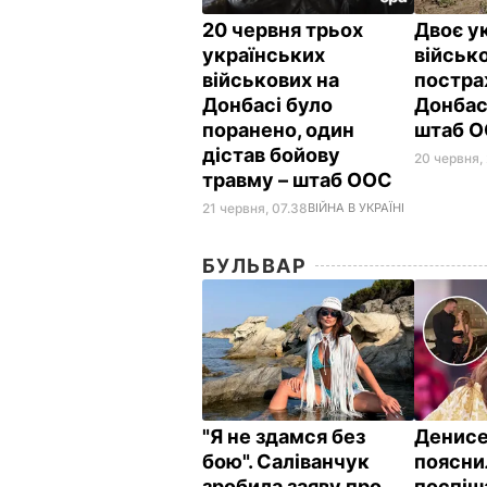
20 червня трьох
Двоє у
українських
військ
військових на
постра
Донбасі було
Донбасі
поранено, один
штаб 
дістав бойову
20 червня,
травму – штаб ООС
21 червня, 07.38
ВІЙНА В УКРАЇНІ
БУЛЬВАР
"Я не здамся без
Денис
бою". Саліванчук
поясни
зробила заяву про
поспіш