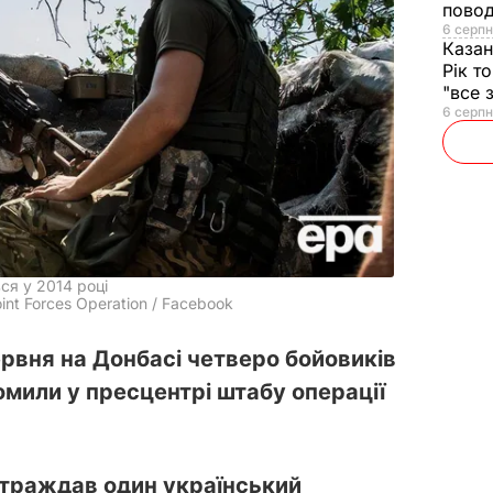
повод
6 серпн
Казан
Рік т
"все 
6 серпн
ся у 2014 році
int Forces Operation / Facebook
ервня на Донбасі четверо бойовиків
омили у пресцентрі штабу операції
страждав один український