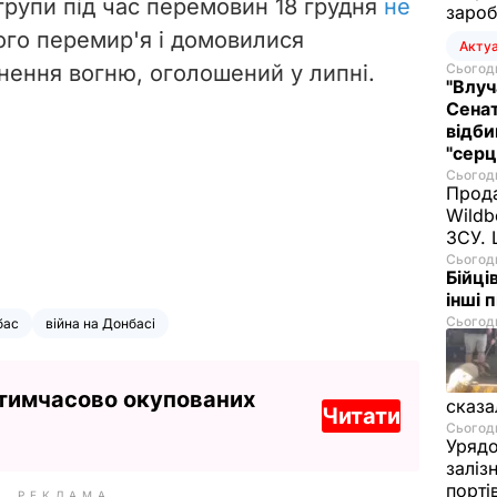
 групи під час перемовин 18 грудня
не
зароб
ого перемир'я і домовилися
Акту
ення вогню, оголошений у липні.
Сьогодн
"Влуч
Сенат
відби
"серц
Сьогодн
Прода
Wildb
ЗСУ. 
Сьогодн
Бійці
інші 
Сьогодн
бас
війна на Донбасі
 тимчасово окупованих
сказа
Читати
Сьогодн
Урядо
заліз
порті
РЕКЛАМА