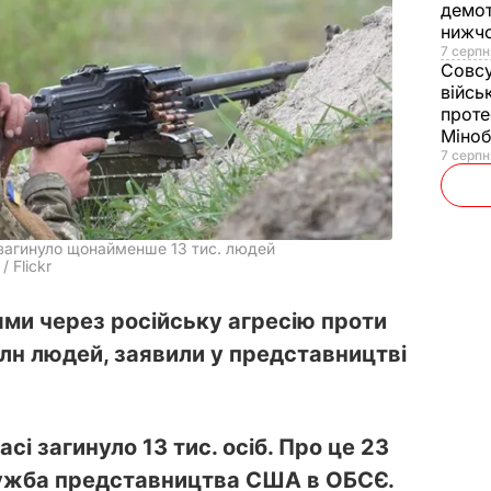
демот
нижч
7 серпн
Совс
війсь
проте
Міно
7 серпн
и загинуло щонайменше 13 тис. людей
/ Flickr
ми через російську агресію проти
млн людей, заявили у представництві
асі загинуло 13 тис. осіб. Про це 23
ужба представництва США в ОБСЄ.