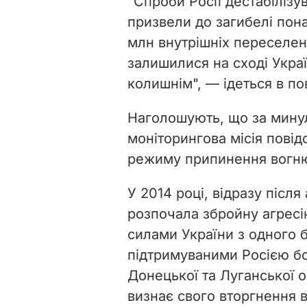
"Спроби Росії дестабілізу
призвели до загибелі понад
млн внутрішніх переселенц
залишилися на сході Украї
колишнім", — ідеться в по
Наголошують, що за мину
моніторингова місія повід
режиму припинення вогню
У 2014 році, відразу після
розпочала збройну агресі
силами України з одного б
підтримуваними Росією б
Донецької та Луганської о
визнає свого вторгнення 