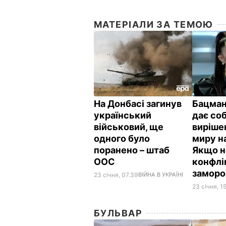
МАТЕРІАЛИ ЗА ТЕМОЮ
На Донбасі загинув
Бацман
український
дає соб
військовий, ще
виріше
одного було
миру н
поранено – штаб
Якщо н
ООС
конфлі
заморо
23 січня, 07.39
ВІЙНА В УКРАЇНІ
23 січня, 1
БУЛЬВАР