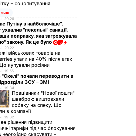
ітку – соцопитування
ально
і, 20.26
ає Путіну в найболючіше".
 ухвалив "пекельні" санкції,
вши поправку, яка загрожувала
ю" закону. Як це було
і, 20.22
жі військових товарів на
erries упали на 40% після атак
Що купували росіяни
і, 19.55
в "Скелі" почали переводити в
підрозділи ЗСУ – ЗМІ
і, 19.34
Працівники "Нової пошти"
шваброю виштовхали
собаку на спеку. Що
ли в компанії
і, 19.32
ве рішення підвищити
ничні тарифи під час блокування
в необхідно скасувати –