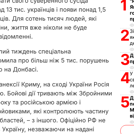
1
вати свого суверенного сусіда
"
i
Я
 13 тис. українців і появи понад 1,5
г
ів. Для сотень тисяч людей, які
d
п
ни, життя вже ніколи не буде
2
З
e
відомленні.
я
д
o
лий тиждень спеціальна
3
Д
омила про більш ніж 5 тис. порушень
п
 на Донбасі.
4
У
с
 анексії Криму, на сході України Росія
л
ю. Бойові дії тривають між Збройними
5
Д
оку та російською армією і
п
М
ойовиками, які контролюють частину
в
бластей, – з іншого. Офіційно РФ не
в Україну, незважаючи на надані