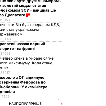
Я не звик бути другим номером".
к золотий медаліст став
оловкомом ЗСУ – найцікавіше
ро Драпатого
62153
інченко:
Він був генералом КДБ,
кий став українським
ержавником
36448
рапатий назвав перший
ріоритет на фронті
34568
 четвер спека в Україні сягне
вого максимуму. Коли стане
егше
23017
жерело з ОП відкинуло
овернення Федорова до
іноборони. У ексміністра
ідповіли
17509
НАЙПОПУЛЯРНІШЕ