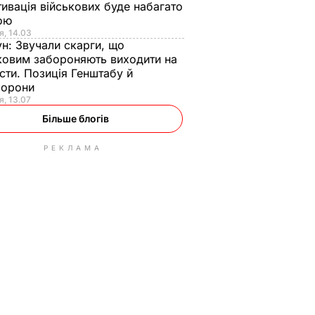
ивація військових буде набагато
ою
я, 14.03
ун:
Звучали скарги, що
ковим забороняють виходити на
сти. Позиція Генштабу й
борони
я, 13.07
Більше блогів
РЕКЛАМА