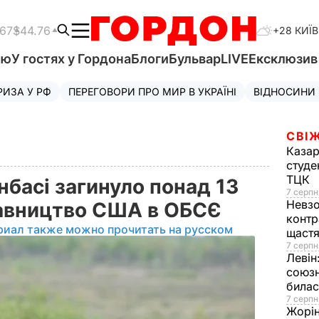
.67
$44.76
+28 КИЇВ
'ю
У гостях у Гордона
Блоги
Бульвар
LIVE
Ексклюзи
РИЗА У РФ
ПЕРЕГОВОРИ ПРО МИР В УКРАЇНІ
ВІДНОСИНИ
СВІЖ
Казар
студе
ТЦК
онбасі загинуло понад 13
7 серпн
Невз
ставництво США в ОБСЄ
контр
риал также можно прочитать на русском
щаст
7 серпн
Левін
союзн
билас
7 серпн
Жорі