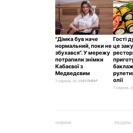
"Дімка був наче
Гості 
нормальний, поки не
це заку
збухався". У мережу
рестор
потрапили знімки
пригот
Кабаєвої з
баклаж
Медведєвим
рулетик
олії
7 серпня, 20.39
БУЛЬВАР
7 серпня, 2
НОВИНИ
РОЗДІЛИ