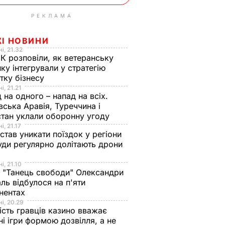
РЕКЛАМА
ЖІ НОВИНИ
і, 21.32
К розповіли, як ветеранську
ику інтегрували у стратегію
тку бізнесу
і, 21.21
 на одного – напад на всіх.
вська Аравія, Туреччина і
тан уклали оборонну угоду
і, 21.17
 став уникати поїздок у регіони
уди регулярно долітають дрони
і, 21.10
 "Танець свободи" Олександри
ль відбулося на п'яти
нентах
і, 20.29
ість гравців казино вважає
ні ігри формою дозвілля, а не