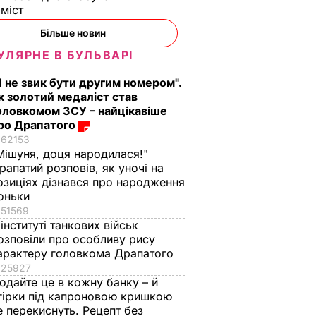
оміст
Більше новин
УЛЯРНЕ В БУЛЬВАРІ
Я не звик бути другим номером".
к золотий медаліст став
оловкомом ЗСУ – найцікавіше
ро Драпатого
62153
чі
У 2019 році
Розведення сил на
Мішуня, доця народилася!"
зиції
смертність на
всій лінії
рапатий розповів, як уночі на
ил на
блокпостах на
розмежування на
озиціях дізнався про народження
Донбасі зросла на
Донбасі призведе д
оньки
сторони
40%
замороження
51569
 інституті танкових військ
конфлікту –
22 січня, 09.50
ВІЙНА В УКРАЇНІ
озповіли про особливу рису
Загороднюк
В УКРАЇНІ
арактеру головкома Драпатого
21 січня, 23.11
ВІЙНА В УКРАЇНІ
25927
одайте це в кожну банку – й
гірки під капроновою кришкою
е перекиснуть. Рецепт без