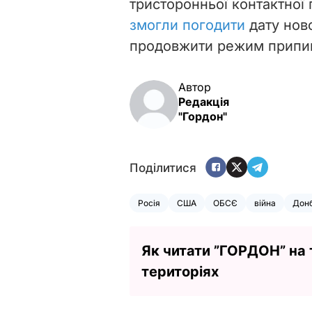
тристоронньої контактної
змогли погодити
дату нов
продовжити режим припин
Автор
Редакція
"Гордон"
Поділитися
Росія
США
ОБСЄ
війна
Дон
Як читати ”ГОРДОН” на
територіях