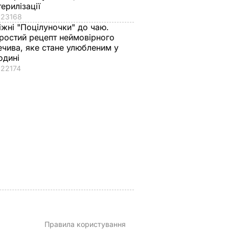
терилізації
23168
іжні "Поцілуночки" до чаю.
ростий рецепт неймовірного
ечива, яке стане улюбленим у
одині
з
Три важливі кроки – і
Тіну Кароль, яка
22174
ціла
ваш салат із буряку
"вперше за життя
аче пух,
буде неймовірним
розслабилась і
ва.
повірила почуттям",
7 серпня, 17.29
БУЛЬВАР
ецепт
викликали на допит
Що сталося
ВАР
7 серпня, 17.26
БУЛЬВАР
Правила користування