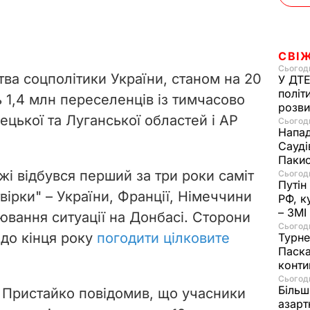
СВІ
Сьогодн
тва соцполітики України, станом на 20
У ДТЕ
політ
 1,4 млн переселенців із тимчасово
розви
цької та Луганської областей і АР
Сьогодн
Напад
Сауді
Пакис
жі відбувся перший за три роки саміт
Сьогодн
Путін
вірки" – України, Франції, Німеччини
РФ, к
– ЗМІ
лювання ситуації на Донбасі. Сторони
Сьогодн
до кінця року
погодити цілковите
Турне
Паска
конти
Сьогодн
Більш
 Пристайко повідомив, що учасники
азарт