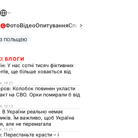
в
Фото
Відео
Опитування
Спецпроєкти
Війна в Укра
 З ПОЛЬЩЕЮ
І БЛОГИ
ін:
У нас сотні тисяч фіктивних
нтів, ще більше ховається від
я, 19.27
оров:
Колобок повинен укласти
акт на СВО. Орки помирали б від
я
я, 16.13
:
В України реально немає
иків. Їм важливо, щоб Україна
я, але не перемагала
я, 15.25
н:
Перестаньте красти – і