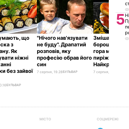
с
5
Н
П
п
р
думають, що
"Нічого нав'язувати
Змішайте це 
ска з
не буду". Драпатий
борошном – і 
ану. Як
розповів, яку
гора м'яких, н
увати ніжні
професію обрав його
пиріжків гото
анні
син
Найкращий р
и без зайвої
7 серпня, 19.28
БУЛЬВАР
7 серпня, 18.03
БУЛЬ
0.16
БУЛЬВАР
МІСТО
СОЦМЕРЕЖІ