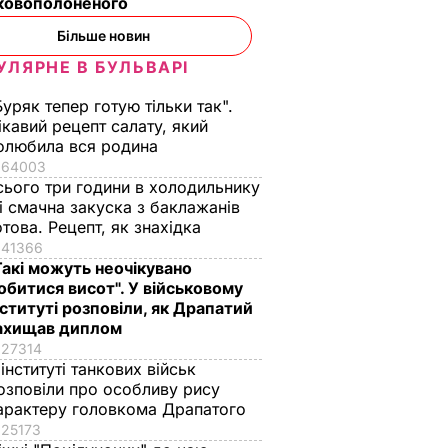
ьковополоненого
Більше новин
УЛЯРНЕ В БУЛЬВАРІ
Буряк тепер готую тільки так".
ікавий рецепт салату, який
олюбила вся родина
64003
сього три години в холодильнику
 і смачна закуска з баклажанів
отова. Рецепт, як знахідка
41366
Такі можуть неочікувано
обитися висот". У військовому
нституті розповіли, як Драпатий
ахищав диплом
27314
 інституті танкових військ
озповіли про особливу рису
арактеру головкома Драпатого
25173