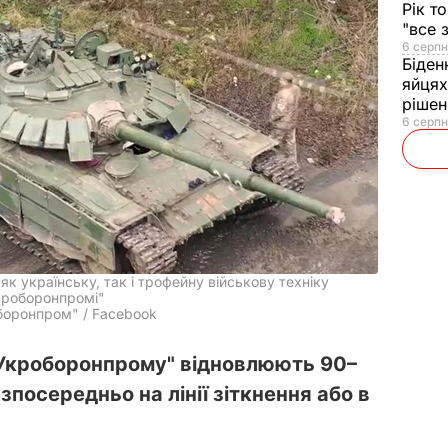
Рік т
"все 
6 серпн
Біден
яйцях
рішен
6 серпн
як українську, так і трофейну військову техніку
Укроборонпромі"
боронпром" / Facebook
 "Укроборонпрому" відновлюють 90–
зпосередньо на лінії зіткнення або в