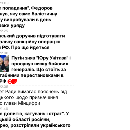
23.03
е попадання". Федоров
нув, яку саме балістичну
у випробували в день
авки уряду
22.25
ський доручив підготувати
альну санкційну операцію
 РФ. Про що йдеться
22.06
Путін зняв "Юру Унітаза" і
просунув низку бойових
генералів. Що стоїть за
табними перестановками в
 РФ
22.05
ет Ради вимагає пояснень від
ького щодо призначення
о глави Мінцифри
21.46
е допитів, катувань і страт". У
ькій області росіяни,
рно, розстріляли українського