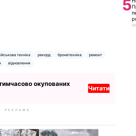
5
Н
П
п
р
військова техніка
рекорд
бронетехніка
ремонт
н
відновлення
 тимчасово окупованих
Читати
РЕКЛАМА