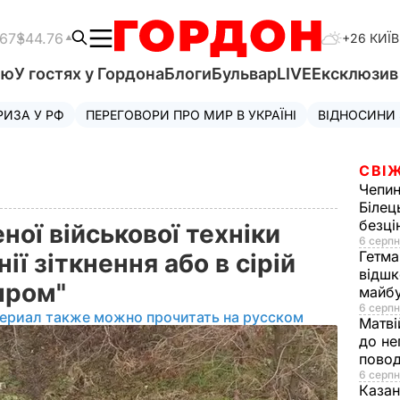
.67
$44.76
+26 КИЇВ
'ю
У гостях у Гордона
Блоги
Бульвар
LIVE
Ексклюзи
РИЗА У РФ
ПЕРЕГОВОРИ ПРО МИР В УКРАЇНІ
ВІДНОСИНИ
СВІЖ
Чепи
Білец
безц
ої військової техніки
6 серпн
Гетма
ії зіткнення або в сірій
відшк
нпром"
майбу
6 серпн
ериал также можно прочитать на русском
Матві
до не
повод
6 серпн
Казан