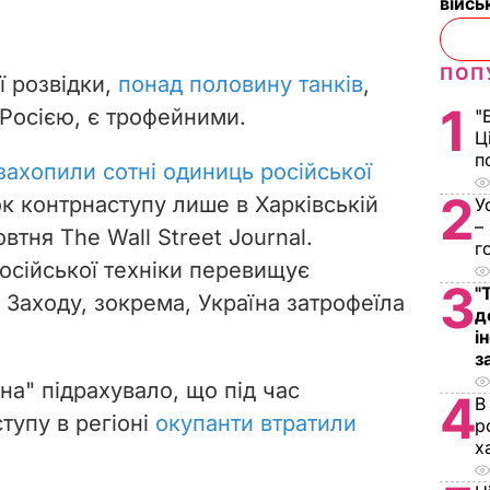
війс
ПОП
ї розвідки,
понад половину танків
,
1
 Росією, є трофейними.
"
Ц
п
захопили сотні одиниць російської
2
к контрнаступу лише в Харківській
У
–
втня The Wall Street Journal.
г
російської техніки перевищує
3
"
д Заходу, зокрема, Україна затрофеїла
д
.
і
з
на" підрахувало, що під час
4
В
тупу в регіоні
окупанти втратили
р
х