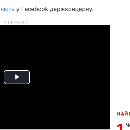
ляють
у Facebook держконцерну.
РЕКЛАМА
P
l
a
НАЙ
y
1
Ч