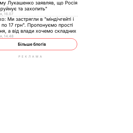
ому Лукашенко заявляв, що Росія
зруйнує та захопить"
я, 16.07
ко:
Ми застрягли в "міндічгейті і
 по 17 грн". Пропонуємо прості
ня, а від влади хочемо складних
я, 14.48
Більше блогів
РЕКЛАМА