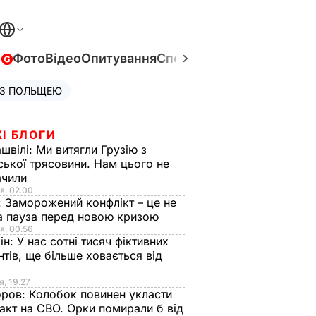
в
Фото
Відео
Опитування
Спецпроєкти
Війна в Укра
 З ПОЛЬЩЕЮ
І БЛОГИ
швілі:
Ми витягли Грузію з
ської трясовини. Нам цього не
ачили
я, 02.00
:
Заморожений конфлікт – це не
а пауза перед новою кризою
я, 00.56
ін:
У нас сотні тисяч фіктивних
нтів, ще більше ховається від
я, 19.27
оров:
Колобок повинен укласти
акт на СВО. Орки помирали б від