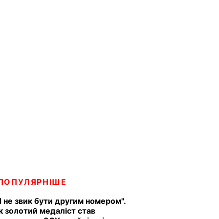
ПОПУЛЯРНІШЕ
Я не звик бути другим номером".
к золотий медаліст став