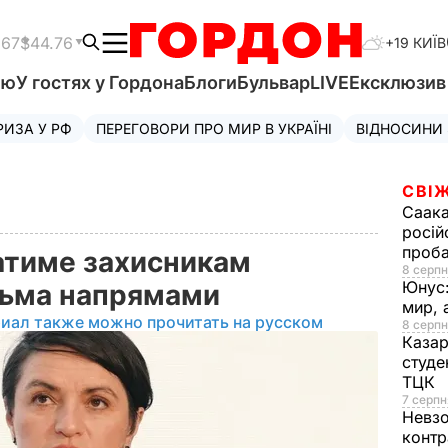
.67
$44.76
+19 КИЇВ
'ю
У гостях у Гордона
Блоги
Бульвар
LIVE
Ексклюзи
РИЗА У РФ
ПЕРЕГОВОРИ ПРО МИР В УКРАЇНІ
ВІДНОСИНИ
СВІЖ
Саака
росій
проб
атиме захисникам
8 серпн
Юнус
тьма напрямами
мир, 
риал также можно прочитать на русском
8 серпн
Казар
студе
ТЦК
7 серпн
Невз
контр