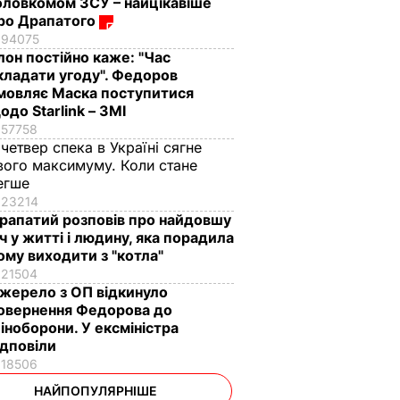
оловкомом ЗСУ – найцікавіше
ро Драпатого
94075
Ілон постійно каже: "Час
кладати угоду". Федоров
мовляє Маска поступитися
одо Starlink – ЗМІ
57758
 четвер спека в Україні сягне
вого максимуму. Коли стане
егше
23214
рапатий розповів про найдовшу
іч у житті і людину, яка порадила
ому виходити з "котла"
21504
жерело з ОП відкинуло
овернення Федорова до
іноборони. У ексміністра
ідповіли
18506
НАЙПОПУЛЯРНІШЕ