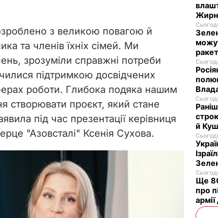
влашт
Жирн
Сьогодн
озроблено з великою повагою й
Зелен
можут
ка та членів їхніх сімей. Ми
ракет
ень, зрозуміли справжні потреби
Сьогодн
Росія
училися підтримкою досвідчених
полюв
сферах роботи. Глибока подяка нашим
Влад
Сьогодн
я створювати проєкт, який стане
Раніш
строк
аявила під час презентації керівниця
й Куш
Серце "Азовсталі" Ксенія Сухова.
Сьогодн
Украї
Ізраї
Зеле
Сьогодн
Ще 80
про п
армії