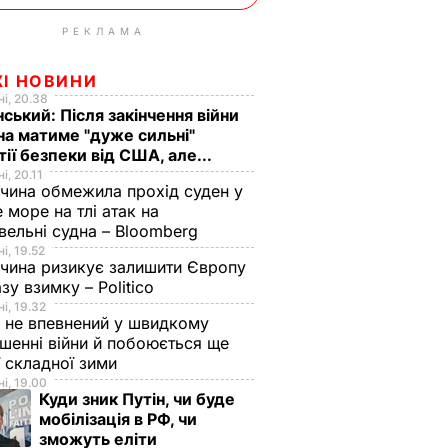
РЕКЛАМА
ЖІ НОВИНИ
і, 20.38
ський: Після закінчення війни
на матиме "дуже сильні"
тії безпеки від США, але...
і, 20.11
чина обмежила прохід суден у
 море на тлі атак на
вельні судна – Bloomberg
і, 19.52
чина ризикує залишити Європу
азу взимку – Politico
і, 19.32
 не впевнений у швидкому
шенні війни й побоюється ще
ї складної зими
і, 19.00
Куди зник Путін, чи буде
мобілізація в РФ, чи
зможуть еліти