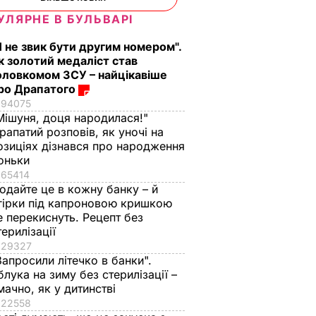
УЛЯРНЕ В БУЛЬВАРІ
Я не звик бути другим номером".
к золотий медаліст став
оловкомом ЗСУ – найцікавіше
ро Драпатого
94075
Мішуня, доця народилася!"
рапатий розповів, як уночі на
озиціях дізнався про народження
оньки
65414
одайте це в кожну банку – й
гірки під капроновою кришкою
е перекиснуть. Рецепт без
терилізації
29327
Запросили літечко в банки".
блука на зиму без стерилізації –
мачно, як у дитинстві
22558