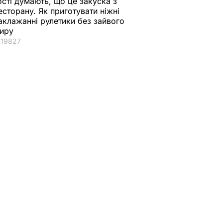
ості думають, що це закуска з
есторану. Як приготувати ніжні
аклажанні рулетики без зайвого
иру
19827