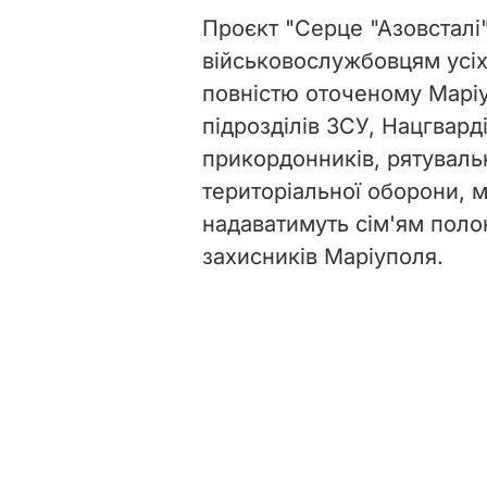
Проєкт "Серце "Азовсталі
військовослужбовцям усіх 
повністю оточеному Маріу
підрозділів ЗСУ, Нацгварді
прикордонників, рятувальн
територіальної оборони, 
надаватимуть сім'ям полон
захисників Маріуполя.