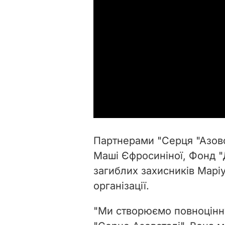
Партнерами "Серця "Азовс
Маші Єфросиніної, Фонд "Д
загиблих захисників Марі
організації.
"Ми створюємо повноцінн