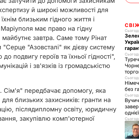
має залучити до допомоги захисникам
кспертизу й широкі можливості для
їхнім близьким гідного життя і
СВІ
 Маріуполя має право на гідну
Сьогодн
Зелен
е майбутнє завтра. Саме тому Рінат
Украї
 "Серце "Азовсталі" як дієву систему
гаран
Сьогодн
 до подвигу героїв та їхньої гідності",
Туреч
унікацій і зв'язків із громадськістю
Чорне
торго
Сьогодн
Німеч
без г
. Сім'я" передбачає допомогу, яка
Сьогодн
 для близьких захисників: гранти на
Вучич
завер
ацію, післядипломну освіту, юридичну
одніє
ання, закупівлю комп'ютерної
Сьогодн