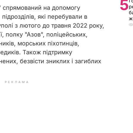
5
Г
р
" спрямований на допомогу
б
підрозділів, які перебували в
ж
полі з лютого до травня 2022 року,
ї, полку "Азов", поліцейських,
иків, морських піхотинців,
медиків. Також підтримку
ених, безвісти зниклих і загиблих
РЕКЛАМА