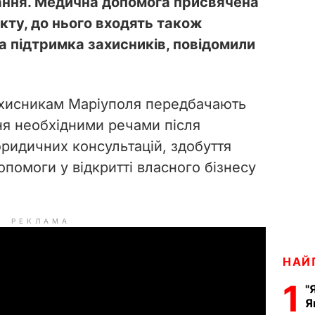
вання. Медична допомога присвячена
ту, до нього входять також
на підтримка захисників, повідомили
ахисникам Маріуполя передбачають
ня необхідними речами після
ридичних консультацій, здобуття
допомоги у відкритті власного бізнесу
РЕКЛАМА
НАЙ
1
"
Я