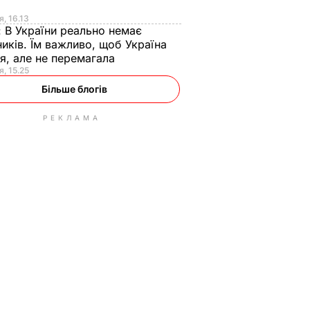
я
я, 16.13
:
В України реально немає
иків. Їм важливо, щоб Україна
я, але не перемагала
я, 15.25
Більше блогів
РЕКЛАМА