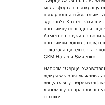
"Серце Азовсталі". Вона 
міста-фортеці найкращу е
повернення військовим та 
здоров'я. Кожен захисник
підтримку сьогодні й гідн
Ахметов доручив створити
підтримки воїнів з повагою
– сказала директорка з ком
СКМ Наталія Ємченко.
Напрям "Серце "Азовсталі
відкриває нові можливості
вищу освіту, перекваліфік
допомогу та працевлаштув
техніки.