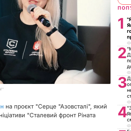
ПОП
1
"
Я
г
п
2
"
Д
п
д
3
Д
о
н
с
рн
на проєкт "Серце "Азовсталі", який
4
"
Я
ініціативи "Сталевий фронт Ріната
с