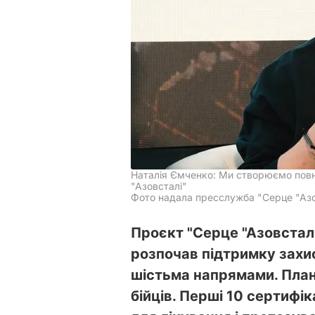
Наталія Ємченко: Ми створюємо пов
"Азовсталі"
Фото надала пресслужба "Серце "Азо
Проєкт "Серце "Азовстал
розпочав підтримку захис
шістьма напрямами. План
бійців. Перші 10 сертифі