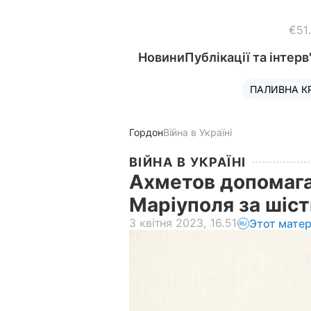
€51
Новини
Публікації та інтерв
ПАЛИВНА К
Гордон
Війна в Україні
ВІЙНА В УКРАЇНІ
Ахметов допомаг
Маріуполя за шіс
3 квітня 2023, 16.51
Этот мате