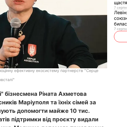
щаст
7 серпн
Левін
союзн
билас
7 серпн
ноцінну ефективну екосистему партнерств "Серце
всталі"
і" бізнесмена Ріната Ахметова
ників Маріуполя та їхніх сімей за
ують допомогти майже 10 тис.
катів підтримки від проєкту видали