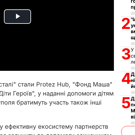
г
п
2
"
P
у
в
l
щ
3
a
У
с
л
y
4
Д
V
н
талі" стали Protez Hub, "Фонд Маша"
й
i
іти Героїв", у наданні допомоги дітям
5
Д
уполя братимуть участь також інші
d
п
М
e
в
у ефективну екосистему партнерств
o