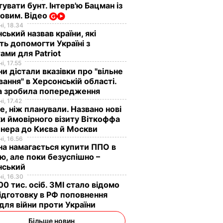
увати бунт. Інтерв'ю Бацман із
овим. Відео
і, 18.34
ський назвав країни, які
ь допомогти Україні з
ами для Patriot
і, 17.55
ни дістали вказівки про "вільне
ання" в Херсонській області.
а зробила попередження
і, 17.42
е, ніж планували. Названо нові
и ймовірного візиту Віткоффа
нера до Києва й Москви
і, 16.56
на намагається купити ППО в
лю, але поки безуспішно –
нський
і, 16.30
0 тис. осіб. ЗМІ стало відомо
ідготовку в РФ поповнення
 для війни проти України
Більше новин