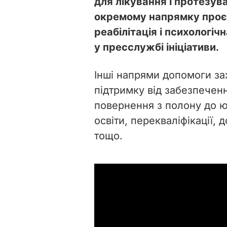
для лікування і протезу
окремому напрямку проєк
реабілітація і психологіч
у пресслужбі ініціативи.
Інші напрями допомоги з
підтримку від забезпечен
повернення з полону до ю
освіти, перекваліфікації, 
тощо.