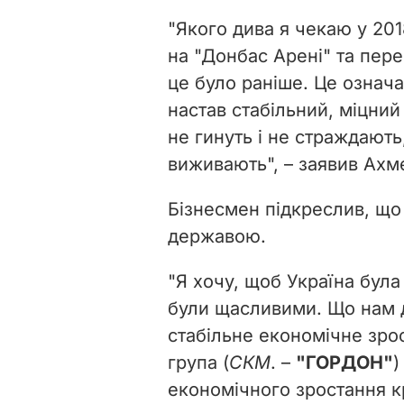
"Якого дива я чекаю у 201
на "Донбас Арені" та пер
це було раніше. Це означа
настав стабільний, міцни
не гинуть і не страждають
виживають", – заявив Ахм
Бізнесмен підкреслив, що
державою.
"Я хочу, щоб Україна бул
були щасливими. Що нам д
стабільне економічне зрос
група (
СКМ
. –
"ГОРДОН"
)
економічного зростання к