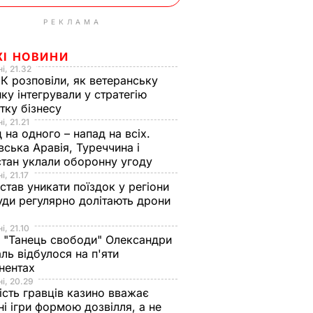
РЕКЛАМА
ЖІ НОВИНИ
і, 21.32
К розповіли, як ветеранську
ику інтегрували у стратегію
тку бізнесу
і, 21.21
 на одного – напад на всіх.
вська Аравія, Туреччина і
тан уклали оборонну угоду
і, 21.17
 став уникати поїздок у регіони
уди регулярно долітають дрони
і, 21.10
 "Танець свободи" Олександри
ль відбулося на п'яти
нентах
і, 20.29
ість гравців казино вважає
ні ігри формою дозвілля, а не