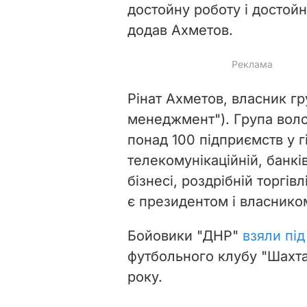
достойну роботу і достойн
додав Ахметов.
Рінат Ахметов, власник г
менеджмент"). Група воло
понад 100 підприємств у г
телекомунікаційній, банків
бізнесі, роздрібній торгів
є президентом і власнико
Бойовики "ДНР"
взяли під
футбольного клубу "Шахта
року.