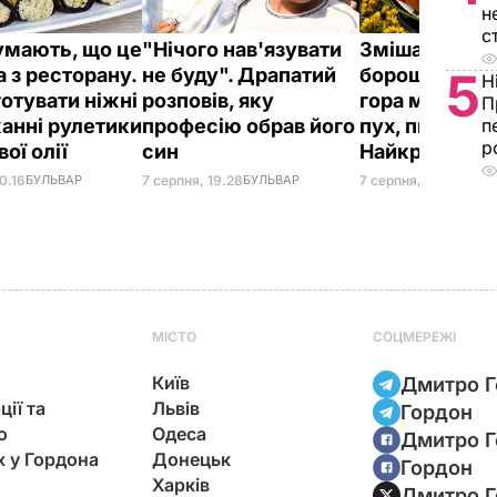
н
с
думають, що це
"Нічого нав'язувати
Змішайте це 
 з ресторану.
не буду". Драпатий
борошном – і 
5
Н
готувати ніжні
розповів, яку
гора м'яких, 
П
анні рулетики
професію обрав його
пух, пиріжків
п
р
вої олії
син
Найкращий р
0.16
БУЛЬВАР
7 серпня, 19.28
БУЛЬВАР
7 серпня, 18.03
БУЛЬ
МІСТО
СОЦМЕРЕЖІ
Київ
Дмитро Г
ції та
Львів
Гордон
ю
Одеса
Дмитро Г
х у Гордона
Донецьк
Гордон
Харків
Дмитро Г