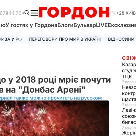
.67
$44.76
+28 КИЇВ
'ю
У гостях у Гордона
Блоги
Бульвар
LIVE
Ексклюзи
РИЗА У РФ
ПЕРЕГОВОРИ ПРО МИР В УКРАЇНІ
ВІДНОСИНИ
СВІ
Казар
студе
ТЦК
о у 2018 році мріє почути
7 серпн
Невз
ів на "Донбас Арені"
контр
ериал также можно прочитать на русском
щаст
7 серпн
Левін
союзн
билас
7 серпн
Жорі