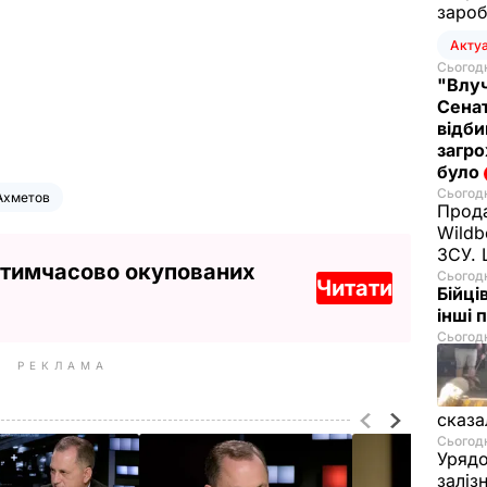
зароб
Акту
Сьогодн
"Влуч
Сенат
відби
загро
було
Сьогодн
 Ахметов
Прода
Wildb
ЗСУ. 
 тимчасово окупованих
Сьогодн
Читати
Бійці
інші 
Сьогодн
РЕКЛАМА
сказа
Сьогодн
Урядо
заліз