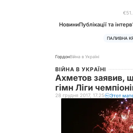
€51
Новини
Публікації та інтерв
ПАЛИВНА К
Гордон
Війна в Україні
ВІЙНА В УКРАЇНІ
Ахметов заявив, щ
гімн Ліги чемпіон
28 грудня 2017, 17.25
Этот мат