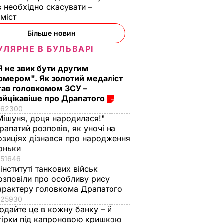
в необхідно скасувати –
оміст
Більше новин
УЛЯРНЕ В БУЛЬВАРІ
Я не звик бути другим
ього
омером". Як золотий медаліст
"Новое
тав головкомом ЗСУ –
айцікавіше про Драпатого
ШІ
62300
Мішуня, доця народилася!"
рапатий розповів, як уночі на
озиціях дізнався про народження
оньки
51646
 інституті танкових військ
озповіли про особливу рису
арактеру головкома Драпатого
25930
одайте це в кожну банку – й
гірки під капроновою кришкою