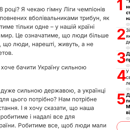
1
V
"
н
8 році? Я чекаю гімну Ліги чемпіонів
с
i
еповнених вболівальниками трибун, як
н
тиме тільки одне – у нашій країні
d
2
З
й мир. Це означатиме, що люди більше
я
e
д
, що люди, нарешті, живуть, а не
3
етов.
o
Д
п
 хоче бачити Україну сильною
4
У
с
л
а дуже сильною державою, а українці
5
Д
ля цього потрібно? Нам потрібне
п
М
тання. І я хочу сказати, що наша
в
 робитиме і надалі все для
раїни. Робитиме все, щоб люди мали