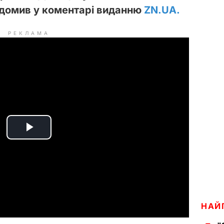
відомив у коментарі виданню
ZN.UA.
РЕКЛАМА
P
l
a
y
НАЙ