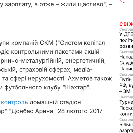
у зарплату, а отже – жили щасливо", –
СВІ
Сьогодн
У ДТЕ
політ
рупи компаній СКМ ("Систем кепітал
розви
діє контрольними пакетами акцій
Сьогодн
Напад
ірничо-металургійній, енергетичній,
Сауді
Пакис
ській, страховій сферах, медіа-
Сьогодн
лі та сфері нерухомості. Ахметов також
Путін
РФ, к
м футбольного клубу “Шахтар“.
– ЗМІ
Сьогодн
 контроль
домашній стадіон
Турне
Паска
р" "Донбас Арена" 28 лютого 2017
конти
Сьогодн
Більш
азарт