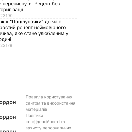
е перекиснуть. Рецепт без
терилізації
з
Три важливі кроки – і
Тіну Кароль, яка
23190
ціла
ваш салат із буряку
"вперше за життя
іжні "Поцілуночки" до чаю.
наче
буде неймовірним
розслабилась і
ростий рецепт неймовірного
 готова.
повірила почуттям"
ечива, яке стане улюбленим у
7 серпня, 17.29
БУЛЬВАР
одині
ецепт
викликали на допит
22178
Що сталося
ВАР
7 серпня, 17.26
БУЛЬВАР
Правила користування
ордон
сайтом та використання
матеріалів
Політика
ордон
конфіденційності та
захисту персональних
ордон