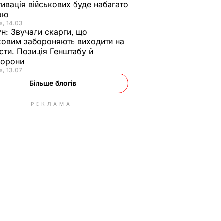
ивація військових буде набагато
ою
я, 14.03
ун:
Звучали скарги, що
ковим забороняють виходити на
сти. Позиція Генштабу й
борони
я, 13.07
Більше блогів
РЕКЛАМА