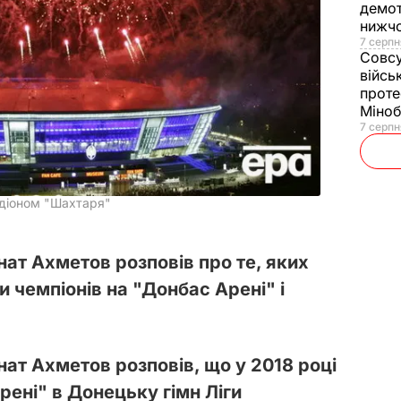
демот
нижч
7 серпн
Совс
війсь
проте
Міно
7 серпн
діоном "Шахтаря"
нат Ахметов розповів про те, яких
ги чемпіонів на "Донбас Арені" і
нат Ахметов розповів, що у 2018 році
рені" в Донецьку гімн Ліги