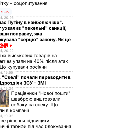
ітку – соцопитування
ально
і, 20.26
ає Путіну в найболючіше".
 ухвалив "пекельні" санкції,
вши поправку, яка
жувала "серцю" закону. Як це
і, 20.22
жі військових товарів на
erries упали на 40% після атак
Що купували росіяни
і, 19.55
в "Скелі" почали переводити в
підрозділи ЗСУ – ЗМІ
і, 19.34
Працівники "Нової пошти"
шваброю виштовхали
собаку на спеку. Що
ли в компанії
і, 19.32
ве рішення підвищити
ничні тарифи під час блокування