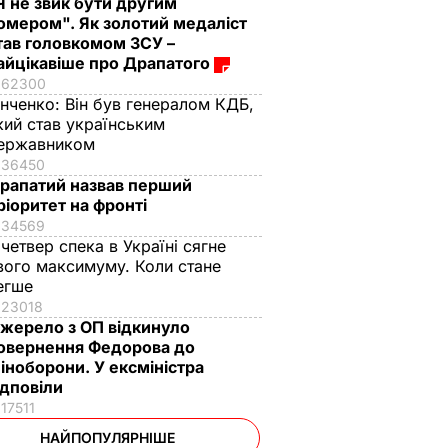
Я не звик бути другим
омером". Як золотий медаліст
тав головкомом ЗСУ –
айцікавіше про Драпатого
62300
інченко:
Він був генералом КДБ,
кий став українським
ержавником
36450
рапатий назвав перший
ріоритет на фронті
34569
 четвер спека в Україні сягне
вого максимуму. Коли стане
егше
23018
жерело з ОП відкинуло
овернення Федорова до
іноборони. У ексміністра
ідповіли
17511
НАЙПОПУЛЯРНІШЕ