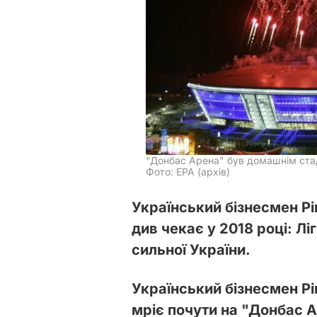
"Донбас Арена" був домашнім ста
Фото: ЕРА (архів)
Український бізнесмен Рі
див чекає у 2018 році: Лі
сильної України.
Український бізнесмен Рі
мріє почути на "Донбас А