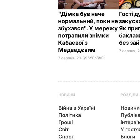
"Дімка був наче
Гості 
нормальний, поки не
закуска
збухався". У мережу
Як при
потрапили знімки
баклаж
Кабаєвої з
без зай
Медведєвим
7 серпня, 2
7 серпня, 20.39
БУЛЬВАР
НОВИНИ
РОЗДІЛИ
Війна в Україні
Новини
Політика
Публіка
Гроші
інтерв'
Світ
У гостя
Спорт
Блоги