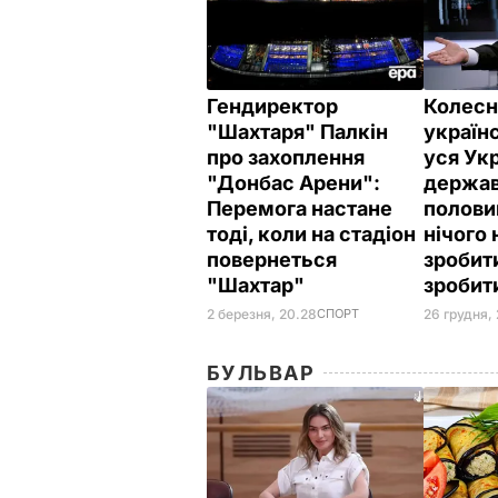
Гендиректор
Колесн
"Шахтаря" Палкін
україн
про захоплення
уся Ук
"Донбас Арени":
держав
Перемога настане
полови
тоді, коли на стадіон
нічого
повернеться
зробит
"Шахтар"
зробит
2 березня, 20.28
СПОРТ
26 грудня,
БУЛЬВАР