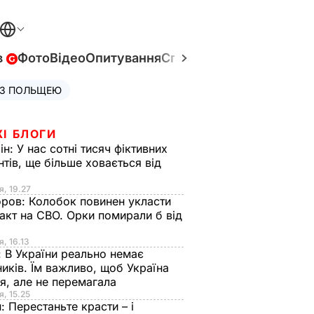
в
Фото
Відео
Опитування
Спецпроєкти
Війна в Укр
 З ПОЛЬЩЕЮ
ЖІ БЛОГИ
ін:
У нас сотні тисяч фіктивних
нтів, ще більше ховається від
я, 19.27
оров:
Колобок повинен укласти
акт на СВО. Орки помирали б від
я
я, 16.13
:
В України реально немає
иків. Їм важливо, щоб Україна
я, але не перемагала
я, 15.25
н:
Перестаньте красти – і