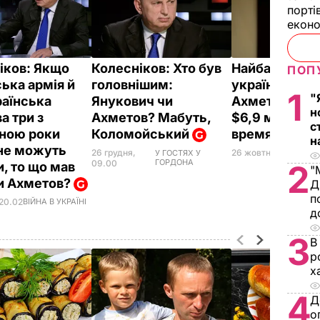
порті
екон
іков: Якщо
Колесніков: Хто був
Найбагатшим
ПОП
ська армія й
головнішим:
українцем є
1
"
раїнська
Янукович чи
Ахметов, у н
н
а три з
Ахметов? Мабуть,
$6,9 млрд – 
с
ною роки
Коломойський
время"
н
 не можуть
26 жовтня, 21.14
ГРО
26 грудня,
У ГОСТЯХ У
ГОРДОНА
09.00
2
и, то що мав
"
и Ахметов?
Д
п
 20.02
ВІЙНА В УКРАЇНІ
д
3
В
р
х
4
Д
о