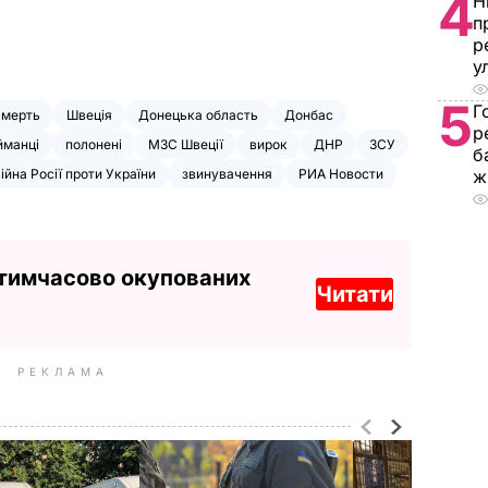
4
Н
п
р
у
5
Г
смерть
Швеція
Донецька область
Донбас
р
йманці
полонені
МЗС Швеції
вирок
ДНР
ЗСУ
б
ійна Росії проти України
звинувачення
РИА Новости
ж
 тимчасово окупованих
Читати
РЕКЛАМА