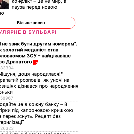
конфлікт – це не мир, а
пауза перед новою
ою
Більше новин
УЛЯРНЕ В БУЛЬВАРІ
Я не звик бути другим номером".
к золотий медаліст став
оловкомом ЗСУ – найцікавіше
ро Драпатого
83304
Мішуня, доця народилася!"
рапатий розповів, як уночі на
озиціях дізнався про народження
оньки
58967
одайте це в кожну банку – й
гірки під капроновою кришкою
е перекиснуть. Рецепт без
терилізації
26323