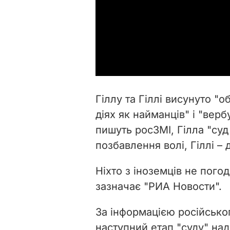
Гіллу та Гіллі висунуто "о
діях як найманців" і "верб
пишуть росЗМІ, Гілла "су
позбавлення волі, Гіллі – 
Ніхто з іноземців не пого
зазначає
"РИА Новости".
За інформацією російсько
наступний етап "суду" на