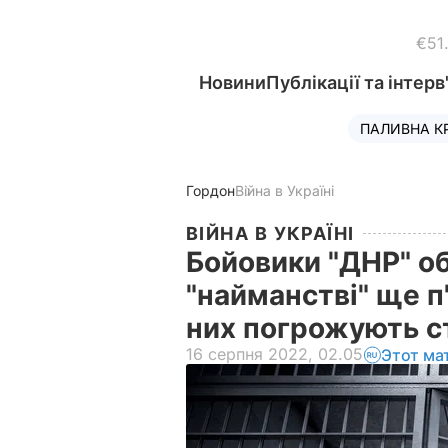
€51
Новини
Публікації та інтерв
ПАЛИВНА К
Гордон
Війна в Україні
ВІЙНА В УКРАЇНІ
Бойовики "ДНР" о
"найманстві" ще п'
них погрожують 
16 серпня 2022, 02.05
Этот ма