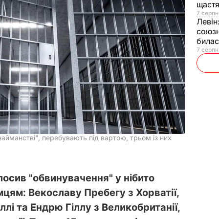
щаст
7 серпн
Левін
союзн
билас
7 серпн
найманстві", перебувають під вартою, трьом із них
ю
лосив "обвинувачення" у нібито
мцям: Векославу Пребегу з Хорватії,
ллі та Ендрю Гіллу з Великобританії,