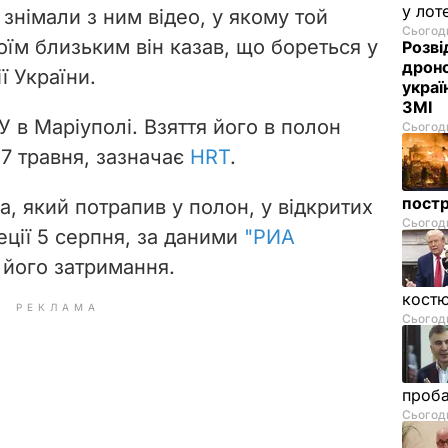
у лот
знімали з ним відео, у якому той
Сьогодн
воїм близьким він казав, що бореться у
Розві
дроно
ї України.
украї
ЗМІ
 в Маріуполі. Взяття його в полон
Сьогодн
 7 травня, зазначає
HRT
.
пост
а, який потрапив у полон, у відкритих
Сьогодн
ції 5 серпня, за даними
"РИА
 його затримання.
костю
РЕКЛАМА
Сьогодн
проб
Сьогодн