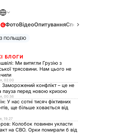
в
Фото
Відео
Опитування
Спецпроєкти
Війна в Укра
 З ПОЛЬЩЕЮ
І БЛОГИ
швілі:
Ми витягли Грузію з
ської трясовини. Нам цього не
ачили
я, 02.00
:
Заморожений конфлікт – це не
а пауза перед новою кризою
я, 00.56
ін:
У нас сотні тисяч фіктивних
нтів, ще більше ховається від
я, 19.27
оров:
Колобок повинен укласти
акт на СВО. Орки помирали б від