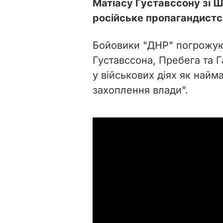
Матіасу Густавссону зі Ш
російське пропагандист
Бойовики "
ДНР" погрожуют
Густавссона, Пребега та Г
у військових діях як найм
захоплення влади".