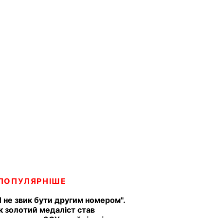
ПОПУЛЯРНІШЕ
Я не звик бути другим номером".
к золотий медаліст став