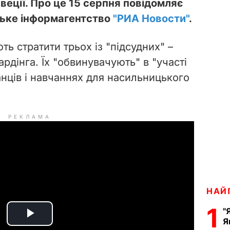
веції. Про це 15 серпня повідомляє
ське інформагентство
"РИА Новости"
.
ь стратити трьох із "підсудних" –
ардінга. Їх "обвинувачують" в "участі
анців і навчаннях для насильницького
РЕКЛАМА
НАЙ
1
"
Я
P