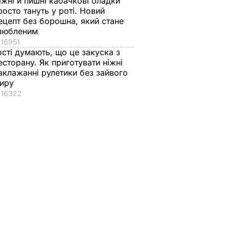
іжні й пишні кабачкові оладки
росто тануть у роті. Новий
ецепт без борошна, який стане
любленим
16951
ості думають, що це закуска з
есторану. Як приготувати ніжні
аклажанні рулетики без зайвого
иру
16322