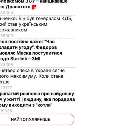
оловкомом ЗСУ – найцікавіше
ро Драпатого
83304
інченко:
Він був генералом КДБ,
кий став українським
ержавником
36900
Ілон постійно каже: "Час
кладати угоду". Федоров
мовляє Маска поступитися
одо Starlink – ЗМІ
33398
 четвер спека в Україні сягне
вого максимуму. Коли стане
егше
23127
рапатий розповів про найдовшу
іч у житті і людину, яка порадила
ому виходити з "котла"
19335
НАЙПОПУЛЯРНІШЕ