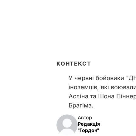
КОНТЕКСТ
У червні бойовики "
іноземців, які воювал
Асліна та Шона Пінне
Брагіма.
Автор
Редакція
"Гордон"