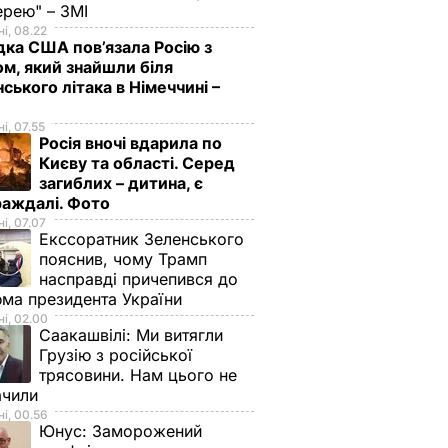
ерею" – ЗМІ
і, 08.22
дка США пов’язала Росію з
м, який знайшли біля
нського літака в Німеччині –
і, 07.55
Росія вночі вдарила по
Києву та області. Серед
загиблих – дитина, є
раждалі. Фото
і, 07.07
Екссоратник Зеленського
пояснив, чому Трамп
насправді причепився до
ма президента України
і, 02.00
Саакашвілі:
Ми витягли
Грузію з російської
трясовини. Нам цього не
ачили
і, 00.56
Юнус:
Заморожений