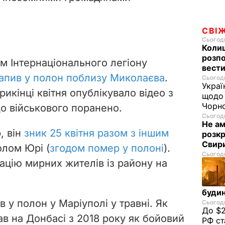
СВІ
Сьогодн
Колиш
розпо
ном Інтернаціонального легіону
вести
рапив у полон поблизу Миколаєва
.
Сьогодн
Украї
икінці квітня опублікувало відео з
щодо 
Чорн
що військового поранено.
Сьогодн
Не а
, він
зник 25 квітня разом з іншим
розкр
Свир
олом Юрі (
згодом помер у полоні
).
Сьогодн
ацію мирних жителів із району на
будин
в у полон у Маріуполі у травні. Як
Сьогодн
До $2
ав на Донбасі з 2018 року як бойовий
РФ ст