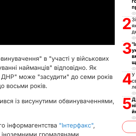
г
п
l
2
З
a
я
д
y
3
"
V
у
в
бвинувачення" в "участі у військових
щ
i
уванні найманців" відповідно. Як
4
У
д ДНР" може "засудити" до семи років
d
с
до восьми років.
л
e
5
Д
дився із висунутими обвинуваченнями,
o
н
й
го інформагентства
"Інтерфакс"
,
д іноземними громадянами