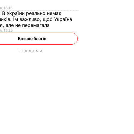
я
я, 16.13
:
В України реально немає
иків. Їм важливо, щоб Україна
я, але не перемагала
я, 15.25
Більше блогів
РЕКЛАМА