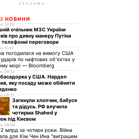
РЕКЛАМА
ЖІ НОВИНИ
і, 10.25
ній очільник МЗС України
вів про дивну манеру Путіна
 телефонні переговори
і, 10.19
на погодилася на вимогу США
ударів по нафтових об'єктах у
ому морі — Bloomberg
і, 09.52
мбасадорка у США. Нардеп
ив, яку посаду може обійняти
иденко
і, 09.31
Загинули хлопчик, бабуся
та дідусь. РФ влучила
чотирма Shahed у
ок під Києвом
і, 09.09
2 млрд за чотири роки. Війна
ала для Кім Чен Ина "виграшем