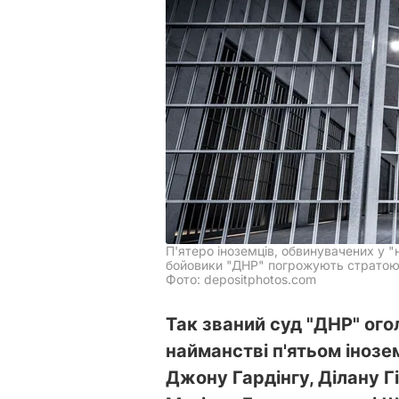
П'ятеро іноземців, обвинувачених у "
бойовики "ДНР" погрожують страто
Фото: depositphotos.com
Так званий суд "ДНР" ого
найманстві п'ятьом інозе
Джону Гардінгу, Ділану Гі