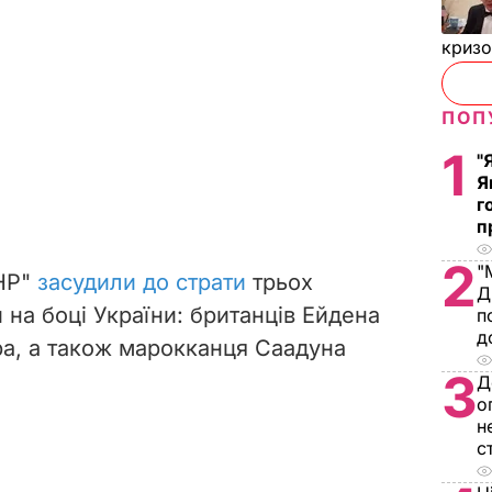
криз
ПОП
1
"
Я
г
п
2
"
ДНР"
засудили до страти
трьох
Д
и на боці України: британців Ейдена
п
д
ра, а також марокканця Саадуна
3
Д
о
н
с