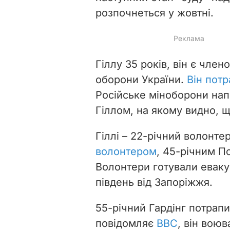
розпочнеться у жовтні.
Гіллу 35 років, він є чле
оборони України.
Він пот
Російське міноборони напр
Гіллом, на якому видно, 
Гіллі – 22-річний волонтер
волонтером
, 45-річним П
Волонтери готували еваку
південь від Запоріжжя.
55-річний Гардінг потрапи
повідомляє
ВВС
, він воюв