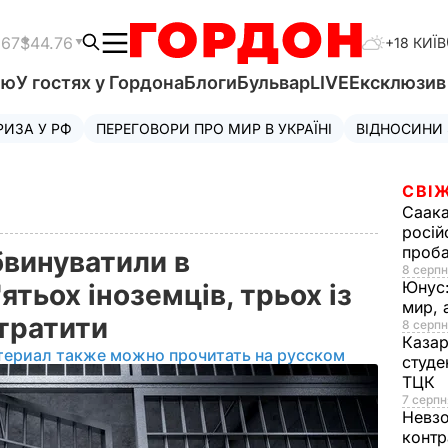
.67
$44.76
+18 КИЇВ
'ю
У гостях у Гордона
Блоги
Бульвар
LIVE
Ексклюзи
РИЗА У РФ
ПЕРЕГОВОРИ ПРО МИР В УКРАЇНІ
ВІДНОСИНИ
СВІЖ
Саака
росій
проб
бвинуватили в
8 серпн
Юнус
ятьох іноземців, трьох із
мир, 
стратити
8 серпн
Казар
териал также можно прочитать на русском
студе
ТЦК
7 серпн
Невз
контр