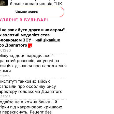
більше ховається від ТЦК
Більше новин
УЛЯРНЕ В БУЛЬВАРІ
Я не звик бути другим номером".
к золотий медаліст став
оловкомом ЗСУ – найцікавіше
ро Драпатого
61390
Мішуня, доця народилася!"
рапатий розповів, як уночі на
озиціях дізнався про народження
оньки
51252
 інституті танкових військ
озповіли про особливу рису
арактеру головкома Драпатого
25913
одайте це в кожну банку – й
гірки під капроновою кришкою
е перекиснуть. Рецепт без