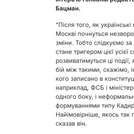
Бацман.
"Після того, як українські
Москві почнуться незворо
зміни. Тобто слідкуємо з
стане тригером цієї усієї 
розвиватимуться ці події,
бій між такими, скажімо, 
кого записано в конституці
наприклад, ФСБ і міністер
одного боку, і неформаль
формуваннями типу Кадиро
Найімовірніше, якось так 
сказав він.