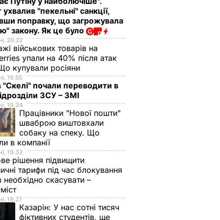
ає Путіну у найболючіше".
 ухвалив "пекельні" санкції,
вши поправку, що загрожувала
ю" закону. Як це було
і, 20.22
жі військових товарів на
erries упали на 40% після атак
Що купували росіяни
і, 19.55
в "Скелі" почали переводити в
підрозділи ЗСУ – ЗМІ
і, 19.34
Працівники "Нової пошти"
шваброю виштовхали
собаку на спеку. Що
ли в компанії
і, 19.32
ве рішення підвищити
ничні тарифи під час блокування
в необхідно скасувати –
оміст
і, 19.27
Казарін:
У нас сотні тисяч
фіктивних студентів, ще