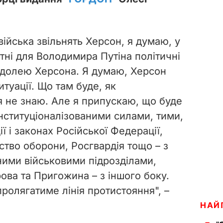
 війська звільнять Херсон, я думаю, у
тні для Володимира Путіна політичні
а долею Херсона. Я думаю, Херсон
ситуації. Що там буде, як
 я не знаю. Але я припускаю, що буде
інституціоналізованими силами, тими,
ї і законах Російської Федерації,
ство оборони, Росгвардія тощо – з
ними військовими підрозділами,
ва та Пригожина – з іншого боку.
пролягатиме лінія протистояння", –
НАЙ