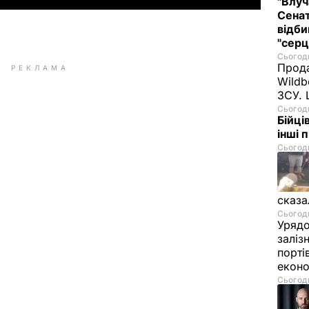
"Влуч
Сенат
відби
"серц
Сьогодн
Прода
РЕКЛАМА
Wildb
ЗСУ. 
Сьогодн
Бійці
інші 
Сьогодн
сказа
Сьогодн
Урядо
заліз
порті
екон
Сьогодн