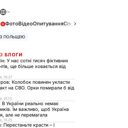
в
Фото
Відео
Опитування
Спецпроєкти
Війна в Укра
 З ПОЛЬЩЕЮ
І БЛОГИ
ін:
У нас сотні тисяч фіктивних
нтів, ще більше ховається від
я, 19.27
оров:
Колобок повинен укласти
акт на СВО. Орки помирали б від
я
я, 16.13
:
В України реально немає
иків. Їм важливо, щоб Україна
я, але не перемагала
я, 15.25
н:
Перестаньте красти – і