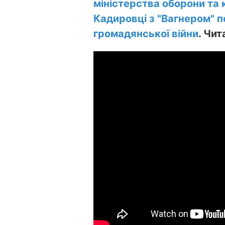
міністерства оборони та 
Кадировці з "Вагнером" 
громадянської війни
. Чит