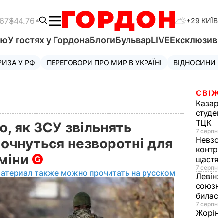
.67
$44.76
+29 КИЇВ
'ю
У гостях у Гордона
Блоги
Бульвар
LIVE
Ексклюзи
РИЗА У РФ
ПЕРЕГОВОРИ ПРО МИР В УКРАЇНІ
ВІДНОСИНИ
СВІЖ
Казар
студе
ТЦК
о, як ЗСУ звільнять
7 серпн
Невз
почнуться незворотні для
контр
зміни
щаст
7 серпн
материал также можно прочитать на русском
Левін
союзн
билас
7 серпн
Жорі