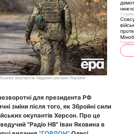
демот
нижч
7 серпн
Совс
війсь
проте
Міно
7 серпн
йських окупантів південні регіони України
 незворотні для президента РФ
ні зміни після того, як Збройні сили
ійських окупантів Херсон. Про це
 ведучий "Радіо НВ" Іван Яковина в
орці видання
"ГОРДОН"
Олесі