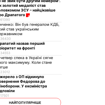
Я не звик бути другим номером".
к золотий медаліст став
оловкомом ЗСУ – найцікавіше
ро Драпатого
61390
інченко:
Він був генералом КДБ,
кий став українським
ержавником
36430
рапатий назвав перший
ріоритет на фронті
34553
 четвер спека в Україні сягне
вого максимуму. Коли стане
егше
23012
жерело з ОП відкинуло
овернення Федорова до
іноборони. У ексміністра
ідповіли
17501
НАЙПОПУЛЯРНІШЕ