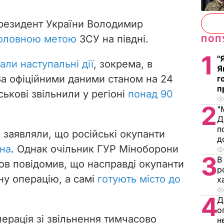
резидент України Володимир
головною метою
ЗСУ на півдні.
ПОП
1
"
али наступальні дії
, зокрема, в
Я
За офіційними даними станом на 24
г
п
ськові звільнили у регіоні
понад 90
2
"
Д
п
 заявляли, що російські окупанти
д
она
. Однак очільник ГУР Міноборони
3
В
ов повідомив, що насправді окупанти
р
ну операцію, а самі
готують місто до
х
4
Д
о
ерація зі звільнення тимчасово
н