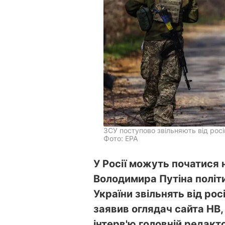
ЗСУ поступово звільняють від росі
Фото: EPA
У Росії можуть початися
Володимира Путіна політич
України звільнять від рос
заявив оглядач сайта НВ,
інтерв'ю головній редакт