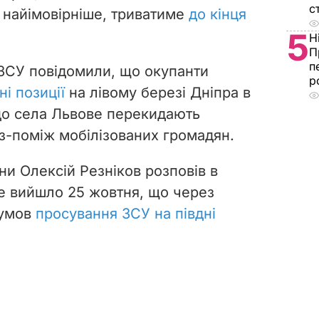
с
 найімовірніше, триватиме
до кінця
5
Н
П
п
 ЗСУ повідомили, що окупанти
р
і позиції
на лівому березі Дніпра в
 до села Львове перекидають
із-поміж мобілізованих громадян.
ни Олексій Резніков розповів в
ке вийшло 25 жовтня, що через
 умов
просування ЗСУ на півдні