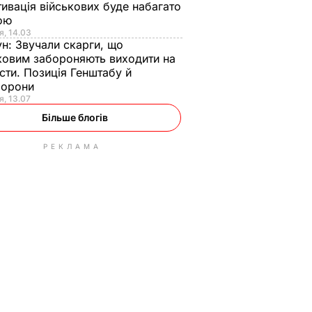
ивація військових буде набагато
ою
я, 14.03
ун:
Звучали скарги, що
ковим забороняють виходити на
сти. Позиція Генштабу й
борони
я, 13.07
Більше блогів
РЕКЛАМА