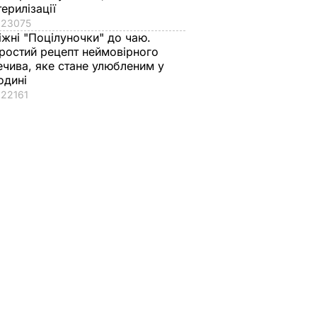
терилізації
23075
іжні "Поцілуночки" до чаю.
ростий рецепт неймовірного
ечива, яке стане улюбленим у
одині
22161