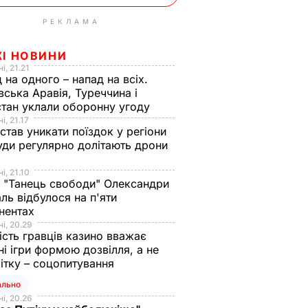
РЕКЛАМА
ЖІ НОВИНИ
і, 21.21
 на одного – напад на всіх.
вська Аравія, Туреччина і
тан уклали оборонну угоду
і, 21.17
 став уникати поїздок у регіони
уди регулярно долітають дрони
і, 21.10
 "Танець свободи" Олександри
ль відбулося на п'яти
нентах
і, 20.29
ість гравців казино вважає
ні ігри формою дозвілля, а не
ітку – соцопитування
ально
і, 20.26