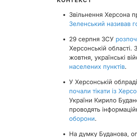
КОНТЕКСТ
Звільнення Херсона п
Зеленський називав 
29 серпня ЗСУ
розпоч
Херсонській області. 
жовтня, українські вій
населених пунктів
.
У Херсонській облраді
почали тікати із Херс
України Кирило Будан
проводять інформацій
оборони
.
На думку Буданова, оп