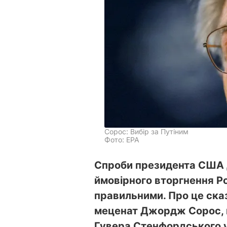
Сорос: Вибір за Путіним
Фото: ЕРА
Спроби президента США 
ймовірного вторгнення Рос
правильними. Про це ска
меценат Джордж Сорос, в
Гувера Стенфордського ун