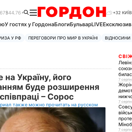
.67
$44.76
+32 КИЇВ
'ю
У гостях у Гордона
Блоги
Бульвар
LIVE
Ексклюзи
РИЗА У РФ
ПЕРЕГОВОРИ ПРО МИР В УКРАЇНІ
ВІДНОСИНИ
СВІЖ
Левін
союзн
билас
 на Україну, його
7 серпн
Жорі
анням буде розширення
демот
співпраці – Сорос
нижч
7 серпн
ериал также можно прочитать на русском
Совс
війсь
проте
Міно
7 серпн