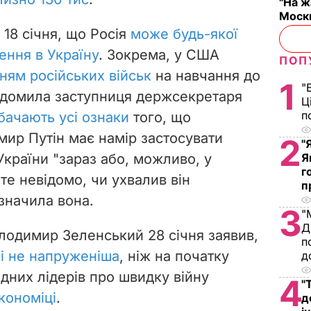
"На ж
Москв
 18 січня, що Росія
може будь-якої
ення в Україну
. Зокрема, у США
ПОП
ням російських військ
на навчання до
1
"
відомила заступниця держсекретаря
Ц
п
бачають усі ознаки
того, що
ир Путін має намір застосувати
2
"
України "зараз або, можливо, у
Я
г
те невідомо, чи ухвалив він
п
значила вона.
3
"
Д
лодимир Зеленський 28 січня заявив,
п
ні не напруженіша
, ніж на початку
д
ідних лідерів про швидку війну
4
"
кономіці
.
д