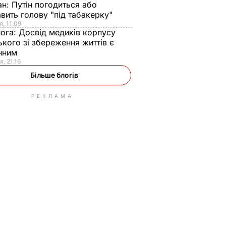
ан:
Путін погодиться або
авить голову "під табакерку"
я, 11.09
нога:
Досвід медиків корпусу
ького зі збереження життів є
інним
я, 21.16
Більше блогів
РЕКЛАМА