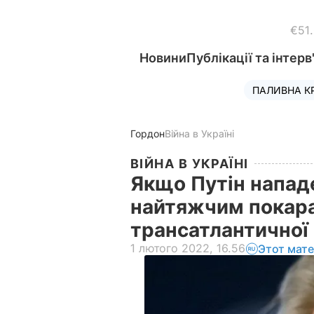
€51
Новини
Публікації та інтерв
ПАЛИВНА К
Гордон
Війна в Україні
ВІЙНА В УКРАЇНІ
Якщо Путін нападе
найтяжчим покар
трансатлантичної 
1 лютого 2022, 16.56
Этот мат