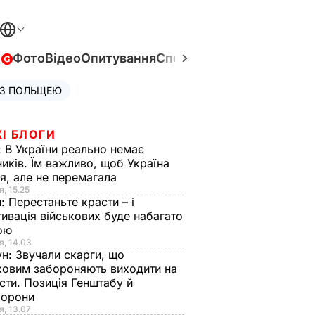
в
Фото
Відео
Опитування
Спецпроєкти
Війна в Укра
 З ПОЛЬЩЕЮ
І БЛОГИ
:
В України реально немає
иків. Їм важливо, щоб Україна
я, але не перемагала
я, 15.25
н:
Перестаньте красти – і
ивація військових буде набагато
ою
я, 14.03
ун:
Звучали скарги, що
ковим забороняють виходити на
сти. Позиція Генштабу й
борони
я, 13.07