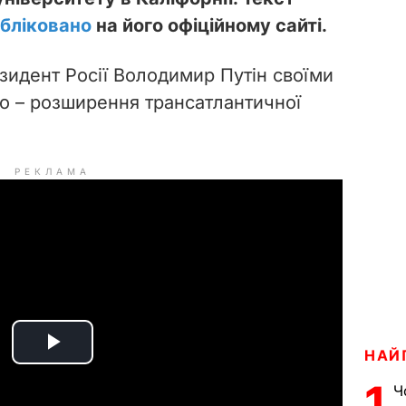
бліковано
на його офіційному сайті.
зидент Росії Володимир Путін своїми
о – розширення трансатлантичної
РЕКЛАМА
НАЙ
P
1
Ч
l