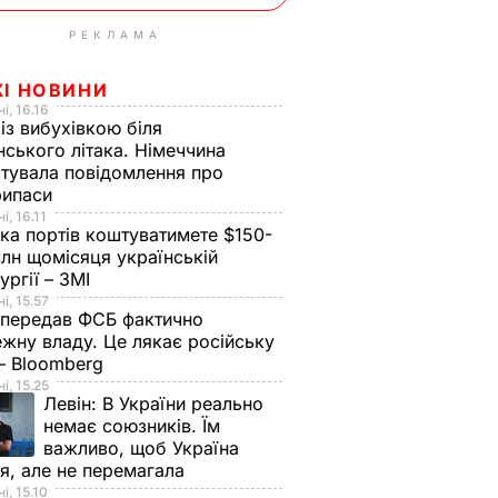
РЕКЛАМА
ЖІ НОВИНИ
і, 16.16
із вибухівкою біля
нського літака. Німеччина
тувала повідомлення про
рипаси
і, 16.11
ка портів коштуватимете $150-
лн щомісяця українській
ургії – ЗМІ
і, 15.57
 передав ФСБ фактично
жну владу. Це лякає російську
 – Bloomberg
і, 15.25
Левін:
В України реально
немає союзників. Їм
важливо, щоб Україна
я, але не перемагала
і, 15.10