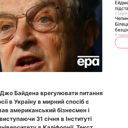
Ейдм
підст
7 серпн
Чепи
Білец
безц
6 серпн
Джо Байдена врегулювати питання
ії в Україну в мирний спосіб є
зав американський бізнесмен і
иступаючи 31 січня в Інституті
іверситету в Каліфорнії. Текст