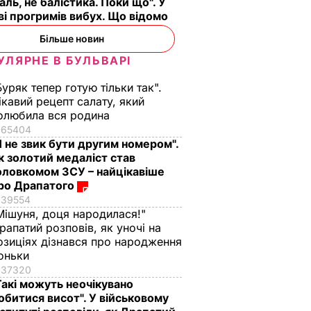
аль, не балістика. Поки що". У
і прогримів вибух. Що відомо
Більше новин
УЛЯРНЕ В БУЛЬВАРІ
Буряк тепер готую тільки так".
ікавий рецепт салату, який
олюбила вся родина
65404
Я не звик бути другим номером".
к золотий медаліст став
оловкомом ЗСУ – найцікавіше
ро Драпатого
39554
Мішуня, доця народилася!"
рапатий розповів, як уночі на
озиціях дізнався про народження
оньки
37320
Такі можуть неочікувано
обитися висот". У військовому