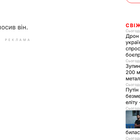
СВІ
лосив він.
Сьогодн
Дрон 
РЕКЛАМА
украї
спрос
боєп
Сьогодн
Зупин
200 м
метал
Сьогодн
Путін
безме
еліту
Сьогодн
билас
Сьогодн