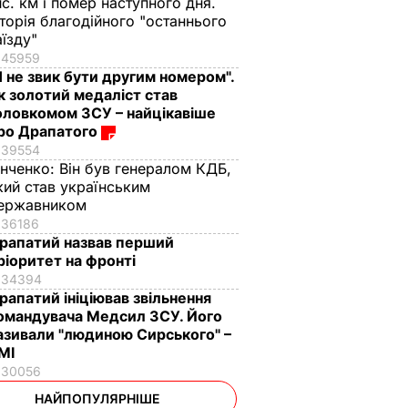
ис. км і помер наступного дня.
сторія благодійного "останнього
аїзду"
45959
Я не звик бути другим номером".
к золотий медаліст став
оловкомом ЗСУ – найцікавіше
ро Драпатого
39554
інченко:
Він був генералом КДБ,
кий став українським
ержавником
36186
рапатий назвав перший
ріоритет на фронті
34394
рапатий ініціював звільнення
омандувача Медсил ЗСУ. Його
азивали "людиною Сирського" –
МІ
30056
НАЙПОПУЛЯРНІШЕ