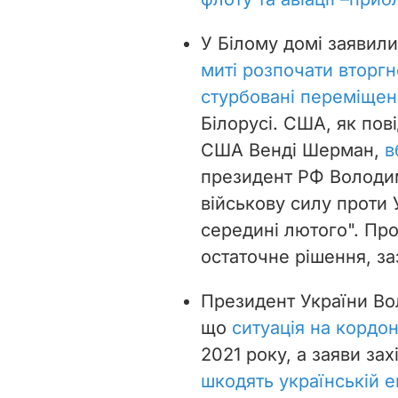
У Білому домі заявили
миті розпочати вторгн
стурбовані переміщен
Білорусі. США, як по
США Венді Шерман,
в
президент РФ Володим
військову силу проти 
середині лютого". Про
остаточне рішення, за
Президент України Во
що
ситуація на кордо
2021 року, а заяви зах
шкодять українській е