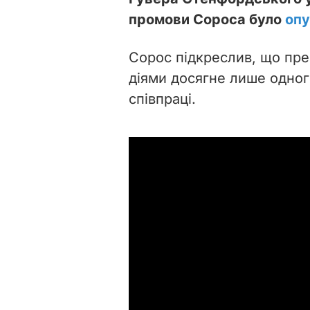
промови Сороса було
опу
Сорос підкреслив, що пре
діями досягне лише одног
співпраці.