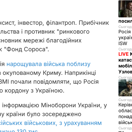
посил
нсист, інвестор, філантроп. Прибічник
Сьогодн
пільства і противник "ринкового
Росія
украї
сновник мережі благодійних
ISW
як "Фонд Сороса".
Сьогодн
LIVE
катас
сія
нарощувала війська поблизу
мобіл
Узлов
в окупованому Криму. Наприкінці
Сьогодн
ЗМІ почали повідомляти, що Росія
о кордону з Україною.
Сьогодн
а інформацією Міноборони України, у
Керів
облас
ону країни було зосереджено
понад
сійських військових, з урахуванням
війсь
Сьогодн
изно 130 тис
.