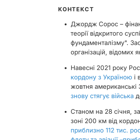
КОНТЕКСТ
Джордж Сорос
–
фіна
теорії відкритого сус
фундаменталізму". За
організацій, відомих 
Навесні 2021 року Ро
кордону з Україною
і 
жовтня американські 
знову стягує війська
д
Станом на 28 січня, з
зоні 200 км від корд
приблизно 112 тис. ро
флоту та авіації –
прибл