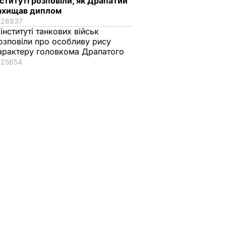
нституті розповіли, як Драпатий
ахищав диплом
28837
 інституті танкових військ
озповіли про особливу рису
арактеру головкома Драпатого
25654