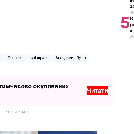
і
з
5
В
р
х
я
Політика
співпраця
Володимир Путін
 тимчасово окупованих
Читати
РЕКЛАМА