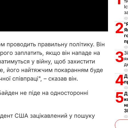
т
І
a
з
2
y
"
Я
г
V
п
м проводить правильну політику. Він
i
3
орого заплатить, якщо він нападе на
З
я
атимуться у війну, щоб захистити
d
д
де, його найтяжчим покаранням буде
4
e
Д
ої співпраці", – сказав він.
п
o
5
айден не піде на односторонні
Д
к
н
З
идент США зацікавлений у пошуку