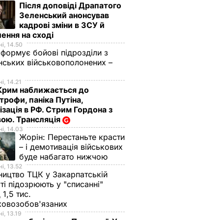
Після доповіді Драпатого
Зеленський анонсував
кадрові зміни в ЗСУ й
ення на сході
і, 14.50
 формує бойові підрозділи з
нських військовополонених –
і, 14.21
Крим наближається до
трофи, паніка Путіна,
ізація в РФ. Стрим Гордона з
ою. Трансляція
і, 14.03
Жорін:
Перестаньте красти
– і демотивація військових
буде набагато нижчою
і, 13.52
ництво ТЦК у Закарпатській
ті підозрюють у "списанні"
 1,5 тис.
ковозобов'язаних
і, 13.19