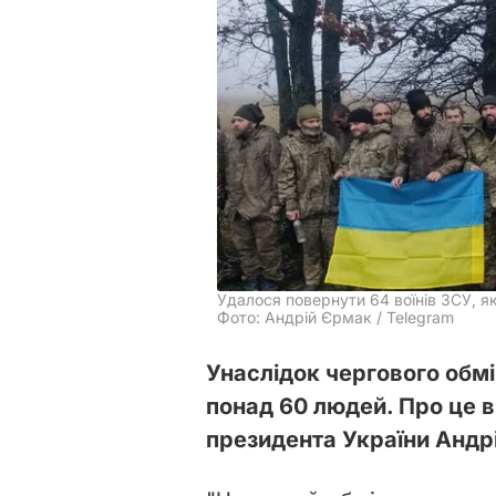
Удалося повернути 64 воїнів ЗСУ, 
Фото: Андрій Єрмак / Telegram
Унаслідок чергового обм
понад 60 людей. Про це 
президента України Андр