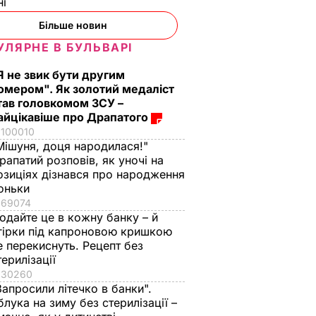
ні
Більше новин
УЛЯРНЕ В БУЛЬВАРІ
Я не звик бути другим
омером". Як золотий медаліст
тав головкомом ЗСУ –
айцікавіше про Драпатого
100010
Мішуня, доця народилася!"
рапатий розповів, як уночі на
озиціях дізнався про народження
оньки
69074
одайте це в кожну банку – й
гірки під капроновою кришкою
е перекиснуть. Рецепт без
терилізації
30260
Запросили літечко в банки".
блука на зиму без стерилізації –