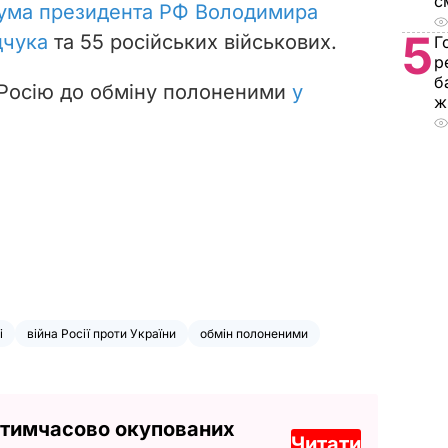
с
ума президента РФ Володимира
5
дчука
та 55 російських військових.
Г
р
б
 Росію до обміну полоненими
у
ж
і
війна Росії проти України
обмін полоненими
 тимчасово окупованих
Читати