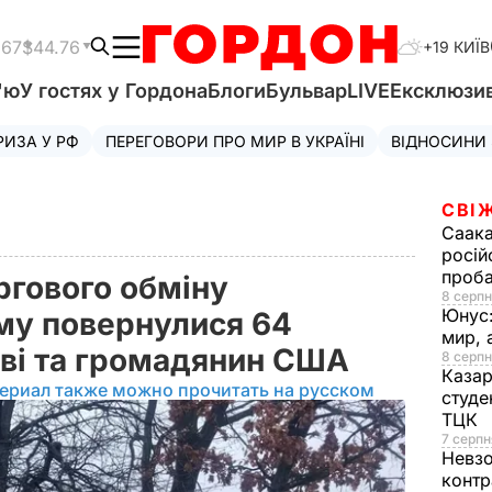
.67
$44.76
+19 КИЇВ
'ю
У гостях у Гордона
Блоги
Бульвар
LIVE
Ексклюзи
РИЗА У РФ
ПЕРЕГОВОРИ ПРО МИР В УКРАЇНІ
ВІДНОСИНИ
СВІ
Саака
росій
проб
ргового обміну
8 серпн
Юнус
му повернулися 64
мир, 
кові та громадянин США
8 серпн
Казар
ериал также можно прочитать на русском
студе
ТЦК
7 серпн
Невз
контр