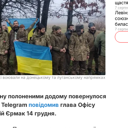
щаст
7 серпн
Левін
союзн
билас
7 серпн
які воювали на донецькому та луганському напрямках
іну полоненими додому повернулося
в Telegram
повідомив
глава Офісу
ій Єрмак 14 грудня.