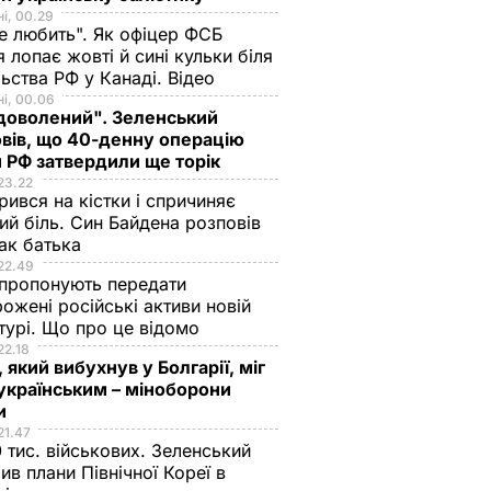
і, 00.29
не любить". Як офіцер ФСБ
 лопає жовті й сині кульки біля
ьства РФ у Канаді. Відео
і, 00.06
доволений". Зеленський
вів, що 40-денну операцію
 РФ затвердили ще торік
23.22
ився на кістки і спричиняє
ий біль. Син Байдена розповів
ак батька
22.49
пропонують передати
ожені російські активи новій
турі. Що про це відомо
22.18
 який вибухнув у Болгарії, міг
українським – міноборони
ни
21.47
 тис. військових. Зеленський
ив плани Північної Кореї в