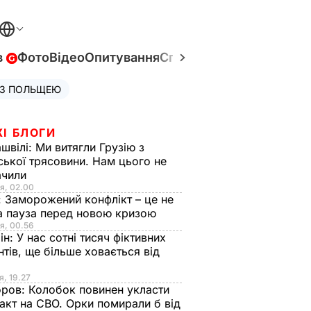
в
Фото
Відео
Опитування
Спецпроєкти
Війна в Укр
 З ПОЛЬЩЕЮ
ЖІ БЛОГИ
швілі:
Ми витягли Грузію з
ської трясовини. Нам цього не
ачили
я, 02.00
:
Заморожений конфлікт – це не
а пауза перед новою кризою
я, 00.56
ін:
У нас сотні тисяч фіктивних
нтів, ще більше ховається від
я, 19.27
оров:
Колобок повинен укласти
акт на СВО. Орки помирали б від