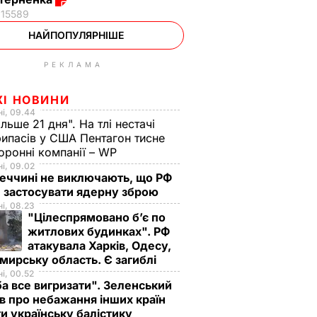
15589
НАЙПОПУЛЯРНІШЕ
РЕКЛАМА
ЖІ НОВИНИ
і, 09.44
ільше 21 дня". На тлі нестачі
ипасів у США Пентагон тисне
оронні компанії – WP
і, 09.02
еччині не виключають, що РФ
 застосувати ядерну зброю
і, 08.23
"Цілеспрямовано бʼє по
житлових будинках". РФ
атакувала Харків, Одесу,
ирську область. Є загиблі
і, 00.52
а все вигризати". Зеленський
в про небажання інших країн
и українську балістику