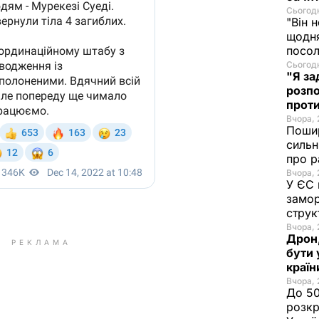
Сьогодн
"Він 
щодня
посол
Сьогодн
"Я за
розпо
проти
Вчора, 
Пошир
сильн
про р
Вчора, 
У ЄС 
замор
струк
Вчора, 
Дрон,
РЕКЛАМА
бути 
краї
Вчора, 
До 50
розкр