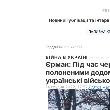
€51
Новини
Публікації та інтерв
ПАЛИВНА К
Гордон
Війна в Україні
ВІЙНА В УКРАЇНІ
Єрмак: Під час че
полоненими додо
українські війсь
14 грудня 2022, 12.57
Этот мат