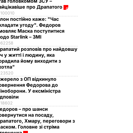
тав головкомом ЗСУ –
айцікавіше про Драпатого
100010
Ілон постійно каже: "Час
кладати угоду". Федоров
мовляє Маска поступитися
одо Starlink – ЗМІ
62258
рапатий розповів про найдовшу
іч у житті і людину, яка
орадила йому виходити з
котла"
23520
жерело з ОП відкинуло
овернення Федорова до
іноборони. У ексміністра
ідповіли
18602
едоров – про шанси
овернутися на посаду,
рапатого, Хмару, переговори з
аском. Головне зі стріма
терненка