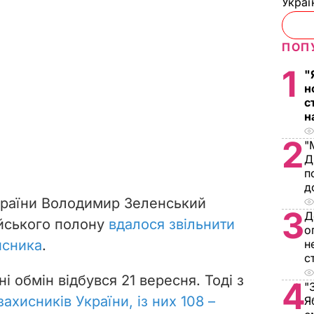
Украї
ПОП
1
"
н
с
н
2
"
Д
п
д
країни Володимир Зеленський
3
Д
ійського полону
вдалося звільнити
о
н
исника
.
с
і обмін відбувся 21 вересня. Тоді з
4
"
захисників України, із них 108 –
Я