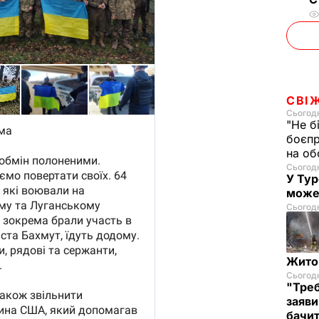
СВІ
Сьогодн
"Не б
боєпр
на об
Сьогодн
У Тур
може
Сьогодн
Житом
Сьогодн
"Треб
заяви
бачит