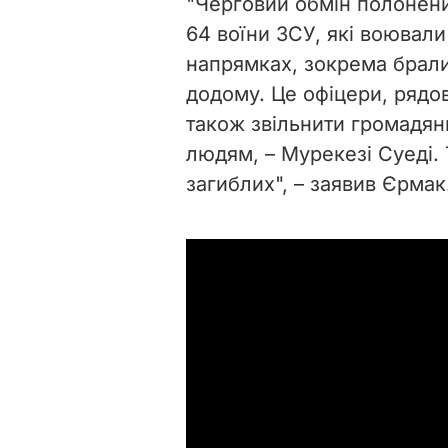
"Черговий обмін полонен
64 воїни ЗСУ, які воювал
напрямках, зокрема брали 
додому. Це офіцери, рядов
також звільнити громадя
людям, – Мурекезі Суеді.
загиблих", – заявив Єрмак