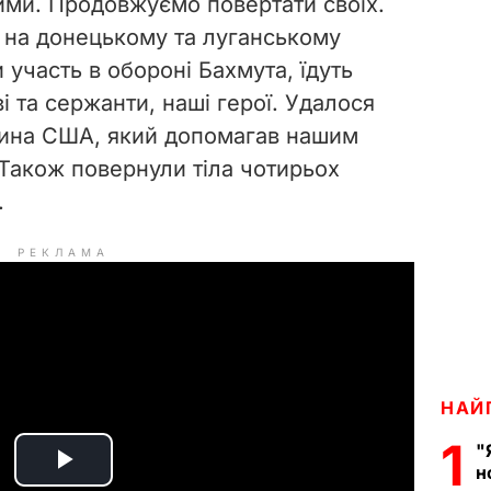
ими. Продовжуємо повертати своїх.
и на донецькому та луганському
участь в обороні Бахмута, їдуть
і та сержанти, наші герої. Удалося
нина США, який допомагав нашим
 Також повернули тіла чотирьох
.
РЕКЛАМА
НАЙ
1
"
н
P