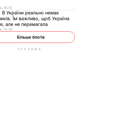
я
я, 16.13
:
В України реально немає
иків. Їм важливо, щоб Україна
я, але не перемагала
я, 15.25
Більше блогів
РЕКЛАМА