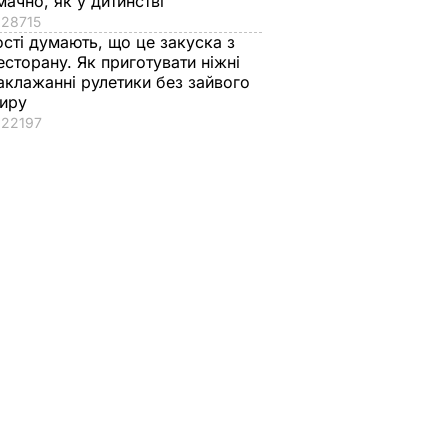
мачно, як у дитинстві
28715
ості думають, що це закуска з
есторану. Як приготувати ніжні
аклажанні рулетики без зайвого
иру
22197