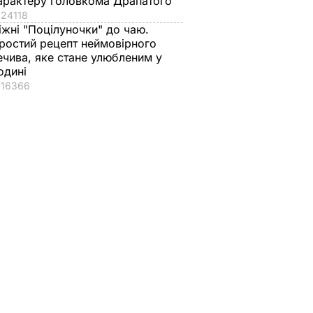
арактеру головкома Драпатого
24118
іжні "Поцілуночки" до чаю.
ростий рецепт неймовірного
ечива, яке стане улюбленим у
одині
16366