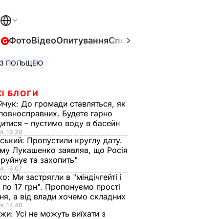
в
Фото
Відео
Опитування
Спецпроєкти
Війна в Укра
 З ПОЛЬЩЕЮ
І БЛОГИ
йчук:
До громади ставляться, як
повносправних. Будете гарно
итися – пустимо воду в басейн
я, 16.30
ський:
Пропустили круглу дату.
ому Лукашенко заявляв, що Росія
зруйнує та захопить"
я, 16.07
ко:
Ми застрягли в "міндічгейті і
 по 17 грн". Пропонуємо прості
ня, а від влади хочемо складних
я, 14.48
нжи:
Усі не можуть виїхати з