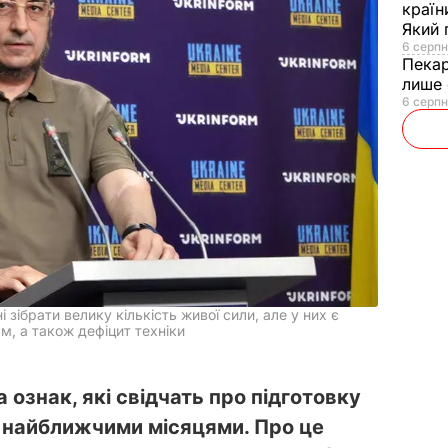
країн
Який 
6 серпн
Пека
лише 
6 серпн
і зібрати велику кількість живої сили, але у них є
м, а також дефіцит техніки
а ознак, які свідчать про підготовку
ні найближчими місяцями. Про це