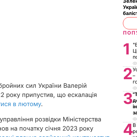
Зелен
Украї
баліс
ПОП
1
"
Ц
п
2
У
–
г
ройних сил України Валерій
3
2 року припустив, що ескалація
"
д
тися в лютому
.
і
з
управління розвідки Міністерства
4
В
ов на початку січня 2023 року
р