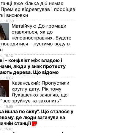
ганці вже кілька діб немає
 Прем'єр відреагував і пообіцяв
кі висновки
і, 16.30
Матвійчук:
До громади
ставляться, як до
неповносправних. Будете
 поводитися – пустимо воду в
йн
і, 16.12
ві – конфлікт між владою і
нами, люди у знак протесту
ають дерева. Що відомо
і, 16.07
Казанський:
Пропустили
круглу дату. Рік тому
Лукашенко заявляв, що
 "все зруйнує та захопить"
і, 15.55
са йшла по склу". Що сталося у
евому, де люди загинули на
ничній станції
і, 15.05