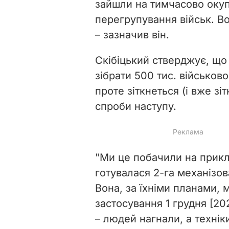
зайшли на тимчасово окуп
перегрупування військ. В
– зазначив він.
Скібіцький стверджує, що
зібрати 500 тис. військов
проте зіткнеться (і вже з
спроби наступу.
"Ми це побачили на приклад
готувалася 2-га механізова
Вона, за їхніми планами, 
застосування 1 грудня [2
– людей нагнали, а техніки