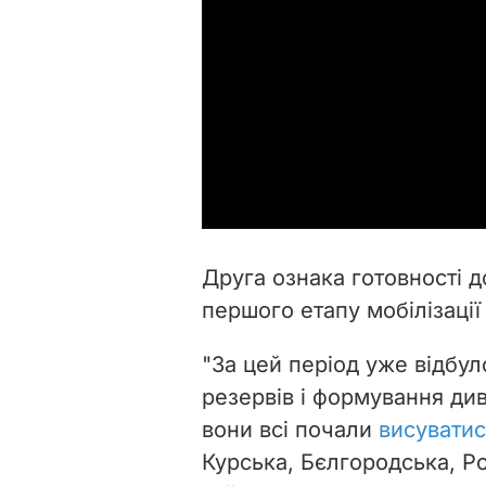
Друга ознака готовності д
першого етапу мобілізаці
"За цей період уже відбул
резервів і формування диві
вони всі почали
висуватис
Курська, Бєлгородська, Ро