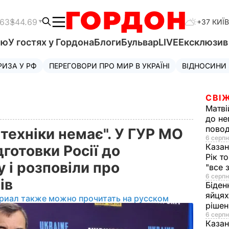
.63
$44.69
+37 КИЇВ
'ю
У гостях у Гордона
Блоги
Бульвар
LIVE
Ексклюзи
РИЗА У РФ
ПЕРЕГОВОРИ ПРО МИР В УКРАЇНІ
ВІДНОСИНИ
СВІЖ
Матві
до не
повод
 техніки немає". У ГУР МО
6 серпн
Казан
дготовки Росії до
Рік т
 і розповіли про
"все 
6 серпн
ів
Біден
яйцях
риал также можно прочитать на русском
рішен
6 серпн
Каза