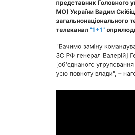
представник Головного у
МО) України Вадим Скібіц
загальнонаціонального т
телеканал
"1+1"
оприлюдн
"Бачимо заміну командува
ЗС РФ генерал Валерій] 
[об'єднаного угруповання р
усю повноту влади", – наг