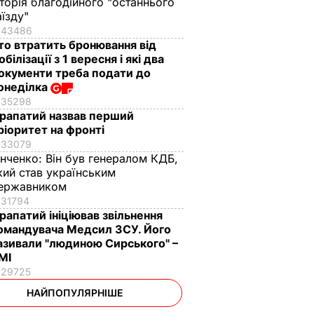
сторія благодійного "останнього
аїзду"
43486
то втратить бронювання від
обілізації з 1 вересня і які два
окументи треба подати до
онеділка
35298
рапатий назвав перший
ріоритет на фронті
33079
інченко:
Він був генералом КДБ,
кий став українським
ержавником
31794
рапатий ініціював звільнення
омандувача Медсил ЗСУ. Його
азивали "людиною Сирського" –
МІ
29725
НАЙПОПУЛЯРНІШЕ