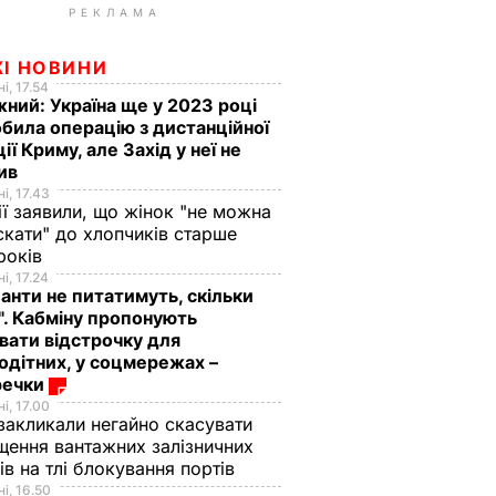
РЕКЛАМА
ЖІ НОВИНИ
і, 17.54
ний: Україна ще у 2023 році
била операцію з дистанційної
ції Криму, але Захід у неї не
рив
і, 17.43
ії заявили, що жінок "не можна
скати" до хлопчиків старше
 років
і, 17.24
анти не питатимуть, скільки
". Кабміну пропонують
вати відстрочку для
одітних, у соцмережах –
речки
і, 17.00
закликали негайно скасувати
щення вантажних залізничних
ів на тлі блокування портів
і, 16.50