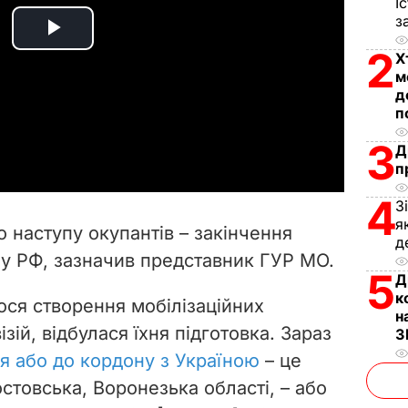
І
з
P
2
Х
м
l
д
п
a
3
Д
y
п
4
З
V
я
о наступу окупантів – закінчення
д
i
ї у РФ, зазначив представник ГУР МО.
5
Д
d
к
ося створення мобілізаційних
н
e
зій, відбулася їхня підготовка. Зараз
З
я або до кордону з Україною
– це
o
стовська, Воронезька області, – або