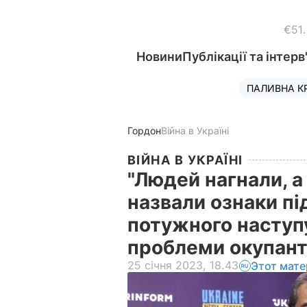
€51
Новини
Публікації та інтерв
ПАЛИВНА К
Гордон
Війна в Україні
ВІЙНА В УКРАЇНІ
"Людей нагнали, а
назвали ознаки пі
потужного наступу
проблеми окупант
25 січня 2023, 18.43
Этот мате