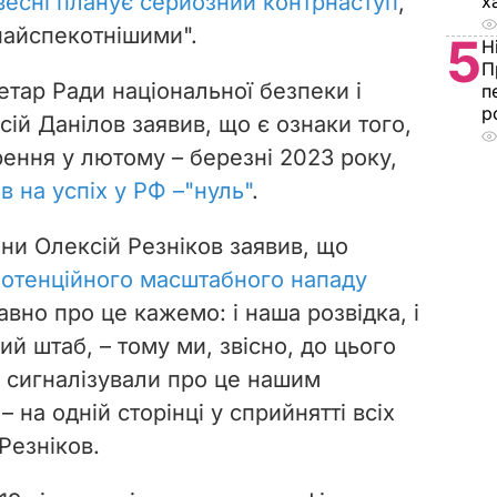
весні планує серйозний контрнаступ
,
х
"найспекотнішими".
5
Н
П
етар Ради національної безпеки і
п
р
ій Данілов заявив, що є ознаки того,
трення у лютому
–
березні 2023 року,
в на успіх у РФ
–
"нуль"
.
они Олексій Резніков заявив, що
 потенційного масштабного нападу
авно про це кажемо: і наша розвідка, і
ний штаб,
–
тому ми, звісно, до цього
, сигналізували про це нашим
 на одній сторінці у сприйнятті всіх
 Резніков.