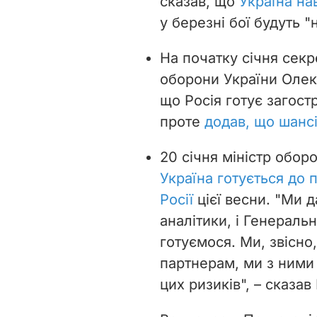
сказав, що
Україна на
у березні бої будуть 
На початку січня секр
оборони України Олекс
що Росія готує загос
проте
додав, що шансі
20 січня міністр обор
Україна готується до
Росії
цієї весни. "Ми д
аналітики, і Генераль
готуємося. Ми, звісно
партнерам, ми з ними –
цих ризиків", – сказав