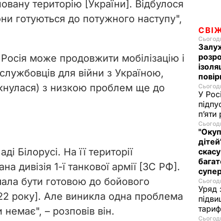
овану територію [України]. Відбулося
они готуються до потужного наступу",
СВІ
Сьогодн
Залуж
розро
 Росія може продовжити мобілізацію і
ізоля
ослужбовців для війни з Україною,
пові
іткнулася) з низкою проблем ще до
Сьогодн
У Рос
підпу
п’яти
Сьогодн
"Окуп
дітей
і Білорусі. На її території
скасу
багат
на дивізія 1-ї танкової армії [ЗС РФ].
супе
мала бути готовою до бойового
Сьогодн
Уряд 
022 року]. Але виникла одна проблема
підви
тариф
 немає", – розповів він.
Сьогодн