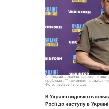
Скібіцький зазначає, що росіяни здатн
проблеми з її навчанням і розміщення
Фото: mediacenter.org.ua
В Україні виділяють кільк
Росії до наступу в Украї