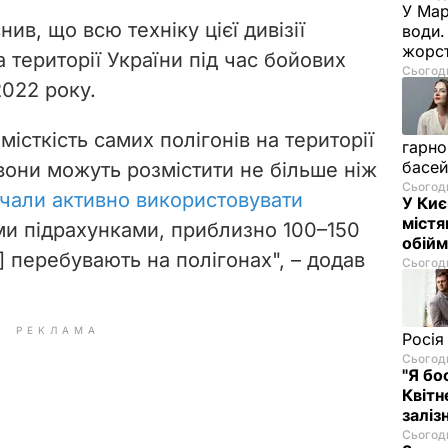
У Мар
в, що всю техніку цієї дивізії
води.
жорст
 території України під час бойових
Сьогодн
2022 року.
місткість самих полігонів на території
гарно
басе
вони можуть розмістити не більше ніж
Сьогодн
чали активно використовувати
У Киє
містя
ими підрахунками, приблизно 100
–
150
обійм
н] перебувають на полігонах", – додав
Сьогодн
РЕКЛАМА
Росія
Сьогодн
"Я бо
Квітн
заліз
Сьогодн