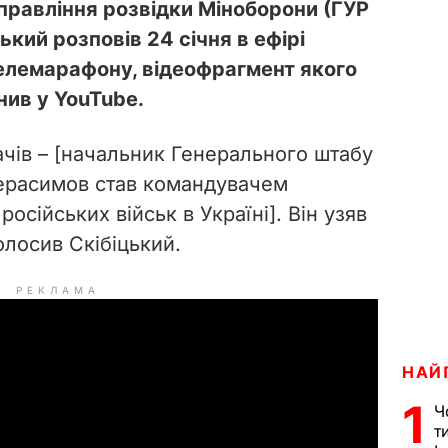
правління розвідки Міноборони (ГУР
ький розповів 24 січня в ефірі
елемарафону, відеофрагмент якого
ив у YouTube.
чів – [начальник Генерального штабу
Герасимов став командувачем
осійських військ в Україні]. Він узяв
олосив Скібіцький.
РЕКЛАМА
НАЙ
1
Ч
т