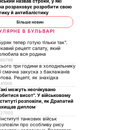
ський назвав строки, у які
на розраховує розробити свою
тику й антибалістику
Більше новин
УЛЯРНЕ В БУЛЬВАРІ
Буряк тепер готую тільки так".
ікавий рецепт салату, який
олюбила вся родина
60796
сього три години в холодильнику
 і смачна закуска з баклажанів
отова. Рецепт, як знахідка
41005
Такі можуть неочікувано
обитися висот". У військовому
нституті розповіли, як Драпатий
ахищав диплом
27003
 інституті танкових військ
озповіли про особливу рису