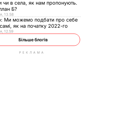
и чи в села, як нам пропонують.
план Б?
я, 13.58
р:
Ми можемо подбати про себе
самі, як на початку 2022-го
я, 12.59
Більше блогів
РЕКЛАМА