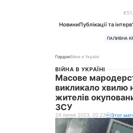
€51
Новини
Публікації та інтерв
ПАЛИВНА К
Гордон
Війна в Україні
ВІЙНА В УКРАЇНІ
Масове мародерст
викликало хвилю 
жителів окуповани
ЗСУ
24 липня 2023, 20.23
Этот мат