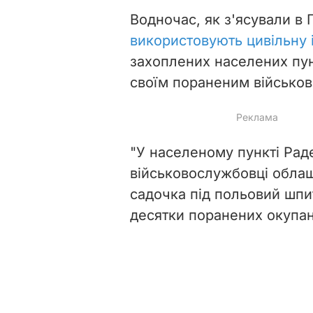
Водночас, як з'ясували в Г
використовують цивільну 
захоплених населених пун
своїм пораненим військо
"У населеному пункті Раде
військовослужбовці облаш
садочка під польовий шпи
десятки поранених окупант