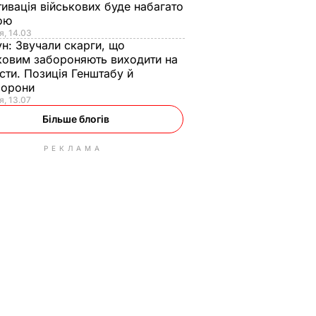
ивація військових буде набагато
ою
я, 14.03
ун:
Звучали скарги, що
ковим забороняють виходити на
сти. Позиція Генштабу й
борони
я, 13.07
Більше блогів
РЕКЛАМА