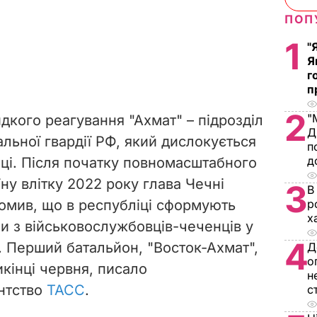
ПОП
1
"
Я
г
п
2
"
дкого реагування "Ахмат" – підрозділ
Д
альної гвардії РФ, який дислокується
п
д
іці. Після початку повномасштабного
ну влітку 2022 року глава Чечні
3
В
омив, що в республіці сформують
р
х
и з військовослужбовців-чеченців у
4
. Перший батальйон, "Восток-Ахмат",
Д
о
кінці червня, писало
н
нтство
ТАСС
.
с