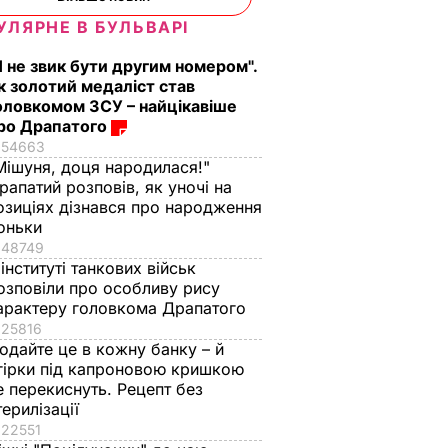
УЛЯРНЕ В БУЛЬВАРІ
Я не звик бути другим номером".
к золотий медаліст став
оловкомом ЗСУ – найцікавіше
ро Драпатого
54663
Мішуня, доця народилася!"
рапатий розповів, як уночі на
озиціях дізнався про народження
оньки
48749
 інституті танкових військ
озповіли про особливу рису
арактеру головкома Драпатого
25816
одайте це в кожну банку – й
гірки під капроновою кришкою
е перекиснуть. Рецепт без
терилізації
22551