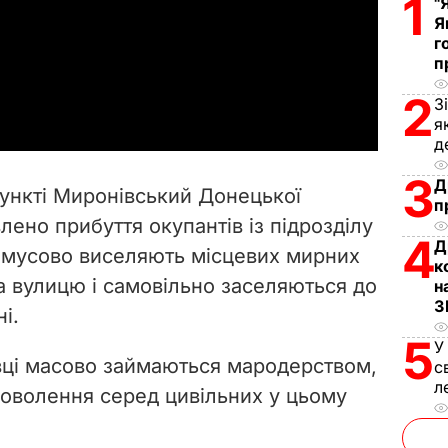
1
"
Я
l
г
п
a
2
З
y
я
д
V
3
Д
ункті Миронівський Донецької
п
i
влено прибуття окупантів із підрозділу
4
Д
примусово виселяють місцевих мирних
d
к
 на вулицю і самовільно заселяються до
н
e
З
і.
5
o
У
вці масово займаються мародерством,
с
л
оволення серед цивільних у цьому