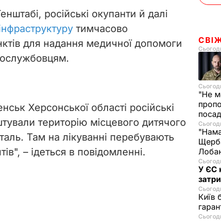
енштабі, російські окупанти й далі
інфраструктуру
тимчасово
СВІ
ктів для надання медичної допомоги
Сьогодн
вослужбовцям.
Сьогодн
"Не м
проп
нськ Херсонської області російські
посад
тували територію місцевого дитячого
Сьогодн
"Нама
таль. Там на лікуванні перебувають
Щерба
ів", – ідеться в повідомленні.
Лобан
Сьогодн
У ЄС 
затри
Сьогодн
Київ 
гаран
Сьогодн