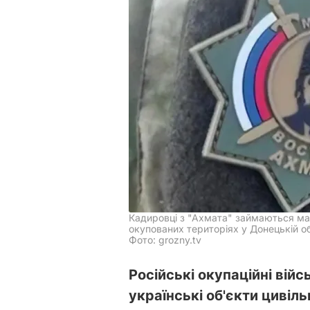
Кадировці з "Ахмата" займаються мар
окупованих територіях у Донецькій об
Фото: grozny.tv
Російські окупаційні вій
українські об'єкти цивіль