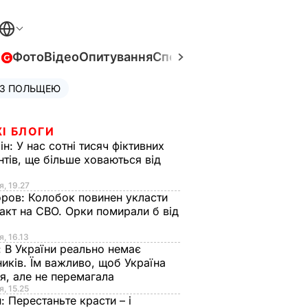
в
Фото
Відео
Опитування
Спецпроєкти
Війна в Укра
 З ПОЛЬЩЕЮ
І БЛОГИ
ін:
У нас сотні тисяч фіктивних
нтів, ще більше ховаються від
я, 19.27
оров:
Колобок повинен укласти
акт на СВО. Орки помирали б від
я
я, 16.13
:
В України реально немає
иків. Їм важливо, щоб Україна
я, але не перемагала
я, 15.25
н:
Перестаньте красти – і