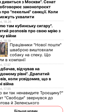
н дивиться з Москви". Сенат
обговорює законопроєкт
 про "пекельні" санкції. Коли
 можуть ухвалити
і, 18.26
лю там кубинську сигару".
тий розповів про свою мрію з
ку війни
і, 18.18
Працівники "Нової пошти"
шваброю виштовхали
собаку на спеку. Що
ли в компанії
і, 17.57
дбачав, відчував на
ідомому рівні". Драпатий
вів, коли усвідомив, що в
ні війна
і, 17.55
о ви так ненавидите Троєщину?"
т "Свободи" звернувся до
това й Зеленського
Більше новин