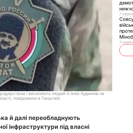
демот
нижч
7 серпн
Совс
війсь
проте
Міно
7 серпн
одерством і виселяють людей із їхніх будинків на
ласті, повідомили в Генштабі
ська й далі переобладнують
ної інфраструктури під власні