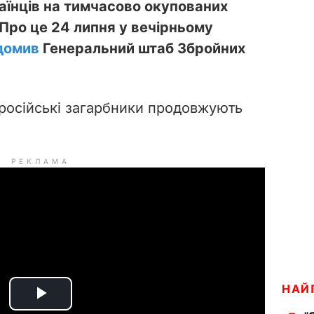
аїнців на тимчасово окупованих
. Про це 24 липня у вечірньому
домив
Генеральний штаб Збройних
російські загарбники продовжують
РЕКЛАМА
НАЙ
P