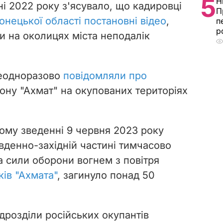
5
Н
ні 2022 року з'ясувало, що кадировці
П
онецької області постановні відео
,
п
р
 на околицях міста неподалік
 неодноразово
повідомляли про
ону "Ахмат" на окупованих територіях
ому зведенні 9 червня 2023 року
вденно-західній частині тимчасово
 сили оборони вогнем з повітря
ів "Ахмата"
, загинуло понад 50
дрозділи російських окупантів