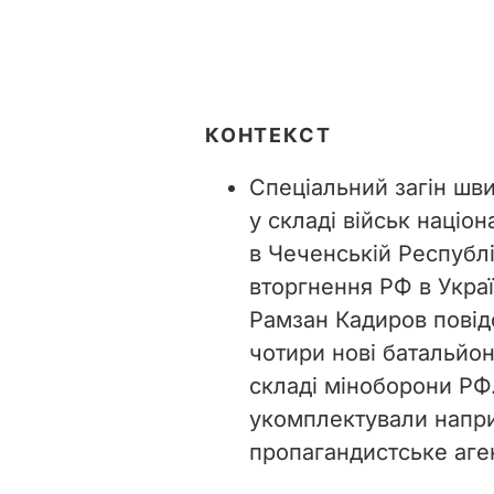
КОНТЕКСТ
Спеціальний загін шви
у складі військ націон
в Чеченській Республ
вторгнення РФ в Украї
Рамзан Кадиров повід
чотири нові батальйон
складі міноборони РФ
укомплектували напри
пропагандистське аге