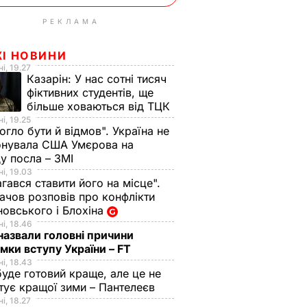
РЕКЛАМА
ЖІ НОВИНИ
і, 19.27
Казарін:
У нас сотні тисяч
фіктивних студентів, ще
більше ховаються від ТЦК
і, 19.25
огло бути й відмов". Україна не
онувала США Умєрова на
у посла – ЗМІ
і, 19.03
гався ставити його на місце".
чов розповів про конфлікти
овського і Блохіна
і, 18.46
назвали головні причини
мки вступу України – FT
і, 18.43
буде готовий краще, але це не
тує кращої зими – Пантелеєв
і, 18.27