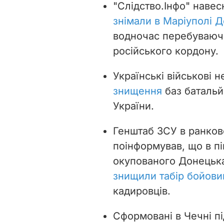
"Слідство.Інфо" навес
знімали в Маріуполі Д
водночас перебуваючи
російського кордону.
Українські військові
знищення
баз батальй
України.
Генштаб ЗСУ в ранков
поінформував, що в пі
окупованого Донецька
знищили табір бойовик
кадировців.
Сформовані в Чечні пі