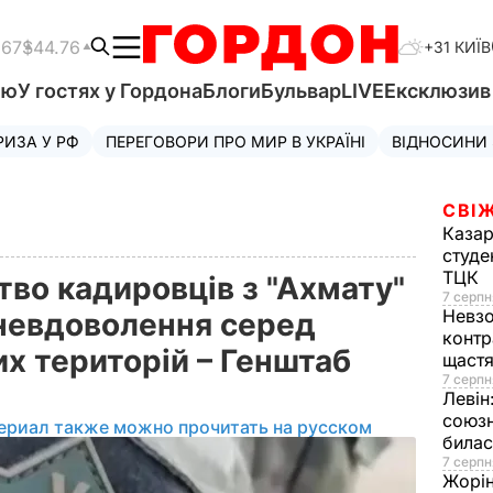
.67
$44.76
+31 КИЇВ
'ю
У гостях у Гордона
Блоги
Бульвар
LIVE
Ексклюзи
РИЗА У РФ
ПЕРЕГОВОРИ ПРО МИР В УКРАЇНІ
ВІДНОСИНИ
СВІЖ
Казар
студе
ТЦК
во кадировців з "Ахмату"
7 серпн
Невз
невдоволення серед
контр
х територій – Генштаб
щаст
7 серпн
Левін
союзн
ериал также можно прочитать на русском
билас
7 серпн
Жорі