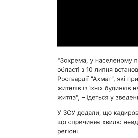
"Зокрема, у населеному п
області з 10 липня встано
Росгвардії "Ахмат", які 
жителів із їхніх будинків
житла", – ідеться у зведенн
У ЗСУ додали, що кадиро
що спричиняє хвилю невд
регіоні.