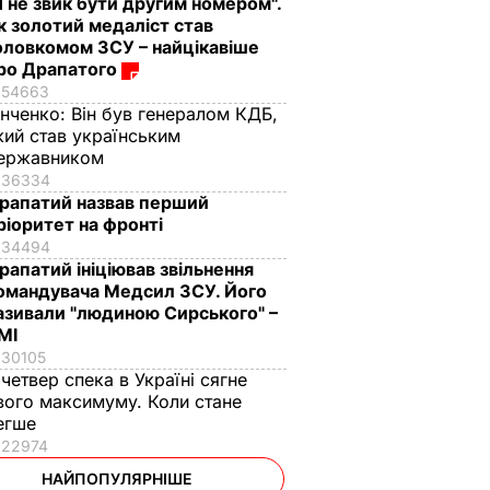
Я не звик бути другим номером".
к золотий медаліст став
оловкомом ЗСУ – найцікавіше
ро Драпатого
54663
інченко:
Він був генералом КДБ,
кий став українським
ержавником
36334
рапатий назвав перший
ріоритет на фронті
34494
рапатий ініціював звільнення
омандувача Медсил ЗСУ. Його
азивали "людиною Сирського" –
МІ
30105
 четвер спека в Україні сягне
вого максимуму. Коли стане
егше
22974
НАЙПОПУЛЯРНІШЕ