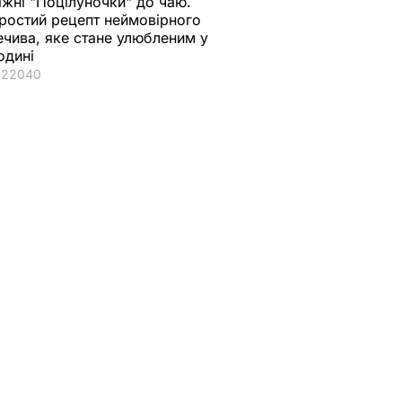
іжні "Поцілуночки" до чаю.
ростий рецепт неймовірного
ечива, яке стане улюбленим у
одині
22040