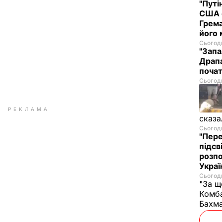
"Путі
США 
Грема
його
Сьогодн
"Запа
Драпа
почат
Сьогодн
РЕКЛАМА
сказа
Сьогодн
"Пере
підсв
розпо
Украї
Сьогодн
"За щ
Комба
Бахма