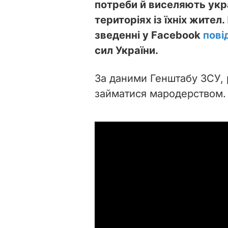
потреби й виселяють укр
територіях із їхніх жител
зведенні у Facebook
пові
сил України.
За даними Генштабу ЗСУ, 
займатися мародерством.