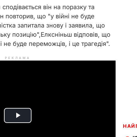
 сподівається він на поразку та
ін повторив, що "у війні не буде
стка запитала знову і заявила, що
ьку позицію",
Елксніньш відповів,
що
ні не буде
переможців, і це трагедія".
РЕКЛАМА
P
НАЙ
l