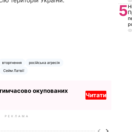
ію територій України.
5
Н
П
п
р
вторгнення
російська агресія
Сейм Латвії
 тимчасово окупованих
Читати
РЕКЛАМА