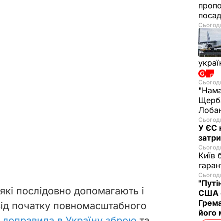
проп
посад
Сьогодн
украї
Сьогодн
"Нама
Щерба
Лобан
Сьогодн
У ЄС 
затри
Сьогодн
Київ 
гаран
Сьогодн
"Путі
, які послідовно допомагають і
США 
Грема
від початку повномасштабного
його
я
доправила в Україну зброю
та