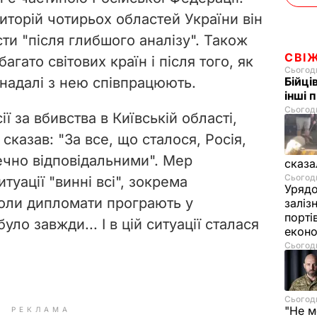
иторій чотирьох областей України він
сти "
після глибшого аналізу". Також
СВІ
агато світових країн і після того, як
Сьогодн
 надалі з нею співпрацюють.
Бійці
інші 
Сьогодн
ї за вбивства в Київській області,
сказав: "За все, що сталося, Росія,
ечно відповідальними". Мер
сказа
Сьогодн
туації "винні всі", зокрема
Урядо
оли дипломати програють у
заліз
порті
було завжди... І в цій ситуації сталася
екон
Сьогодн
Сьогодн
"Не м
РЕКЛАМА