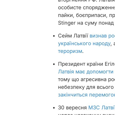
особисте спорядження,
пайки, боєприпаси, пр
Stinger на суму пона
Сейм Латвії
визнав ро
українського народу
,
тероризм
.
Президент країни Егі
Латвія має допомогти
тому що агресивна рос
небезпеку для всього 
закінчиться перемого
30 вересня
МЗС Латві