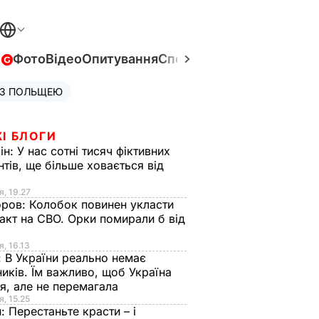
в
Фото
Відео
Опитування
Спецпроєкти
Війна в Укра
 З ПОЛЬЩЕЮ
І БЛОГИ
ін:
У нас сотні тисяч фіктивних
нтів, ще більше ховається від
я, 19.27
оров:
Колобок повинен укласти
акт на СВО. Орки помирали б від
я
я, 16.13
:
В України реально немає
иків. Їм важливо, щоб Україна
я, але не перемагала
я, 15.25
н:
Перестаньте красти – і