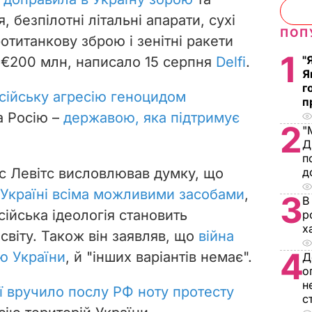
 безпілотні літальні апарати, сухі
ПОП
отитанкову зброю і зенітні ракети
1
"
д €200 млн, написало 15 серпня
Delfi
.
Я
г
сійську агресію геноцидом
п
 а Росію –
державою, яка підтримує
2
"
Д
п
лс Левітс висловлював думку, що
д
 Україні всіма можливими засобами
,
3
В
ійська ідеологія становить
р
х
світу. Також він заявляв, що
війна
4
ю України
, й "інших варіантів немає".
Д
о
н
ї вручило послу РФ ноту протесту
с