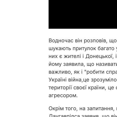
Водночас він розповів, що
шукають притулок багато у
них є жителі і Донецької,
йому заявила, що називат
важливо, як і "робити спр
Україні війна,
це зрозуміло
території своєї країни, це
агресором.
Окрім того, на запитання,
Даугавпілса
заявив, що ві