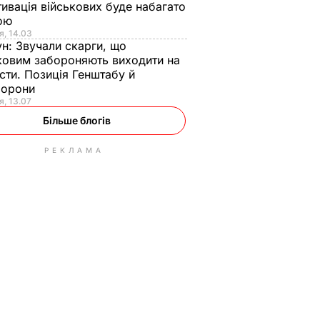
ивація військових буде набагато
ою
я, 14.03
ун:
Звучали скарги, що
ковим забороняють виходити на
сти. Позиція Генштабу й
борони
я, 13.07
Більше блогів
РЕКЛАМА