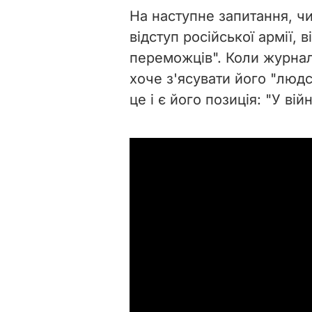
На наступне запитання, чи
відступ російської армії, в
переможців". Коли журналі
хоче
з'ясувати його "людс
це і є його позиція: "У вій