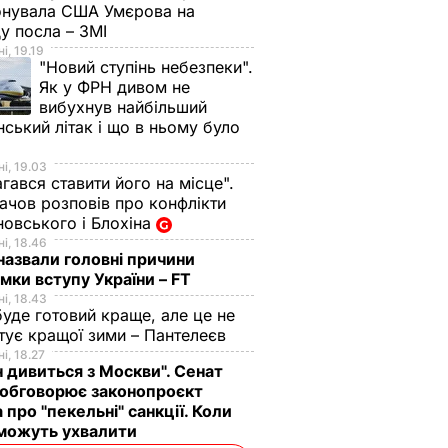
онувала США Умєрова на
у посла – ЗМІ
і, 19.19
"Новий ступінь небезпеки".
Як у ФРН дивом не
вибухнув найбільший
нський літак і що в ньому було
і, 19.03
гався ставити його на місце".
чов розповів про конфлікти
овського і Блохіна
і, 18.46
назвали головні причини
мки вступу України – FT
і, 18.43
буде готовий краще, але це не
тує кращої зими – Пантелеєв
і, 18.27
н дивиться з Москви". Сенат
обговорює законопроєкт
 про "пекельні" санкції. Коли
 можуть ухвалити