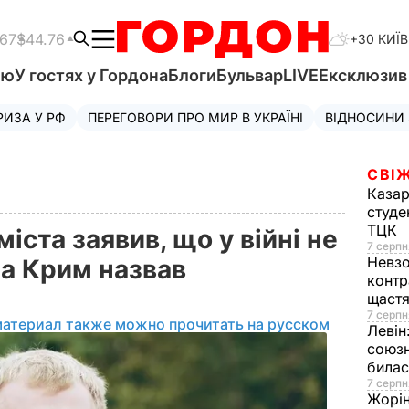
.67
$44.76
+30 КИЇВ
'ю
У гостях у Гордона
Блоги
Бульвар
LIVE
Ексклюзи
РИЗА У РФ
ПЕРЕГОВОРИ ПРО МИР В УКРАЇНІ
ВІДНОСИНИ
СВІЖ
Казар
студе
ТЦК
іста заявив, що у війні не
7 серпн
Невз
 а Крим назвав
контр
щаст
7 серпн
материал также можно прочитать на русском
Левін
союзн
билас
7 серпн
Жорі