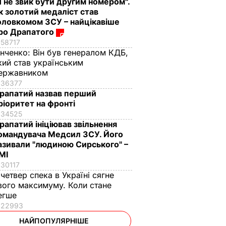
Я не звик бути другим номером".
к золотий медаліст став
оловкомом ЗСУ – найцікавіше
ро Драпатого
58717
інченко:
Він був генералом КДБ,
кий став українським
ержавником
36377
рапатий назвав перший
ріоритет на фронті
34525
рапатий ініціював звільнення
омандувача Медсил ЗСУ. Його
азивали "людиною Сирського" –
МІ
30117
 четвер спека в Україні сягне
вого максимуму. Коли стане
егше
22993
НАЙПОПУЛЯРНІШЕ