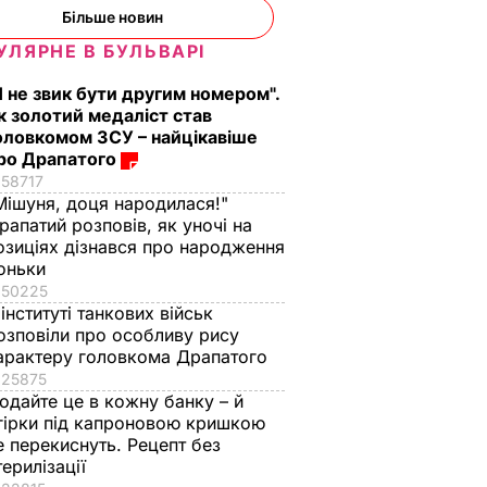
Більше новин
УЛЯРНЕ В БУЛЬВАРІ
Я не звик бути другим номером".
к золотий медаліст став
оловкомом ЗСУ – найцікавіше
ро Драпатого
58717
Мішуня, доця народилася!"
рапатий розповів, як уночі на
озиціях дізнався про народження
оньки
50225
 інституті танкових військ
озповіли про особливу рису
арактеру головкома Драпатого
25875
одайте це в кожну банку – й
гірки під капроновою кришкою
е перекиснуть. Рецепт без
терилізації