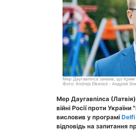
Мер Даугавпілса заявив, що Крим 
Фото: Andrejs Elksniņš - Андрей Э
Мер Даугавпілса (Латвія)
війні Росії проти України
висловив у програмі
Delfi
відповідь на запитання п