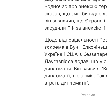
Водночас про анексію тер
сказав, що зміг би відпові
він зазначив, що Європа і б
засудили РФ за анексію, і
Щодо відповідальності Росі
зокрема в Бучі, Елксніньш 
Україна і США є беззапер
Даугавпілса додав, що у си
дипломатія. Він заявив: "
К
дипломатії, діє армія. Так 
втрата дипломатії".