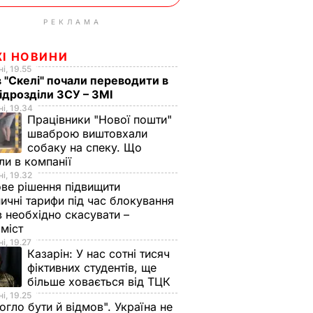
РЕКЛАМА
ЖІ НОВИНИ
і, 19.55
в "Скелі" почали переводити в
підрозділи ЗСУ – ЗМІ
і, 19.34
Працівники "Нової пошти"
шваброю виштовхали
собаку на спеку. Що
ли в компанії
і, 19.32
ве рішення підвищити
ничні тарифи під час блокування
в необхідно скасувати –
оміст
і, 19.27
Казарін:
У нас сотні тисяч
фіктивних студентів, ще
більше ховається від ТЦК
і, 19.25
огло бути й відмов". Україна не