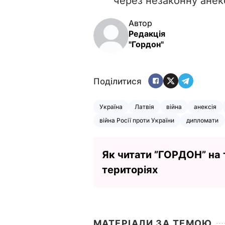
через незаконну анекс
Автор
Редакція
"Гордон"
Поділитися
Україна
Латвія
війна
анексія
війна Росії проти України
дипломати
Як читати ”ГОРДОН” на
територіях
МАТЕРІАЛИ ЗА ТЕМОЮ