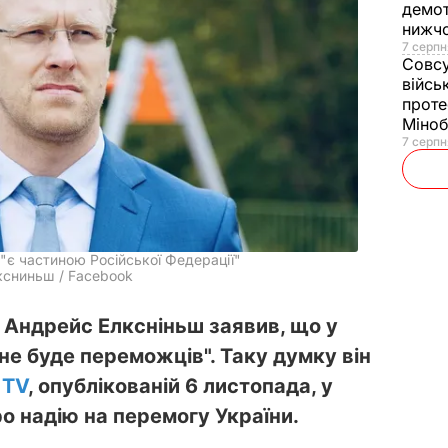
демот
нижч
7 серпн
Совс
війсь
проте
Міно
7 серпн
"є частиною Російської Федерації"
лксниньш / Facebook
 Андрейс Елксніньш заявив, що у
 "не буде переможців". Таку думку він
 TV
, опублікованій 6 листопада, у
ро надію на перемогу України.