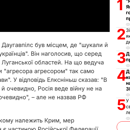
1
"
Я
a
г
п
y
2
З
я
V
д
 Даугавпілс
був місцем, де "шукали й
i
3
країнців". Він наголосив, що серед
Д
п
 і Луганської областей. На що ведуча
d
4
и "агресора агресором" так само
Д
e
к
ави". У відповідь
Елксніньш сказав: "В
н
 й очевидно, Росія веде війну не на
o
З
 очевидно", – але не назвав РФ
5
У
с
л
кому належить Крим, мер
н є частиною Російської Федерації.