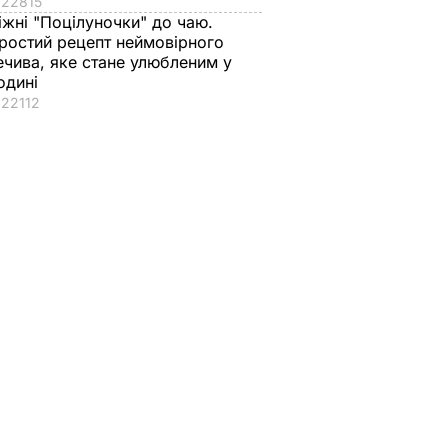
22815
іжні "Поцілуночки" до чаю.
ростий рецепт неймовірного
ечива, яке стане улюбленим у
одині
22112