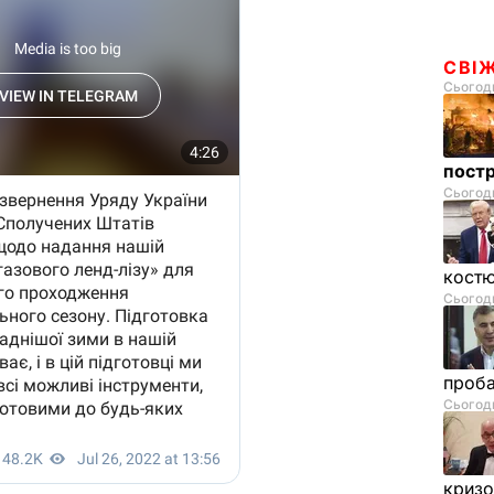
СВІ
Сьогодн
пост
Сьогодн
костю
Сьогодн
проб
Сьогодн
криз