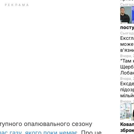
Сьогодн
РЕКЛАМА
посту
Сьогодн
Ексгл
може 
в'язн
Вчора, 
"Там 
Щерба
Лоба
Вчора, 
Ексде
підоз
мільй
Вчора, 
тупного опалювального сезону
Ковал
зброю
ас газу, якого поки немає
. Про це