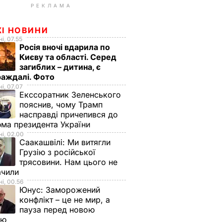
РЕКЛАМА
ЖІ НОВИНИ
і, 07.55
Росія вночі вдарила по
Києву та області. Серед
загиблих – дитина, є
раждалі. Фото
і, 07.07
Екссоратник Зеленського
пояснив, чому Трамп
насправді причепився до
ма президента України
і, 02.00
Саакашвілі:
Ми витягли
Грузію з російської
трясовини. Нам цього не
ачили
і, 00.56
Юнус:
Заморожений
конфлікт – це не мир, а
пауза перед новою
ою