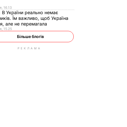
я
я, 16.13
:
В України реально немає
иків. Їм важливо, щоб Україна
я, але не перемагала
я, 15.25
Більше блогів
РЕКЛАМА