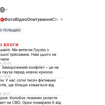
в
Фото
Відео
Опитування
Спецпроєкти
Війна в Укра
 З ПОЛЬЩЕЮ
І БЛОГИ
швілі:
Ми витягли Грузію з
ської трясовини. Нам цього не
ачили
я, 02.00
:
Заморожений конфлікт – це не
а пауза перед новою кризою
я, 00.56
ін:
У нас сотні тисяч фіктивних
нтів, ще більше ховається від
я, 19.27
оров:
Колобок повинен укласти
акт на СВО. Орки помирали б від