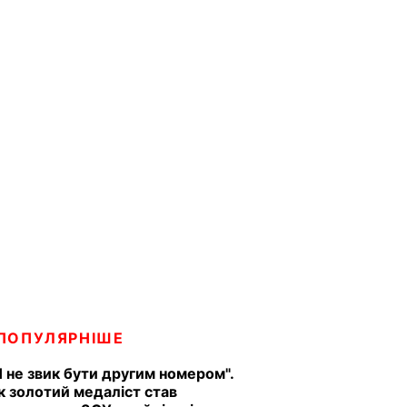
ПОПУЛЯРНІШЕ
Я не звик бути другим номером".
к золотий медаліст став