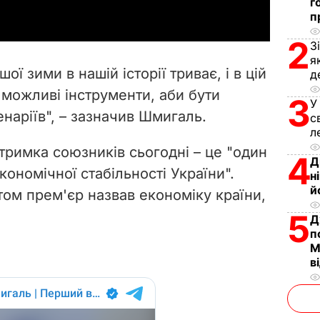
г
п
y
2
З
V
я
ої зими в нашій історії триває, і в цій
д
i
 можливі інструменти, аби бути
3
У
наріїв", – зазначив Шмигаль.
d
с
л
e
тримка союзників сьогодні – це "один
4
Д
кономічної стабільності України".
н
o
й
ом прем'єр назвав економіку країни,
5
Д
п
М
в