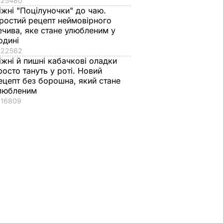
25480
іжні "Поцілуночки" до чаю.
ростий рецепт неймовірного
ечива, яке стане улюбленим у
одині
22562
іжні й пишні кабачкові оладки
росто тануть у роті. Новий
ецепт без борошна, який стане
любленим
16809