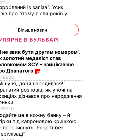
22.53
 зроблений із заліза". Усик
вів про втому після років у
і
Більше новин
УЛЯРНЕ В БУЛЬВАРІ
Я не звик бути другим номером".
к золотий медаліст став
оловкомом ЗСУ – найцікавіше
ро Драпатого
78926
Мішуня, доця народилася!"
рапатий розповів, як уночі на
озиціях дізнався про народження
оньки
57220
одайте це в кожну банку – й
гірки під капроновою кришкою
е перекиснуть. Рецепт без
терилізації