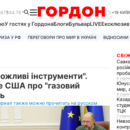
.67
$44.76
+19 КИЇВ
'ю
У гостях у Гордона
Блоги
Бульвар
LIVE
Ексклюзи
РИЗА У РФ
ПЕРЕГОВОРИ ПРО МИР В УКРАЇНІ
ВІДНОСИНИ
СВІЖ
Саака
росій
проб
ожливі інструменти".
8 серпн
Юнус
е США про "газовий
мир, 
ль
8 серпн
Казар
ериал также можно прочитать на русском
студе
ТЦК
7 серпн
Невз
контр