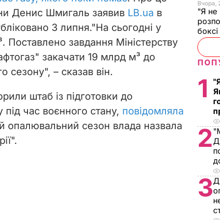
Вчора, 
"Я не
їни Денис Шмигаль заявив
LB.ua
в
розпо
убліковано 3 липня.
"На сьогодні у
бокс
³. Поставлено завдання Міністерству
фтогаз" закачати 19 млрд м³ до
ПОП
 сезону", – сказав він.
1
"
Я
орили штаб із підготовки до
г
 під час воєнного стану,
повідомляла
п
й опалювальний сезон влада назвала
2
"
ії".
Д
п
д
3
Д
о
н
с