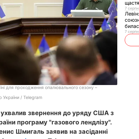
щаст
7 серпн
Левін
союзн
билас
7 серпн
їні для проходження опалювального сезону –
 України / Telegram
и ухвалив звернення до уряду США з
аїни програму "газового лендлізу".
енис Шмигаль заявив на засіданні