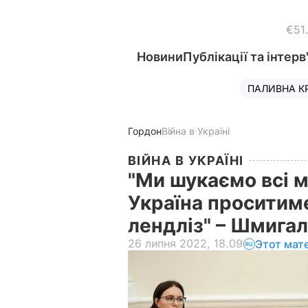
€51
Новини
Публікації та інтерв
ПАЛИВНА К
Гордон
Війна в Україні
ВІЙНА В УКРАЇНІ
"Ми шукаємо всі м
Україна проситим
лендліз" – Шмига
26 липня 2022, 18.09
Этот мат