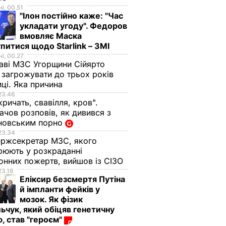
і, 00.51
"Ілон постійно каже: "Час
укладати угоду". Федоров
вмовляє Маска
питися щодо Starlink – ЗМІ
і, 00.27
аві МЗС Угорщини Сійярто
загрожувати до трьох років
иці. Яка причина
23.46
кричать, свавілля, кров".
чов розповів, як дивився з
новським порно
23.34
ржсекретар МЗС, якого
рюють у розкраданні
онних пожертв, вийшов із СІЗО
23.18
Еліксир безсмертя Путіна
й імпланти фейків у
мозок. Як фізик
ьчук, який обіцяв генетичну
, став "героєм"