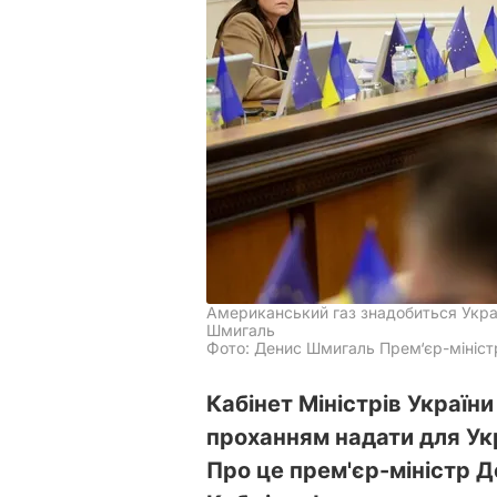
Американський газ знадобиться Укра
Шмигаль
Фото: Денис Шмигаль Прем‘єр-міністр
Кабінет Міністрів Україн
проханням надати для Укр
Про це прем'єр-міністр Д