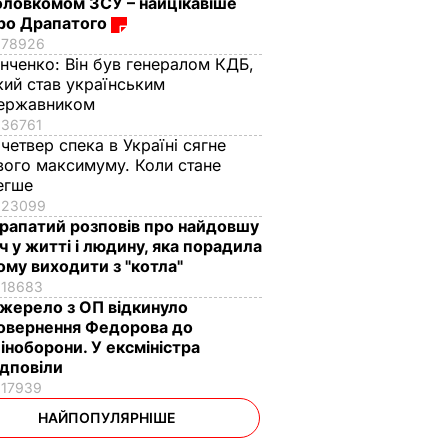
оловкомом ЗСУ – найцікавіше
ро Драпатого
78926
інченко:
Він був генералом КДБ,
кий став українським
ержавником
36761
 четвер спека в Україні сягне
вого максимуму. Коли стане
егше
23099
рапатий розповів про найдовшу
іч у житті і людину, яка порадила
ому виходити з "котла"
18683
жерело з ОП відкинуло
овернення Федорова до
іноборони. У ексміністра
ідповіли
17939
НАЙПОПУЛЯРНІШЕ