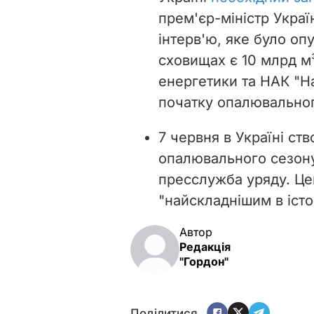
прем'єр-міністр Укра
інтерв'ю, яке було оп
сховищах є 10 млрд м
енергетики та НАК "На
початку опалювального
7 червня в Україні ств
опалювального сезону
пресслужба уряду. Це
"найскладнішим в істор
Автор
Редакція
"Гордон"
Поділитися