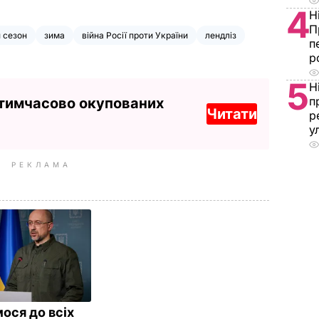
4
Н
П
 сезон
зима
війна Росії проти України
лендліз
п
р
5
Н
п
 тимчасово окупованих
Читати
р
у
РЕКЛАМА
ося до всіх