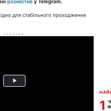
він
розмістив
у Telegram.
хідно для стабільного проходження
РЕКЛАМА
P
НАЙ
l
1
"
Я
a