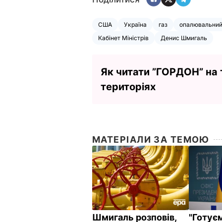
США
Україна
газ
опалювальний
Кабінет Міністрів
Денис Шмигаль
Як читати ”ГОРДОН” на
територіях
МАТЕРІАЛИ ЗА ТЕМОЮ
Шмигаль розповів,
"Готуєм