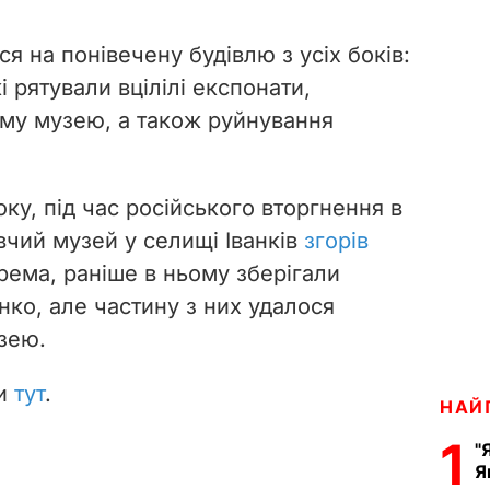
я на понівечену будівлю з усіх боків:
і рятували вцілілі експонати,
му музею, а також руйнування
ку, під час російського вторгнення в
вчий музей у селищі Іванків
згорів
крема, раніше в ньому зберігали
ко, але частину з них удалося
зею.
ти
тут
.
НАЙ
1
"
Я