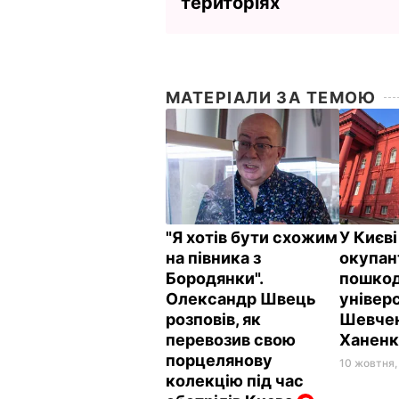
територіях
МАТЕРІАЛИ ЗА ТЕМОЮ
"Я хотів бути схожим
У Києві
на півника з
окупан
Бородянки".
пошко
Олександр Швець
універ
розповів, як
Шевчен
перевозив свою
Ханенк
порцелянову
10 жовтня,
колекцію під час