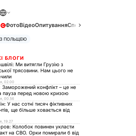
в
Фото
Відео
Опитування
Спецпроєкти
Війна в Укра
 З ПОЛЬЩЕЮ
І БЛОГИ
швілі:
Ми витягли Грузію з
ської трясовини. Нам цього не
ачили
я, 02.00
:
Заморожений конфлікт – це не
а пауза перед новою кризою
я, 00.56
ін:
У нас сотні тисяч фіктивних
нтів, ще більше ховається від
я, 19.27
оров:
Колобок повинен укласти
акт на СВО. Орки помирали б від