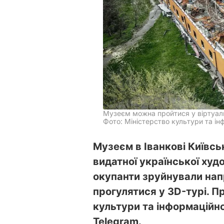
Музеєм можна пройтися у віртуал
Фото: Міністерство культури та ін
Музеєм в Іванкові Київськ
видатної української худ
окупанти зруйнували нап
прогулятися у 3D-турі. П
культури та інформаційно
Telegram.