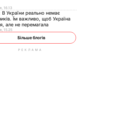
я
я, 16.13
:
В України реально немає
иків. Їм важливо, щоб Україна
я, але не перемагала
я, 15.25
Більше блогів
РЕКЛАМА