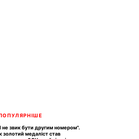
ПОПУЛЯРНІШЕ
Я не звик бути другим номером".
к золотий медаліст став