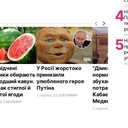
с
4
Н
П
п
р
5
Н
п
р
у
відчені
У Росії жорстоко
"Дімка був н
ики обирають
принизили
нормальний, 
одший кавун.
улюбленого героя
збухався". У
ак стиглої й
Путіна
потрапили зн
тої ягоди
Кабаєвої з
7 серпня, 23.42
БУЛЬВАР
Медведєвим
00.05
БУЛЬВАР
7 серпня, 20.39
БУЛЬ