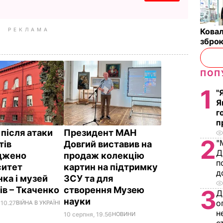
РЕКЛАМА
Ковал
зброю
ПОП
1
"
Я
г
п
 після атаки
Президент МАН
2
"
тів
Довгий виставив на
Д
джено
продаж колекцію
п
ситет
картин на підтримку
д
ка і музей
ЗСУ та для
ів – Ткаченко
створення Музею
3
Д
науки
о
 10.27
ВІЙНА В УКРАЇНІ
н
10 серпня, 19.56
НОВИНИ