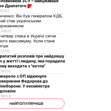
оловкомом ЗСУ – найцікавіше
ро Драпатого
81152
інченко:
Він був генералом КДБ,
кий став українським
ержавником
36826
 четвер спека в Україні сягне
вого максимуму. Коли стане
егше
23110
рапатий розповів про найдовшу
іч у житті і людину, яка порадила
ому виходити з "котла"
19028
жерело з ОП відкинуло
овернення Федорова до
іноборони. У ексміністра
ідповіли
18029
НАЙПОПУЛЯРНІШЕ