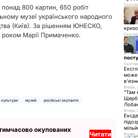
Сьогодн
понад 800 картин, 650 робіт
льному музеї українського народного
тва (Київ). За рішенням ЮНЕСКО,
криз
о роком Марії Примаченко.
Сьогодн
посту
Сьогодн
Ексгл
може 
в'язн
Вчора, 
"Там 
Щерба
о культури
музей
російські окупанти
Лоба
Вчора, 
Ексде
підоз
мільй
 тимчасово окупованих
Читати
Вчора, 