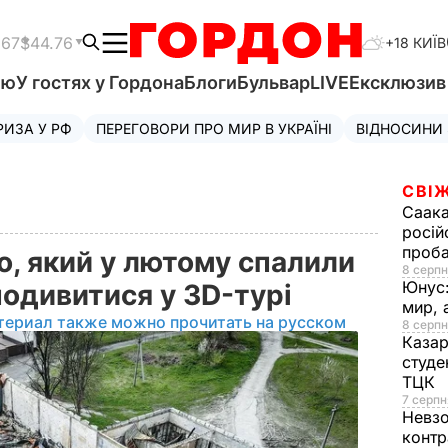
.67
$44.76
+18 КИЇВ
'ю
У гостях у Гордона
Блоги
Бульвар
LIVE
Ексклюзи
РИЗА У РФ
ПЕРЕГОВОРИ ПРО МИР В УКРАЇНІ
ВІДНОСИНИ
СВІЖ
Саака
росій
проб
, який у лютому спалили
8 серпн
Юнус
подивитися у 3D-турі
мир, 
териал также можно прочитать на русском
8 серпн
Казар
студе
ТЦК
7 серпн
Невз
контр