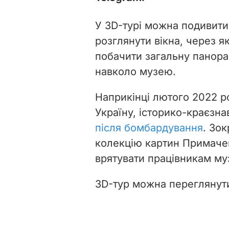
У 3D-турі можна подивитис
розглянути вікна, через як
побачити загальну панора
навколо музею.
Наприкінці лютого 2022 ро
Україну, історико-краєзна
після бомбардування
. Зо
колекцію картин Примачен
врятувати працівникам му
3D-тур можна перегляну