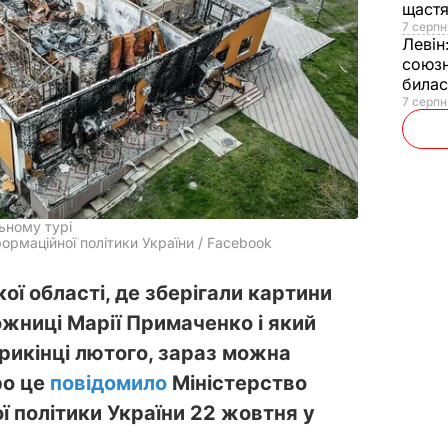
щаст
7 серпн
Левін
союзн
билас
7 серпн
ьному турі
формаційної політики України / Facebook
ої області, де зберігали картини
ожниці Марії Примаченко і який
рикінці лютого, зараз можна
ро це
повідомило
Міністерство
ї політики України 22 жовтня у