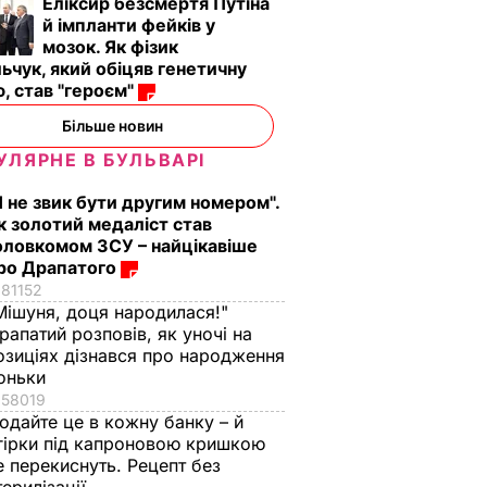
Еліксир безсмертя Путіна
й імпланти фейків у
мозок. Як фізик
ьчук, який обіцяв генетичну
, став "героєм"
Більше новин
УЛЯРНЕ В БУЛЬВАРІ
Я не звик бути другим номером".
к золотий медаліст став
оловкомом ЗСУ – найцікавіше
ро Драпатого
81152
Мішуня, доця народилася!"
рапатий розповів, як уночі на
озиціях дізнався про народження
оньки
58019
одайте це в кожну банку – й
гірки під капроновою кришкою
е перекиснуть. Рецепт без