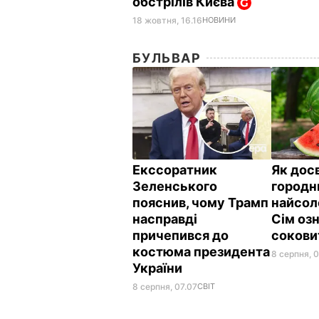
обстрілів Києва
18 жовтня, 16.16
НОВИНИ
БУЛЬВАР
Екссоратник
Як дос
Зеленського
городн
пояснив, чому Трамп
найсол
насправді
Сім озн
причепився до
сокови
костюма президента
8 серпня, 
України
8 серпня, 07.07
СВІТ