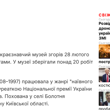
СВІ
Сьогодн
Розві
дроно
украї
ЗМІ
Сьогодн
-краєзнавчий музей згорів 28 лютого
тами. У музеї зберігали понад 20 робіт
пост
Сьогодн
08–1997) працювала у жанрі "наївного
костю
уреаткою Національної премії України
Сьогодн
. Похована у селі Болотня
 Київської області.
проб