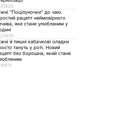
терилізації
25829
іжні "Поцілуночки" до чаю.
ростий рецепт неймовірного
ечива, яке стане улюбленим у
одині
22629
іжні й пишні кабачкові оладки
росто тануть у роті. Новий
ецепт без борошна, який стане
любленим
16875
аче
Гості думають, що
"Нічого нав'язувати
поки не
це закуска з
не буду". Драпатий
 мережу
ресторану. Як
розповів, яку
імки
приготувати ніжні
професію обрав йог
баклажанні
син
рулетики без зайвого
7 серпня, 19.28
БУЛЬВАР
жиру
ВАР
7 серпня, 20.16
БУЛЬВАР