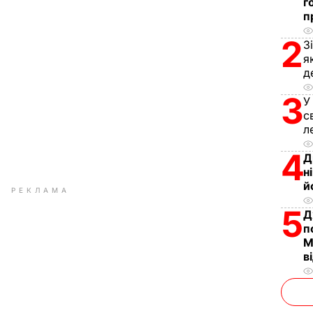
г
п
2
З
я
д
3
У
с
л
4
Д
н
й
РЕКЛАМА
5
Д
п
М
в