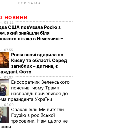
РЕКЛАМА
ЖІ НОВИНИ
і, 08.22
дка США пов’язала Росію з
м, який знайшли біля
нського літака в Німеччині –
і, 07.55
Росія вночі вдарила по
Києву та області. Серед
загиблих – дитина, є
раждалі. Фото
і, 07.07
Екссоратник Зеленського
пояснив, чому Трамп
насправді причепився до
ма президента України
і, 02.00
Саакашвілі:
Ми витягли
Грузію з російської
трясовини. Нам цього не
ачили