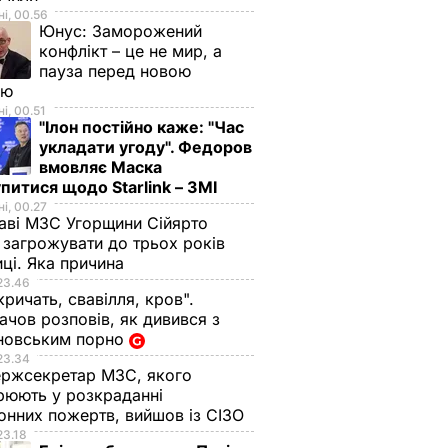
і, 00.56
Юнус:
Заморожений
конфлікт – це не мир, а
пауза перед новою
ою
і, 00.51
"Ілон постійно каже: "Час
укладати угоду". Федоров
вмовляє Маска
питися щодо Starlink – ЗМІ
і, 00.27
аві МЗС Угорщини Сійярто
загрожувати до трьох років
иці. Яка причина
23.46
кричать, свавілля, кров".
чов розповів, як дивився з
новським порно
23.34
ржсекретар МЗС, якого
рюють у розкраданні
онних пожертв, вийшов із СІЗО
23.18