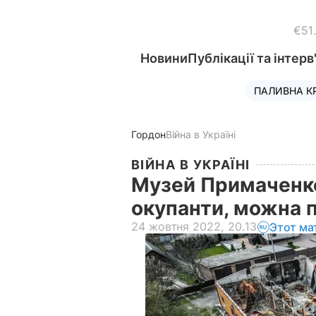
€51
Новини
Публікації та інтерв
ПАЛИВНА К
Гордон
Війна в Україні
ВІЙНА В УКРАЇНІ
Музей Примаченко
окупанти, можна 
24 жовтня 2022, 20.13
Этот ма