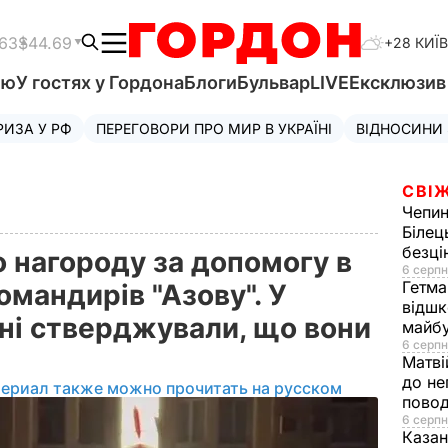
.63
$44.69
+28 КИЇВ
'ю
У гостях у Гордона
Блоги
Бульвар
LIVE
Ексклюзи
РИЗА У РФ
ПЕРЕГОВОРИ ПРО МИР В УКРАЇНІ
ВІДНОСИНИ
СВІЖ
Чепи
Білец
безц
 нагороду за допомогу в
6 серпн
Гетма
омандирів "Азову". У
відшк
ні стверджували, що вони
майбу
6 серпн
Матві
до не
териал также можно прочитать на русском
повод
6 серпн
Казан