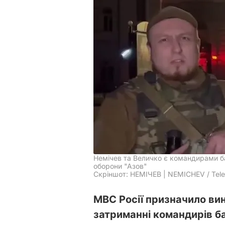
Немічев та Величко є командирами ба
оборони "Азов"
Скріншот: НЕМІЧЕВ | NEMICHEV / Tel
МВС Росії призначило вин
затриманні командирів ба