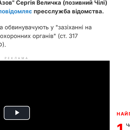
Азов" Сергія Величка (позивний Чілі)
повідомляє
пресслужба відомства.
а обвинувачують у "зазіханні на
охоронних органів" (ст. 317
).
РЕКЛАМА
НАЙ
P
1
Ч