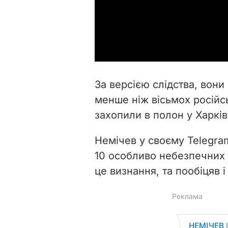
За версією слідства, вони 
менше ніж вісьмох російс
захопили в полон у Харків
Немічев у своєму Telegra
10 особливо небезпечних 
це визнання, та пообіцяв і