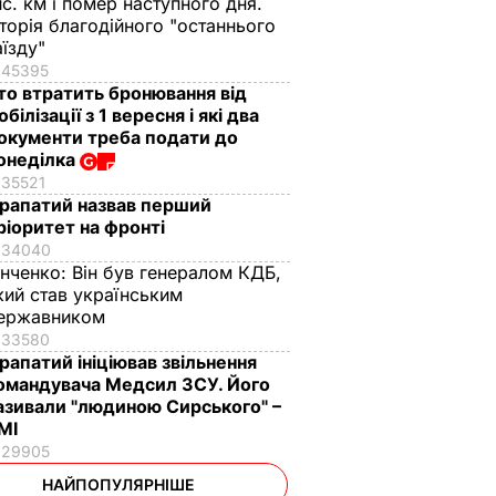
ис. км і помер наступного дня.
сторія благодійного "останнього
аїзду"
45395
то втратить бронювання від
обілізації з 1 вересня і які два
окументи треба подати до
онеділка
35521
рапатий назвав перший
ріоритет на фронті
34040
інченко:
Він був генералом КДБ,
кий став українським
ержавником
33580
рапатий ініціював звільнення
омандувача Медсил ЗСУ. Його
азивали "людиною Сирського" –
МІ
29905
НАЙПОПУЛЯРНІШЕ