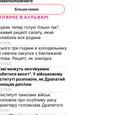
ьковополоненого
Більше новин
УЛЯРНЕ В БУЛЬВАРІ
Буряк тепер готую тільки так".
ікавий рецепт салату, який
олюбила вся родина
63916
сього три години в холодильнику
 і смачна закуска з баклажанів
отова. Рецепт, як знахідка
41342
Такі можуть неочікувано
обитися висот". У військовому
нституті розповіли, як Драпатий
ахищав диплом
27300
 інституті танкових військ
озповіли про особливу рису
арактеру головкома Драпатого
25157