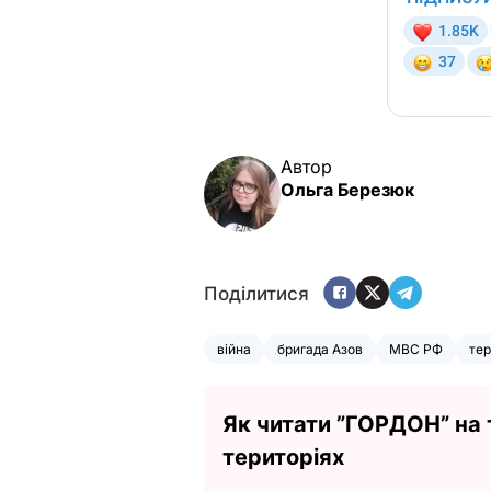
Автор
Ольга Березюк
Поділитися
війна
бригада Азов
МВС РФ
тер
Як читати ”ГОРДОН” на
територіях