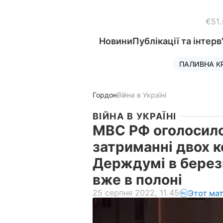
€51
Новини
Публікації та інтерв
ПАЛИВНА К
Гордон
Війна в Україні
ВІЙНА В УКРАЇНІ
МВС РФ оголосило
затриманні двох к
Держдумі в берез
вже в полоні
25 серпня 2022, 11.45
Этот ма