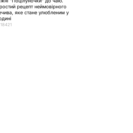
іжні "Поцілуночки" до чаю.
ростий рецепт неймовірного
ечива, яке стане улюбленим у
одині
18421