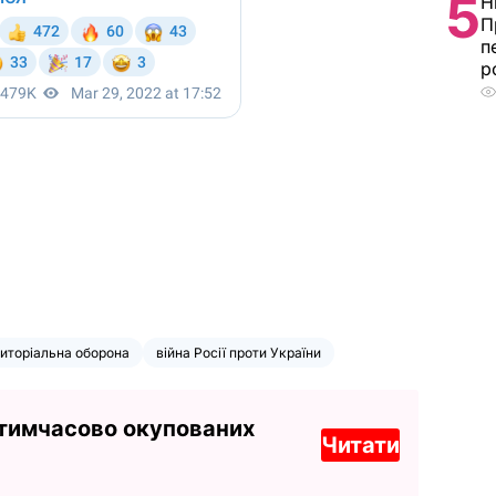
5
Н
П
п
р
иторіальна оборона
війна Росії проти України
 тимчасово окупованих
Читати