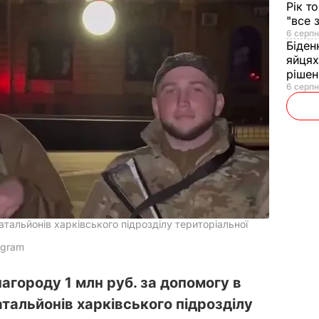
Рік т
"все 
6 серпн
Біден
яйцях
рішен
6 серпн
тальйонів харківського підрозділу територіальної
egram
агороду 1 млн руб. за допомогу в
тальйонів харківського підрозділу