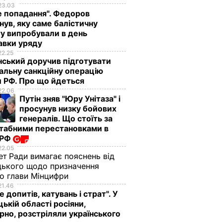
23.03
е попадання". Федоров
нув, яку саме балістичну
у випробували в день
авки уряду
22.25
ський доручив підготувати
альну санкційну операцію
 РФ. Про що йдеться
22.06
Путін зняв "Юру Унітаза" і
просунув низку бойових
генералів. Що стоїть за
табними перестановками в
 РФ
22.05
ет Ради вимагає пояснень від
ького щодо призначення
о глави Мінцифри
21.46
е допитів, катувань і страт". У
ькій області росіяни,
рно, розстріляли українського