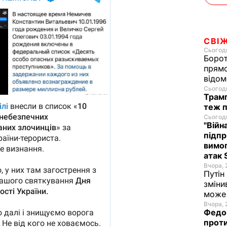
СВІ
Сьогодн
Борот
прямо
відом
Сьогодн
Трамп
теж п
Сьогодн
"Війн
підпр
вимог
атак 
Вчора, 
Путін
зміни
може 
Вчора, 
Федор
проти