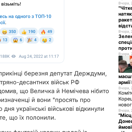
Вчора, 
"Чітк
натяк
ракет
відст
Вчора, 
Зелен
спеці
проти
Вчора, 
прикінці березня депутат Держдуми,
масш
тряно-десантних військ РФ
армії
Вчора, 
омив, що Величка й Немічева нібито
Коміт
Корец
ризначенці й вони "просять про
новог
 дня українські військові відкинули
Вчора, 
"Місц
те, що їх полонили.
Донец
ймові