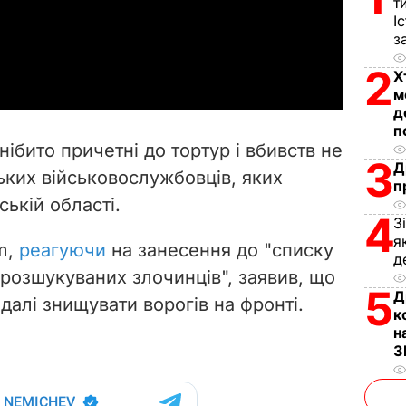
l
т
І
з
a
2
Х
y
м
д
V
п
нібито причетні до тортур і вбивств не
3
i
Д
ьких військовослужбовців, яких
п
ській області.
d
4
З
я
e
m,
реагуючи
на занесення до "списку
д
розшукуваних злочинців", заявив, що
o
5
Д
 далі знищувати ворогів на фронті.
к
н
З