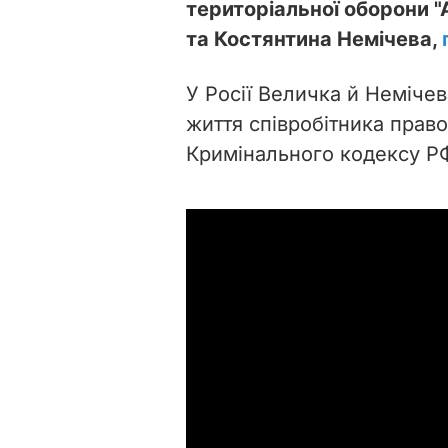
територіальної оборони "
та Костянтина Немічева,
У Росії Величка й Немічев
життя співробітника право
Кримінального кодексу РФ