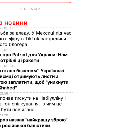
РЕКЛАМА
ЖІ НОВИНИ
і, 00.47
ьба за владу. У Мексиці під час
го ефіру в TikTok застрелили
ого блогера
і, 00.29
 про Patriot для України: Нам
отрібні ці ракети
і, 00.13
а стала бізнесом". Українські
иємці отримують листи з
ою заплатити, щоб "уникнути
Shahed"
23.58
 почав тиснути на Набіулліну і
в тон спілкування. Із чим це
бути пов'язано
23.28
ов назвав "найкращу зброю"
 російської балістики