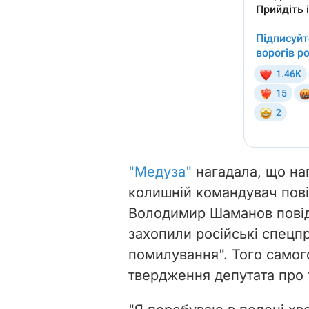
"Медуза"
нагадала, що на
колишній командувач пові
Володимир Шаманов повід
захопили російські спецп
помилування". Того самого
твердження депутата про 