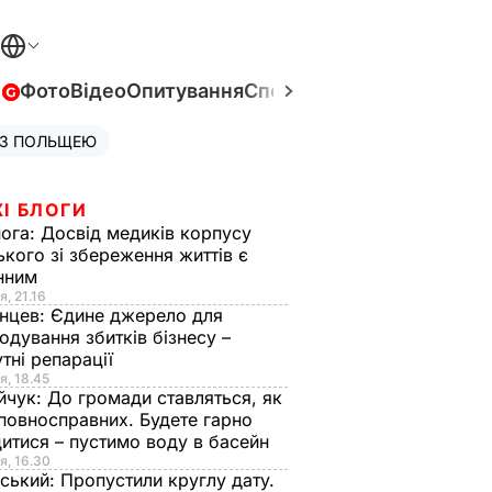
в
Фото
Відео
Опитування
Спецпроєкти
Війна в Укра
 З ПОЛЬЩЕЮ
І БЛОГИ
нога:
Досвід медиків корпусу
ького зі збереження життів є
інним
я, 21.16
нцев:
Єдине джерело для
одування збитків бізнесу –
тні репарації
я, 18.45
йчук:
До громади ставляться, як
повносправних. Будете гарно
итися – пустимо воду в басейн
я, 16.30
ський:
Пропустили круглу дату.