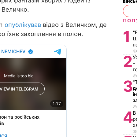
орих фантазій хворих людей із
війс
Величко.
ПОП
am
опублікував
відео з Величком, де
1
"
о їхнє захоплення в полон.
Ц
п
2
У
–
г
3
"
д
і
з
4
В
р
х