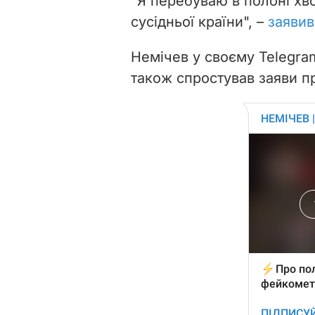
"Я перебуваю в полоні хв
сусідньої країни", –
заявив
Немічев у своєму Telegr
також спростував заяви пр