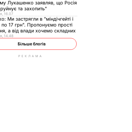
ому Лукашенко заявляв, що Росія
зруйнує та захопить"
я, 16.07
ко:
Ми застрягли в "міндічгейті і
 по 17 грн". Пропонуємо прості
ня, а від влади хочемо складних
я, 14.48
Більше блогів
РЕКЛАМА