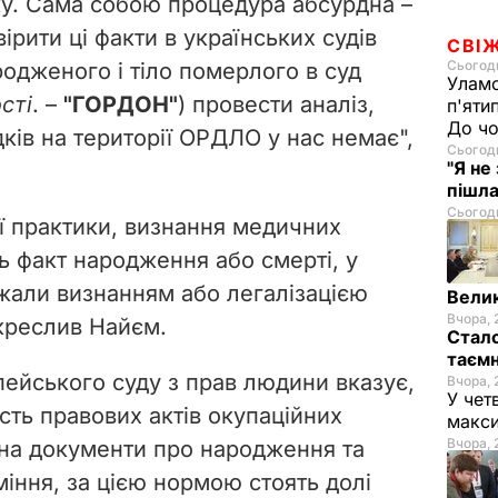
у. Сама собою процедура абсурдна –
ірити ці факти в українських
судів
СВІ
Сьогодн
одженого і тіло померлого в суд
Уламо
сті
. –
"ГОРДОН"
) провести аналіз,
п'яти
До чо
дків на території ОРДЛО у нас немає",
Сьогодн
"Я не
пішла
Сьогодн
ї практики, визнання медичних
ь факт народження або смерті, у
жали визнанням або легалізацією
Велик
Вчора, 
креслив Найєм.
Стало
таємн
ейського суду з прав людини вказує,
Вчора, 
У чет
ість правових актів окупаційних
макси
Вчора, 
на документи про народження та
іння, за цією нормою стоять долі