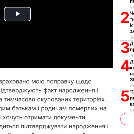
п
2
Ч
P
т
І
з
l
3
Д
a
п
y
4
Д
к
V
н
З
ю враховано мою поправку щодо
i
 підтверджують факт народження і
5
"
п
а тимчасово окупованих територіях.
d
в
одим батькам і родичам померлих на
e
кі хочуть отримати документи
одиться підтверджувати народження і
o