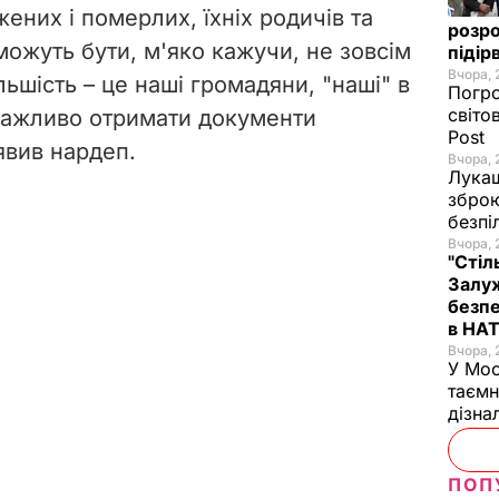
ених і померлих, їхніх родичів та
розро
можуть бути, м'яко кажучи, не зовсім
підір
Вчора, 
льшість – це наші громадяни, "наші" в
Погро
світо
о важливо отримати документи
Post
аявив нардеп.
Вчора, 
Лукаш
зброю
безпі
Вчора, 
"Стіл
Залуж
безпе
в НА
Вчора, 
У Мос
таємн
дізна
ПОП