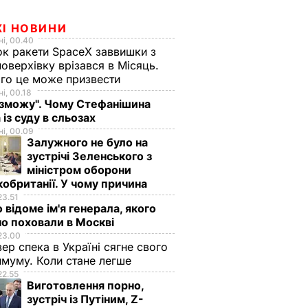
ЖІ НОВИНИ
і, 00.40
к ракети SpaceX заввишки з
поверхівку врізався в Місяць.
го це може призвести
і, 00.18
 зможу". Чому Стефанішина
 із суду в сльозах
і, 00.09
Залужного не було на
зустрічі Зеленського з
міністром оборони
обританії. У чому причина
23.51
 відоме ім'я генерала, якого
о поховали в Москві
23.00
вер спека в Україні сягне свого
муму. Коли стане легше
22.55
Виготовлення порно,
зустріч із Путіним, Z-