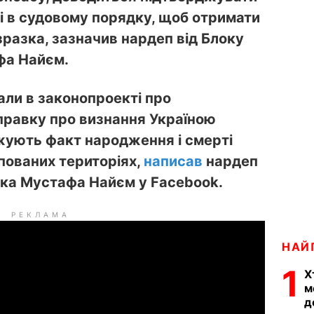
і в судовому порядку, щоб отримати
разка, зазначив нардеп від Блоку
фа Найєм.
али в законопроекті про
правку про визнання Україною
жують факт народження і смерті
упованих територіях,
написав
нардеп
ка Мустафа Найєм у Facebook.
РЕКЛАМА
НАЙ
1
Х
м
д