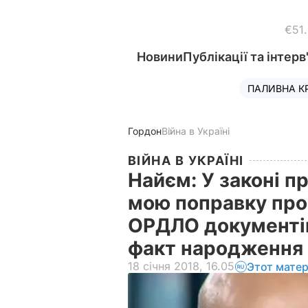
€51
Новини
Публікації та інтерв
ПАЛИВНА К
Гордон
Війна в Україні
ВІЙНА В УКРАЇНІ
Найєм: У законі п
мою поправку про
ОРДЛО документі
факт народження 
18 січня 2018, 16.05
Этот мате