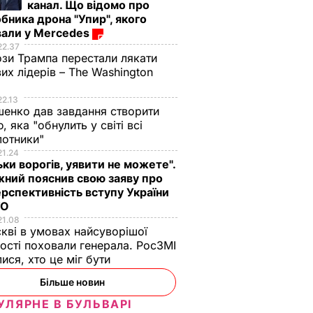
канал. Що відомо про
бника дрона "Упир", якого
вали у Mercedes
22.37
зи Трампа перестали лякати
вих лідерів – The Washington
22.13
енко дав завдання створити
, яка "обнулить у світі всі
лотники"
21.24
ьки ворогів, уявити не можете".
ний пояснив свою заяву про
рспективність вступу України
ТО
21.08
кві в умовах найсуворішої
ості поховали генерала. РосЗМІ
лися, хто це міг бути
Більше новин
УЛЯРНЕ В БУЛЬВАРІ