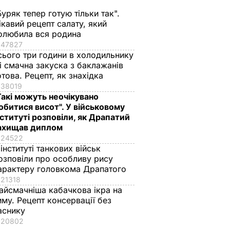
Буряк тепер готую тільки так".
ікавий рецепт салату, який
олюбила вся родина
47827
сього три години в холодильнику
 і смачна закуска з баклажанів
отова. Рецепт, як знахідка
38019
Такі можуть неочікувано
обитися висот". У військовому
нституті розповіли, як Драпатий
ахищав диплом
24522
 інституті танкових військ
озповіли про особливу рису
арактеру головкома Драпатого
21318
айсмачніша кабачкова ікра на
иму. Рецепт консервації без
аснику
20802