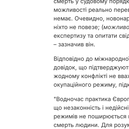
смерть у судовому порядк
можливості реально перев
немає. Очевидно, новонар
ніхто не повезе; (
можливо
експертизу та опитати сві
– зазначив він.
Відповідно до міжнародно
довідок, що підтверджуют
жодному конфлікті не вва
окупаційного режиму, під
"Водночас практика Європ
що незаконність і недійсн
режимів не поширюється 
смерть людини. Для розум