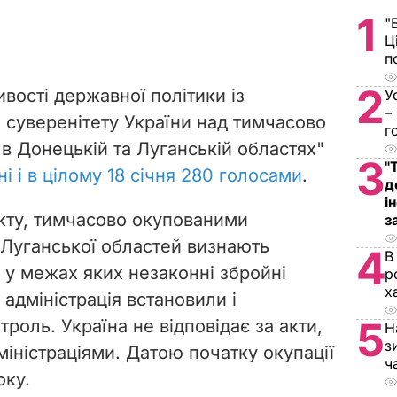
1
"
Ц
п
2
вості державної політики із
У
–
суверенітету України над тимчасово
г
в Донецькій та Луганській областях"
3
"
і і в цілому 18 січня 280 голосами
.
д
і
кту, тимчасово окупованими
з
 Луганської областей визнають
4
В
, у межах яких незаконні збройні
р
х
адміністрація встановили і
5
роль. Україна не відповідає за акти,
Н
з
міністраціями.
Датою початку окупації
ч
оку.