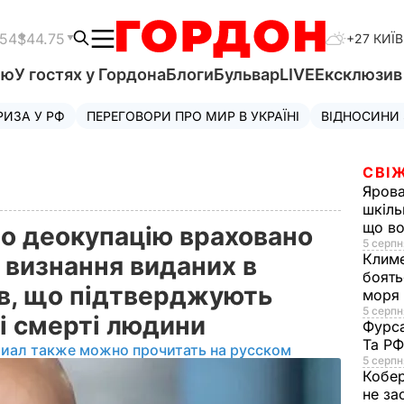
.54
$44.75
+27 КИЇВ
'ю
У гостях у Гордона
Блоги
Бульвар
LIVE
Ексклюзи
РИЗА У РФ
ПЕРЕГОВОРИ ПРО МИР В УКРАЇНІ
ВІДНОСИНИ
СВІЖ
Яров
шкіль
що во
ро деокупацію враховано
5 серпн
Клим
 визнання виданих в
боять
в, що підтверджують
моря
5 серпня
і смерті людини
Фурс
Та Р
риал также можно прочитать на русском
5 серпн
Кобе
не за