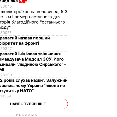
онеділка
33045
оловік проїхав на велосипеді 5,3
ис. км і помер наступного дня.
сторія благодійного "останнього
аїзду"
30057
рапатий назвав перший
ріоритет на фронті
29247
рапатий ініціював звільнення
омандувача Медсил ЗСУ. Його
азивали "людиною Сирського" –
МІ
28209
12 років слухав казки". Залужний
ояснив, чому Україна "ніколи не
ступить у НАТО"
19359
НАЙПОПУЛЯРНІШЕ
РЕКЛАМА