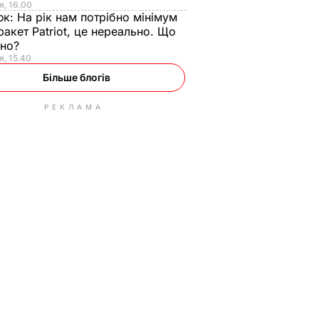
я, 16.00
юк:
На рік нам потрібно мінімум
ракет Patriot, це нереально. Що
ьно?
я, 15.40
Більше блогів
РЕКЛАМА