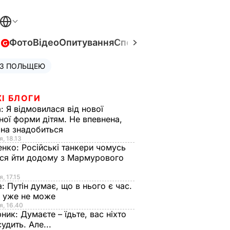
в
Фото
Відео
Опитування
Спецпроєкти
Війна в Укра
 З ПОЛЬЩЕЮ
І БЛОГИ
а:
Я відмовилася від нової
ної форми дітям. Не впевнена,
на знадобиться
я, 18.13
енко:
Російські танкери чомусь
ся йти додому з Мармурового
, 17.15
а:
Путін думає, що в нього є час.
Ф уже не може
я, 16.40
рник:
Думаєте – їдьте, вас ніхто
судить. Але...