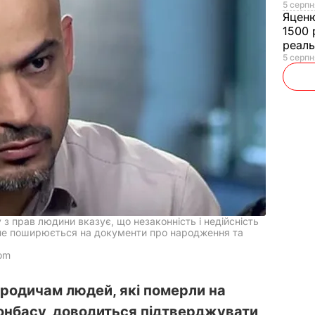
5 серпн
Яцен
1500 
реал
5 серпн
з прав людини вказує, що незаконність і недійсність
 не поширюється на документи про народження та
com
 родичам людей, які померли на
онбасу, доводиться підтверджувати