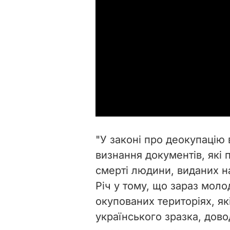
"У законі про деокупаці
визнання документів, які
смерті людини, виданих н
Річ у тому, що зараз мол
окупованих територіях, я
українського зразка, дов