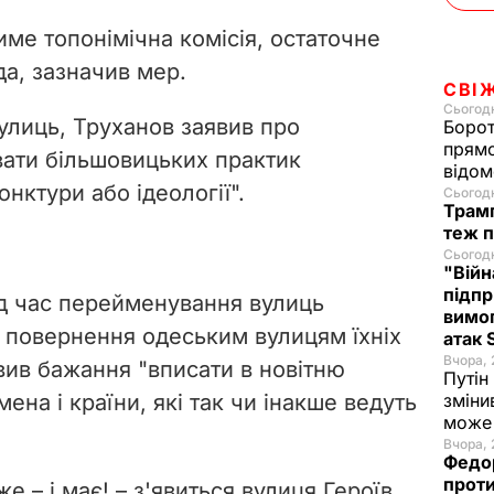
e
ме топонімічна комісія, остаточне
o
да, зазначив мер.
СВІ
Сьогодн
улиць, Труханов заявив про
Борот
прямо
ати більшовицьких практик
відом
нктури або ідеології".
Сьогодн
Трамп
теж п
Сьогодн
"Війн
підпр
під час перейменування вулиць
вимог
 повернення одеським вулицям їхніх
атак
Вчора, 
вив бажання "
вписати в новітню
Путін
мена і країни, які так чи інакше ведуть
зміни
може 
Вчора, 
Федо
проти
 – і має! – з'явиться вулиця Героїв