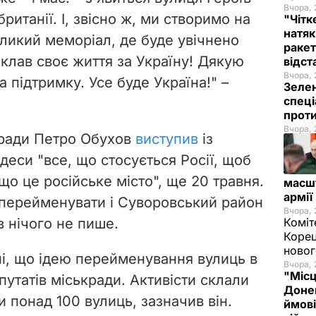
Вчора, 
итанії. І, звісно ж, ми створимо на
"Чітк
натяк
еликий меморіал, де буде увічнено
ракет
поклав своє життя за Україну! Дякую
відст
Вчора, 
а підтримку. Усе буде Україна!" –
Зелен
спеці
проти
Вчора, 
 ради Петро Обухов
виступив
із
еси "все, що стосується Росії, щоб
о це російське місто", ще 20 травня.
масш
армії
 перейменувати і Суворовський район
Вчора, 
в нічого не пише.
Коміт
Корец
новог
і, що ідею перейменування вулиць в
Вчора, 
"Місц
путатів міськради. Активісти склали
Донец
и понад 100 вулиць, зазначив він.
ймові