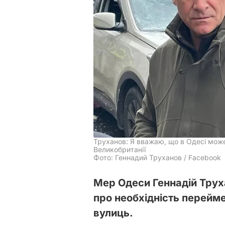
Труханов: Я вважаю, що в Одесі може 
Великобританії
Фото: Геннадий Труханов / Facebook
Мер Одеси Геннадій Трух
про необхідність перейме
вулиць.