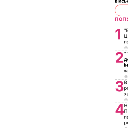
війс
ПОП
1
"
Ц
п
2
"
д
і
з
3
В
р
х
4
Н
П
п
р