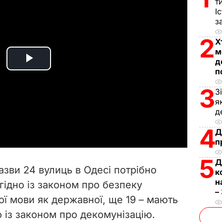
т
І
з
2
Х
м
д
P
п
l
3
З
я
a
д
4
Д
y
п
V
5
Д
азви 24 вулиць в Одесі потрібно
к
i
н
гідно із законом про
безпеку
–
ої мови як державної, ще 19
–
мають
d
 із законом про декомунізацію.