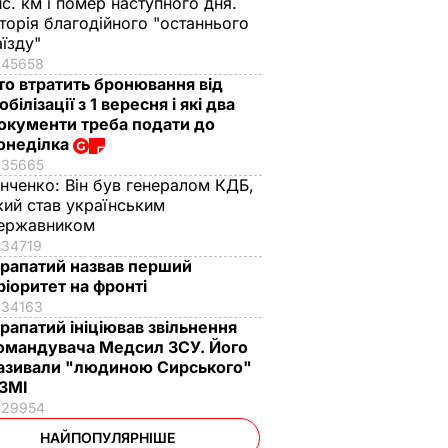
ис. км і помер наступного дня.
сторія благодійного "останнього
аїзду"
45658
то втратить бронювання від
обілізації з 1 вересня і які два
окументи треба подати до
онеділка
35665
інченко:
Він був генералом КДБ,
кий став українським
ержавником
34719
рапатий назвав перший
ріоритет на фронті
34163
рапатий ініціював звільнення
омандувача Медсил ЗСУ. Його
азивали "людиною Сирського"
 ЗМІ
29954
НАЙПОПУЛЯРНІШЕ