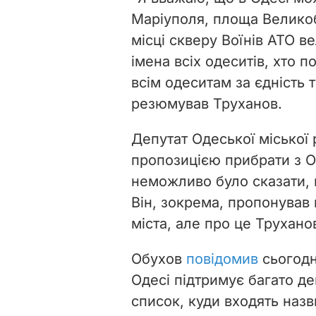
Маріуполя, площа Великобр
місці скверу Воїнів АТО в
імена всіх одеситів, хто 
всім одеситам за єдність т
резюмував Труханов.
Депутат Одеської міської
пропозицією прибрати з Од
неможливо було сказати, щ
Він, зокрема, пропонував
міста, але про це Трухано
Обухов
повідомив
сьогодн
Одесі підтримує багато де
список, куди входять назв