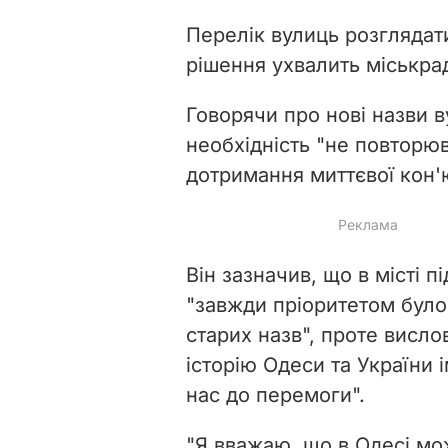
Перелік вулиць розглядати
рішення ухвалить міськра
Говорячи про нові назви в
необхідність "
не повторюв
дотримання миттєвої кон'ю
Він зазначив, що в місті 
"завжди
пріоритетом було
старих назв", проте висло
історію Одеси та України і
нас до перемоги".
"Я
вважаю, що в Одесі може