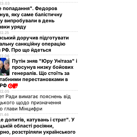
23.03
е попадання". Федоров
нув, яку саме балістичну
у випробували в день
авки уряду
22.25
ський доручив підготувати
альну санкційну операцію
 РФ. Про що йдеться
22.06
Путін зняв "Юру Унітаза" і
просунув низку бойових
генералів. Що стоїть за
табними перестановками в
 РФ
22.05
ет Ради вимагає пояснень від
ького щодо призначення
о глави Мінцифри
21.46
е допитів, катувань і страт". У
ькій області росіяни,
рно, розстріляли українського