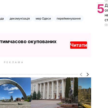
5
Д
о
н
ада
декомунізація
мер Одеси
перейменування
с
 тимчасово окупованих
Читати
РЕКЛАМА