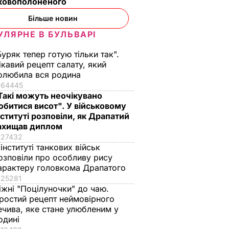
ьковополоненого
Більше новин
УЛЯРНЕ В БУЛЬВАРІ
Буряк тепер готую тільки так".
ікавий рецепт салату, який
олюбила вся родина
64445
Такі можуть неочікувано
обитися висот". У військовому
нституті розповіли, як Драпатий
ахищав диплом
27432
 інституті танкових військ
озповіли про особливу рису
арактеру головкома Драпатого
25281
іжні "Поцілуночки" до чаю.
ростий рецепт неймовірного
ечива, яке стане улюбленим у
одині