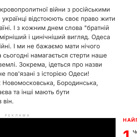
 кровопролитної війни з російськими
 українці відстоюють своє право жити
аїні. І з кожним днем слова "братній
мірніший і цинічніший вигляд. Одеса
війні. І ми не бажаємо мати нічого
а сьогодні намагається стерти наше
 землі. Зокрема, ідеться про назви
не пов'язані з історією Одеси!
як Новомосковська, Бородинська,
єва та інші мають бути
 він.
РЕКЛАМА
НАЙ
1
Ч