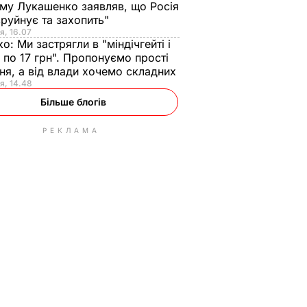
ому Лукашенко заявляв, що Росія
зруйнує та захопить"
я, 16.07
ко:
Ми застрягли в "міндічгейті і
 по 17 грн". Пропонуємо прості
ня, а від влади хочемо складних
я, 14.48
Більше блогів
РЕКЛАМА