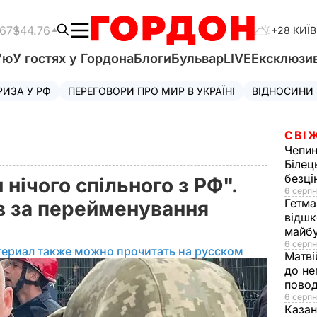
.67
$44.76
+28 КИЇВ
'ю
У гостях у Гордона
Блоги
Бульвар
LIVE
Ексклюзи
РИЗА У РФ
ПЕРЕГОВОРИ ПРО МИР В УКРАЇНІ
ВІДНОСИНИ
СВІ
Чепи
Білец
безц
нічого спільного з РФ".
6 серпн
Гетма
в за перейменування
відшк
майбу
6 серпн
териал также можно прочитать на русском
Матві
до не
повод
6 серпн
Казан