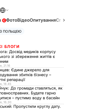
в
Фото
Відео
Опитування
Спецпроєкти
Війна в Укр
 З ПОЛЬЩЕЮ
ЖІ БЛОГИ
нога:
Досвід медиків корпусу
ького зі збереження життів є
інним
я, 21.16
нцев:
Єдине джерело для
одування збитків бізнесу –
тні репарації
я, 18.45
йчук:
До громади ставляться, як
повносправних. Будете гарно
итися – пустимо воду в басейн
я, 16.30
ський:
Пропустили круглу дату.