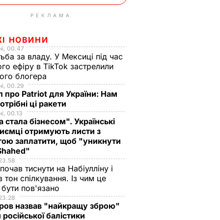
РЕКЛАМА
ЖІ НОВИНИ
і, 00.47
ьба за владу. У Мексиці під час
го ефіру в TikTok застрелили
ого блогера
і, 00.29
 про Patriot для України: Нам
отрібні ці ракети
і, 00.13
а стала бізнесом". Українські
иємці отримують листи з
ою заплатити, щоб "уникнути
 Shahed"
23.58
 почав тиснути на Набіулліну і
в тон спілкування. Із чим це
бути пов'язано
23.28
ров назвав "найкращу зброю"
 російської балістики