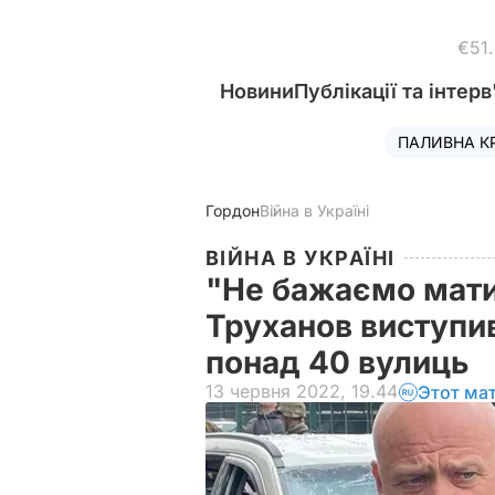
€51
Новини
Публікації та інтерв
ПАЛИВНА К
Гордон
Війна в Україні
ВІЙНА В УКРАЇНІ
"Не бажаємо мати 
Труханов виступи
понад 40 вулиць
13 червня 2022, 19.44
Этот ма