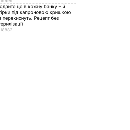
19499
одайте це в кожну банку – й
гірки під капроновою кришкою
е перекиснуть. Рецепт без
терилізації
18882