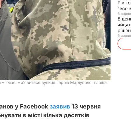
Рік т
"все 
6 серпн
Біден
яйцях
рішен
6 серпн
– і має! – з'явитися вулиця Героїв Маріуполя, площа
анов у Facebook
заявив
13 червня
нувати в місті кілька десятків