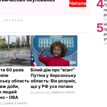
4
Н
Читати
П
п
р
РЕКЛАМА
5
Н
п
р
у
ти 60 разів
Білий дім про "візит"
ляли
Путіна у Херсонську
ську область
область: Він розуміє,
вж доби,
що у РФ усе погано
х людей
20 квітня, 00.34
ВІЙНА В УКРАЇНІ
но – ОВА
10.21
ВІЙНА В УКРАЇНІ