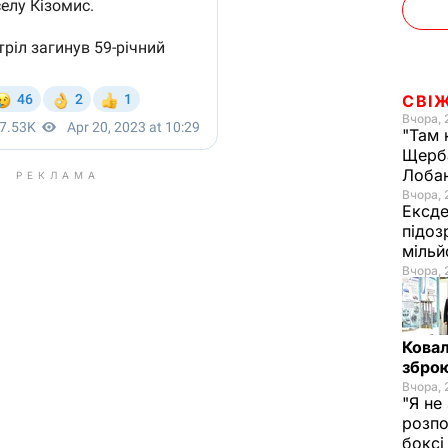
СВІ
Вчора, 
"Там 
Щерба
Лоба
РЕКЛАМА
Вчора, 
Ексде
підоз
мільй
Вчора, 
Ковал
зброю
Вчора, 
"Я не
розпо
бокс