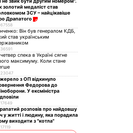
Я не звик бути другим номером".
к золотий медаліст став
оловкомом ЗСУ – найцікавіше
ро Драпатого
67558
інченко:
Він був генералом КДБ,
кий став українським
ержавником
36591
 четвер спека в Україні сягне
вого максимуму. Коли стане
егше
23047
жерело з ОП відкинуло
овернення Федорова до
іноборони. У ексміністра
ідповіли
17649
рапатий розповів про найдовшу
іч у житті і людину, яка порадила
ому виходити з "котла"
17119