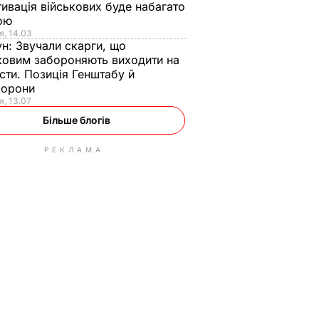
ивація військових буде набагато
ою
я, 14.03
ун:
Звучали скарги, що
ковим забороняють виходити на
сти. Позиція Генштабу й
борони
я, 13.07
Більше блогів
РЕКЛАМА