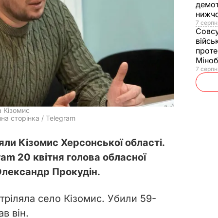
демот
нижч
7 серпн
Совс
війсь
проте
Міно
7 серпн
а Кізомис
на сторінка / Telegram
ляли Кізомис Херсонської області.
ram 20 квітня голова обласної
 Олександр Прокудін.
тріляла село Кізомис. Убили 59-
ав він.