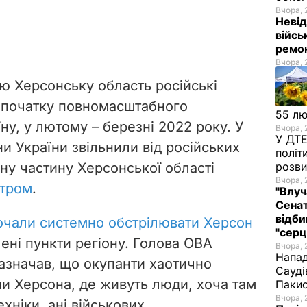
Вчора, 
Невід
війсь
ремон
Вчора, 
ю Херсонську область російські
 початку повномасштабного
55 л
ну, у лютому – березні 2022 року. У
Вчора, 
У ДТЕ
и України звільнили від російських
політ
ну частину Херсонської області
розви
Вчора, 
нтром
.
"Влуч
Сенат
відби
очали системно обстрілювати Херсон
"серц
лені пункти регіону. Голова ОВА
Вчора, 
Напад
азначав, що окупанти хаотично
Сауді
ни Херсона, де живуть люди, хоча там
Пакис
Вчора, 
ехніки, ані військових.