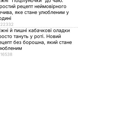
іжні "Поцілуночки" до чаю.
ростий рецепт неймовірного
ечива, яке стане улюбленим у
одині
22332
іжні й пишні кабачкові оладки
росто тануть у роті. Новий
ецепт без борошна, який стане
любленим
16538