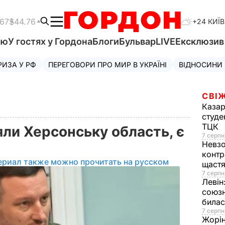
.67
$44.76
+24 КИЇВ
'ю
У гостях у Гордона
Блоги
Бульвар
LIVE
Ексклюзи
РИЗА У РФ
ПЕРЕГОВОРИ ПРО МИР В УКРАЇНІ
ВІДНОСИНИ
СВІЖ
Казар
студе
ТЦК
ли Херсонську область, є
7 серпн
Невз
контр
ериал также можно прочитать на русском
щаст
7 серпн
Левін
союзн
билас
7 серпн
Жорі