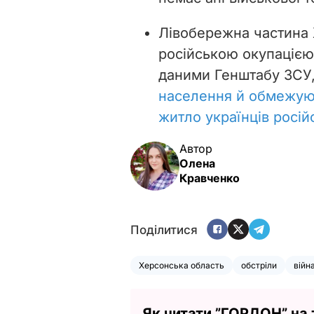
Лівобережна частина 
російською окупацією.
даними Генштабу ЗСУ
населення й обмежую
житло українців росій
Автор
Олена
Кравченко
Поділитися
Херсонська область
обстріли
війн
Як читати ”ГОРДОН” на