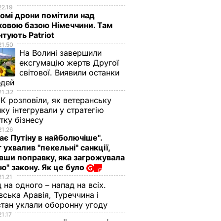
22.19
омі дрони помітили над
ковою базою Німеччини. Там
тують Patriot
21.50
На Волині завершили
ексгумацію жертв Другої
світової. Виявили останки
юдей
21.32
К розповіли, як ветеранську
ику інтегрували у стратегію
тку бізнесу
21.26
ає Путіну в найболючіше".
 ухвалив "пекельні" санкції,
вши поправку, яка загрожувала
ю" закону. Як це було
21.21
 на одного – напад на всіх.
вська Аравія, Туреччина і
тан уклали оборонну угоду
21.17