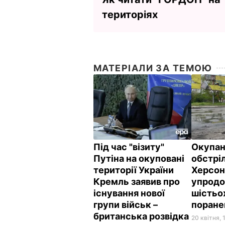
територіях
МАТЕРІАЛИ ЗА ТЕМОЮ
Під час "візиту"
Окупан
Путіна на окуповані
обстрі
території України
Херсон
Кремль заявив про
упродо
існування нової
шістьо
групи військ –
поране
британська розвідка
20 квітня, 