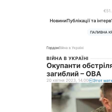
€51
Новини
Публікації та інтерв
ПАЛИВНА К
Гордон
Війна в Україні
ВІЙНА В УКРАЇНІ
Окупанти обстріля
загиблий – ОВА
20 квітня 2023, 14.00
Этот мат