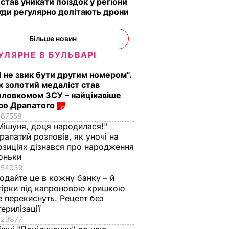
 став уникати поїздок у регіони
уди регулярно долітають дрони
Більше новин
УЛЯРНЕ В БУЛЬВАРІ
Я не звик бути другим номером".
к золотий медаліст став
оловкомом ЗСУ – найцікавіше
ро Драпатого
67558
Мішуня, доця народилася!"
рапатий розповів, як уночі на
озиціях дізнався про народження
оньки
54039
одайте це в кожну банку – й
гірки під капроновою кришкою
е перекиснуть. Рецепт без
терилізації
23877