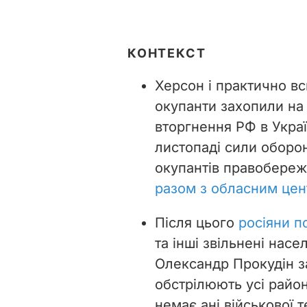
КОНТЕКСТ
Херсон і практично вс
окупанти захопили на
вторгнення РФ в Украї
листопаді сили оборон
окупантів правобереж
разом з обласним це
Після цього
росіяни п
та інші звільнені насе
Олександр Прокудін з
обстрілюють усі райо
немає ані військової т