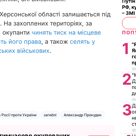
Путін
РФ, к
– ЗМІ
Херсонської області залишається під
 На захоплених територіях, за
, окупанти
чинять тиск на місцеве
ПОП
ть його права
, а також
селять у
1
"
ських військових
.
Я
г
п
2
"
Д
п
д
3
Д
о
а Росії проти України
загиблі
Александр Прокудин
н
с
 тимчасово окупованих