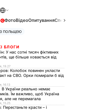
в
Фото
Відео
Опитування
Спецпроєкти
Війна в Укра
 З ПОЛЬЩЕЮ
І БЛОГИ
ін:
У нас сотні тисяч фіктивних
нтів, ще більше ховається від
я, 19.27
оров:
Колобок повинен укласти
акт на СВО. Орки помирали б від
я
я, 16.13
:
В України реально немає
иків. Їм важливо, щоб Україна
я, але не перемагала
я, 15.25
н:
Перестаньте красти – і