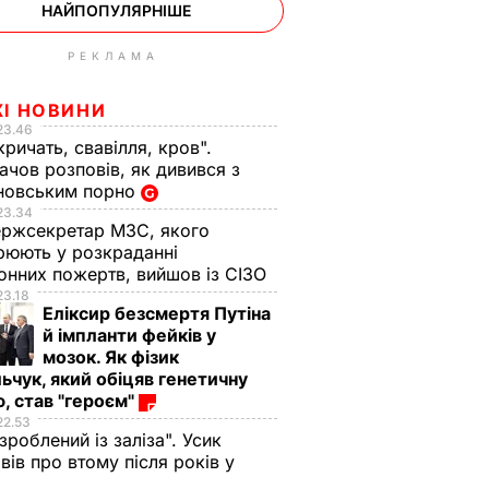
НАЙПОПУЛЯРНІШЕ
РЕКЛАМА
ЖІ НОВИНИ
23.46
кричать, свавілля, кров".
чов розповів, як дивився з
новським порно
23.34
ржсекретар МЗС, якого
рюють у розкраданні
онних пожертв, вийшов із СІЗО
23.18
Еліксир безсмертя Путіна
й імпланти фейків у
мозок. Як фізик
ьчук, який обіцяв генетичну
, став "героєм"
22.53
 зроблений із заліза". Усик
вів про втому після років у
і