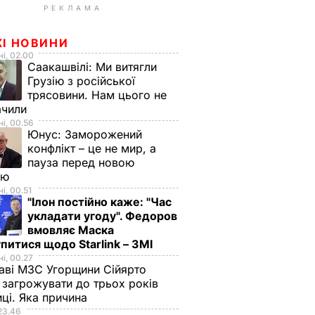
РЕКЛАМА
ЖІ НОВИНИ
і, 02.00
Саакашвілі:
Ми витягли
Грузію з російської
трясовини. Нам цього не
ачили
і, 00.56
Юнус:
Заморожений
конфлікт – це не мир, а
пауза перед новою
ою
і, 00.51
"Ілон постійно каже: "Час
укладати угоду". Федоров
вмовляє Маска
питися щодо Starlink – ЗМІ
і, 00.27
аві МЗС Угорщини Сійярто
загрожувати до трьох років
иці. Яка причина
23.46