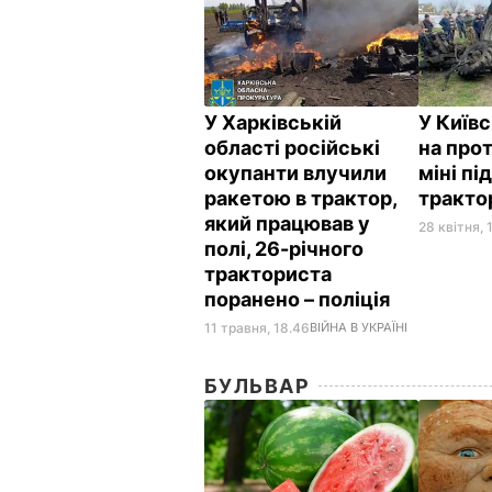
У Харківській
У Київс
області російські
на про
окупанти влучили
міні пі
ракетою в трактор,
тракт
який працював у
28 квітня, 
полі, 26-річного
тракториста
поранено – поліція
11 травня, 18.46
ВІЙНА В УКРАЇНІ
БУЛЬВАР