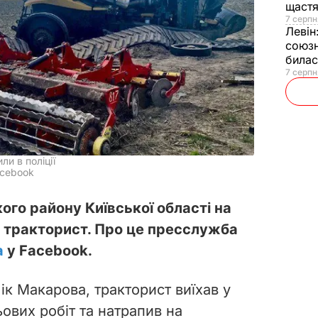
щаст
7 серпн
Левін
союзн
билас
7 серпн
и в поліції
acebook
кого району Київської області на
ся тракторист. Про це пресслужба
а
у Facebook.
лік Макарова, тракторист виїхав у
ових робіт та натрапив на