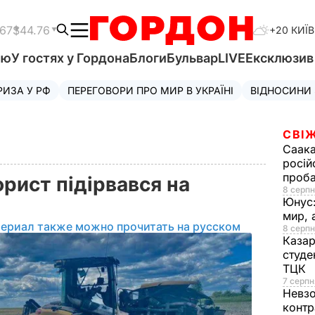
.67
$44.76
+20 КИЇВ
'ю
У гостях у Гордона
Блоги
Бульвар
LIVE
Ексклюзи
РИЗА У РФ
ПЕРЕГОВОРИ ПРО МИР В УКРАЇНІ
ВІДНОСИНИ
СВІЖ
Саака
росій
проб
рист підірвався на
8 серпн
Юнус
мир, 
териал также можно прочитать на русском
8 серпн
Казар
студе
ТЦК
7 серпн
Невз
контр