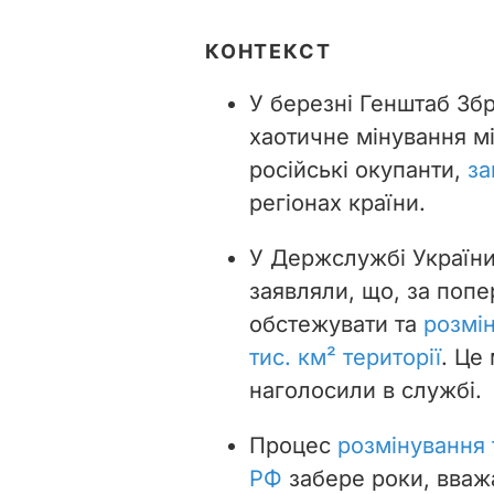
КОНТЕКСТ
У березні Генштаб Зб
хаотичне мінування мі
російські окупанти,
за
регіонах країни.
У Держслужбі України 
заявляли, що, за попе
обстежувати та
розмі
тис. км² території
. Це
наголосили в службі.
Процес
розмінування 
РФ
забере роки, вваж