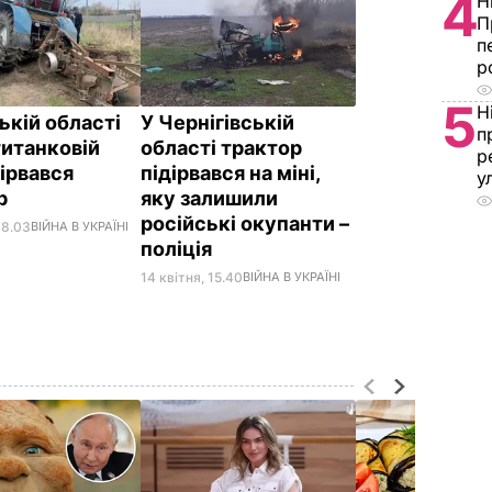
4
Н
П
п
р
5
Н
ькій області
У Чернігівській
п
титанковій
області трактор
р
дірвався
підірвався на міні,
у
ор
яку залишили
російські окупанти –
18.03
ВІЙНА В УКРАЇНІ
поліція
14 квітня, 15.40
ВІЙНА В УКРАЇНІ