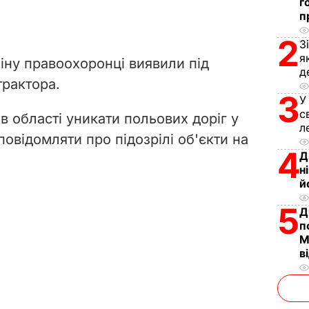
г
п
2
З
я
іну правоохоронці виявили під
д
рактора.
3
У
с
ів області уникати польових доріг у
л
овідомляти про підозрілі об'єкти на
4
Д
н
й
5
Д
п
М
в