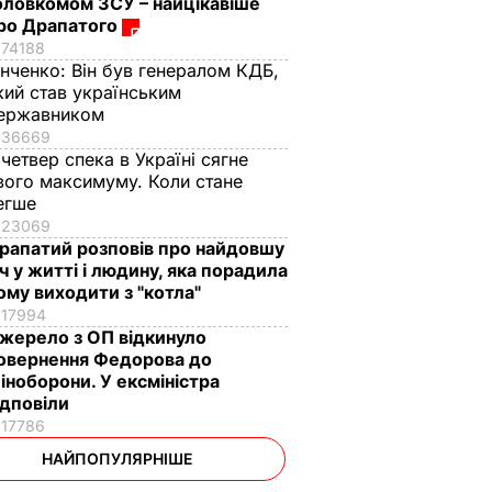
оловкомом ЗСУ – найцікавіше
ро Драпатого
74188
інченко:
Він був генералом КДБ,
кий став українським
ержавником
36669
 четвер спека в Україні сягне
вого максимуму. Коли стане
егше
23069
рапатий розповів про найдовшу
іч у житті і людину, яка порадила
ому виходити з "котла"
17994
жерело з ОП відкинуло
овернення Федорова до
іноборони. У ексміністра
ідповіли
17786
НАЙПОПУЛЯРНІШЕ