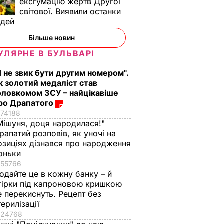
ексгумацію жертв Другої
світової. Виявили останки
юдей
Більше новин
УЛЯРНЕ В БУЛЬВАРІ
Я не звик бути другим номером".
к золотий медаліст став
оловкомом ЗСУ – найцікавіше
ро Драпатого
74188
Мішуня, доця народилася!"
рапатий розповів, як уночі на
озиціях дізнався про народження
оньки
55766
одайте це в кожну банку – й
гірки під капроновою кришкою
е перекиснуть. Рецепт без
терилізації
24768