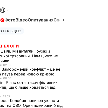
в
Фото
Відео
Опитування
Спецпроєкти
Війна в Укра
 З ПОЛЬЩЕЮ
І БЛОГИ
швілі:
Ми витягли Грузію з
ської трясовини. Нам цього не
ачили
я, 02.00
:
Заморожений конфлікт – це не
а пауза перед новою кризою
я, 00.56
ін:
У нас сотні тисяч фіктивних
нтів, ще більше ховається від
я, 19.27
оров:
Колобок повинен укласти
акт на СВО. Орки помирали б від