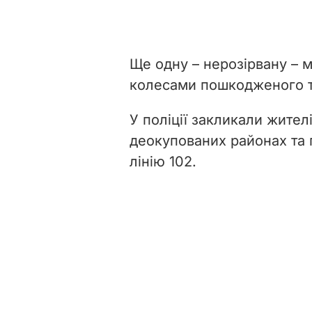
Ще одну – нерозірвану – м
колесами пошкодженого т
У поліції закликали жител
деокупованих районах та п
лінію 102.