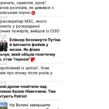
кричать, свавілля, кров".
чов розповів, як дивився з
новським порно
23.34
ржсекретар МЗС, якого
рюють у розкраданні
онних пожертв, вийшов із СІЗО
23.18
Еліксир безсмертя Путіна
й імпланти фейків у
мозок. Як фізик
ьчук, який обіцяв генетичну
, став "героєм"
22.53
 зроблений із заліза". Усик
вів про втому після років у
і
22.19
омі дрони помітили над
ковою базою Німеччини. Там
тують Patriot
21.50
На Волині завершили