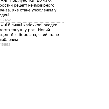
іжні "Поцілуночки" до чаю.
ростий рецепт неймовірного
ечива, яке стане улюбленим у
одині
22452
іжні й пишні кабачкові оладки
росто тануть у роті. Новий
ецепт без борошна, який стане
любленим
16692