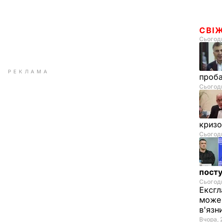
СВІ
Сьогодн
РЕКЛАМА
проб
Сьогодн
криз
Сьогодн
посту
Сьогодн
Ексгл
може 
в'язн
Вчора, 