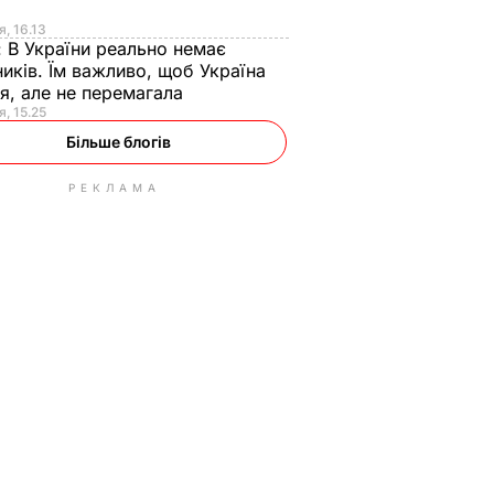
я
я, 16.13
:
В України реально немає
иків. Їм важливо, щоб Україна
я, але не перемагала
я, 15.25
Більше блогів
РЕКЛАМА