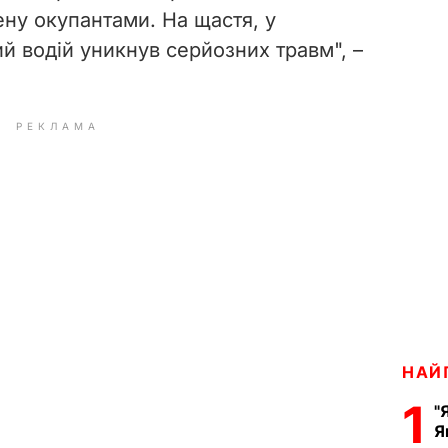
ену окупантами. На щастя, у
ий водій уникнув серйозних травм", –
РЕКЛАМА
НАЙ
1
"
Я