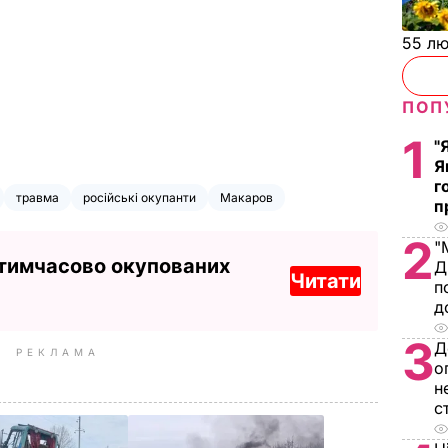
55 л
ПОП
1
"
Я
г
травма
російські окупанти
Макаров
п
2
"
 тимчасово окупованих
Д
Читати
п
д
3
Д
РЕКЛАМА
о
н
с