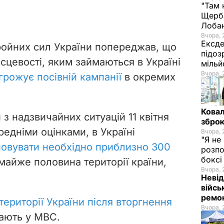
"Там 
Щерба
Лоба
Вчора, 
Ексде
ройних сил України попереджав, що
підоз
сцевості, яким займаються в Україні
мільй
Вчора, 
грожує посівній кампанії
в окремих
Ковал
з надзвичайних ситуацій 11 квітня
зброю
редніми оцінками, в Україні
Вчора, 
"Я не
новувати необхідно приблизно 300
розпо
бокс
 майже половина території країни,
Вчора, 
Невід
війсь
ремон
території України після вторгнення
Вчора, 
ають у МВС.