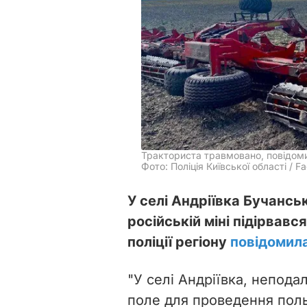
Тракториста травмовано, повідомил
Фото: Поліція Київської області / F
У селі Андріївка Бучансь
російській міні підірвав
поліції регіону
повідомил
"У селі Андріївка, непода
поле для проведення поль