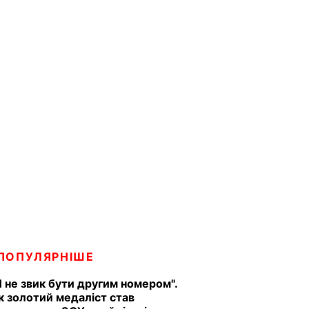
ПОПУЛЯРНІШЕ
Я не звик бути другим номером".
к золотий медаліст став