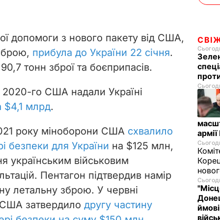
ої допомоги з нового пакету від США,
СВІ
Сьогодн
 зброю,
прибула до України 22 січня
.
Зелен
спеці
90,7 тонн зброї та боєприпасів.
проти
Сьогодн
я 2020-го США надали Україні
а $4,1 млрд
.
масш
2021 року міноборони США
схвалило
армії
Сьогодн
і безпеки для України
на $125 млн,
Коміт
ня українським військовим
Корец
новог
льтацій. Пентагон підтвердив намір
Сьогодн
"Місц
ну летальну зброю. У червні
Донец
и США затвердило
другу частину
ймові
війс
ері безпеки на суму $150 млн
.