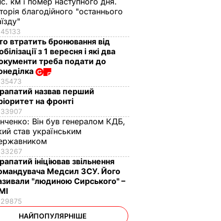
ис. км і помер наступного дня.
сторія благодійного "останнього
аїзду"
45133
то втратить бронювання від
обілізації з 1 вересня і які два
окументи треба подати до
онеділка
35473
рапатий назвав перший
ріоритет на фронті
33907
інченко:
Він був генералом КДБ,
кий став українським
ержавником
33267
рапатий ініціював звільнення
омандувача Медсил ЗСУ. Його
азивали "людиною Сирського" –
МІ
29875
НАЙПОПУЛЯРНІШЕ