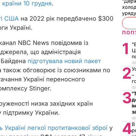
"Держ
 країни 10 грудня
.
холод
уряд
ті США
на 2022 рік передбачено $300
ги Україні.
ПОП
еканал NBC News повідомив із
1
"
Ц
 джерела, що адміністрація
п
 Байдена
підготувала новий пакет
2
У
 а також обговорює із союзниками по
–
ачання Україні переносного
г
омплексу Stinger.
3
"
д
руженості низка західних країн
і
з
у підтримку України.
4
В
 Україні легкої протитанкової зброї
у
р