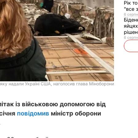
Рік т
"все 
6 серпн
Біден
яйцях
рішен
6 серпн
, яку надали Україні США, наголосив глава Міноборони
літак із військовою допомогою від
 січня
повідомив
міністр оборони
.