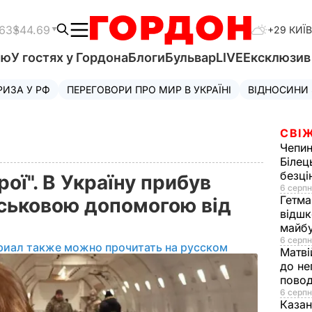
.63
$44.69
+29 КИЇВ
'ю
У гостях у Гордона
Блоги
Бульвар
LIVE
Ексклюзи
РИЗА У РФ
ПЕРЕГОВОРИ ПРО МИР В УКРАЇНІ
ВІДНОСИНИ
СВІЖ
Чепи
Білец
безц
ої". В Україну прибув
6 серпн
Гетма
ійськовою допомогою від
відшк
майбу
6 серпн
риал также можно прочитать на русском
Матві
до не
повод
6 серпн
Казан