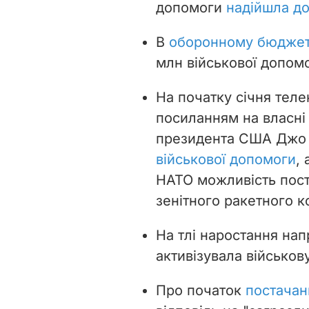
допомоги
надійшла до
В
оборонному бюдже
млн військової допомо
На початку січня тел
посиланням на власні
президента США Джо
військової допомоги
,
НАТО можливість пост
зенітного ракетного к
На тлі наростання нап
активізувала військов
Про початок
постачань