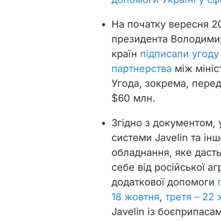
На початку вересня 2
президента Володими
країн
підписали угоду
партнерства
між мініс
Угода, зокрема, пере
$60 млн.
Згідно з документом, 
системи Javelin та ін
обладнання, яке дасть
себе від російської аг
додаткової допомоги
18 жовтня
,
третя –
22 
Javelin із боєприпасам