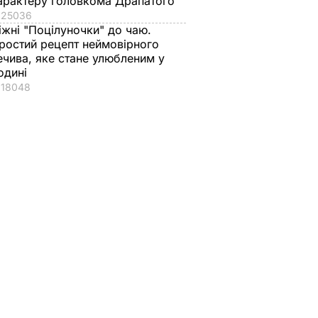
арактеру головкома Драпатого
25036
іжні "Поцілуночки" до чаю.
ростий рецепт неймовірного
ечива, яке стане улюбленим у
одині
18048