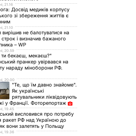
і, 21.16
нога:
Досвід медиків корпусу
ького зі збереження життів є
інним
і, 21.10
 вирішив не балотуватися на
й строк і визначив бажаного
пника – WP
і, 20.59
 ти бекаєш, мекаєш?"
нський пранкер увірвався на
ту нараду міноборони РФ.
о
і, 20.00
"Те, що їм давно знайоме".
Як українські
рятувальники ліквідовують
і у Франції. Фоторепортаж
і, 19.45
ський висловився про потребу
я ракет РФ над Україною до
 як вони залетять у Польщу
і, 19.36