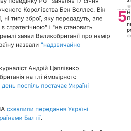
х
иву поведінку РФ" заявляв 17 січня
ученого Королівства Бен Воллес. Він
5
Н
і, ні типу зброї, яку передадуть, але
П
п
 є стратегічною" і "не становить
р
 Кремлі заяви Великобританії про намір
раїну назвали
"надзвичайно
журналіст Андрій Цаплієнко
ританія на тлі ймовірного
 день поспіль постачає Україні
США
схвалили передання Україні
раїнами Балтії
.