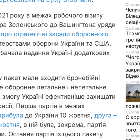
Сьогодн
Чепи
021 року в межах робочого візиту
Білец
безц
ра Зеленського до Вашингтона уряди
Сьогодн
Трамп
 про стратегічні засади оборонного
треті
терствами оборони України та США.
насту
дбачала надання Україні додаткових
Сьогодн
"Чого
Украї
закри
Віде
у пакет мали входити бронебійні
Сьогодн
ше оборонне летальне і нелетальне
 змогу Україні ефективніше захищати
ресії. Перша партія в межах
пожеж
Сьогодн
прибула
до України 10 жовтня,
друга –
Сікор
збитт
жовтня
, в ній була, зокрема, партія
того,
и. Остання партія із цього пакету
Сьогодн