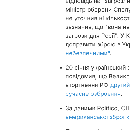
відповідь на "загрозл
міністр оборони Спол
не уточнив ні кількост
зазначив, що "вона не
загрози для Росії". У
доправити зброю в Ук
небезпечними"
.
20 січня український 
повідомив, що Великоб
вторгнення РФ
другий
сучасне озброєння
.
За даними Politico, 
американської зброї к