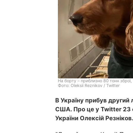
На борту – приблизно 80 тонн зброї
Фото: Oleksii Reznikov / Twitter
В Україну прибув другий 
США. Про це у Twitter 23
України Олексій Резніков