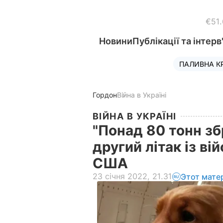
€51
Новини
Публікації та інтерв
ПАЛИВНА К
Гордон
Війна в Україні
ВІЙНА В УКРАЇНІ
"Понад 80 тонн збр
другий літак із в
США
23 січня 2022, 21.31
Этот мате