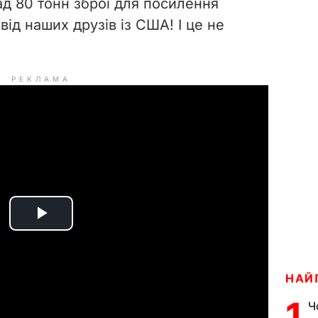
ад 80 тонн зброї для посилення
від наших друзів із США! І це не
РЕКЛАМА
P
l
НАЙ
a
1
Ч