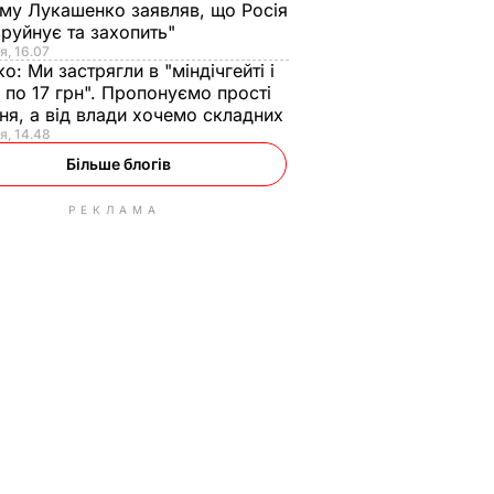
ому Лукашенко заявляв, що Росія
зруйнує та захопить"
я, 16.07
ко:
Ми застрягли в "міндічгейті і
 по 17 грн". Пропонуємо прості
ня, а від влади хочемо складних
я, 14.48
Більше блогів
РЕКЛАМА