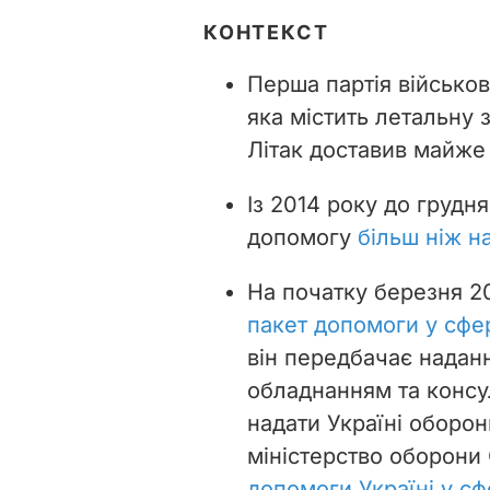
КОНТЕКСТ
Перша партія військов
яка містить летальну
Літак доставив
майже 
Із 2014 року до грудн
допомогу
більш ніж н
На початку березня 
пакет допомоги у сфер
він передбачає надан
обладнанням та консу
надати Україні оборон
міністерство оборон
допомоги Україні у сф