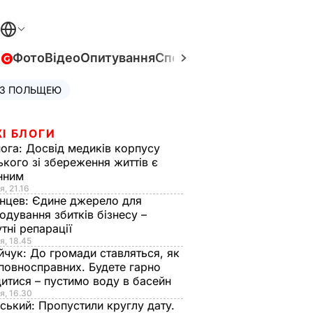
в
Фото
Відео
Опитування
Спецпроєкти
Війна в Укра
 З ПОЛЬЩЕЮ
І БЛОГИ
нога:
Досвід медиків корпусу
ького зі збереження життів є
інним
я, 21.16
нцев:
Єдине джерело для
одування збитків бізнесу –
тні репарації
я, 18.45
йчук:
До громади ставляться, як
повносправних. Будете гарно
итися – пустимо воду в басейн
я, 16.30
ський:
Пропустили круглу дату.