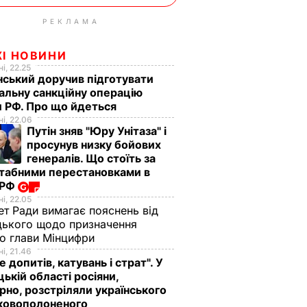
РЕКЛАМА
ЖІ НОВИНИ
і, 22.25
ський доручив підготувати
альну санкційну операцію
 РФ. Про що йдеться
і, 22.06
Путін зняв "Юру Унітаза" і
просунув низку бойових
генералів. Що стоїть за
табними перестановками в
 РФ
і, 22.05
ет Ради вимагає пояснень від
ького щодо призначення
о глави Мінцифри
і, 21.46
е допитів, катувань і страт". У
ькій області росіяни,
рно, розстріляли українського
ьковополоненого