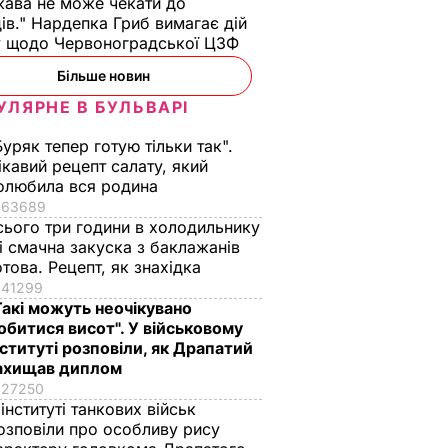
ава не може чекати до
ів." Нардепка Гриб вимагає дій
у щодо Червоноградської ЦЗФ
Більше новин
УЛЯРНЕ В БУЛЬВАРІ
Буряк тепер готую тільки так".
ікавий рецепт салату, який
олюбила вся родина
63689
сього три години в холодильнику
 і смачна закуска з баклажанів
отова. Рецепт, як знахідка
41299
Такі можуть неочікувано
обитися висот". У військовому
нституті розповіли, як Драпатий
ахищав диплом
27250
 інституті танкових військ
озповіли про особливу рису