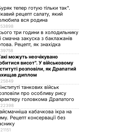
Буряк тепер готую тільки так".
ікавий рецепт салату, який
олюбила вся родина
53898
сього три години в холодильнику
 і смачна закуска з баклажанів
отова. Рецепт, як знахідка
39758
Такі можуть неочікувано
обитися висот". У військовому
нституті розповіли, як Драпатий
ахищав диплом
25849
 інституті танкових військ
озповіли про особливу рису
арактеру головкома Драпатого
22398
айсмачніша кабачкова ікра на
иму. Рецепт консервації без
аснику
21151