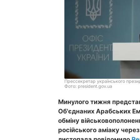
Прессекретар українського презид
Фото: president.gov.ua
Минулого тижня представн
Об'єднаних Арабських Ем
обміну військовополонен
російського аміаку через
листопада повідомило
Re