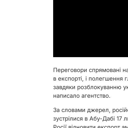
Переговори спрямовані на
в експорті, і полегшення
завдяки розблокуванню ук
написало агентство.
За словами джерел, російс
зустрілися в Абу-Дабі 17 
Росії відновити експорт а