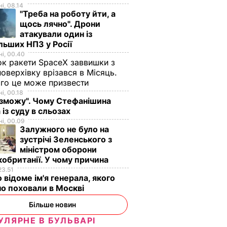
і, 08.14
"Треба на роботу йти, а
щось лячно". Дрони
атакували один із
льших НПЗ у Росії
і, 00.40
к ракети SpaceX заввишки з
поверхівку врізався в Місяць.
го це може призвести
і, 00.18
 зможу". Чому Стефанішина
 із суду в сльозах
і, 00.09
Залужного не було на
зустрічі Зеленського з
міністром оборони
обританії. У чому причина
23.51
 відоме ім'я генерала, якого
о поховали в Москві
Більше новин
УЛЯРНЕ В БУЛЬВАРІ