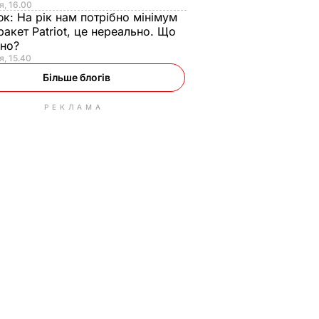
я, 16.00
юк:
На рік нам потрібно мінімум
ракет Patriot, це нереально. Що
ьно?
я, 15.40
Більше блогів
РЕКЛАМА