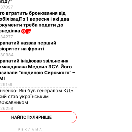
аїзду"
37097
то втратить бронювання від
обілізації з 1 вересня і які два
окументи треба подати до
онеділка
34277
рапатий назвав перший
ріоритет на фронті
30984
рапатий ініціював звільнення
омандувача Медсил ЗСУ. Його
азивали "людиною Сирського" –
МІ
29159
інченко:
Він був генералом КДБ,
кий став українським
ержавником
26259
НАЙПОПУЛЯРНІШЕ
РЕКЛАМА