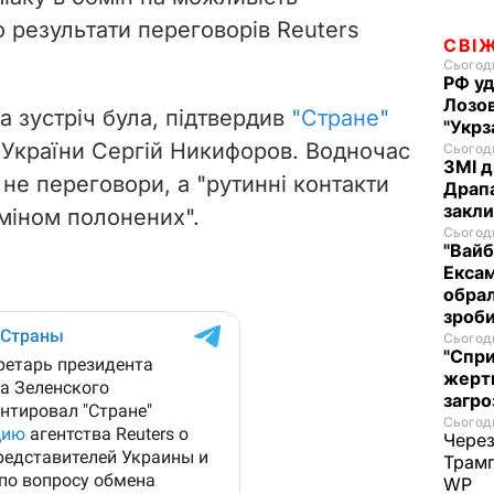
 результати переговорів Reuters
СВІ
Сьогодн
РФ уд
Лозов
а зустріч була, підтвердив
"Стране"
"Укрз
 України Сергій Никифоров. Водночас
Сьогодн
ЗМІ д
и
не
переговори, а "рутинні контакти
Драпа
закли
міном полонених".
Сьогодн
"Вайб
Ексам
обрал
зроби
Сьогодн
"Спри
жертв
загро
Сьогодн
Через
Трамп
WP