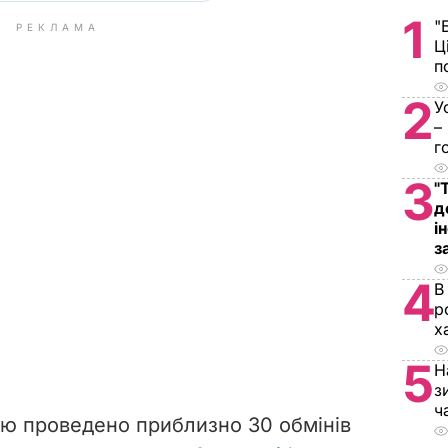
1
"
РЕКЛАМА
Ц
п
2
У
–
г
3
"
д
і
з
4
В
р
х
5
Н
з
ч
єю проведено приблизно 30 обмінів