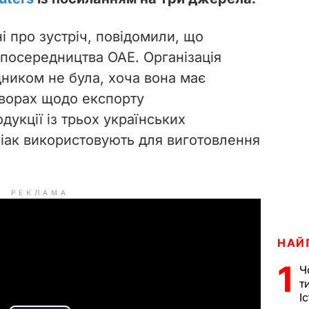
і про зустріч, повідомили, що
посередництва ОАЕ. Організація
ником не була, хоча вона має
оворах щодо експорту
дукції із трьох українських
іак використовують для виготовлення
РЕКЛАМА
НАЙ
1
Ч
т
І