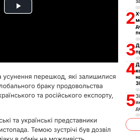
з
P
2
Х
м
l
д
п
a
3
Д
п
y
4
Д
V
к
 усунення перешкод, які залишилися
н
i
З
 глобального браку продовольства
5
раїнського та російського експорту,
d
З
я
д
e
ькі та українські представники
o
листопада. Темою зустрічі був дозвіл
міаку в обмін на можливість