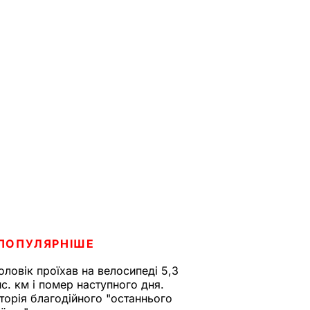
ПОПУЛЯРНІШЕ
оловік проїхав на велосипеді 5,3
ис. км і помер наступного дня.
сторія благодійного "останнього