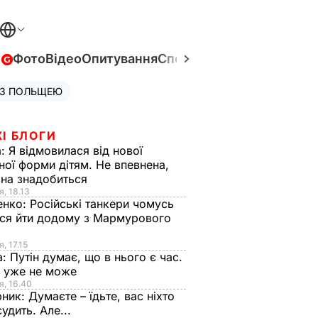
в
Фото
Відео
Опитування
Спецпроєкти
Війна в Укра
 З ПОЛЬЩЕЮ
І БЛОГИ
а:
Я відмовилася від нової
ної форми дітям. Не впевнена,
на знадобиться
я, 18.13
енко:
Російські танкери чомусь
ся йти додому з Мармурового
, 17.15
а:
Путін думає, що в нього є час.
Ф уже не може
я, 16.40
рник:
Думаєте – їдьте, вас ніхто
судить. Але...