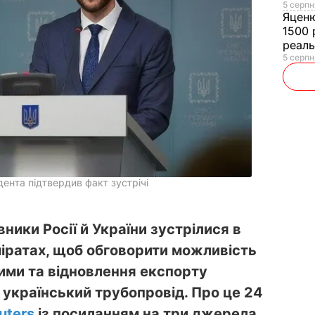
5 серпн
Яцен
1500 
реал
5 серпн
ента підтвердив факт зустрічі
ики Росії й України зустрілися в
іратах, щоб обговорити можливість
ими та відновлення експорту
 український трубопровід. Про це 24
uters
із посиланням на три джерела.