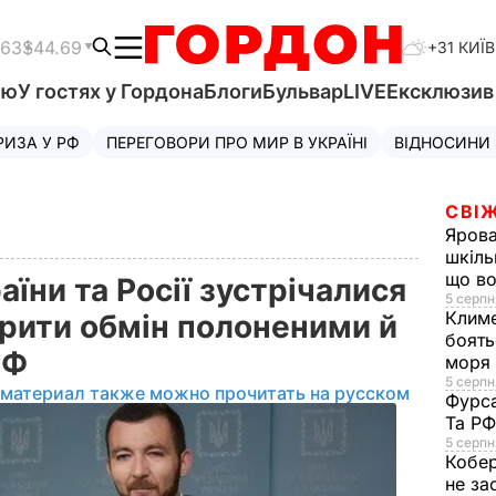
.63
$44.69
+31 КИЇВ
'ю
У гостях у Гордона
Блоги
Бульвар
LIVE
Ексклюзи
РИЗА У РФ
ПЕРЕГОВОРИ ПРО МИР В УКРАЇНІ
ВІДНОСИНИ
СВІЖ
Яров
шкіль
що во
їни та Росії зустрічалися
5 серпн
Клим
орити обмін полоненими й
боять
 РФ
моря
5 серпня
 материал также можно прочитать на русском
Фурс
Та Р
5 серпн
Кобе
не за