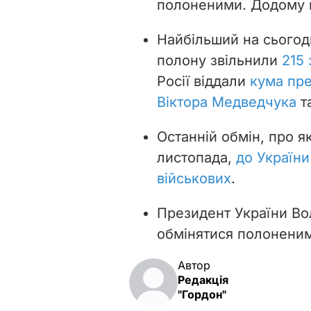
полоненими. Додому
Найбільший на сьогодн
полону звільнили
215 
Росії віддали
кума пр
Віктора Медведчука
та
Останній обмін, про я
листопада,
до України
військових
.
Президент України Во
обмінятися полонени
Автор
Редакція
"Гордон"