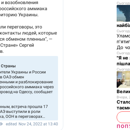
Сьогодн
найбі
Сьогодн
Уламо
п'яти
До чо
Сьогодн
"Я не
пішла
Сьогодн
Велик
Вчора, 
Стало
таємн
ПОП