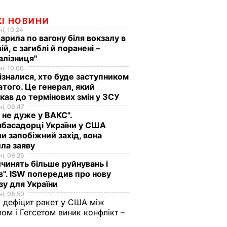
ЖІ НОВИНИ
і, 10.24
арила по вагону біля вокзалу в
ій, є загиблі й поранені –
алізниця"
і, 10.00
ізналися, хто буде заступником
того. Це генерал, який
кав до термінових змін у ЗСУ
і, 09.47
 не дуже у ВАКС".
басадорці України у США
и запобіжний захід, вона
ла заяву
і, 09.26
чинять більше руйнувань і
". ISW попередив про нову
зу для України
і, 08.50
 дефіцит ракет у США між
ом і Гегсетом виник конфлікт –