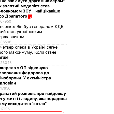
Я не звик бути другим номером".
к золотий медаліст став
оловкомом ЗСУ – найцікавіше
ро Драпатого
67950
інченко:
Він був генералом КДБ,
кий став українським
ержавником
36596
 четвер спека в Україні сягне
вого максимуму. Коли стане
егше
23048
жерело з ОП відкинуло
овернення Федорова до
іноборони. У ексміністра
ідповіли
17656
рапатий розповів про найдовшу
іч у житті і людину, яка порадила
ому виходити з "котла"
17195