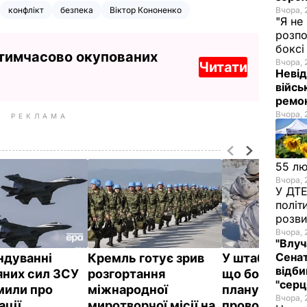
конфлікт
безпека
Віктор Кононенко
Вчора, 
"Я не
розпо
бокс
 тимчасово окупованих
Вчора, 
Читати
Невід
війсь
ремон
Вчора, 
РЕКЛАМА
55 л
Вчора, 
У ДТЕ
політ
розви
Вчора, 
"Влуч
Сенат
ндуванні
Кремль готує зрив
У штабі АТО з
відби
яних сил ЗСУ
розгортання
що бойовики
"серц
мили про
міжнародної
планують сер
Вчора, 
ації
миротворчої місії на
провокації п