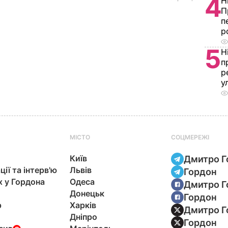
4
Н
П
п
р
5
Н
п
р
у
МІСТО
СОЦМЕРЕЖІ
Київ
Дмитро Г
ції та інтерв'ю
Львів
Гордон
х у Гордона
Одеса
Дмитро Г
Донецьк
Гордон
р
Харків
Дмитро Г
Дніпро
Гордон