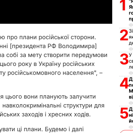
1
"
a
Я
г
y
п
V
2
З
ю про плани російської сторони.
я
i
д
нні [президента РФ Володимира]
3
ла собі за мету створити передумови
У
d
с
цього року в Україну російських
л
e
ту російськомовного населення", –
4
Д
o
п
М
ля цього вони планують залучити
в
, навколокримінальні структури для
5
Д
йських заходів і хресних ходів.
н
й
вати ці плани. Будемо і далі