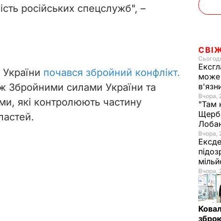
ість російських спецслужб", –
СВІ
Сьогодн
Ексгл
і України
почався збройний конфлікт.
може 
між Збройними силами України та
в'язн
Вчора, 
ми, які контролюють частину
"Там 
Щерба
ластей.
Лоба
Вчора, 
Ексде
підоз
мільй
Вчора, 
Ковал
зброю