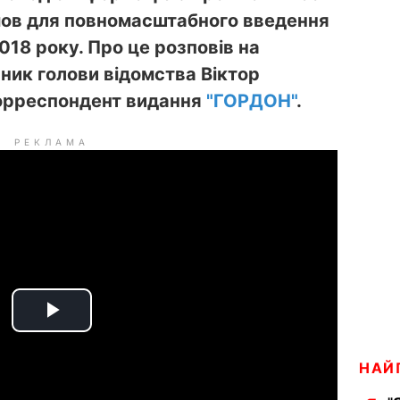
ов для повномасштабного введення
2018 року.
Про це розповів на
пник
голови відомства Віктор
о
р
респондент видання
"ГОРДОН"
.
РЕКЛАМА
P
l
НАЙ