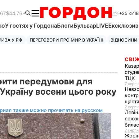
.67
$44.76
+25 КИЇВ
'ю
У гостях у Гордона
Блоги
Бульвар
LIVE
Ексклюзи
РИЗА У РФ
ПЕРЕГОВОРИ ПРО МИР В УКРАЇНІ
ВІДНОСИНИ
СВІЖ
Казар
студе
ТЦК
орити передумови для
7 серпн
Невз
 Україну восени цього року
контр
щаст
7 серпн
риал также можно прочитать на русском
Левін
союзн
билас
7 серпн
Жорі