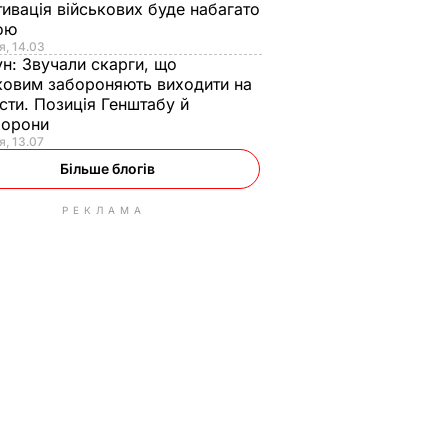
ивація військових буде набагато
ою
я, 14.03
ун:
Звучали скарги, що
ковим забороняють виходити на
сти. Позиція Генштабу й
борони
я, 13.07
Більше блогів
РЕКЛАМА