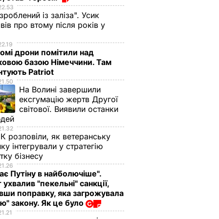
22.53
 зроблений із заліза". Усик
вів про втому після років у
і
22.19
омі дрони помітили над
ковою базою Німеччини. Там
тують Patriot
21.50
На Волині завершили
ексгумацію жертв Другої
світової. Виявили останки
юдей
21.32
К розповіли, як ветеранську
ику інтегрували у стратегію
тку бізнесу
21.26
ає Путіну в найболючіше".
 ухвалив "пекельні" санкції,
аявили,
вши поправку, яка загрожувала
ю" закону. Як це було
йозні
21.21
роти