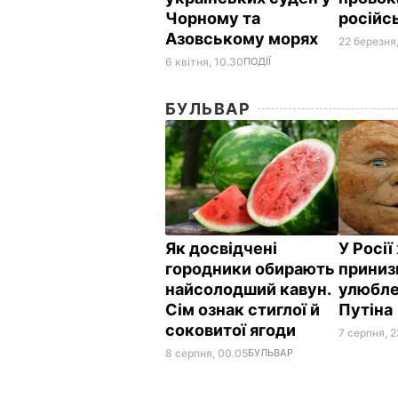
Чорному та
російсь
Азовському морях
22 березня,
6 квітня, 10.30
ПОДІЇ
БУЛЬВАР
Як досвідчені
У Росі
городники обирають
приниз
найсолодший кавун.
улюбле
Сім ознак стиглої й
Путіна
соковитої ягоди
7 серпня, 2
8 серпня, 00.05
БУЛЬВАР