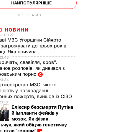
НАЙПОПУЛЯРНІШЕ
РЕКЛАМА
ЖІ НОВИНИ
і, 00.27
аві МЗС Угорщини Сійярто
загрожувати до трьох років
иці. Яка причина
23.46
кричать, свавілля, кров".
чов розповів, як дивився з
новським порно
23.34
ржсекретар МЗС, якого
рюють у розкраданні
онних пожертв, вийшов із СІЗО
23.18
Еліксир безсмертя Путіна
й імпланти фейків у
мозок. Як фізик
ьчук, який обіцяв генетичну
, став "героєм"