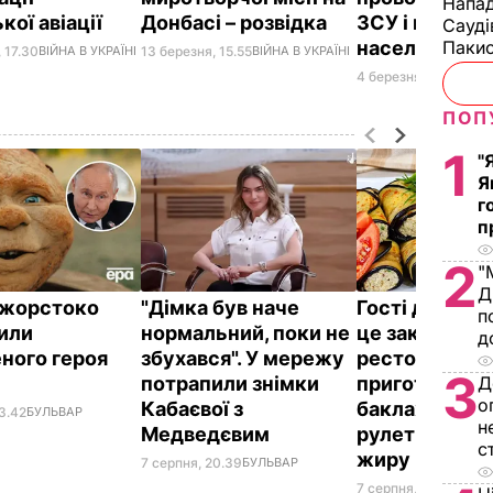
Напад
кої авіації
Донбасі – розвідка
ЗСУ і цивільн
Сауді
населення
Пакис
 17.30
ВІЙНА В УКРАЇНІ
13 березня, 15.55
ВІЙНА В УКРАЇНІ
4 березня, 16.07
ВІЙН
ПОП
1
"
Я
г
п
2
"
Д
ї жорстоко
"Дімка був наче
Гості думают
п
или
нормальний, поки не
це закуска з
д
ного героя
збухався". У мережу
ресторану. Я
3
потрапили знімки
приготувати 
Д
о
Кабаєвої з
баклажанні
3.42
БУЛЬВАР
н
Медведєвим
рулетики без
с
жиру
7 серпня, 20.39
БУЛЬВАР
7 серпня, 20.16
БУЛЬ