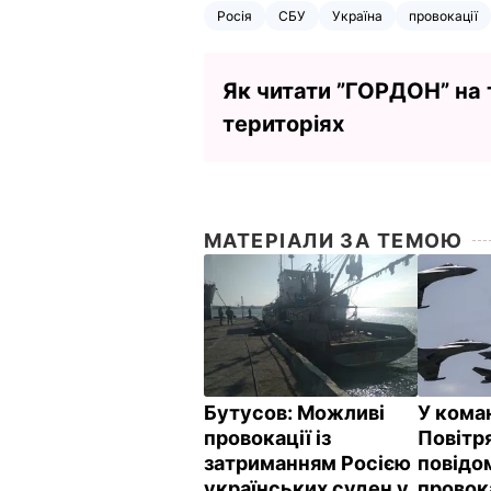
Росія
СБУ
Україна
провокації
Як читати ”ГОРДОН” на
територіях
МАТЕРІАЛИ ЗА ТЕМОЮ
Бутусов: Можливі
У кома
провокації із
Повітр
затриманням Росією
повідо
українських суден у
провок