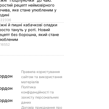
іжні "Поцілуночки" до чаю.
ростий рецепт неймовірного
ечива, яке стане улюбленим у
одині
22336
іжні й пишні кабачкові оладки
росто тануть у роті. Новий
ецепт без борошна, який стане
любленим
16552
Правила користування
ордон
сайтом та використання
матеріалів
Політика
ордон
конфіденційності та
захисту персональних
ордон
даних
Договір приєднання про