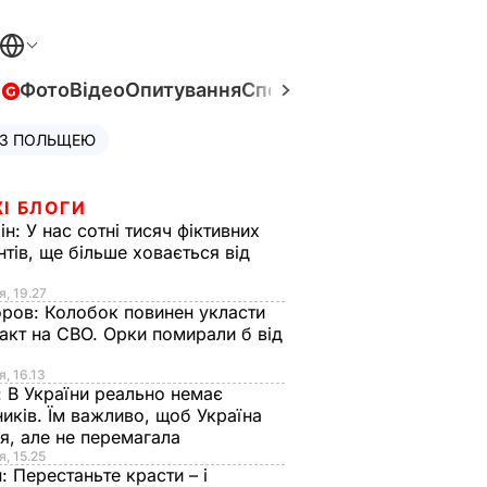
в
Фото
Відео
Опитування
Спецпроєкти
Війна в Укра
 З ПОЛЬЩЕЮ
І БЛОГИ
ін:
У нас сотні тисяч фіктивних
нтів, ще більше ховається від
я, 19.27
оров:
Колобок повинен укласти
акт на СВО. Орки помирали б від
я
я, 16.13
:
В України реально немає
иків. Їм важливо, щоб Україна
я, але не перемагала
я, 15.25
н:
Перестаньте красти – і