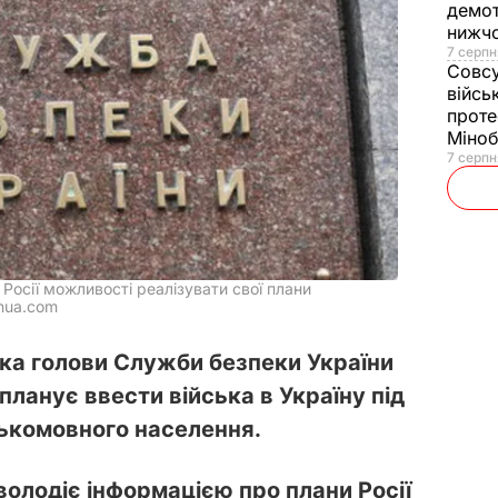
демот
нижч
7 серпн
Совс
війсь
проте
Міно
7 серпн
Росії можливості реалізувати свої плани
nua.com
ка голови Служби безпеки України
планує ввести війська в Україну під
ькомовного населення.
олодіє інформацією про плани Росії