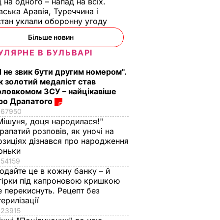
 на одного – напад на всіх.
ого
вська Аравія, Туреччина і
тан уклали оборонну угоду
А В УКРАЇНІ
Більше новин
УЛЯРНЕ В БУЛЬВАРІ
Я не звик бути другим номером".
к золотий медаліст став
оловкомом ЗСУ – найцікавіше
ро Драпатого
67950
Мішуня, доця народилася!"
рапатий розповів, як уночі на
ь, що
"Нічого нав'язувати
Змішайте це з
озиціях дізнався про народження
не буду". Драпатий
борошном – і ціла
оньки
к
розповів, яку
гора м'яких, наче пу
54159
ніжні
професію обрав його
пиріжків готова.
одайте це в кожну банку – й
гірки під капроновою кришкою
син
Найкращий рецепт
е перекиснуть. Рецепт без
 зайвого
7 серпня, 19.28
БУЛЬВАР
7 серпня, 18.03
БУЛЬВАР
терилізації
23915
ВАР