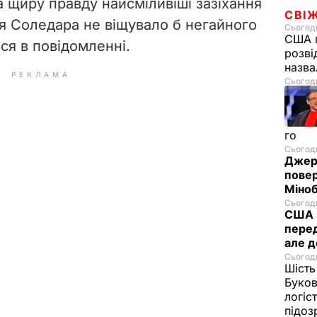
а щиру правду найсміливіші зазіхання
СВІ
тя Соледара не віщувало б негайного
Сьогодн
США п
ься в повідомленні.
розві
назв
РЕКЛАМА
Сьогодн
го
Сьогодн
Джере
пове
Міноб
Сьогодн
США з
перед
але д
Сьогодн
Шість
Буков
логіс
підо