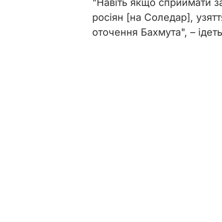
"Навіть якщо сприймати з
росіян [на Соледар], узят
оточення Бахмута", – ідет