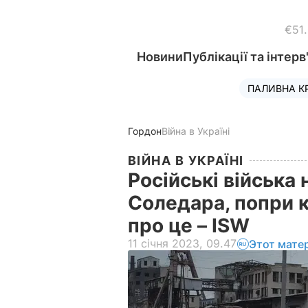
€51
Новини
Публікації та інтерв
ПАЛИВНА К
Гордон
Війна в Україні
ВІЙНА В УКРАЇНІ
Російські війська 
Соледара, попри к
про це – ISW
11 січня 2023, 09.47
Этот мате