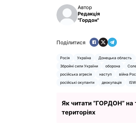
Автор
Редакція
"Гордон"
Поділитися
Росія
Україна
Донецька область
Збройні сили України
оборона
Сол
російська агресія
наступ
війна Рос
російські окупанти
деокупація
ISW
Як читати ”ГОРДОН” на
територіях