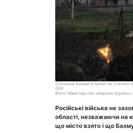
Оточення Бахмута може не статися на
ISW
Фото: Міністерство оборони України /
Російські війська не зах
області, незважаючи на кі
що місто взято і що Бахм