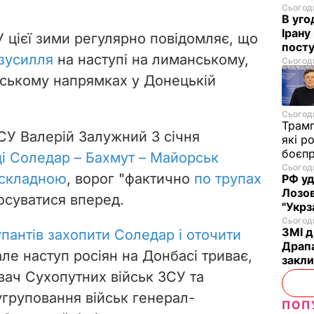
Сьогодн
В уго
Ірану
 цієї зими регулярно повідомляє, що
посту
зусилля
на наступі на лиманському,
Сьогодн
вському напрямках у Донецькій
Сьогодн
Трам
У Валерій Залужний 3 січня
які р
боєп
ці Соледар – Бахмут – Майорськ
Сьогодн
 складною
, ворог "фактично
по трупах
РФ уд
Лозов
осуватися вперед.
"Укрз
Сьогодн
ЗМІ д
упантів захопити Соледар і оточити
Драпа
але наступ росіян на Донбасі триває,
закли
ач Сухопутних військ ЗСУ та
угруповання військ генерал-
ПОП