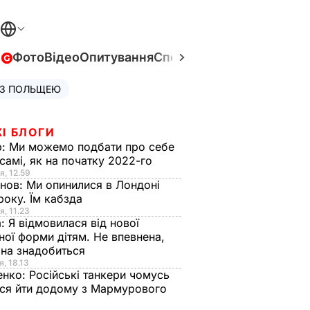
в
Фото
Відео
Опитування
Спецпроєкти
Війна в Укра
 З ПОЛЬЩЕЮ
І БЛОГИ
р:
Ми можемо подбати про себе
самі, як на початку 2022-го
я, 12.59
анов:
Ми опинилися в Лондоні
року. Їм кабзда
я, 11.23
а:
Я відмовилася від нової
ної форми дітям. Не впевнена,
на знадобиться
я, 18.13
енко:
Російські танкери чомусь
ся йти додому з Мармурового