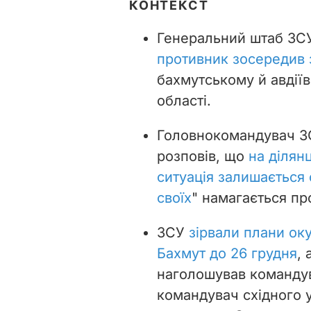
КОНТЕКСТ
Генеральний штаб ЗСУ
противник зосередив 
бахмутському й авдії
області.
Головнокомандувач ЗС
розповів, що
на ділян
ситуація залишається
своїх
" намагається пр
ЗСУ
зірвали плани ок
Бахмут до 26 грудня
, 
наголошував командув
командувач східного 