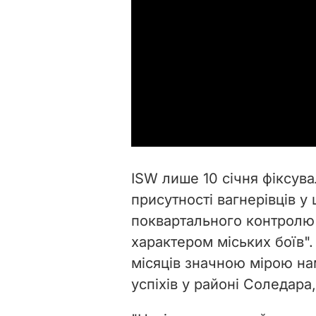
ISW лише 10 січня фіксув
присутності вагнерівців у
поквартального контролю
характером міських боїв".
місяців значною мірою на
успіхів у районі Соледара,