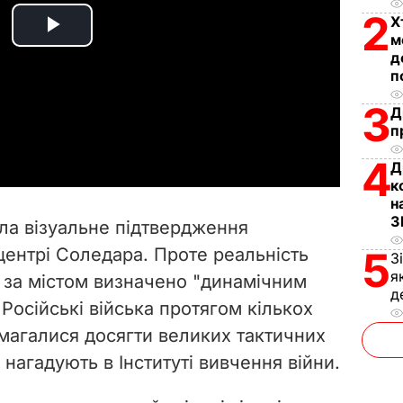
2
Х
P
м
д
п
l
3
Д
a
п
y
4
Д
к
V
н
З
ала візуальне підтвердження
i
 центрі Соледара. Проте реальність
5
З
я
 за містом визначено "динамічним
d
д
 Російські війська протягом кількох
e
магалися досягти великих тактичних
 нагадують в Інституті вивчення війни.
o