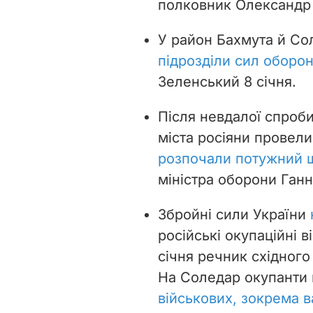
полковник Олександр 
У район Бахмута й С
підрозділи сил оборо
Зеленський 8 січня.
Після невдалої спроби
міста росіяни провели
розпочали потужний 
міністра оборони Ган
Збройні сили України
російські окупаційні 
січня речник східног
На Соледар окупанти
військових, зокрема в