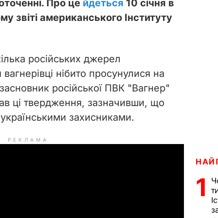
оточенні. Про це
йдеться
10 січня в
му звіті американського Інституту
кілька російських джерел
 вагнерівці нібито просунулися на
 засновник російської ПВК "Вагнер"
в ці твердження, зазначивши, що
 українськими захисниками.
РЕКЛАМА
НАЙ
1
Ч
т
І
з