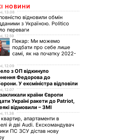
ЖІ НОВИНИ
і, 13.08
овністю відновили обмін
дданими з Україною. Politico
ало переваги
і, 12.59
Пекар:
Ми можемо
подбати про себе лише
самі, як на початку 2022-
і, 12.09
ло з ОП відкинуло
рнення Федорова до
орони. У ексміністра відповіли
і, 12.07
акликали країни Європи
ати Україні ракети до Patriot,
еякі відмовили – ЗМІ
і, 11.38
 квартир, апартаменти в
елі й дві Audi. Екскомандувач
тики ПС ЗСУ дістав нову
зру