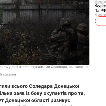
5 серпня
Фурс
Та Р
5 серпн
віть у разі взяття окупантами Соледара, вважають в
 Instagram
опили всього Соледара Донецької
лька заяв із боку окупантів про те,
ут Донецької області ризикує