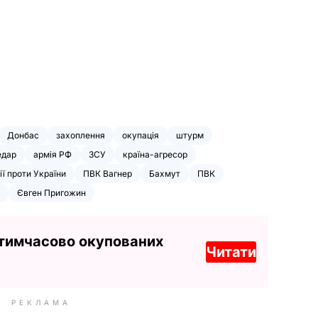
Донбас
захоплення
окупація
штурм
едар
армія РФ
ЗСУ
країна-агресор
ії проти України
ПВК Вагнер
Бахмут
ПВК
Євген Пригожин
 тимчасово окупованих
Читати
РЕКЛАМА