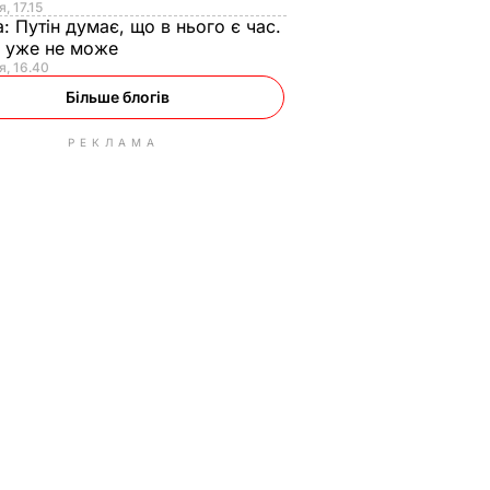
, 17.15
а:
Путін думає, що в нього є час.
Ф уже не може
я, 16.40
Більше блогів
РЕКЛАМА