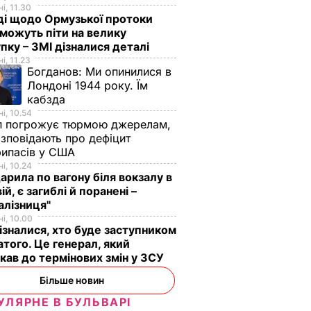
і, 11.30
ді щодо Ормузької протоки
 можуть піти на велику
пку – ЗМІ дізналися деталі
і, 11.23
Богданов:
Ми опинилися в
Лондоні 1944 року. Їм
кабзда
і, 10.54
п погрожує тюрмою джерелам,
озповідають про дефіцит
рипасів у США
і, 10.24
арила по вагону біля вокзалу в
ій, є загиблі й поранені –
алізниця"
і, 10.00
ізналися, хто буде заступником
того. Це генерал, який
кав до термінових змін у ЗСУ
Більше новин
УЛЯРНЕ В БУЛЬВАРІ