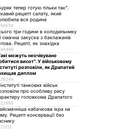
Буряк тепер готую тільки так".
ікавий рецепт салату, який
олюбила вся родина
56639
сього три години в холодильнику
 і смачна закуска з баклажанів
отова. Рецепт, як знахідка
40499
Такі можуть неочікувано
обитися висот". У військовому
нституті розповіли, як Драпатий
ахищав диплом
26244
 інституті танкових військ
озповіли про особливу рису
арактеру головкома Драпатого
22995
айсмачніша кабачкова ікра на
иму. Рецепт консервації без
аснику
21312