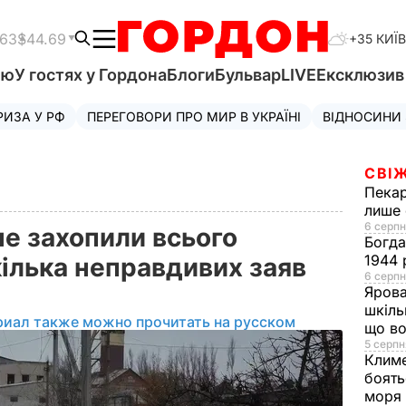
.63
$44.69
+35 КИЇВ
'ю
У гостях у Гордона
Блоги
Бульвар
LIVE
Ексклюзи
РИЗА У РФ
ПЕРЕГОВОРИ ПРО МИР В УКРАЇНІ
ВІДНОСИНИ
СВІЖ
Пека
лише 
6 серпн
не захопили всього
Богд
1944 
ілька неправдивих заяв
6 серпн
Яров
шкіль
риал также можно прочитать на русском
що во
5 серпн
Клим
боять
моря