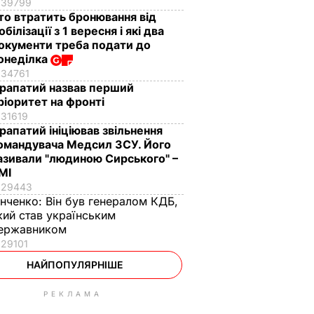
39799
то втратить бронювання від
обілізації з 1 вересня і які два
окументи треба подати до
онеділка
34761
рапатий назвав перший
ріоритет на фронті
31619
рапатий ініціював звільнення
омандувача Медсил ЗСУ. Його
азивали "людиною Сирського" –
МІ
29443
інченко:
Він був генералом КДБ,
кий став українським
ержавником
29101
НАЙПОПУЛЯРНІШЕ
РЕКЛАМА