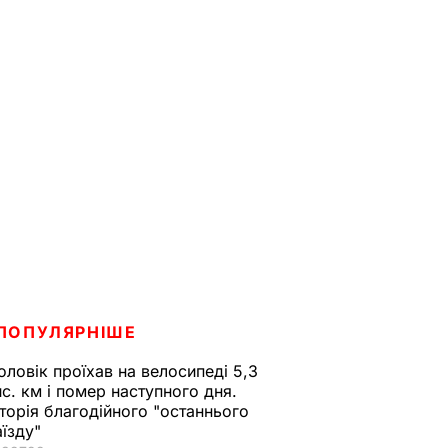
ПОПУЛЯРНІШЕ
оловік проїхав на велосипеді 5,3
ис. км і помер наступного дня.
сторія благодійного "останнього
аїзду"