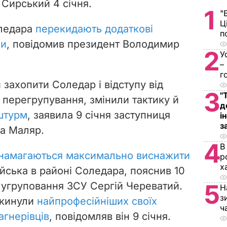
Сирський 4 січня.
1
"
Ц
оледара
перекидають додаткові
п
ни
, повідомив президент Володимир
2
У
–
г
 захопити Соледар і відступу від
3
"
 перегрупування, змінили тактику й
д
штурм
, заявила 9 січня заступниця
і
з
на Маляр.
4
В
намагаються максимально виснажити
р
х
війська в районі Соледара, пояснив 10
5
о угруповання ЗСУ Сергій Череватий.
Н
з
 кинули
найпрофесійніших своїх
ч
агнерівців
, повідомляв він 9 січня.