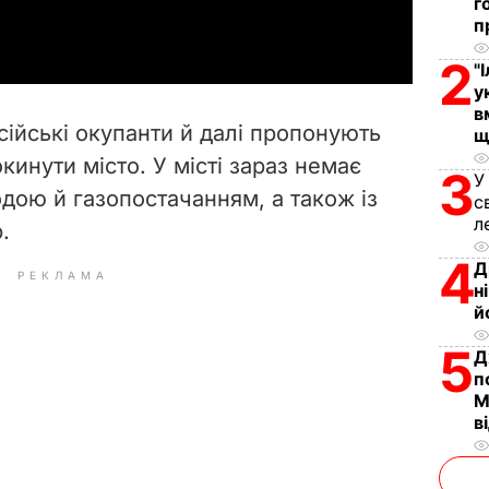
a
г
п
y
2
"
у
V
в
сійські окупанти й далі пропонують
щ
i
инути місто. У місті зараз немає
3
У
дою й газопостачанням, а також із
d
с
л
.
e
4
Д
РЕКЛАМА
н
o
й
5
Д
п
М
в