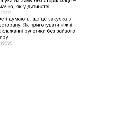
блука на зиму без стерилізації –
мачно, як у дитинстві
21771
ості думають, що це закуска з
есторану. Як приготувати ніжні
аклажанні рулетики без зайвого
иру
19595
вів про
Кулеба пояснив,
Як досвідчені
 Путіна
чому Трамп
городники обирают
нні
насправді
найсолодший кавун
причепився до
Сім ознак стиглої й
костюма
соковитої ягоди
Зеленського
8 серпня, 00.05
БУЛЬВАР
8 серпня, 07.07
СВІТ