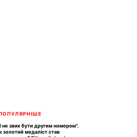
ПОПУЛЯРНІШЕ
Я не звик бути другим номером".
к золотий медаліст став