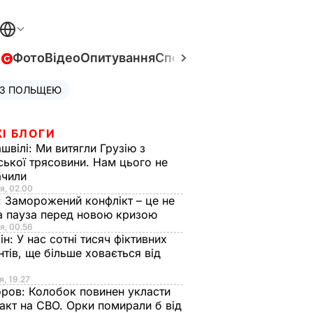
в
Фото
Відео
Опитування
Спецпроєкти
Війна в Укра
 З ПОЛЬЩЕЮ
І БЛОГИ
швілі:
Ми витягли Грузію з
ської трясовини. Нам цього не
ачили
я, 02.00
:
Заморожений конфлікт – це не
а пауза перед новою кризою
я, 00.56
ін:
У нас сотні тисяч фіктивних
нтів, ще більше ховається від
я, 19.27
оров:
Колобок повинен укласти
акт на СВО. Орки помирали б від