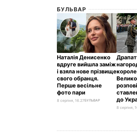
БУЛЬВАР
Наталія Денисенко
Драпат
вдруге вийшла заміж
нагоро
і взяла нове прізвище
короле
свого обранця.
Велико
Перше весільне
розпов
фото пари
ставле
до Укр
8 серпня, 16.27
БУЛЬВАР
8 серпня, 1