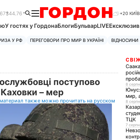
.67
$44.76
+20 КИЇВ
'ю
У гостях у Гордона
Блоги
Бульвар
LIVE
Ексклюзи
РИЗА У РФ
ПЕРЕГОВОРИ ПРО МИР В УКРАЇНІ
ВІДНОСИНИ
СВІЖ
Саака
росій
проб
вослужбовці поступово
8 серпн
Юнус
ї Каховки – мер
мир, 
 материал также можно прочитать на русском
8 серпн
Казар
студе
ТЦК
7 серпн
Невз
контр