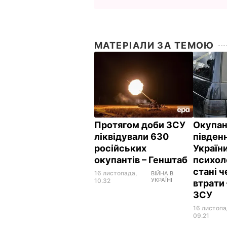
МАТЕРІАЛИ ЗА ТЕМОЮ
Протягом доби ЗСУ
Окупан
ліквідували 630
півден
російських
Україн
окупантів – Генштаб
психол
стані ч
16 листопада,
ВІЙНА В
УКРАЇНІ
10.32
втрати
ЗСУ
16 листопа
09.21