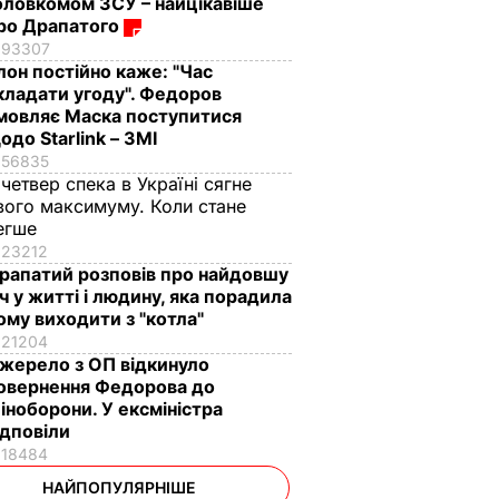
оловкомом ЗСУ – найцікавіше
ро Драпатого
93307
Ілон постійно каже: "Час
кладати угоду". Федоров
мовляє Маска поступитися
одо Starlink – ЗМІ
56835
 четвер спека в Україні сягне
вого максимуму. Коли стане
егше
23212
рапатий розповів про найдовшу
іч у житті і людину, яка порадила
ому виходити з "котла"
21204
жерело з ОП відкинуло
овернення Федорова до
іноборони. У ексміністра
ідповіли
18484
НАЙПОПУЛЯРНІШЕ