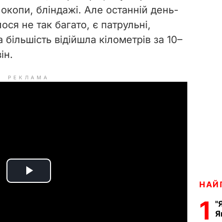
 окопи, бліндажі. Але останній день-
ося не так багато, є патрульні,
 більшість відійшла кілометрів за 10–
ін.
РЕКЛАМА
P
НАЙ
1
l
"
Я