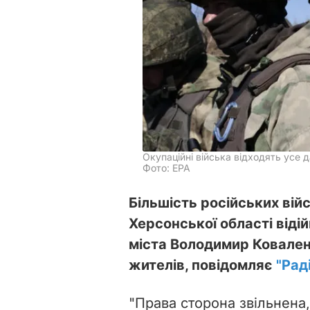
Окупаційні війська відходять усе д
Фото: EPA
Більшість російських вій
Херсонської області віді
міста Володимир Ковален
жителів, повідомляє
"Рад
"Права сторона звільнена, 