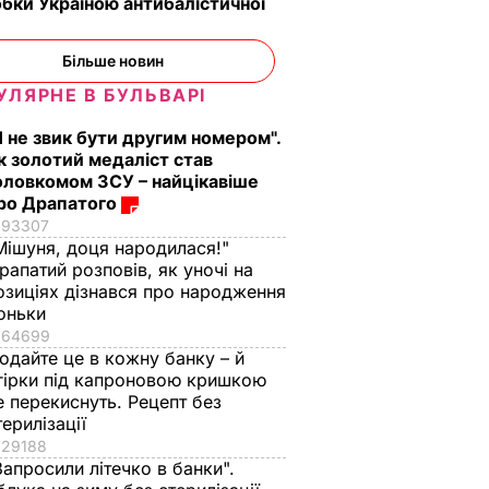
бки Україною антибалістичної
Більше новин
УЛЯРНЕ В БУЛЬВАРІ
Я не звик бути другим номером".
к золотий медаліст став
оловкомом ЗСУ – найцікавіше
ро Драпатого
93307
Мішуня, доця народилася!"
рапатий розповів, як уночі на
озиціях дізнався про народження
оньки
64699
одайте це в кожну банку – й
гірки під капроновою кришкою
е перекиснуть. Рецепт без
терилізації
29188
Запросили літечко в банки".