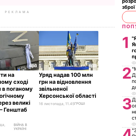
розро
зброї
РЕКЛАМА
ПОП
1
"
Я
г
п
2
"
ти на
Уряд надав 100 млн
Д
п
ному сході
грн на відновлення
д
и в поганому
звільненої
огічному
Херсонської області
3
Д
ерез великі
16 листопада, 11.45
ГРОШІ
о
 – Генштаб
н
с
да,
ВІЙНА В
4
УКРАЇНІ
"