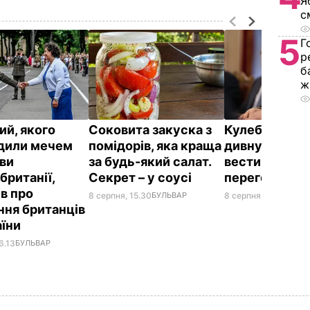
Я
с
5
Г
р
б
ж
ий, якого
Соковита закуска з
Кулеба розпо
дили мечем
помідорів, яка краща
дивну манеру
ви
за будь-який салат.
вести телефо
британії,
Секрет – у соусі
переговори
ів про
8 серпня, 15.30
БУЛЬВАР
8 серпня, 10.25
СВІТ
ння британців
аїни
6.13
БУЛЬВАР