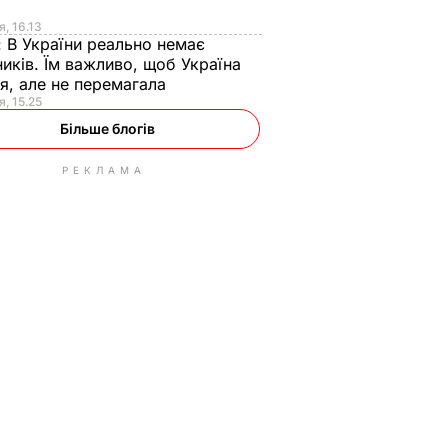
я
я, 16.13
:
В України реально немає
иків. Їм важливо, щоб Україна
я, але не перемагала
я, 15.25
Більше блогів
РЕКЛАМА