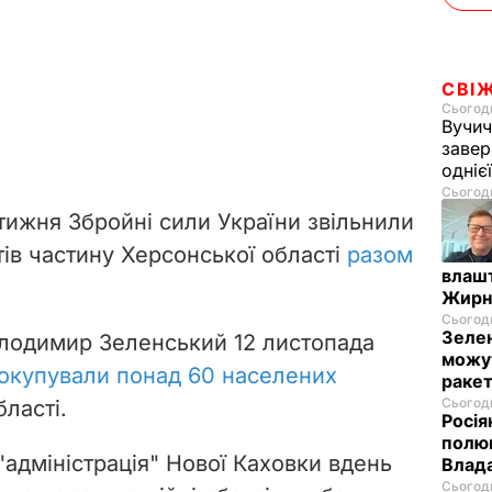
СВІ
Сьогодн
Вучич
завер
одніє
Сьогодн
тижня Збройні сили України звільнили
тів частину Херсонської області
разом
влашт
Жирн
Сьогодн
Зелен
лодимир Зеленський 12 листопада
можут
окупували понад 60 населених
ракет
Сьогодн
ласті.
Росія
полюв
"адміністрація" Нової Каховки вдень
Влад
Сьогодн