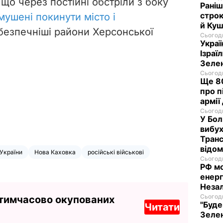
 що через постійні обстріли з боку
Раніш
строк
мушені покинути місто і
й Куш
безпечніші райони Херсонської
Сьогодн
Украї
Ізраї
Зеле
Сьогодн
Ще 80
про п
армії
Сьогодн
У Бол
вибух
Транс
відо
 України
Нова Каховка
російські військові
Сьогодн
РФ м
енерг
Незал
Сьогодн
 тимчасово окупованих
"Буде
Читати
Зелен