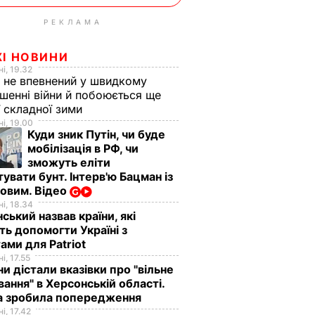
РЕКЛАМА
ЖІ НОВИНИ
і, 19.32
 не впевнений у швидкому
шенні війни й побоюється ще
ї складної зими
і, 19.00
Куди зник Путін, чи буде
мобілізація в РФ, чи
зможуть еліти
увати бунт. Інтерв'ю Бацман із
овим. Відео
і, 18.34
ський назвав країни, які
ь допомогти Україні з
ами для Patriot
і, 17.55
ни дістали вказівки про "вільне
ання" в Херсонській області.
а зробила попередження
і, 17.42