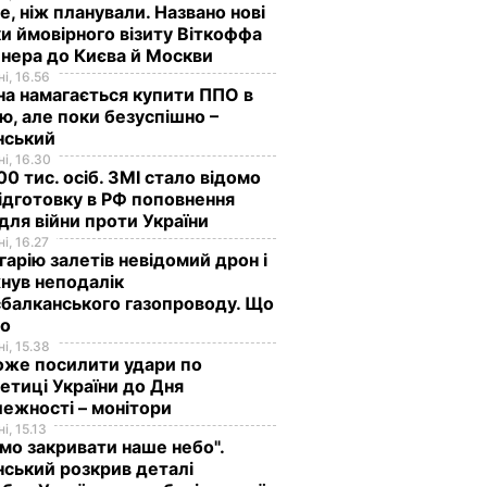
е, ніж планували. Названо нові
и ймовірного візиту Віткоффа
нера до Києва й Москви
і, 16.56
на намагається купити ППО в
лю, але поки безуспішно –
нський
і, 16.30
0 тис. осіб. ЗМІ стало відомо
ідготовку в РФ поповнення
 для війни проти України
і, 16.27
гарію залетів невідомий дрон і
нув неподалік
балканського газопроводу. Що
мо
і, 15.38
оже посилити удари по
етиці України до Дня
ежності – монітори
і, 15.13
мо закривати наше небо".
ський розкрив деталі