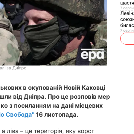
щаст
7 серпн
Левін
союзн
билас
7 серпн
алі за Дніпро
ськових в окупованій Новій Каховці
йшли від Дніпра. Про це розповів мер
ко з посиланням на дані місцевих
іо Свобода"
16 листопада.
а ліва – це територія, яку ворог