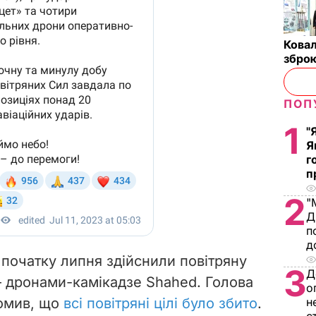
Ковал
зброю
ПОП
1
"
Я
г
п
2
"
Д
п
д
 початку липня здійснили повітряну
3
Д
–
дронами-камікадзе Shahed. Голова
о
омив, що
всі повітряні цілі було збито
.
н