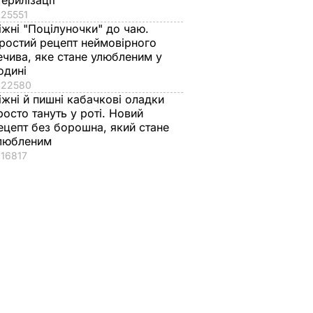
терилізації
25551
іжні "Поцілуночки" до чаю.
ростий рецепт неймовірного
ечива, яке стане улюбленим у
одині
22580
іжні й пишні кабачкові оладки
росто тануть у роті. Новий
ецепт без борошна, який стане
любленим
16817