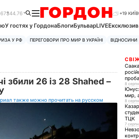
.67
$44.76
+19 КИЇВ
'ю
У гостях у Гордона
Блоги
Бульвар
LIVE
Ексклюзи
РИЗА У РФ
ПЕРЕГОВОРИ ПРО МИР В УКРАЇНІ
ВІДНОСИНИ
СВІЖ
Саака
росій
проб
і збили 26 із 28 Shahed –
8 серпн
Юнус
СУ
мир, 
ериал также можно прочитать на русском
8 серпн
Казар
студе
ТЦК
7 серпн
Невз
контр