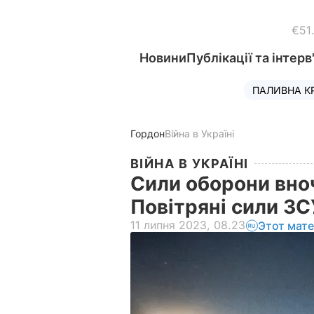
€51
Новини
Публікації та інтерв
ПАЛИВНА К
Гордон
Війна в Україні
ВІЙНА В УКРАЇНІ
Сили оборони вноч
Повітряні сили З
11 липня 2023, 08.23
Этот мат