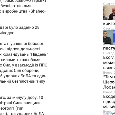
Сьогодн
криз
Сьогодн
посту
Сьогодн
Ексгл
може 
в'язн
Вчора, 
"Там 
Щерба
Лоба
Вчора, 
Ексде
підоз
мільй
Вчора, 