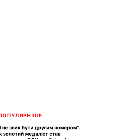
ПОПУЛЯРНІШЕ
Я не звик бути другим номером".
к золотий медаліст став