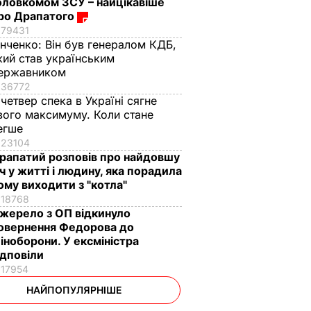
оловкомом ЗСУ – найцікавіше
ро Драпатого
79431
інченко:
Він був генералом КДБ,
кий став українським
ержавником
36772
 четвер спека в Україні сягне
вого максимуму. Коли стане
егше
23104
рапатий розповів про найдовшу
іч у житті і людину, яка порадила
ому виходити з "котла"
18768
жерело з ОП відкинуло
овернення Федорова до
іноборони. У ексміністра
ідповіли
17954
НАЙПОПУЛЯРНІШЕ