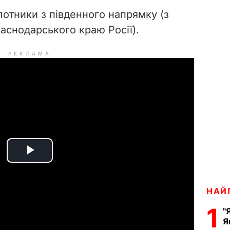
лотники з південного напрямку (з
снодарського краю Росії).
РЕКЛАМА
P
l
НАЙ
a
1
"
Я