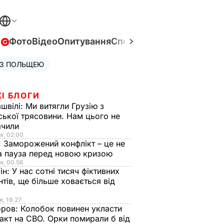
в
Фото
Відео
Опитування
Спецпроєкти
Війна в Укра
 З ПОЛЬЩЕЮ
І БЛОГИ
швілі:
Ми витягли Грузію з
ської трясовини. Нам цього не
ачили
я, 02.00
:
Заморожений конфлікт – це не
а пауза перед новою кризою
я, 00.56
ін:
У нас сотні тисяч фіктивних
нтів, ще більше ховається від
я, 19.27
оров:
Колобок повинен укласти
акт на СВО. Орки помирали б від