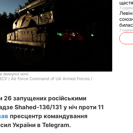
щаст
7 серпн
Левін
союзн
билас
7 серпн
 минулої ночі
СУ / Air Force Command of UA Armed Forces /
ли 26 запущених російськими
дзе Shahed-136/131 у ніч проти 11
вав
пресцентр командування
сил України в Telegram.