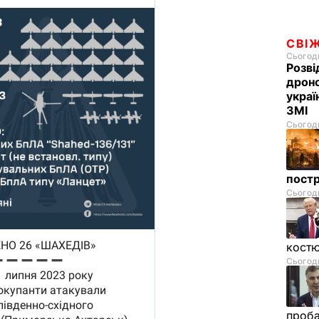
СВІ
Сьогодн
Розві
дроно
украї
ЗМІ
Сьогодн
пост
Сьогодн
костю
Сьогодн
проб