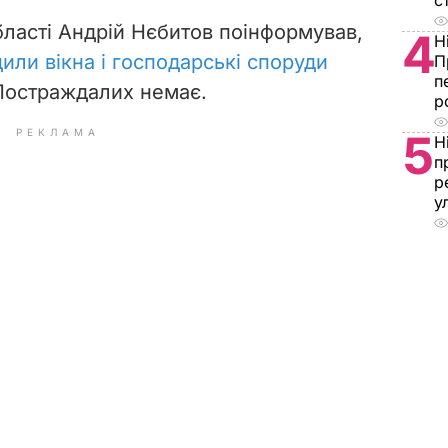
с
області Андрій Нєбитов поінформував,
4
Н
или вікна і господарські споруди
П
п
 Постраждалих немає.
р
РЕКЛАМА
5
Н
п
р
у