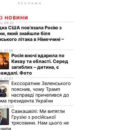
РЕКЛАМА
ЖІ НОВИНИ
і, 08.22
дка США пов’язала Росію з
м, який знайшли біля
нського літака в Німеччині –
і, 07.55
Росія вночі вдарила по
Києву та області. Серед
загиблих – дитина, є
раждалі. Фото
і, 07.07
Екссоратник Зеленського
пояснив, чому Трамп
насправді причепився до
ма президента України
і, 02.00
Саакашвілі:
Ми витягли
Грузію з російської
трясовини. Нам цього не
ачили