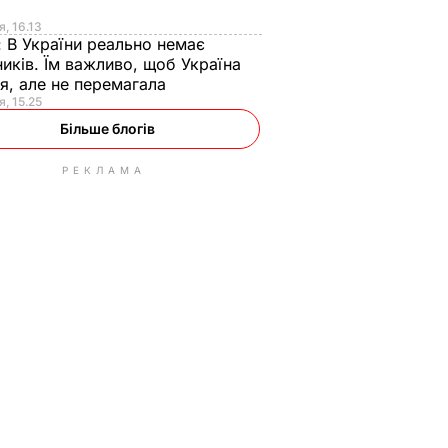
я
я, 16.13
:
В України реально немає
иків. Їм важливо, щоб Україна
я, але не перемагала
я, 15.25
Більше блогів
РЕКЛАМА