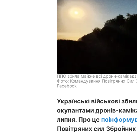
ППО збила майже всі дрони-камікадзе
Фото: Командування Повітряних Сил З
Facebook
Українські військові зби
окупантами дронів-каміка
липня. Про це
поінформу
Повітряних сил Збройних 