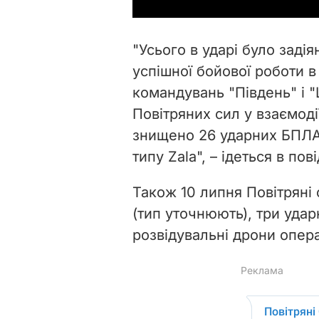
"Усього в ударі було задія
успішної бойової роботи в
командувань "Південь" і 
Повітряних сил у взаємод
знищено 26 ударних БПЛА 
типу Zala", – ідеться в пов
Також 10 липня Повітряні
(тип уточнюють), три удар
розвідувальні дрони опера