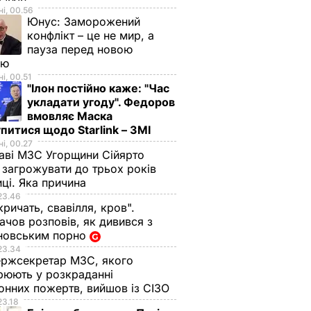
і, 00.56
Юнус:
Заморожений
конфлікт – це не мир, а
пауза перед новою
ою
і, 00.51
"Ілон постійно каже: "Час
укладати угоду". Федоров
вмовляє Маска
питися щодо Starlink – ЗМІ
і, 00.27
аві МЗС Угорщини Сійярто
загрожувати до трьох років
иці. Яка причина
23.46
кричать, свавілля, кров".
чов розповів, як дивився з
новським порно
23.34
ржсекретар МЗС, якого
рюють у розкраданні
онних пожертв, вийшов із СІЗО
23.18