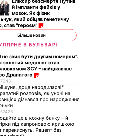
Еліксир безсмертя Путіна
й імпланти фейків у
мозок. Як фізик
ьчук, який обіцяв генетичну
, став "героєм"
Більше новин
УЛЯРНЕ В БУЛЬВАРІ
Я не звик бути другим номером".
к золотий медаліст став
оловкомом ЗСУ – найцікавіше
ро Драпатого
79431
Мішуня, доця народилася!"
рапатий розповів, як уночі на
озиціях дізнався про народження
оньки
57423
одайте це в кожну банку – й
гірки під капроновою кришкою
е перекиснуть. Рецепт без