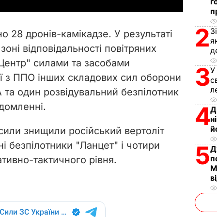
y
г
п
V
2
З
но 28 дронів-камікадзе. У результаті
я
i
 зоні відповідальності повітряних
д
"Центр" силами та засобами
d
3
У
ії з ППО інших складових сил оборони
с
e
л
та один розвідувальний безпілотник
ідомленні.
4
o
Д
н
й
 сили знищили російський вертоліт
ні безпілотники "Ланцет" і чотири
5
Д
п
тивно-тактичного рівня.
М
в