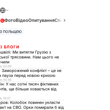
в
Фото
Відео
Опитування
Спецпроєкти
Війна в Укра
 З ПОЛЬЩЕЮ
І БЛОГИ
швілі:
Ми витягли Грузію з
ської трясовини. Нам цього не
ачили
я, 02.00
:
Заморожений конфлікт – це не
а пауза перед новою кризою
я, 00.56
ін:
У нас сотні тисяч фіктивних
нтів, ще більше ховається від
я, 19.27
оров:
Колобок повинен укласти
акт на СВО. Орки помирали б від