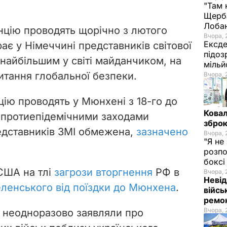
"Там 
Щерба
Лоба
цію проводять щорічно з лютого
Вчора, 
Ексде
ає у Німеччині представників світової
підоз
є найбільшим у світі майданчиком, на
мільй
тання глобальної безпеки.
Вчора, 
цію проводять у Мюнхені з 18-го до
Ковал
з протиепідемічними заходами
зброю
редставників ЗМІ обмежена,
зазначено
Вчора, 
"Я не
розпо
бокс
США на тлі
загрози вторгнення
РФ в
Вчора, 
Невід
ленського від поїздки до Мюнхена
.
війсь
ремон
Вчора, 
 неодноразово заявляли про