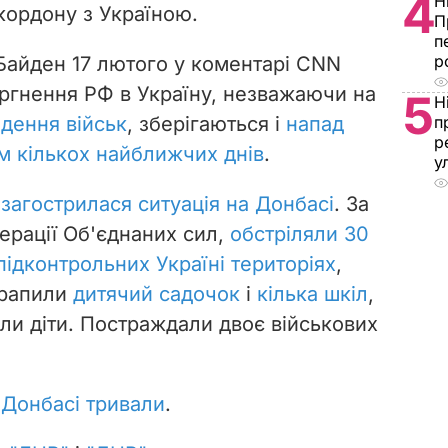
4
Н
кордону з Україною.
П
п
р
айден 17 лютого у коментарі CNN
оргнення РФ в Україну, незважаючи на
5
Н
едення військ
, зберігаються і
напад
п
р
м кількох найближчих днів
.
у
 загострилася ситуація на Донбасі
. За
ерації Об'єднаних сил,
обстріляли 30
підконтрольних Україні територіях
,
трапили
дитячий садочок
і
кілька шкіл
,
ли діти. Постраждали двоє військових
 Донбасі тривали
.