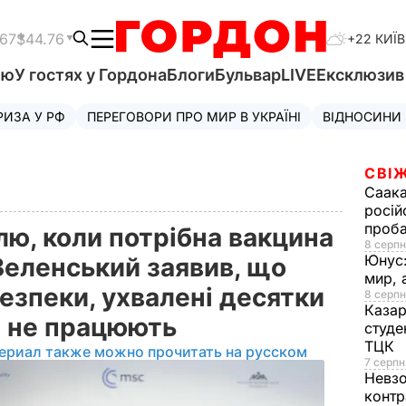
.67
$44.76
+22 КИЇВ
'ю
У гостях у Гордона
Блоги
Бульвар
LIVE
Ексклюзи
РИЗА У РФ
ПЕРЕГОВОРИ ПРО МИР В УКРАЇНІ
ВІДНОСИНИ
СВІЖ
Саака
росій
проб
лю, коли потрібна вакцина
8 серпн
Юнус
Зеленський заявив, що
мир, 
безпеки, ухвалені десятки
8 серпн
Казар
ше не працюють
студе
ТЦК
ериал также можно прочитать на русском
7 серпн
Невз
контр