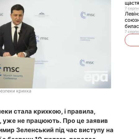
щаст
7 серпн
Левін
союзн
билас
7 серпн
безпеки крихка
пеки стала крихкою, і правила,
у, уже не працюють. Про це заявив
имир Зеленський під час виступу на