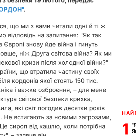
 з безпеки 19 лютого, передає
ГОРДОН"
.
ся, що ми з вами читали одні й ті ж
о відповідь на запитання: "Як так
 в Європі знову йде війна і гинуть
овше, ніж Друга світова війна? Як ми
екової кризи після холодної війни?"
раїни, що втратила частину своїх
біля кордонів якої стоять 150 тис.
хніка і важке озброєння, – для мене
ектура світової безпеки крихка,
ла, які світ погодив десятки років
НАЙ
. Не встигають за новими загрозами,
1
"
. Це сироп від кашлю, коли потрібна
Я
", – заявив він.