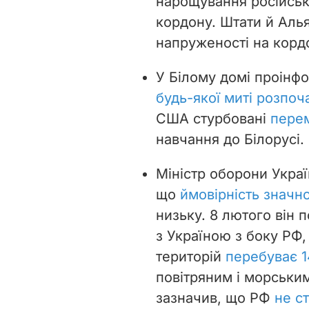
нарощування російськ
кордону. Штати й Аль
напруженості на кордо
У Білому домі проінфо
будь-якої миті розпоч
США стурбовані
перем
навчання до Білорусі.
Міністр оборони Украї
що
ймовірність значної
низьку. 8 лютого він 
з Україною з боку РФ,
територій
перебуває 1
повітряним і морськи
зазначив, що РФ
не с