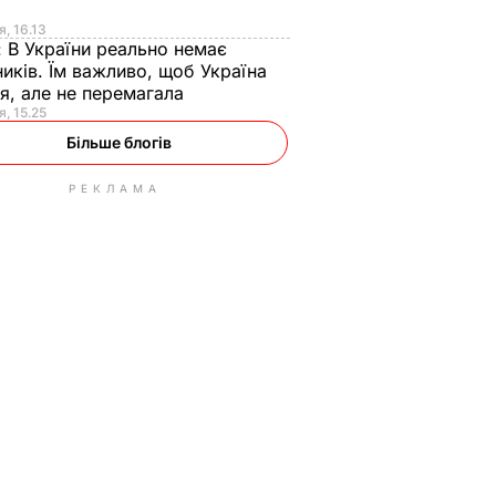
я
я, 16.13
:
В України реально немає
иків. Їм важливо, щоб Україна
я, але не перемагала
я, 15.25
Більше блогів
РЕКЛАМА