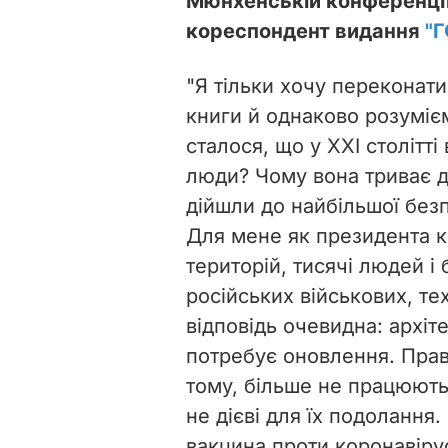
Мюнхенській конференції
кореспондент видання
"
"Я тільки хочу переконати
книги й однаково розумієм
сталося, що у ХХІ столітті
люди? Чому вона триває д
дійшли до найбільшої безп
Для мене як президента к
територій, тисячі людей і 
російських військових, те
відповідь очевидна: архіт
потребує оновлення. Прави
тому, більше не працюють
не дієві для їх подолання
вакцина проти коронавірусу