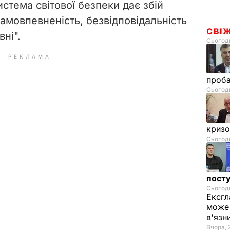
стема світової безпеки дає збій
i
 самовпевненість, безвідповідальність
СВІ
ні".
d
Сьогодн
РЕКЛАМА
e
проб
o
Сьогодн
криз
Сьогодн
посту
Сьогодн
Ексгл
може 
в'язн
Вчора, 