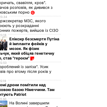
кричать, свавілля, кров".
чов розповів, як дивився з
новським порно
23.34
ржсекретар МЗС, якого
рюють у розкраданні
онних пожертв, вийшов із СІЗО
23.18
Еліксир безсмертя Путіна
й імпланти фейків у
мозок. Як фізик
ьчук, який обіцяв генетичну
, став "героєм"
22.53
 зроблений із заліза". Усик
вів про втому після років у
і
22.19
омі дрони помітили над
ковою базою Німеччини. Там
тують Patriot
21.50
На Волині завершили