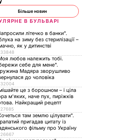
ну
Більше новин
УЛЯРНЕ В БУЛЬВАРІ
Запросили літечко в банки".
блука на зиму без стерилізації –
мачно, як у дитинстві
33848
Моя любов належить тобі.
бережи себе для мене".
ружина Мадяра зворушливо
вернулася до чоловіка
32004
мішайте це з борошном – і ціла
ора м'яких, наче пух, пиріжків
отова. Найкращий рецепт
27685
Хочеться там землю цілувати".
рапатий пригадав цитату із
адянського фільму про Україну
26667