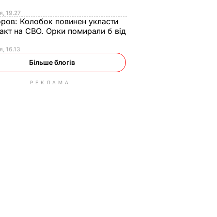
я, 19.27
оров:
Колобок повинен укласти
акт на СВО. Орки помирали б від
я
я, 16.13
Більше блогів
РЕКЛАМА