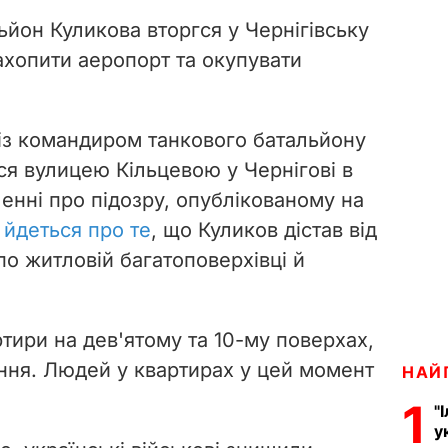
ьйон Куликова вторгся у Чернігівську
захопити аеропорт та окупувати
із командиром танкового батальйону
я вулицею Кільцевою у Чернігові в
енні про підозру, опублікованому на
,
йдеться про те
, що Куликов дістав від
по житловій багатоповерхівці й
тири на дев'ятому та 10-му поверхах,
ння. Людей у квартирах у цей момент
НАЙ
1
"
у