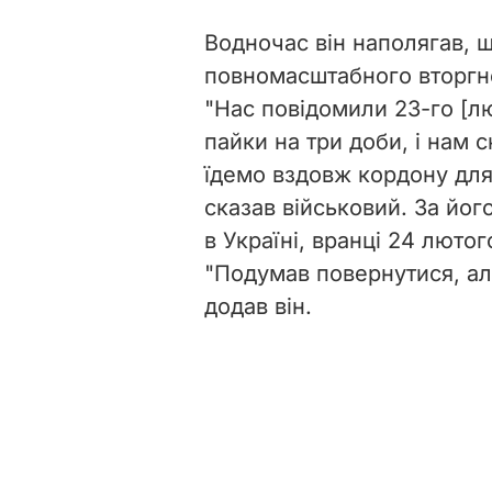
Водночас він наполягав, що
повномасштабного вторгне
"Нас повідомили 23-го [л
пайки на три доби, і нам 
їдемо вздовж кордону для 
сказав військовий. За йог
в Україні, вранці 24 люто
"Подумав повернутися, але
додав він.