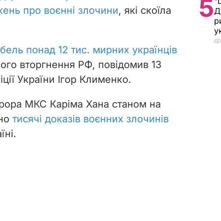
5
"
ень про воєнні злочини
, які скоїла
Д
р
у
бель понад 12 тис. мирних українців
ого вторгнення РФ
, повідомив 13
ції України Ігор Клименко.
рора МКС Каріма Хана станом на
но
тисячі доказів воєнних злочинів
їні.