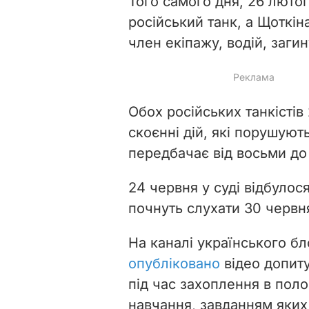
Того самого дня, 26 лютог
російський танк, а Щоткіна
член екіпажу, водій, заги
Обох російських танкістів
скоєнні дій, які порушують
передбачає від восьми до 
24 червня у суді відбулося
почнуть слухати 30 червн
На каналі українського б
опубліковано
відео допит
під час захоплення в поло
навчання, завданням яких