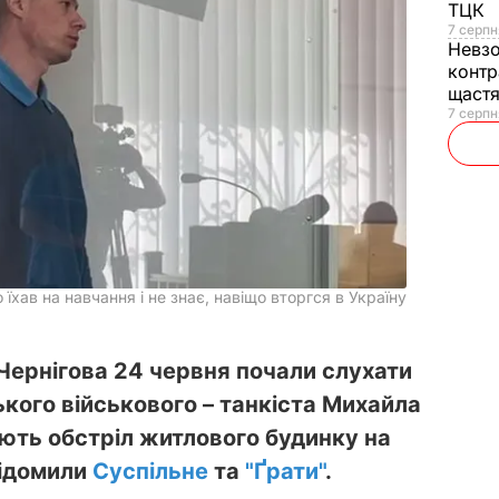
ТЦК
7 серпн
Невз
контр
щаст
7 серпн
 їхав на навчання і не знає, навіщо вторгся в Україну
Чернігова 24 червня почали слухати
кого військового – танкіста Михайла
ують обстріл житлового будинку на
відомили
Суспільне
та
"Ґрати"
.