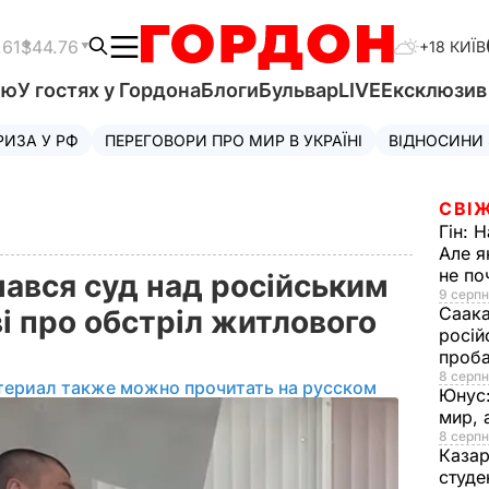
.61
$44.76
+18 КИЇВ
'ю
У гостях у Гордона
Блоги
Бульвар
LIVE
Ексклюзи
РИЗА У РФ
ПЕРЕГОВОРИ ПРО МИР В УКРАЇНІ
ВІДНОСИНИ
СВІЖ
Гін:
Н
Але я
не п
чався суд над російським
9 серпн
Саака
і про обстріл житлового
росій
проб
8 серпн
териал также можно прочитать на русском
Юнус
мир, 
8 серпн
Казар
студе