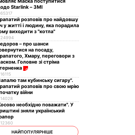
мовляє Маска поступитися
одо Starlink – ЗМІ
65317
рапатий розповів про найдовшу
іч у житті і людину, яка порадила
ому виходити з "котла"
24994
едоров – про шанси
овернутися на посаду,
рапатого, Хмару, переговори з
аском. Головне зі стріма
терненка
16115
Запалю там кубинську сигару".
рапатий розповів про свою мрію
 початку війни
14028
Косово необхідно поважати". У
риштині зняли український
рапор
12360
НАЙПОПУЛЯРНІШЕ