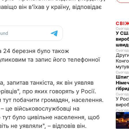
авіщо він в'їхав у країну, відповідає
СВІ
Сьогодн
У США
вироб
швид
а 24 березня було також
Сьогодн
Други
уликовим та запис його телефонної
Конго
муту
Сьогодн
Шпигу
, запитав танкіста, як він уявляв
Німеч
гібри
рівців", про яких говорять у Росії.
Сьогодн
У Рос
и тут побачити громадян, населення.
вироб
, – це військовослужбовці на
Сьогодн
 тут було цивільне населення, щоб
іть не уявляли", – відповів він.