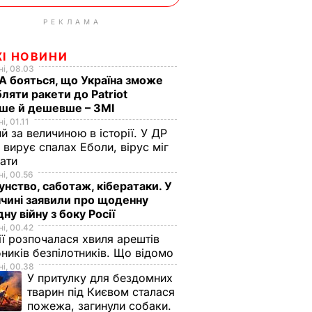
РЕКЛАМА
ЖІ НОВИНИ
і, 08.03
 бояться, що Україна зможе
ляти ракети до Patriot
ше й дешевше – ЗМІ
і, 01.11
й за величиною в історії. У ДР
 вирує спалах Еболи, вірус міг
вати
і, 00.56
нство, саботаж, кібератаки. У
чині заявили про щоденну
дну війну з боку Росії
і, 00.42
ії розпочалася хвиля арештів
ників безпілотників. Що відомо
і, 00.38
У притулку для бездомних
тварин під Києвом сталася
пожежа, загинули собаки.