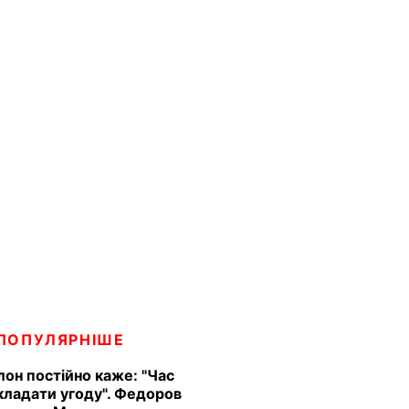
ПОПУЛЯРНІШЕ
Ілон постійно каже: "Час
кладати угоду". Федоров