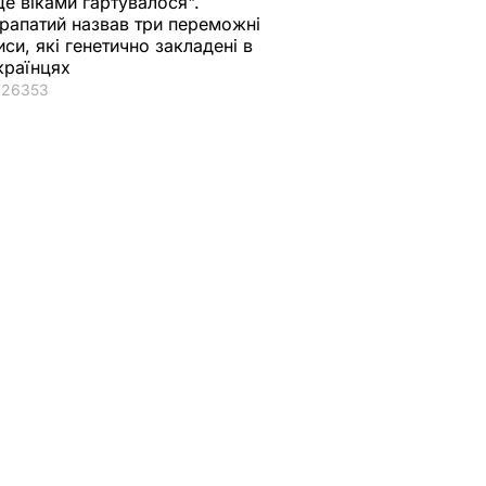
Це віками гартувалося".
рапатий назвав три переможні
иси, які генетично закладені в
країнцях
26353