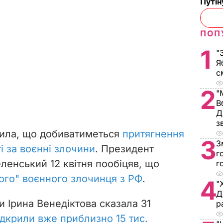
Путі
ПОП
1
"
Я
с
2
"
В
Д
з
вила, що добиватиметься
притягнення
3
З
і за воєнні злочини
. Президент
г
ленський 12 квітня пообіцяв, що
г
ого" воєнного злочинця з РФ
.
4
"
Д
 Ірина Венедіктова сказала 31
р
відкрили вже приблизно 15 тис.