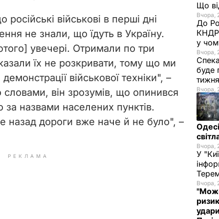
Що в
Вчора, 
 російські військові в перші дні
До Ро
ння не знали, що їдуть в Україну.
КНДР 
у чом
ютого] увечері. Отримали по три
Вчора, 
Спека
сказали їх не розкривати, тому що ми
буде 
демонстрації військової техніки", –
тижн
Вчора, 
о словами, він зрозумів, що опинився
го за назвами населених пунктів.
 назад дороги вже наче й не було", –
Одесі
світл
Вчора, 
У "Ки
РЕКЛАМА
інфор
Терем
Вчора, 
"Може
ризик
удари