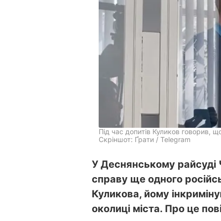
Під час допитів Куликов говорив, що
Скріншот: Ґрати / Telegram
У Деснянському райсуді 
справу ще одного російсь
Куликова, йому інкримін
околиці міста. Про це по