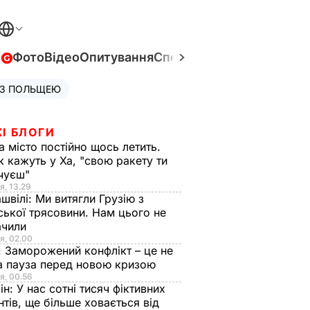
в
Фото
Відео
Опитування
Спецпроєкти
Війна в Укра
 З ПОЛЬЩЕЮ
І БЛОГИ
а місто постійно щось летить.
к кажуть у Ха, "свою ракету ти
очуєш"
я, 13.29
швілі:
Ми витягли Грузію з
ської трясовини. Нам цього не
ачили
я, 02.00
:
Заморожений конфлікт – це не
а пауза перед новою кризою
я, 00.56
ін:
У нас сотні тисяч фіктивних
нтів, ще більше ховається від