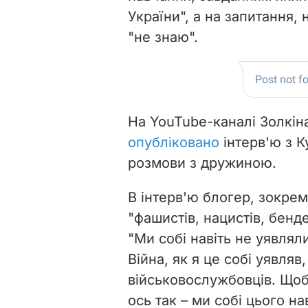
України", а на запитання, н
"не знаю".
На YouTube-каналі Золкін
опубліковано
інтерв'ю з К
розмови з дружиною.
В інтерв'ю блогер, зокрема
"фашистів, нацистів, бенде
"Ми собі навіть не уявлял
Війна, як я це собі уявляв
військовослужбовців. Щоб
ось так – ми собі цього нав