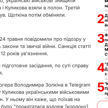
о, українські військові знищили
в
щ
 і Куликова взяли в полон. Третій
2
нув. Щоткіна потім обміняли.
Д
н
й
3
Ф
 24 травня повідомили про підозру у
п
Д
 закони та звичаї війни. Санкція статті
М
12 років ув'язнення.
С
4
"
 підготовче засідання, по суті справу
Д
я.
з
5
"
логера Володимира Золкіна в Telegram
П
у Куликова українськими військовими
п
н. У ньому він каже, що поїхав на
 було "прокататися вздовж [кордону]