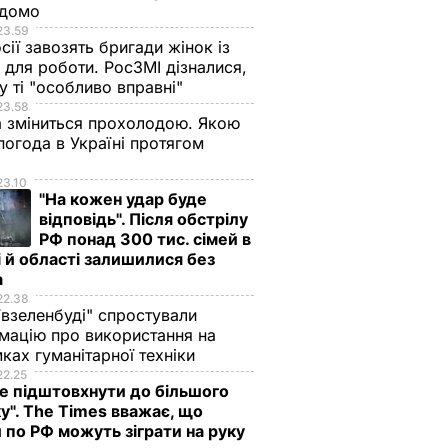
ідомо
23.59
сії завозять бригади жінок із
для роботи. РосЗМІ дізналися,
у ті "особливо вправні"
23.58
 зміниться прохолодою. Якою
погода в Україні протягом
я
23.10
"На кожен удар буде
відповідь". Після обстрілу
РФ понад 300 тис. сімей в
 й області залишилися без
а
22.38
ївзеленбуді" спростували
мацію про використання на
ках гуманітарної техніки
22.25
 підштовхнути до більшого
у". The Times вважає, що
 по РФ можуть зіграти на руку