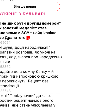
Більше новин
УЛЯРНЕ В БУЛЬВАРІ
Я не звик бути другим номером".
к золотий медаліст став
оловкомом ЗСУ – найцікавіше
ро Драпатого
65054
Мішуня, доця народилася!"
рапатий розповів, як уночі на
озиціях дізнався про народження
оньки
52862
одайте це в кожну банку – й
гірки під капроновою кришкою
е перекиснуть. Рецепт без
терилізації
23543
іжні "Поцілуночки" до чаю.
ростий рецепт неймовірного
ечива, яке стане улюбленим у