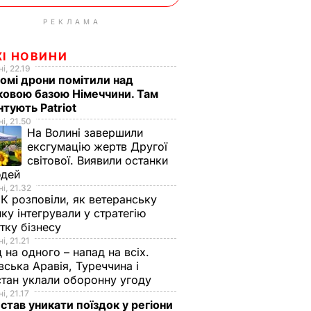
РЕКЛАМА
ЖІ НОВИНИ
і, 22.19
омі дрони помітили над
ковою базою Німеччини. Там
тують Patriot
і, 21.50
На Волині завершили
ексгумацію жертв Другої
світової. Виявили останки
юдей
і, 21.32
К розповіли, як ветеранську
ику інтегрували у стратегію
тку бізнесу
і, 21.21
 на одного – напад на всіх.
вська Аравія, Туреччина і
тан уклали оборонну угоду
і, 21.17
 став уникати поїздок у регіони