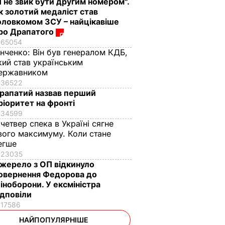
Я не звик бути другим номером".
к золотий медаліст став
оловкомом ЗСУ – найцікавіше
ро Драпатого
65054
інченко:
Він був генералом КДБ,
кий став українським
ержавником
36522
рапатий назвав перший
ріоритет на фронті
34599
 четвер спека в Україні сягне
вого максимуму. Коли стане
егше
23035
жерело з ОП відкинуло
овернення Федорова до
іноборони. У ексміністра
ідповіли
17586
НАЙПОПУЛЯРНІШЕ