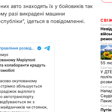
их авто знаходять їх у бойовиків так
кому разі викрадені машини
СВІ
публіки", ідеться в повідомленні.
Сьогодн
Невід
війсь
ремон
Сьогодн
55 л
Сьогодн
У ДТЕ
політ
розви
Сьогодн
Напад
Сауді
Пакис
Сьогодн
Путін