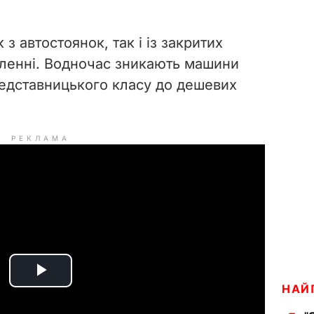
з автостоянок, так і із закритих
омленні. Водночас зникають машини
представницького класу до дешевих
РЕКЛАМА
P
НАЙ