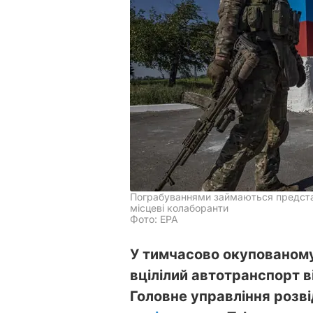
Пограбуваннями займаються представн
місцеві колаборанти
Фото: ЕРА
У тимчасово окупованому
вцілілий автотранспорт в
Головне управління розві