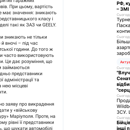
РФ, к
– ЗМІ
Сьогодн
Турне
Паска
конти
Сьогодн
Більш
азарт
зароб
Акту
Сьогодн
"Влуч
Сенат
відби
"серц
Сьогодн
Прода
Wildb
ЗСУ. 
Сьогодн
Бійці
інші 