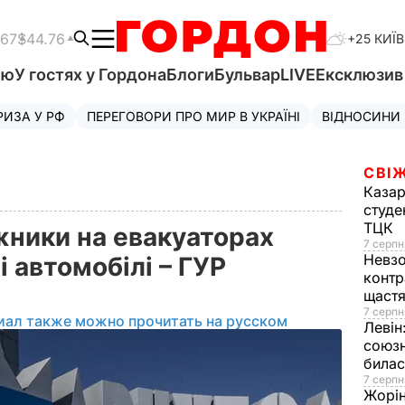
.67
$44.76
+25 КИЇВ
'ю
У гостях у Гордона
Блоги
Бульвар
LIVE
Ексклюзи
РИЗА У РФ
ПЕРЕГОВОРИ ПРО МИР В УКРАЇНІ
ВІДНОСИНИ
СВІЖ
Казар
студе
ТЦК
жники на евакуаторах
7 серпн
Невз
і автомобілі – ГУР
контр
щаст
7 серпн
иал также можно прочитать на русском
Левін
союзн
билас
7 серпн
Жорі