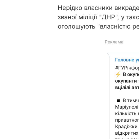
Нерідко власники викраден
званої міліції "ДНР", у та
оголошують "власністю рес