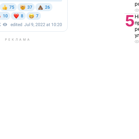
р
5
Н
п
р
у
РЕКЛАМА