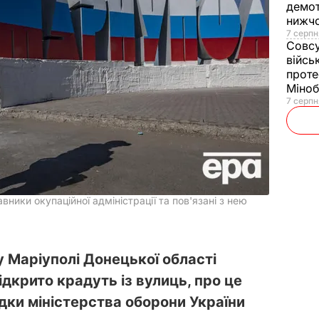
демот
нижч
7 серпн
Совс
війсь
проте
Міно
7 серпн
ики окупаційної адміністрації та пов'язані з нею
 Маріуполі Донецької області
ідкрито крадуть із вулиць, про це
дки міністерства оборони України