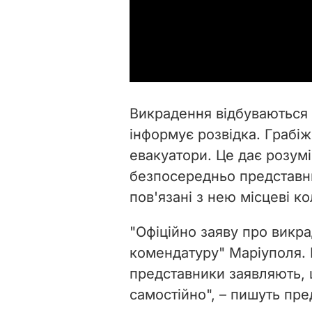
Викрадення відбуваються н
інформує розвідка. Грабі
евакуатори. Це дає розум
безпосередньо представник
пов'язані з нею місцеві к
"Офіційно заяву про викр
комендатуру" Маріуполя. П
представники заявляють, 
самостійно", – пишуть пре