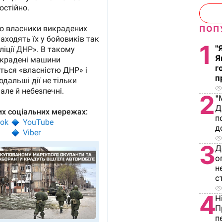
ПОП
1
"
Я
г
п
2
"
Д
п
д
3
Д
о
н
с
4
Н
П
п