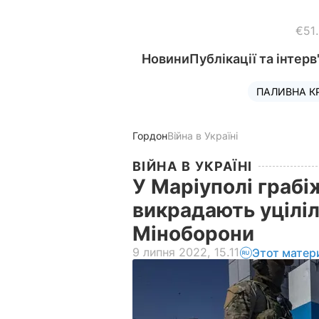
€51
Новини
Публікації та інтерв
ПАЛИВНА К
Гордон
Війна в Україні
ВІЙНА В УКРАЇНІ
У Маріуполі грабі
викрадають уціліл
Міноборони
9 липня 2022, 15.11
Этот матер