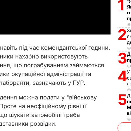
1
l
"
Я
г
a
п
y
2
З
я
V
д
авіть під час комендантської години,
i
3
Д
жники нахабно використовують
п
іння, що пограбуванням займаються
d
4
У
и окупаційної адміністрації та
с
e
олаборанти, зазначають у ГУР.
л
o
5
Д
адення можна подати у "військову
п
роте на неофіційному рівні її
М
в
що шукати автомобілі треба
дставники розвідки.