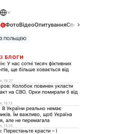
в
Фото
Відео
Опитування
Спецпроєкти
Війна в Укра
 З ПОЛЬЩЕЮ
І БЛОГИ
ін:
У нас сотні тисяч фіктивних
нтів, ще більше ховається від
я, 19.27
оров:
Колобок повинен укласти
акт на СВО. Орки помирали б від
я
я, 16.13
:
В України реально немає
иків. Їм важливо, щоб Україна
я, але не перемагала
я, 15.25
н:
Перестаньте красти – і