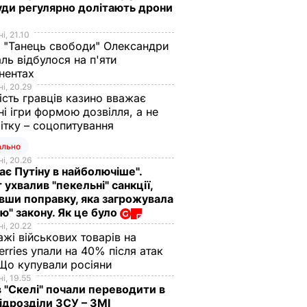
уди регулярно долітають дрони
і, 21.10
 "Танець свободи" Олександри
ль відбулося на п'яти
нентах
і, 20.29
ість гравців казино вважає
ні ігри формою дозвілля, а не
ітку – соцопитування
ально
і, 20.26
ає Путіну в найболючіше".
 ухвалив "пекельні" санкції,
вши поправку, яка загрожувала
ю" закону. Як це було
і, 20.22
жі військових товарів на
erries упали на 40% після атак
Що купували росіяни
і, 19.55
в "Скелі" почали переводити в
підрозділи ЗСУ – ЗМІ