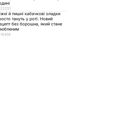
одині
22251
іжні й пишні кабачкові оладки
росто тануть у роті. Новий
ецепт без борошна, який стане
любленим
16456