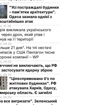
, 11.17
"Усі постраждалі будинки
– пам'ятки архітектури".
Одеса зазнала однієї з
асштабніших атак
і, 10.38
рія викликала українського
 через дрон, який упав і
нув на її території
і, 09.44
ільше 21 дня". На тлі нестачі
ипасів у США Пентагон тисне
оронні компанії – WP
і, 09.02
еччині не виключають, що РФ
 застосувати ядерну зброю
і, 08.23
"Цілеспрямовано бʼє по
житлових будинках". РФ
атакувала Харків, Одесу,
ирську область. Є загиблі
і, 00.52
а все вигризати". Зеленський