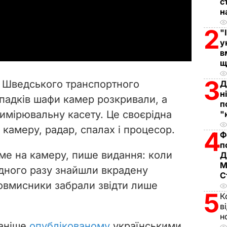
l
с
н
a
2
"
у
y
в
щ
V
3
в Шведського транспортного
Д
i
н
ипадків шафи камер розкривали, а
п
вимірювальну касету. Це своєрідна
"
d
 камеру, радар, спалах і процесор.
4
Ф
e
п
ме на камеру, пише видання: коли
Д
o
М
дного разу знайшли вкрадену
С
ловмисники забрали звідти лише
5
К
в
н
раніше
опублікованому
українськими