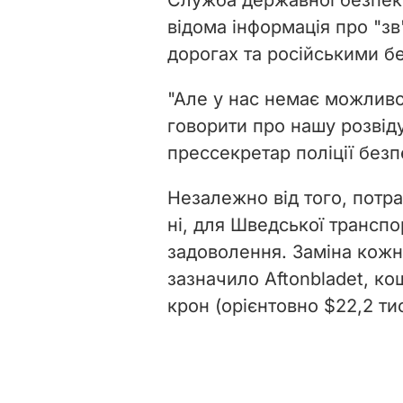
відома інформація про "з
дорогах та російськими б
"Але у нас немає можливо
говорити про нашу розвіду
прессекретар поліції без
Незалежно від того, потра
ні, для Шведської транспо
задоволення. Заміна кожн
зазначило Aftonbladet, к
крон (орієнтовно $22,2 тис