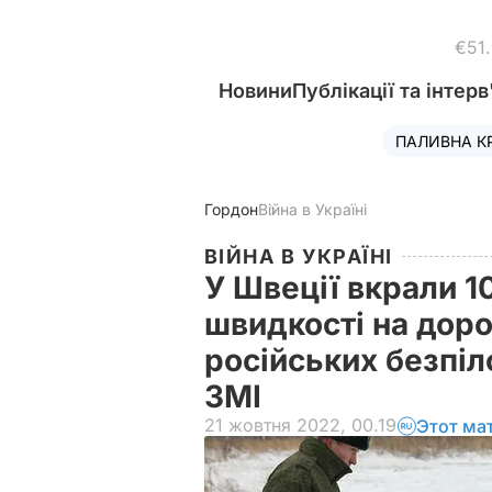
€51
Новини
Публікації та інтерв
ПАЛИВНА К
Гордон
Війна в Україні
ВІЙНА В УКРАЇНІ
У Швеції вкрали 
швидкості на доро
російських безпіло
ЗМІ
21 жовтня 2022, 00.19
Этот ма