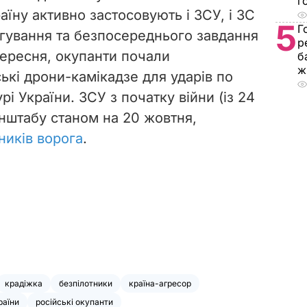
г
аїну активно застосовують і ЗСУ, і ЗС
5
Г
игування та безпосереднього завдання
р
вересня, окупанти почали
б
ж
ькі дрони-камікадзе для ударів по
рі України. ЗСУ з початку війни (із 24
енштабу станом на 20 жовтня,
ників ворога
.
крадіжка
безпілотники
країна-агресор
раїни
російські окупанти