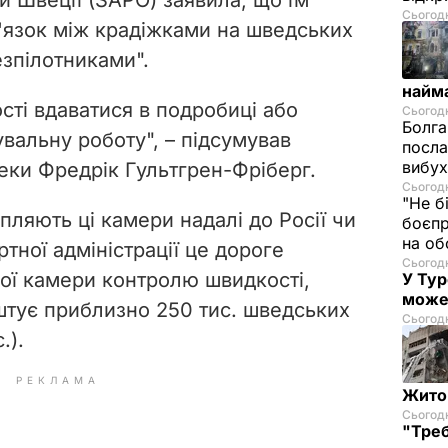
Сьогодні
в'язок між крадіжками на шведських
езпілотниками".
найм
сті вдаватися в подробиці або
Сьогодн
Болга
вальну роботу", – підсумував
посла
вибух
пеки Фредрік Гультгрен-Фріберг.
Сьогодн
"Не б
пляють ці камери надалі до Росії чи
боєпр
на об
ртної адміністрації це дороге
Сьогодн
ої камери контролю швидкості,
У Тур
може
оштує приблизно 250 тис. шведських
Сьогодн
.).
РЕКЛАМА
Житом
Сьогодн
"Треб