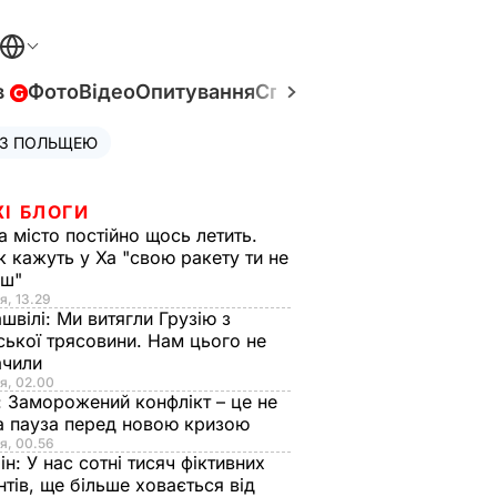
в
Фото
Відео
Опитування
Спецпроєкти
Війна в Укр
 З ПОЛЬЩЕЮ
ЖІ БЛОГИ
а місто постійно щось летить.
к кажуть у Ха "свою ракету ти не
єш"
я, 13.29
швілі:
Ми витягли Грузію з
ської трясовини. Нам цього не
ачили
я, 02.00
:
Заморожений конфлікт – це не
а пауза перед новою кризою
я, 00.56
ін:
У нас сотні тисяч фіктивних
нтів, ще більше ховається від