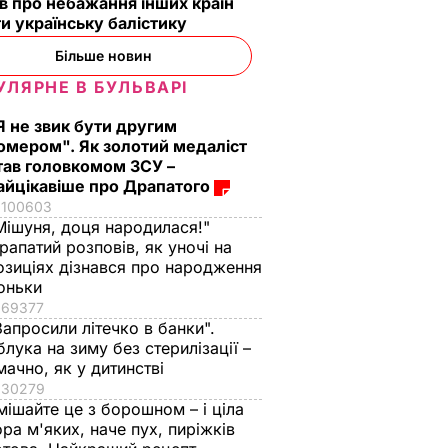
в про небажання інших країн
и українську балістику
Більше новин
УЛЯРНЕ В БУЛЬВАРІ
Я не звик бути другим
омером". Як золотий медаліст
тав головкомом ЗСУ –
айцікавіше про Драпатого
100603
Мішуня, доця народилася!"
рапатий розповів, як уночі на
озиціях дізнався про народження
оньки
69377
Запросили літечко в банки".
блука на зиму без стерилізації –
мачно, як у дитинстві
30279
мішайте це з борошном – і ціла
ора м'яких, наче пух, пиріжків