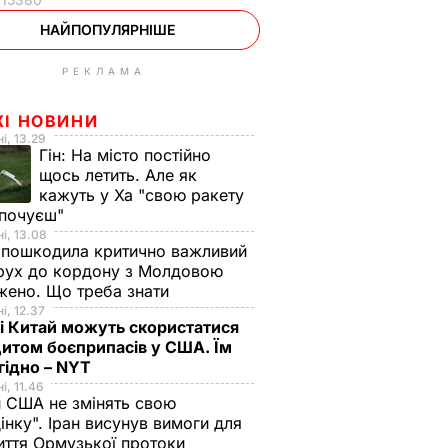
НАЙПОПУЛЯРНІШЕ
РЕКЛАМА
ЖІ НОВИНИ
і, 13.29
Гін:
На місто постійно
щось летить. Але як
кажуть у Ха "свою ракету
 почуєш"
і, 13.08
 пошкодила критично важливий
 рух до кордону з Молдовою
ено. Що треба знати
і, 12.37
 і Китай можуть скористатися
итом боєприпасів у США. Їм
гідно – NYT
і, 11.46
 США не змінять свою
інку". Іран висунув вимоги для
иття Ормузької протоки