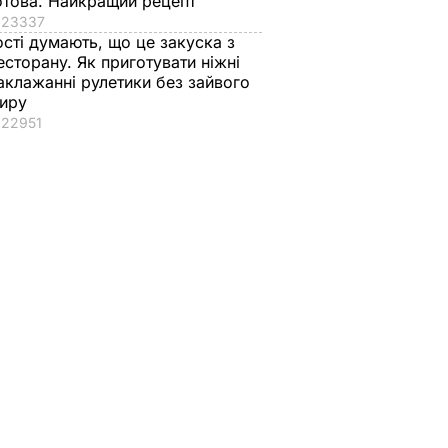
отова. Найкращий рецепт
23337
ості думають, що це закуска з
есторану. Як приготувати ніжні
аклажанні рулетики без зайвого
иру
22951