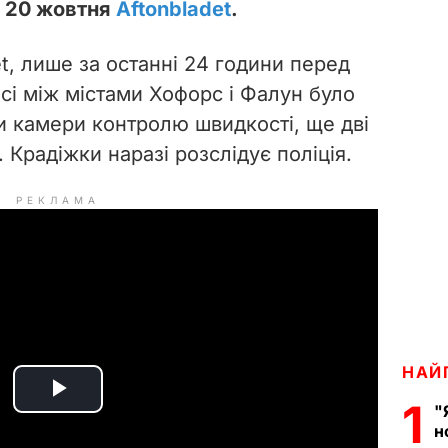
о 20 жовтня
Aftonbladet
.
t, лише за останні 24 години перед
сі між містами Хофорс і Фалун було
 камери контролю швидкості, ще дві
 Крадіжки наразі розслідує поліція.
РЕКЛАМА
НАЙ
P
1
"
н