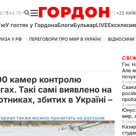
.67
$44.76
+22 КИЇВ
'ю
У гостях у Гордона
Блоги
Бульвар
LIVE
Ексклюзи
РИЗА У РФ
ПЕРЕГОВОРИ ПРО МИР В УКРАЇНІ
ВІДНОСИНИ
СВІ
Гін:
Н
Але я
почу
100 камер контролю
9 серпн
Саака
гах. Такі самі виявлено на
росій
тниках, збитих в Україні –
проб
8 серпн
Юнус
мир, 
териал также можно прочитать на русском
8 серпн
Казар
студе