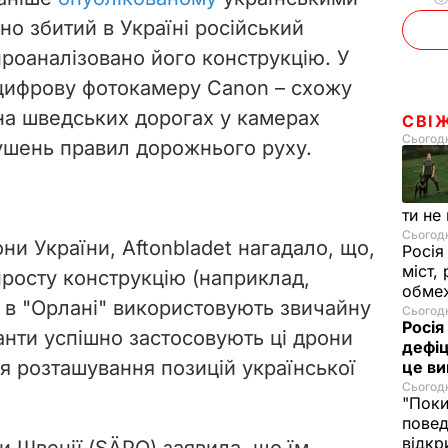
но збитий в Україні російський
проаналізовано його конструкцію. У
 цифрову фотокамеру Canon – схожу
 на шведських дорогах у камерах
СВІ
Сьогодн
рушень правил дорожнього руху.
ти не
Сьогодн
и України, Aftonbladet нагадало, що,
Росія
міст,
росту конструкцію (наприклад,
обмеж
о в "Орлані" використовують звичайну
Сьогодн
Росія
анти успішно застосовують ці дрони
дефіц
я розташування позицій української
це ви
Сьогодн
"Поки
повед
відкр
 Швеції (SÄPO) заявила, що їм