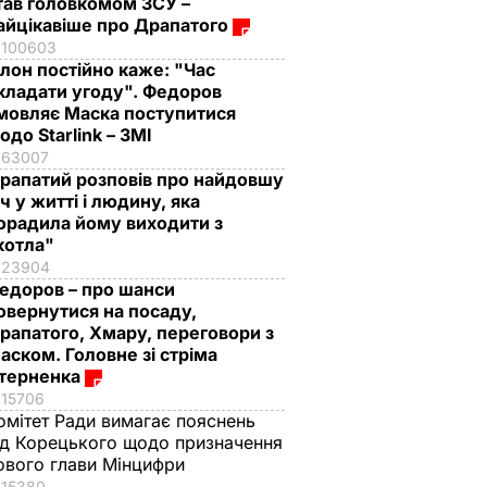
тав головкомом ЗСУ –
айцікавіше про Драпатого
100603
Ілон постійно каже: "Час
кладати угоду". Федоров
мовляє Маска поступитися
одо Starlink – ЗМІ
63007
рапатий розповів про найдовшу
іч у житті і людину, яка
орадила йому виходити з
котла"
23904
едоров – про шанси
овернутися на посаду,
рапатого, Хмару, переговори з
аском. Головне зі стріма
терненка
15706
омітет Ради вимагає пояснень
ід Корецького щодо призначення
ового глави Мінцифри
15380