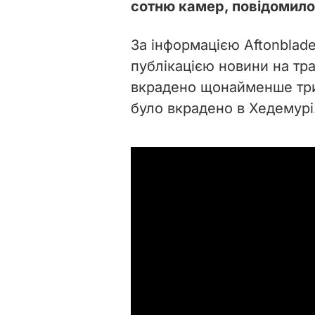
сотню камер, повідомил
За інформацією Aftonblade
публікацією новини на тра
вкрадено щонайменше три
було вкрадено в Хедемурі.