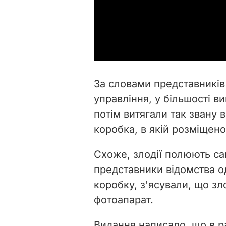
За словами представникі
управління, у більшості в
потім витягали так звану 
коробка, в якій розміщено
Схоже, злодії полюють са
представники відомства о
коробку, з'ясували, що з
фотоапарат.
Видання написало, що в 