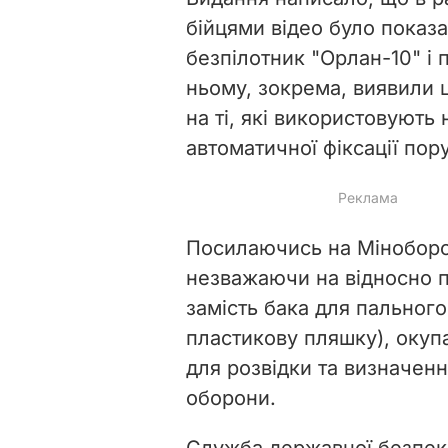
бійцями відео було показа
безпілотник "Орлан-10" і 
ньому, зокрема, виявили
на ті, які використовують
автоматичної фіксації по
Посилаючись на Міноборон
незважаючи на відносно п
замість бака для пальног
пластикову пляшку), окуп
для розвідки та визначенн
оборони.
Служба державної безпеки