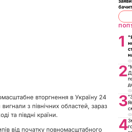
заяви
бачит
ПОП
1
"
н
с
н
2
"
Д
п
д
3
омасштабне вторгнення в Україну 24
"
Я
н вигнали з північних областей, зараз
с
оді та півдні країни.
4
З
г
ипів від початку повномасштабного