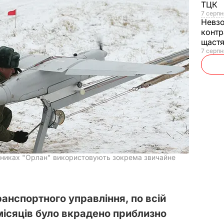
ТЦК
7 серпн
Невз
контр
щаст
7 серпн
отниках "Орлан" використовують зокрема звичайне
анспортного управління, по всій
 місяців було вкрадено приблизно