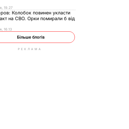
я, 19.27
оров:
Колобок повинен укласти
акт на СВО. Орки помирали б від
я
я, 16.13
Більше блогів
РЕКЛАМА