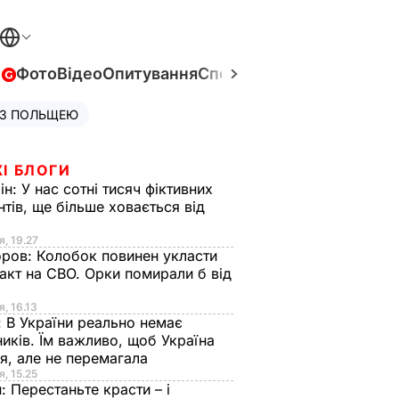
в
Фото
Відео
Опитування
Спецпроєкти
Війна в Укра
 З ПОЛЬЩЕЮ
І БЛОГИ
ін:
У нас сотні тисяч фіктивних
нтів, ще більше ховається від
я, 19.27
оров:
Колобок повинен укласти
акт на СВО. Орки помирали б від
я
я, 16.13
:
В України реально немає
иків. Їм важливо, щоб Україна
я, але не перемагала
я, 15.25
н:
Перестаньте красти – і