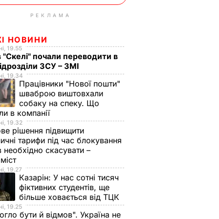
РЕКЛАМА
ЖІ НОВИНИ
і, 19.55
в "Скелі" почали переводити в
підрозділи ЗСУ – ЗМІ
і, 19.34
Працівники "Нової пошти"
шваброю виштовхали
собаку на спеку. Що
ли в компанії
і, 19.32
ве рішення підвищити
ничні тарифи під час блокування
в необхідно скасувати –
оміст
і, 19.27
Казарін:
У нас сотні тисяч
фіктивних студентів, ще
більше ховається від ТЦК
і, 19.25
огло бути й відмов". Україна не