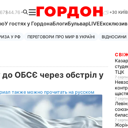
.67
$44.76
+30 КИЇВ
'ю
У гостях у Гордона
Блоги
Бульвар
LIVE
Ексклюзи
РИЗА У РФ
ПЕРЕГОВОРИ ПРО МИР В УКРАЇНІ
ВІДНОСИНИ
СВІЖ
Казар
студе
ТЦК
у до ОБСЄ через обстріл у
7 серпн
Невз
контр
риал также можно прочитать на русском
щаст
7 серпн
Левін
союзн
билас
7 серпн
Жорі