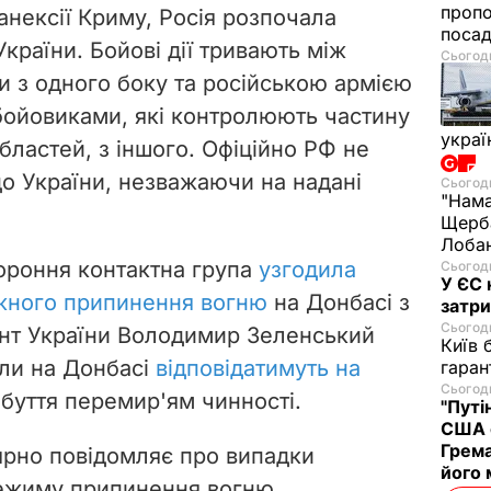
проп
 анексії Криму, Росія розпочала
посад
України. Бойові дії тривають між
Сьогодн
 з одного боку та російською армією
бойовиками, які контролюють частину
украї
бластей, з іншого. Офіційно РФ не
до України, незважаючи на надані
Сьогодн
"Нама
Щерба
Лобан
ороння контактна група
узгодила
Сьогодн
У ЄС 
жного припинення вогню
на Донбасі з
затри
Сьогодн
ент України Володимир Зеленський
Київ 
или на Донбасі
відповідатимуть на
гаран
Сьогодн
абуття перемир'ям чинності.
"Путі
США 
Грема
ярно повідомляє про випадки
його
ежиму припинення вогню.