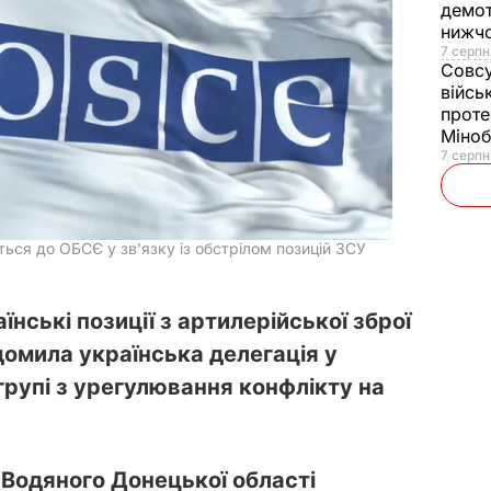
демот
нижч
7 серпн
Совс
війсь
проте
Міно
7 серпн
ться до ОБСЄ у зв'язку із обстрілом позицій ЗСУ
нські позиції з артилерійської зброї
ідомила українська делегація у
групі з урегулювання конфлікту на
і Водяного Донецької області