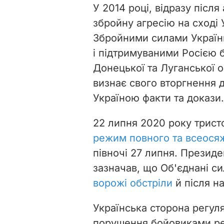
У 2014 році, відразу після
збройну агресію на сході 
Збройними силами України
і підтримуваними Росією 
Донецької та Луганської о
визнає свого вторгнення 
Україною факти та докази.
22 липня 2020 року трист
режим повного та всеося
півночі 27 липня. Презид
зазначав, що Об'єднані с
ворожі обстріли
й після н
Українська сторона регул
порушення бойовиками р