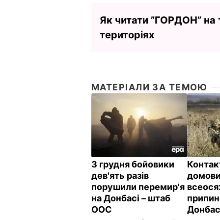
Як читати ”ГОРДОН” на
територіях
МАТЕРІАЛИ ЗА ТЕМОЮ
3 грудня бойовики
Контак
дев'ять разів
домови
порушили перемир'я
всеос
на Донбасі – штаб
припин
ООС
Донбас