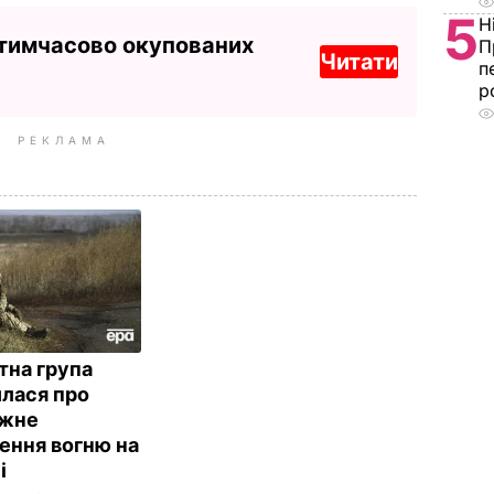
5
Н
 тимчасово окупованих
П
Читати
п
р
РЕКЛАМА
тна група
лася про
яжне
ення вогню на
і