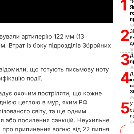
1
a
"
Я
г
y
п
V
2
З
вували артилерію 122 мм (13
я
i
д
м. Втрат із боку підрозділів Збройних
3
d
Д
п
e
овідомили, що готують письмову ноту
4
Д
фікацію події.
к
o
н
З
гадує охочим постріляти, що кожне
днією цеглою в мур, яким РФ
5
У
с
лізованого світу, та ще одним
л
я або посилення санкцій. Неухильне
 про припинення вогню від 22 липня