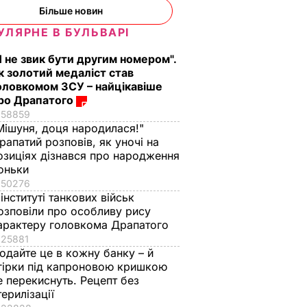
Більше новин
УЛЯРНЕ В БУЛЬВАРІ
Я не звик бути другим номером".
к золотий медаліст став
оловкомом ЗСУ – найцікавіше
ро Драпатого
58859
Мішуня, доця народилася!"
рапатий розповів, як уночі на
озиціях дізнався про народження
оньки
50276
 інституті танкових військ
озповіли про особливу рису
арактеру головкома Драпатого
25881
одайте це в кожну банку – й
гірки під капроновою кришкою
е перекиснуть. Рецепт без
терилізації