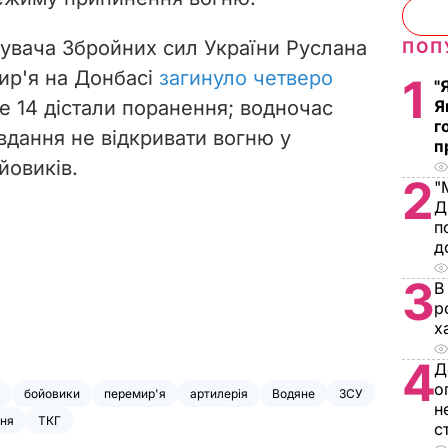
увача Збройних сил України Руслана
ПОП
ир'я на Донбасі
загинуло четверо
1
"
ще 14 дістали поранення; водночас
Я
г
дання не відкривати вогню у
п
йовиків.
2
"
Д
п
д
3
В
р
х
4
Д
о
бойовики
перемир'я
артилерія
Водяне
ЗСУ
н
ня
ТКГ
с