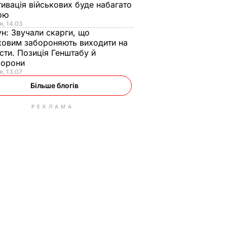
ивація військових буде набагато
ою
я, 14.03
ун:
Звучали скарги, що
ковим забороняють виходити на
сти. Позиція Генштабу й
борони
я, 13.07
Більше блогів
РЕКЛАМА