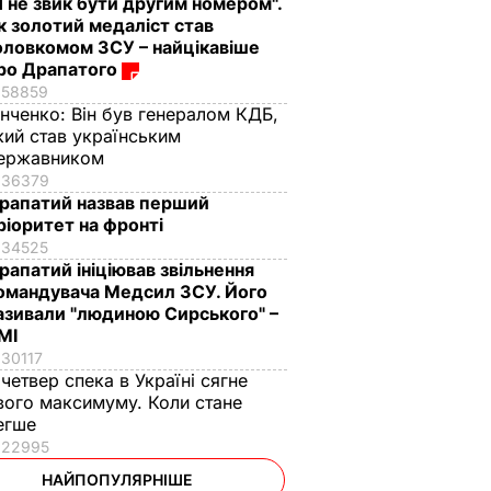
Я не звик бути другим номером".
к золотий медаліст став
оловкомом ЗСУ – найцікавіше
ро Драпатого
58859
інченко:
Він був генералом КДБ,
кий став українським
ержавником
36379
рапатий назвав перший
ріоритет на фронті
34525
рапатий ініціював звільнення
омандувача Медсил ЗСУ. Його
азивали "людиною Сирського" –
МІ
30117
 четвер спека в Україні сягне
вого максимуму. Коли стане
егше
22995
НАЙПОПУЛЯРНІШЕ