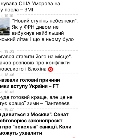
онувала США Умєрова на
у посла – ЗМІ
і, 19.19
"Новий ступінь небезпеки".
Як у ФРН дивом не
вибухнув найбільший
нський літак і що в ньому було
і, 19.03
гався ставити його на місце".
чов розповів про конфлікти
овського і Блохіна
і, 18.46
назвали головні причини
мки вступу України – FT
і, 18.43
буде готовий краще, але це не
тує кращої зими – Пантелеєв
і, 18.27
н дивиться з Москви". Сенат
обговорює законопроєкт
 про "пекельні" санкції. Коли
 можуть ухвалити