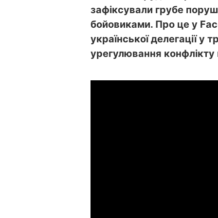
зафіксували грубе пору
бойовиками. Про це у Fa
української делегації у т
урегулювання конфлікту 