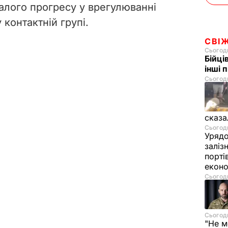
алого прогресу у врегулюванні
 контактній групі.
СВІ
Сьогодн
Бійці
інші 
Сьогодн
сказа
Сьогодн
Урядо
заліз
порті
екон
Сьогодн
Сьогодн
"Не м