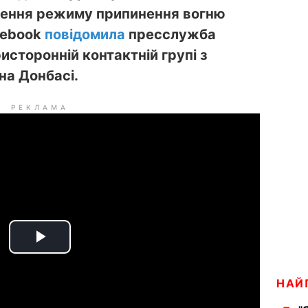
шення режиму припинення вогню
cebook
повідомила
пресслужба
ристоронній контактній групі з
на Донбасі.
РЕКЛАМА
P
l
НАЙ