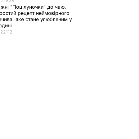
22828
іжні "Поцілуночки" до чаю.
ростий рецепт неймовірного
ечива, яке стане улюбленим у
одині
22112