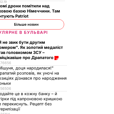
22.19
омі дрони помітили над
ковою базою Німеччини. Там
тують Patriot
Більше новин
УЛЯРНЕ В БУЛЬВАРІ
Я не звик бути другим
омером". Як золотий медаліст
тав головкомом ЗСУ –
айцікавіше про Драпатого
76656
Мішуня, доця народилася!"
рапатий розповів, як уночі на
озиціях дізнався про народження
оньки
56506
одайте це в кожну банку – й
гірки під капроновою кришкою
е перекиснуть. Рецепт без
терилізації