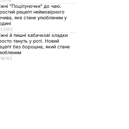
25114
іжні "Поцілуночки" до чаю.
ростий рецепт неймовірного
ечива, яке стане улюбленим у
одині
22502
іжні й пишні кабачкові оладки
росто тануть у роті. Новий
ецепт без борошна, який стане
любленим
16763