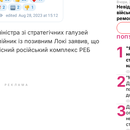
Вчора, 
Невід
війсь
ремон
ністра зі стратегічних галузей
ПОП
ійник із позивним Локі заявив, що
1
"
існий російський комплекс РЕБ
н
с
н
2
"
Д
РЕКЛАМА
п
д
3
Д
о
н
с