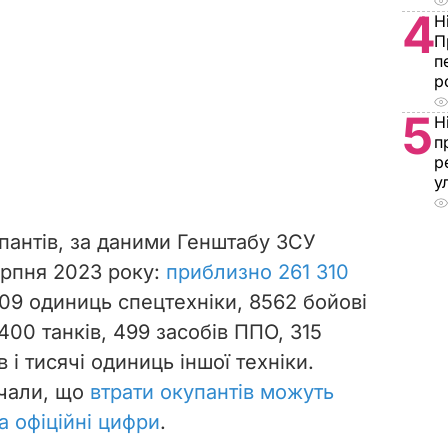
4
Н
П
п
р
5
Н
п
р
у
пантів, за даними Генштабу ЗСУ
ерпня 2023 року:
приблизно 261 310
09 одиниць спецтехніки, 8562 бойові
00 танків, 499 засобів ППО, 315
в і тисячі одиниць іншої техніки.
ачали, що
втрати окупантів можуть
а офіційні цифри
.