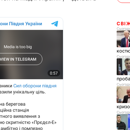
СВІ
Сьогодн
костю
Сьогодн
проб
Сьогодн
криз
Сьогодн