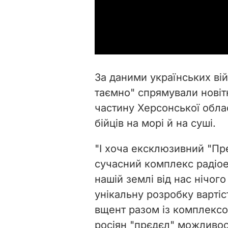
За даними українських ві
таємно" спрямували новіт
частину Херсонської облас
бійців на морі й на суші.
"І хоча ексклюзивний "Пр
сучасний комплекс радіое
нашій землі від нас нічого
унікальну розробку варті
вщент разом із комплексо
росіян "прєдєл" можливосте