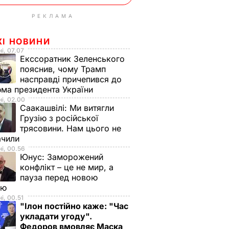
РЕКЛАМА
ЖІ НОВИНИ
і, 07.07
Екссоратник Зеленського
пояснив, чому Трамп
насправді причепився до
ма президента України
і, 02.00
Саакашвілі:
Ми витягли
Грузію з російської
трясовини. Нам цього не
ачили
і, 00.56
Юнус:
Заморожений
конфлікт – це не мир, а
пауза перед новою
ою
і, 00.51
"Ілон постійно каже: "Час
укладати угоду".
Федоров вмовляє Маска