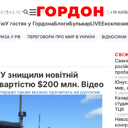
.67
$44.76
+19 КИЇВ
'ю
У гостях у Гордона
Блоги
Бульвар
LIVE
Ексклюзи
РИЗА У РФ
ПЕРЕГОВОРИ ПРО МИР В УКРАЇНІ
ВІДНОСИНИ
СВІ
Саака
росій
проб
СУ знищили новітній
8 серпн
Юнус
 вартістю $200 млн. Відео
мир, 
териал также можно прочитать на русском
8 серпн
Казар
студе
ТЦК
7 серпн
Невз
контр