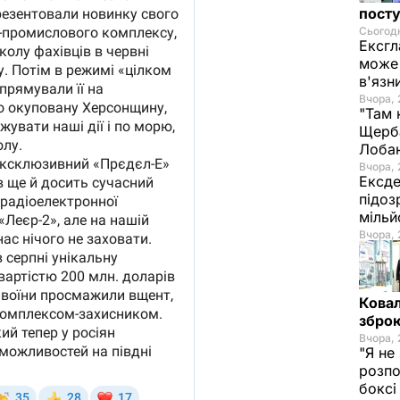
посту
Сьогодн
Ексгл
може 
в'язн
Вчора, 
"Там 
Щерба
Лоба
Вчора, 
Ексде
підоз
мільй
Вчора, 
Ковал
зброю
Вчора, 
"Я не
розпо
бокс