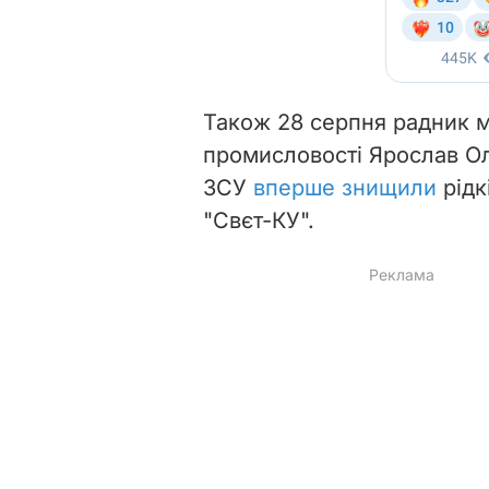
Також 28 серпня радник мі
промисловості Ярослав Ол
ЗСУ
вперше знищили
рідк
"Свєт-КУ".