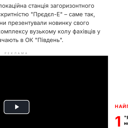
локаційна станція загоризонтного
критністю "Прєдєл-Е" – саме так,
яни презентували новинку свого
омплексу вузькому колу фахівців у
начають в ОК "Південь".
РЕКЛАМА
НАЙ
P
1
"
н
l