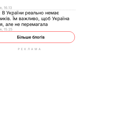
я
я, 16.13
:
В України реально немає
иків. Їм важливо, щоб Україна
я, але не перемагала
я, 15.25
Більше блогів
РЕКЛАМА