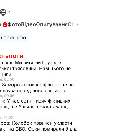
в
Фото
Відео
Опитування
Спецпроєкти
Війна в Укр
 З ПОЛЬЩЕЮ
ЖІ БЛОГИ
швілі:
Ми витягли Грузію з
ської трясовини. Нам цього не
ачили
я, 02.00
:
Заморожений конфлікт – це не
а пауза перед новою кризою
я, 00.56
ін:
У нас сотні тисяч фіктивних
нтів, ще більше ховається від
я, 19.27
оров:
Колобок повинен укласти
акт на СВО. Орки помирали б від