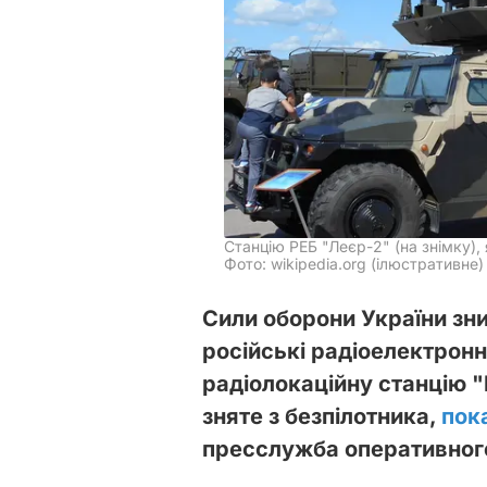
Станцію РЕБ "Леєр-2" (на знімку)
Фото: wikipedia.org (ілюстративне)
Сили оборони України зн
російські радіоелектрон
радіолокаційну станцію "
зняте з безпілотника,
пок
пресслужба оперативног