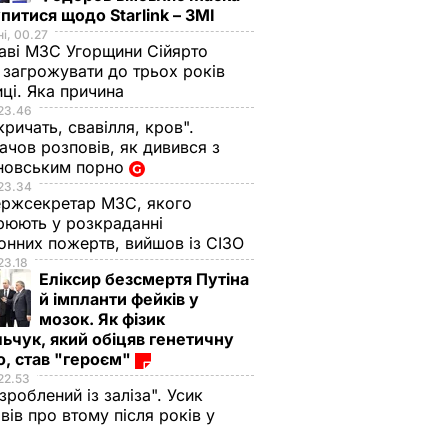
питися щодо Starlink – ЗМІ
і, 00.27
аві МЗС Угорщини Сійярто
загрожувати до трьох років
иці. Яка причина
23.46
кричать, свавілля, кров".
чов розповів, як дивився з
новським порно
23.34
ржсекретар МЗС, якого
рюють у розкраданні
онних пожертв, вийшов із СІЗО
23.18
Еліксир безсмертя Путіна
й імпланти фейків у
мозок. Як фізик
ьчук, який обіцяв генетичну
, став "героєм"
22.53
 зроблений із заліза". Усик
вів про втому після років у
і