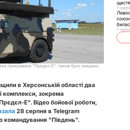
щаст
7 серпн
Левін
союзн
билас
7 серпн
, яка прикривала "Прєдєл-Е", також було знищено
ищили в Херсонській області два
ні комплекси, зокрема
Прєдєл-Е". Відео бойової роботи,
азала
28 серпня в Telegram
о командування "Південь".