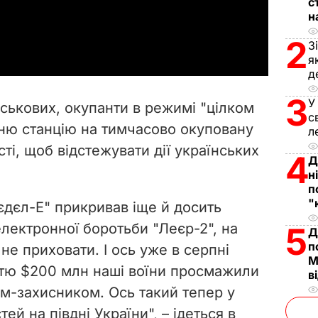
с
н
a
2
З
y
я
д
V
3
У
йськових, окупанти в режимі "цілком
с
i
ню станцію на тимчасово окуповану
л
ті, щоб відстежувати дії українських
d
4
Д
н
e
п
"
єдєл-Е" прикривав іще й досить
o
лектронної боротьби "Леєр-2", на
5
Д
п
 не приховати. І ось уже в серпні
М
стю $200 млн наші воїни просмажили
в
м-захисником. Ось такий тепер у
й на півдні України", – ідеться в