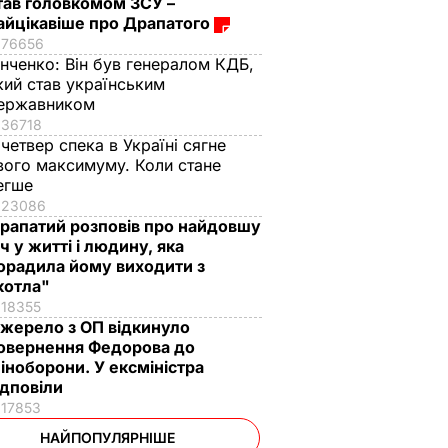
тав головкомом ЗСУ –
айцікавіше про Драпатого
76656
інченко:
Він був генералом КДБ,
кий став українським
ержавником
36718
 четвер спека в Україні сягне
вого максимуму. Коли стане
егше
23086
рапатий розповів про найдовшу
іч у житті і людину, яка
орадила йому виходити з
котла"
18355
жерело з ОП відкинуло
овернення Федорова до
іноборони. У ексміністра
ідповіли
17853
НАЙПОПУЛЯРНІШЕ