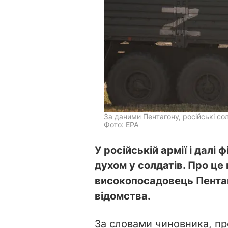
За даними Пентагону, російські с
Фото: EPA
У російській армії і дал
духом у солдатів. Про це
високопосадовець Пентаг
відомства.
За словами чиновника, про