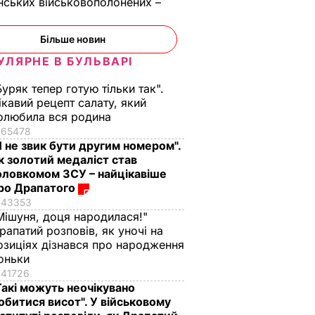
нських військовополонених –
Більше новин
УЛЯРНЕ В БУЛЬВАРІ
Буряк тепер готую тільки так".
ікавий рецепт салату, який
олюбила вся родина
65478
Я не звик бути другим номером".
к золотий медаліст став
оловкомом ЗСУ – найцікавіше
ро Драпатого
43353
Мішуня, доця народилася!"
рапатий розповів, як уночі на
озиціях дізнався про народження
оньки
41726
Такі можуть неочікувано
обитися висот". У військовому