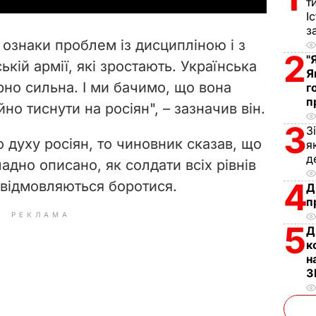
т
І
V
з
о ознаки проблем із дисципліною і з
2
i
"
кій армії, які зростають. Українська
Я
ірно сильна. І ми бачимо, що вона
г
d
п
йно тиснути на росіян", – зазначив він.
e
3
З
 духу росіян, то чиновник сказав, що
я
o
д
кладно описано, як солдати всіх рівнів
4
 відмовляються боротися.
Д
п
РЕКЛАМА
5
Д
к
н
З