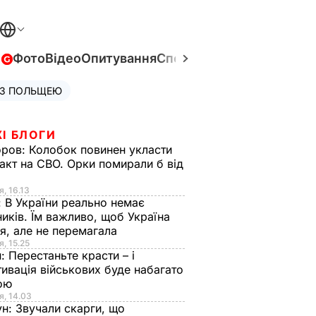
в
Фото
Відео
Опитування
Спецпроєкти
Війна в Укра
 З ПОЛЬЩЕЮ
І БЛОГИ
оров:
Колобок повинен укласти
акт на СВО. Орки помирали б від
я
я, 16.13
:
В України реально немає
иків. Їм важливо, щоб Україна
я, але не перемагала
я, 15.25
н:
Перестаньте красти – і
ивація військових буде набагато
ою
я, 14.03
ун:
Звучали скарги, що