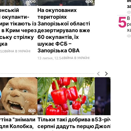
і
з
онській
На окупованих
5
і окупанти-
територіях
В
ири тікають із
Запорізької області
р
х
 в Крим через
дезертирувало вже
ську стрілку
60 окупантів, їх
ідка
шукає ФСБ –
Запорізька ОВА
.50
ВІЙНА В УКРАЇНІ
13 липня, 12.54
ВІЙНА В УКРАЇНІ
утіна "знімали
Тільки такі добрива в
53-річний бр
для Колобка,
серпні дадуть перцю
Джолі заявив