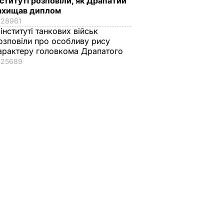
нституті розповіли, як Драпатий
ахищав диплом
28961
 інституті танкових військ
озповіли про особливу рису
арактеру головкома Драпатого
25689
ат
Софії Ротару – 79
"Запросили літечко
 про
років. Де зараз
банки". Яблука на