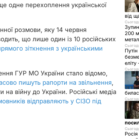
 ще одне перехоплення української
від щ
Сьогодн
Зупин
ної розмови, яку 14 червня
200 м
одить, що лише один із 10 російських
метал
Сьогодн
прямого зіткнення з українськими
Путін
безме
еліту
Сьогодн
ення ГУР МО України стало відомо,
масово пишуть рапорти на звільнення
,
на війну до України. Російські медіа
билас
Сьогодн
мовників відправляють у СІЗО під
посил
Сьогодн
Росія