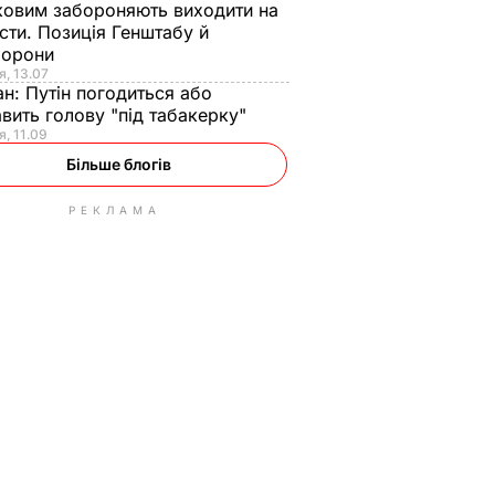
ковим забороняють виходити на
сти. Позиція Генштабу й
борони
я, 13.07
ан:
Путін погодиться або
авить голову "під табакерку"
я, 11.09
Більше блогів
РЕКЛАМА