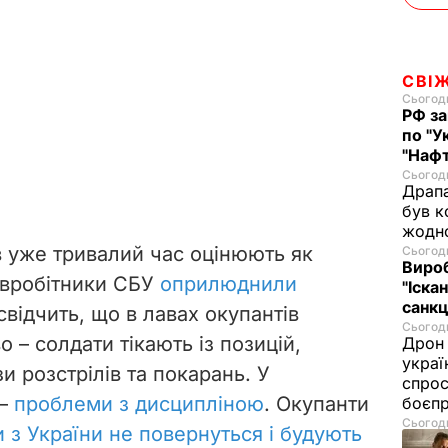
СВІ
Сьогодн
РФ за
по "У
"Нафт
Сьогодн
Драпа
був к
жодн
в уже тривалий час оцінюють як
Сьогодн
Виро
півробітники СБУ
оприлюднили
"Іскан
санкц
свідчить, що в лавах окупантів
Сьогодн
 – солдати тікають із позицій,
Дрон 
украї
 розстрілів та покарань. У
спрос
 –
проблеми з дисципліною
. Окупанти
боєп
Сьогодн
 з України не повернуться і будують