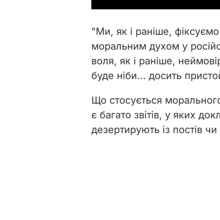
"Ми, як і раніше, фіксуєм
моральним духом у російсь
воля, як і раніше, неймов
буде ніби... досить присто
Що стосується морального
є багато звітів, у яких до
дезертирують із постів чи