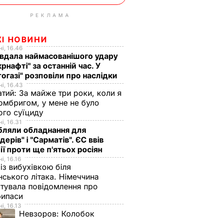
РЕКЛАМА
ЖІ НОВИНИ
і, 16.46
вдала наймасованішого удару
крнафті" за останній час. У
огазі" розповіли про наслідки
і, 16.43
тий: За майже три роки, коли я
омбригом, у мене не було
ого суїциду
і, 16.31
бляли обладнання для
дерів" і "Сарматів". ЄС ввів
ії проти ще п'ятьох росіян
і, 16.16
із вибухівкою біля
нського літака. Німеччина
тувала повідомлення про
рипаси
і, 16.13
Невзоров:
Колобок