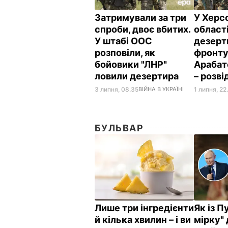
Затримували за три
У Херс
спроби, двоє вбитих.
област
У штабі ООС
дезерт
розповіли, як
фронту
бойовики "ЛНР"
Арабат
ловили дезертира
– розв
3 липня, 08.35
ВІЙНА В УКРАЇНІ
1 липня, 22
БУЛЬВАР
Лише три інгредієнти
Як із П
й кілька хвилин – і ви
мірку" 