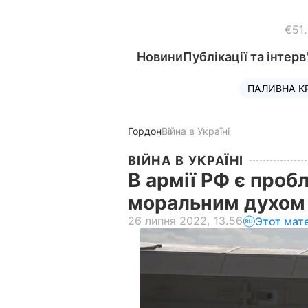
€51
Новини
Публікації та інтерв
ПАЛИВНА К
Гордон
Війна в Україні
ВІЙНА В УКРАЇНІ
В армії РФ є проб
моральним духом 
26 липня 2022, 13.56
Этот мат