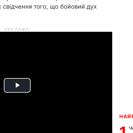
є свідчення того, що бойовий дух
РЕКЛАМА
P
l
НАЙ
a
1
Ч
y