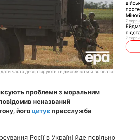
війсь
проте
Міно
7 серпн
Ейдм
підст
7 серпн
олдати часто дезертирують і відмовляються воювати
і фіксують проблеми з моральним
 повідомив неназваний
ону, його
цитує
пресслужба
сування Росії в Україні йде повільно