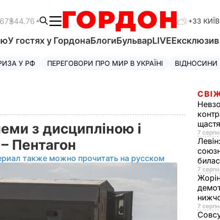
.67
$44.76
+33 КИЇВ
'ю
У гостях у Гордона
Блоги
Бульвар
LIVE
Ексклюзи
РИЗА У РФ
ПЕРЕГОВОРИ ПРО МИР В УКРАЇНІ
ВІДНОСИНИ
СВІЖ
Невз
контр
щаст
леми з дисципліною і
7 серпн
Левін
– Пентагон
союзн
ериал также можно прочитать на русском
билас
7 серпн
Жорі
демот
нижч
7 серпн
Совс