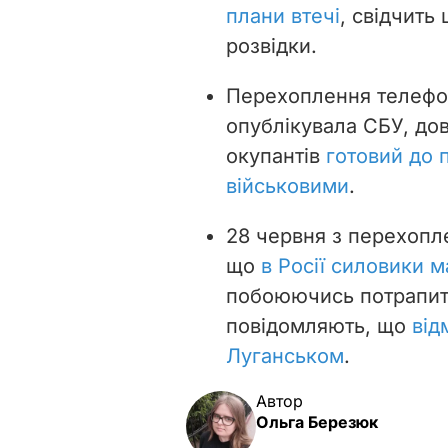
плани втечі
, свідчить
розвідки.
Перехоплення телефон
опублікувала СБУ, дов
окупантів
готовий до 
військовими
.
28 червня з перехопл
що
в Росії силовики 
побоюючись потрапити 
повідомляють, що
від
Луганськом
.
Автор
Ольга Березюк