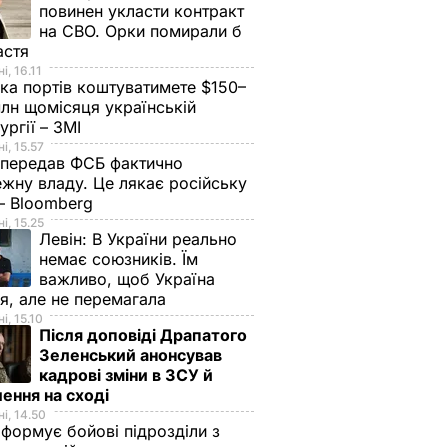
повинен укласти контракт
на СВО. Орки помирали б
астя
і, 16.11
ка портів коштуватимете $150–
лн щомісяця українській
ургії – ЗМІ
і, 15.57
 передав ФСБ фактично
жну владу. Це лякає російську
 – Bloomberg
і, 15.25
Левін:
В України реально
немає союзників. Їм
важливо, щоб Україна
я, але не перемагала
і, 15.10
Після доповіді Драпатого
Зеленський анонсував
кадрові зміни в ЗСУ й
ення на сході
і, 14.50
 формує бойові підрозділи з