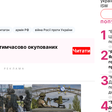
украї
ISW
ПОП
1
нтагон
армія РФ
війна Росії проти України
"
Ц
п
 тимчасово окупованих
2
Читати
"
Я
г
п
РЕКЛАМА
3
"
Д
п
д
4
"
д