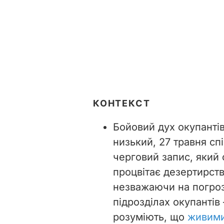
КОНТЕКСТ
Бойовий дух окупанті
низький, 27 травня с
черговий запис, який 
процвітає дезертирство
незважаючи на погрози
підрозділах окупантів
розуміють, що
живими