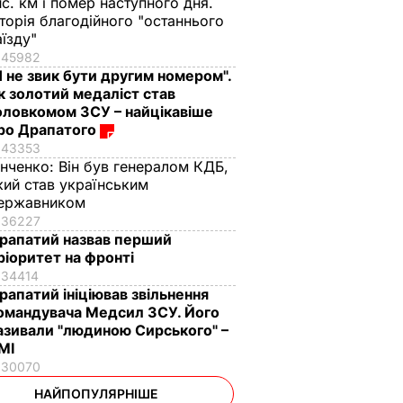
ис. км і помер наступного дня.
сторія благодійного "останнього
аїзду"
45982
Я не звик бути другим номером".
к золотий медаліст став
оловкомом ЗСУ – найцікавіше
ро Драпатого
43353
інченко:
Він був генералом КДБ,
кий став українським
ержавником
36227
рапатий назвав перший
ріоритет на фронті
34414
рапатий ініціював звільнення
омандувача Медсил ЗСУ. Його
азивали "людиною Сирського" –
МІ
30070
НАЙПОПУЛЯРНІШЕ