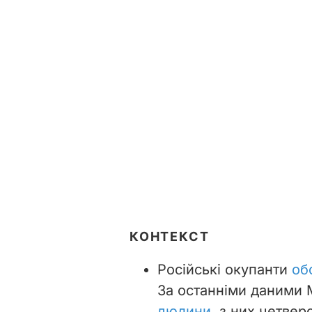
КОНТЕКСТ
Російські окупанти
об
За останніми даними 
людини
, з них четверо