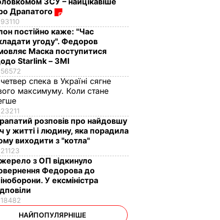
оловкомом ЗСУ – найцікавіше
ро Драпатого
93110
Ілон постійно каже: "Час
кладати угоду". Федоров
мовляє Маска поступитися
одо Starlink – ЗМІ
56572
 четвер спека в Україні сягне
вого максимуму. Коли стане
егше
23211
рапатий розповів про найдовшу
іч у житті і людину, яка порадила
ому виходити з "котла"
21123
жерело з ОП відкинуло
овернення Федорова до
іноборони. У ексміністра
ідповіли
18482
НАЙПОПУЛЯРНІШЕ