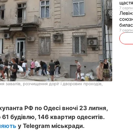
щаст
7 серпн
Левін
союзн
билас
7 серпн
я завалів, розчищення доріг і дворових проходів,
купанта РФ по Одесі вночі 23 липня,
61 будівлю, 146 квартир одеситів.
ляють
у Telegram міськради.