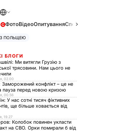
в
Фото
Відео
Опитування
Спецпроєкти
Війна в Укра
 З ПОЛЬЩЕЮ
І БЛОГИ
швілі:
Ми витягли Грузію з
ської трясовини. Нам цього не
ачили
я, 02.00
:
Заморожений конфлікт – це не
а пауза перед новою кризою
я, 00.56
ін:
У нас сотні тисяч фіктивних
нтів, ще більше ховається від
я, 19.27
оров:
Колобок повинен укласти
акт на СВО. Орки помирали б від