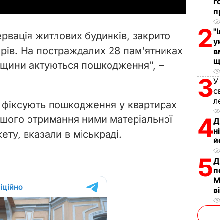
y
г
п
V
2
"
рвація житлових будинків, закрито
у
i
орів. На постраждалих 28 пам'ятниках
в
щ
адщини актуються пошкодження", –
d
3
У
e
с
л
 фіксують пошкодження у квартирах
o
4
ьшого отримання ними матеріальної
Д
н
ту, вказали в міськраді.
й
5
Д
п
М
в