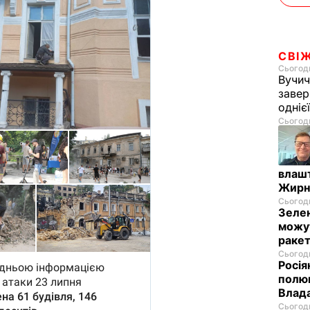
СВІ
Сьогодн
Вучич
завер
одніє
Сьогодн
влашт
Жирн
Сьогодн
Зелен
можут
ракет
Сьогодн
Росія
полюв
Влад
Сьогодн