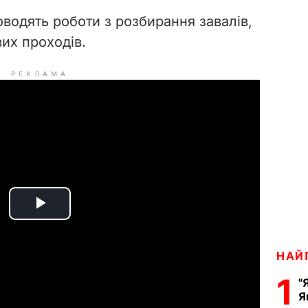
оводять роботи з розбирання завалів,
их проходів.
РЕКЛАМА
P
l
НАЙ
a
1
"
Я