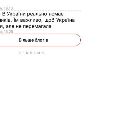
я
я, 16.13
:
В України реально немає
иків. Їм важливо, щоб Україна
я, але не перемагала
я, 15.25
Більше блогів
РЕКЛАМА