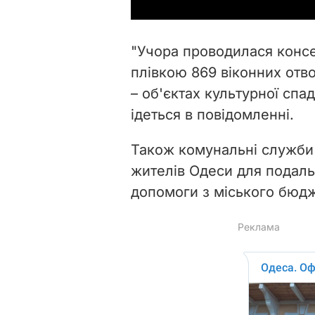
"Учора проводилася консе
плівкою 869 віконних отв
– об'єктах культурної сп
ідеться в повідомленні.
Також комунальні служби
жителів Одеси для подал
допомоги з міського бюдже