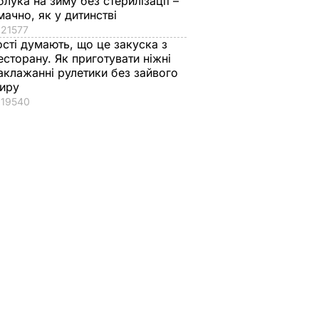
блука на зиму без стерилізації –
мачно, як у дитинстві
21577
ості думають, що це закуска з
есторану. Як приготувати ніжні
аклажанні рулетики без зайвого
иру
19540