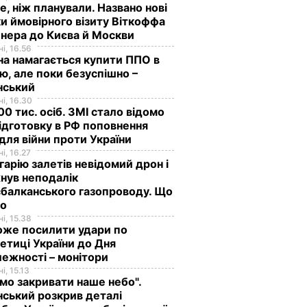
е, ніж планували. Названо нові
и ймовірного візиту Віткоффа
нера до Києва й Москви
і, 16.56
на намагається купити ППО в
лю, але поки безуспішно –
нський
і, 16.30
0 тис. осіб. ЗМІ стало відомо
ідготовку в РФ поповнення
 для війни проти України
і, 16.27
гарію залетів невідомий дрон і
нув неподалік
балканського газопроводу. Що
мо
і, 15.38
оже посилити удари по
етиці України до Дня
ежності – монітори
і, 15.13
мо закривати наше небо".
ський розкрив деталі