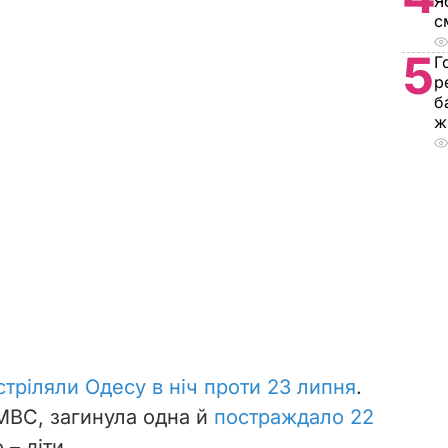
Я
с
5
Г
р
б
ж
стріляли Одесу в ніч проти 23 липня
.
МВС, загинула одна й
постраждало 22
 – діти.