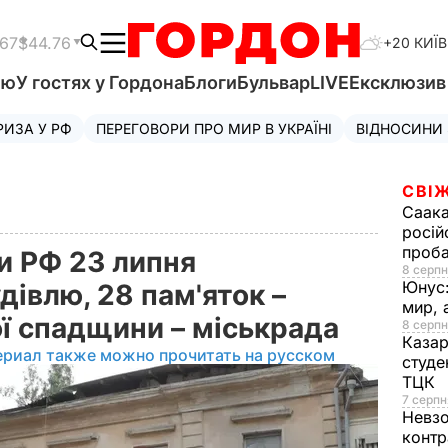
.67
$44.76
+20 КИЇВ
'ю
У гостях у Гордона
Блоги
Бульвар
LIVE
Ексклюзи
РИЗА У РФ
ПЕРЕГОВОРИ ПРО МИР В УКРАЇНІ
ВІДНОСИНИ
СВІЖ
Саака
росій
проб
ки РФ 23 липня
8 серпн
Юнус
івлю, 28 пам'яток –
мир, 
ої спадщини – міськрада
8 серпн
Казар
ериал также можно прочитать на русском
студе
ТЦК
7 серпн
Невз
контр