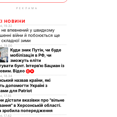
РЕКЛАМА
ЖІ НОВИНИ
і, 19.32
 не впевнений у швидкому
шенні війни й побоюється ще
ї складної зими
і, 19.00
Куди зник Путін, чи буде
мобілізація в РФ, чи
зможуть еліти
увати бунт. Інтерв'ю Бацман із
овим. Відео
і, 18.34
ський назвав країни, які
ь допомогти Україні з
ами для Patriot
і, 17.55
ни дістали вказівки про "вільне
ання" в Херсонській області.
а зробила попередження
і, 17.42