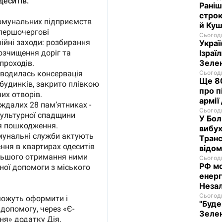
Раніш
строк
й Куш
Сьогодн
Украї
Ізраї
Зеле
Сьогодн
Ще 80
про п
армії
Сьогодн
У Бол
вибух
Транс
відо
Сьогодн
РФ м
енерг
Незал
Сьогодн
"Буде
Зелен