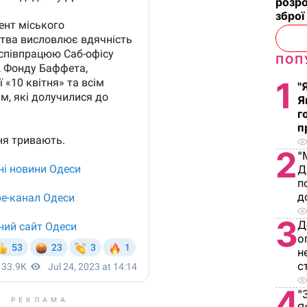
розро
зброї
ПОП
1
"
Я
г
п
2
"
Д
п
д
3
Д
о
н
с
4
"
РЕКЛАМА