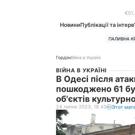
€51
Новини
Публікації та інтерв
ПАЛИВНА К
Гордон
Війна в Україні
ВІЙНА В УКРАЇНІ
В Одесі після ата
пошкоджено 61 буд
об'єктів культурн
24 липня 2023, 18.43
Этот мат