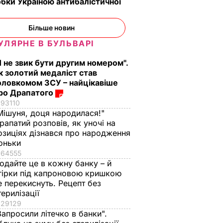
бки Україною антибалістичної
Більше новин
УЛЯРНЕ В БУЛЬВАРІ
Я не звик бути другим номером".
к золотий медаліст став
оловкомом ЗСУ – найцікавіше
ро Драпатого
93110
Мішуня, доця народилася!"
рапатий розповів, як уночі на
озиціях дізнався про народження
оньки
64555
одайте це в кожну банку – й
гірки під капроновою кришкою
е перекиснуть. Рецепт без
терилізації
29129
Запросили літечко в банки".