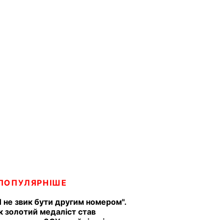
ПОПУЛЯРНІШЕ
Я не звик бути другим номером".
к золотий медаліст став